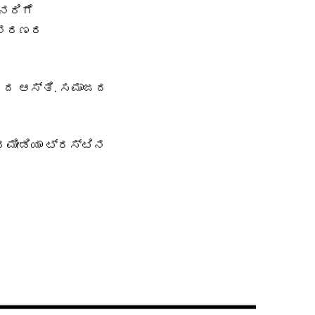
ನರಿಗೆ
ಿ ಶರಣರ
ಜದ ಆಸ್ತಿ. ಸಮಾಜದ
 ಮೀಡಿಯಾ ಟ್ರಸ್ಟಿನ