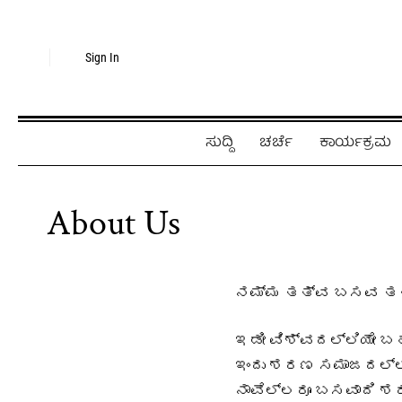
Sign In
ಸುದ್ದಿ
ಚರ್ಚೆ
ಕಾರ್ಯಕ್ರಮ
About Us
ನಮ್ಮ ತತ್ವ ಬಸವ ತ
ಇಡೀ ವಿಶ್ವದಲ್ಲಿಯೇ 
ಇಂದು ಶರಣ ಸಮಾಜದಲ್ಲಿ 
ನಾವೆಲ್ಲರೂ ಬಸವಾದಿ ಶ