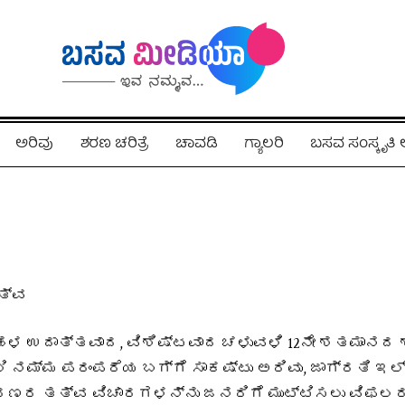
ಅರಿವು
ಶರಣ ಚರಿತ್ರೆ
ಚಾವಡಿ
ಗ್ಯಾಲರಿ
ಬಸವ ಸಂಸ್ಕೃತ
ತ್ವ
ಬಹಳ ಉದಾತ್ತವಾದ, ವಿಶಿಷ್ಟವಾದ ಚಳುವಳಿ 12ನೇ ಶತಮಾನದ
ನಮ್ಮ ಪರಂಪರೆಯ ಬಗ್ಗೆ ಸಾಕಷ್ಟು ಅರಿವು, ಜಾಗ್ರತಿ ಇಲ್ಲ
ರಣರ ತತ್ವ ವಿಚಾರಗಳನ್ನು ಜನರಿಗೆ ಮುಟ್ಟಿಸಲು ವಿಫಲರಾ