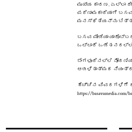
ಮುಖ್ಯ ಕಾರಣ. ಎಲ್ಲಾ ರ
ಪರಿಣಾಮಕಾರಿಯಾಗಿ ಬಸ
ಮನಸ್ಥಿತಿಯನ್ನು ಬಿತ್ತ
ಬಸವ ಮೀಡಿಯಾ ಯಾರೊಬ್ಬ
ಒಟ್ಟಾರೆ ಒಡೆತನದಲ್ಲಿ
ಬೆಂಗಳೂರಿನಲ್ಲಿ ನೋಂದಣ
ಆಡಳಿತಾತ್ಮಕ ನಿಯಂತ್
ಹೆಚ್ಚಿನ ವಿವರಗಳಿಗೆ ಕ್
https://basavamedia.com/ba