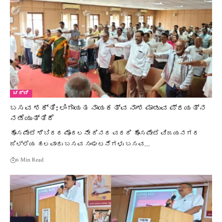
ಚರ್ಚೆ
ಬಸವ ಶಕ್ತಿ: ಲಿಂಗಾಯತ ನಾಯಕತ್ವ ನಾಶ ಮಾಡುವ ಪ್ರಯತ್ನ
ನಡೆಯುತ್ತಿದೆ
ಹೊಸಪೇಟೆ ಶಿಬಿರದ ಮೊದಲನೇ ದಿನದ ವರದಿ ಹೊಸಪೇಟೆ ವಿಜಯನಗರ
ಜಿಲ್ಲೆಯ ಹಲವಾರು ಬಸವ ಸಂಘಟನೆಗಳು ಬಸವ…
6 Min Read