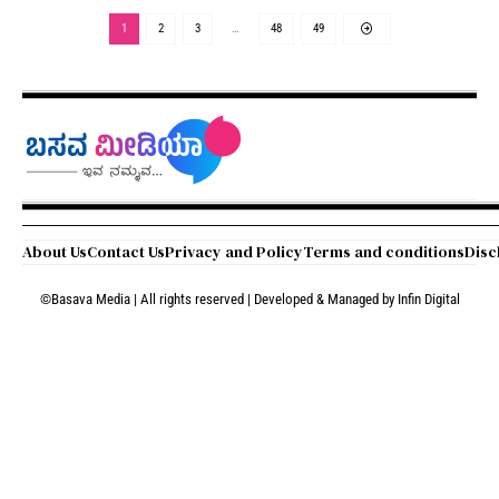
1
2
3
…
48
49
About Us
Contact Us
Privacy and Policy
Terms and conditions
Disc
©Basava Media | All rights reserved | Developed & Managed by
Infin Digital