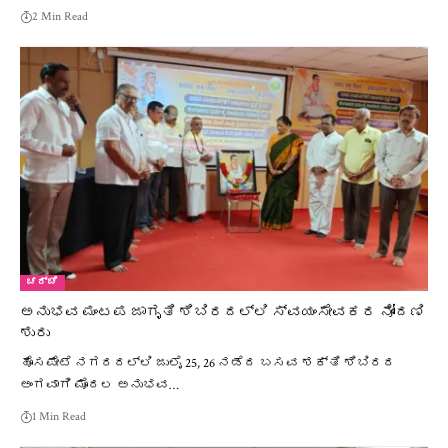
2 Min Read
ಚರ್ಚೆ
ಅನುಭವ ಮಂಟಪ ಜಾಗೃತಿ ಶಿಬಿರದಲ್ಲಿ ಸ್ವಯಂಸೇವಕರ ನೋಂದಣಿ
ಶುರು
ಹೊಸಪೇಟೆ ನಗರದಲ್ಲಿ ಜುಲೈ 25, 26 ನಡೆದ ಬಸವ ಶಕ್ತಿ ಶಿಬಿರದ
ಅಂಗವಾಗಿ ಮೊದಲ ಅನುಭವ…
1 Min Read