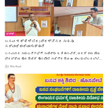
ಚರ್ಚೆ
ಬಸವ ಶಕ್ತಿ ಶಿಬಿರ: ಪ್ರಶ್ನಿಸದ ಸಂತನೂ
ಸರ್ವಾಧಿಕಾರಿಯಾಗುತ್ತಾನೆ
ಬಸವಪರ ಸಂಘಟನೆಗಳಿಗೆ ಸುಧೀರ್ಘ ಇತಿಹಾಸವಿದೆ, ಆದರೆ ರಾಜಕೀಯ
ಪ್ರಜ್ಞೆಯ ಕೊರತೆಯಿದೆ ಹೊಸಪೇಟೆ ಸಂಧಿಗ್ದತೆಯ ಈ ಕಾಲಘಟ್ಟದಲ್ಲಿ…
2 Min Read