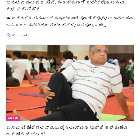
ಅನುಭವ ಮಂಟಪದ ಸೇವೆ, ಸಂರಕ್ಷಣೆಗೆ ರಾಷ್ಟ್ರೀಯ ಬಸವ
ದಳ ಸದಾ ಸಿದ್ಧ
'ಈ ಐತಿಹಾಸಿಕ ಸೇವೆಯಲ್ಲಿ ಸಂಪೂರ್ಣವಾಗಿ ತೊಡಗಿಸಿಕೊಳ್ಳಲು ರಾಷ್ಟ್ರೀಯ
ಬಸವ ದಳ ಹೆಮ್ಮೆಯಿಂದ ನಿರ್ಧರಿಸಿದೆ.' ಬೆಂಗಳೂರು: ​ಇಡೀ…
1 Min Read
ಚಾವಡಿ
ಬಸವ ವಿರೋಧಿಗಳನ್ನು ಓಲೈಸಲು ಸ್ವಂತ ಬುದ್ದಿ ಕಳೆದುಕೊಂಡ
ಜಗದೀಶ ಶೆಟ್ಟರ್