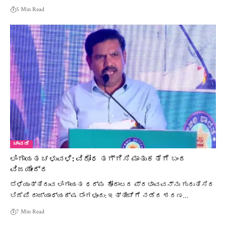
5 Min Read
ಚಾವಡಿ
ಲಿಂಗಾಯತ ಚಳುವಳಿ: ವಿರೋಧ ತಗ್ಗಿಸಿ ಮಾತುಕತೆಗೆ ಬಂದ
ವಿಜಯೇಂದ್ರ
ಬೆಳೆಯುತ್ತಿರುವ ಲಿಂಗಾಯತ ಧರ್ಮ ಹೋರಾಟದ ಪ್ರಭಾವವನ್ನು ಗುರುತಿಸಿದ
ಬಿಜೆಪಿ ರಾಜ್ಯಾಧ್ಯಕ್ಷ ಬೆಂಗಳೂರು: ಇತ್ತೀಚೆಗೆ ನಡೆದ ಶರಣ…
7 Min Read