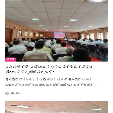
ಚರ್ಚೆ
ಬಸವ ಶಕ್ತಿ: ಎಷ್ಟು ಜನ ಬಸವಭಕ್ತರು ಕನ್ನಡ
ಹೋರಾಟಕ್ಕೆ ಕೈ ಜೋಡಿಸಿದ್ದಾರೆ?
ಹೊಸಪೇಟೆ ಶಿಬಿರದ ಎರಡನೇ ದಿನದ ವರದಿ ಹೊಸಪೇಟೆ ಬಸವ
ಸಂಘಟನೆಗಳಲ್ಲಿ ರಾಜಕೀಯ ಪ್ರಜ್ಞೆ ಮೂಡಿಸುವ ಉದ್ದೇಶದಿಂದ…
4 Min Read