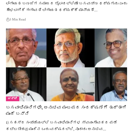
ಲಿಂಗಾಯತ ಬಣಜಿಗ ಸಮಾಜದ ಬೈಲಾದಲ್ಲಿಯೇ ಬಸವಣ್ಣ ಧರ್ಮಗುರು ಎಂದು
ಹೇಳಲಾಗಿದೆ ಗಂಗಾವತಿ ಲಿಂಗಾಯತ ಧರ್ಮಕ್ಕೆ ಮಾನ್ಯತೆ…
3 Min Read
ಚರ್ಚೆ
ಬಸವಾಭಿಮಾನಿಗಳೇ, ಅನುಭವ ಮಂಟಪದ ಸಂರಕ್ಷಣೆಗೆ ತುರ್ತಾಗಿ
ಮುಂದೆ ಬನ್ನಿ
1) ಸಹಸ್ರ ಸಂಖ್ಯೆಯಲ್ಲಿ ಬಸವಾಭಿಮಾನಿಗಳ ಸ್ವಯಂಸೇವಕರ ಪಡೆ
ಕಟ್ಟಬೇಕು2) ಮುಂದಿನ ಒಂದು ವರ್ಷದಲ್ಲಿ, ನೂರಾರು ಅನುಭವ…