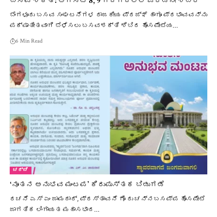
ಬಸವ ಶಕ್ತಿ: ಆಗಸ್ಟ್ 8, 9 ಗದಗದಲ್ಲಿ ಎರಡನೇ ಶಿಬಿರ
ಬೆಂಗಳೂರು ಬಸವ ಸಂಘಟನೆಗಳ ರಾಜಕೀಯ ಪ್ರಜ್ಞೆ ಹಾಗೂ ಪ್ರಭಾವವನ್ನು
ಪಕ್ಷಾತೀತವಾಗಿ ಬೆಳೆಸಲು ಬಸವಶಕ್ತಿ ಶಿಬಿರ ಹೊಸಪೇಟೆಯ…
6 Min Read
ಚರ್ಚೆ
‘ನೂತನ ಅನುಭವ ಮಂಟಪ’ ಕಿರುಪುಸ್ತಕ ಬಿಡುಗಡೆ
ರಚನೆ ಎಸ್ ಎಂ ಜಾಮದಾರ್, ಪ್ರಸ್ತಾವನೆ ಗೊ ರು ಚನ್ನಬಸಪ್ಪ ಹೊಸಪೇಟೆ
ಜಾಗತಿಕ ಲಿಂಗಾಯತ ಮಹಾಸಭಾದ…