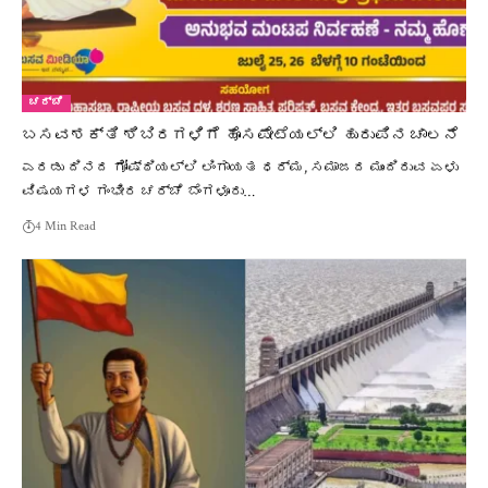
ಚರ್ಚೆ
ಬಸವಶಕ್ತಿ ಶಿಬಿರಗಳಿಗೆ ಹೊಸಪೇಟೆಯಲ್ಲಿ ಹುರುಪಿನ ಚಾಲನೆ
ಎರಡು ದಿನದ ಗೋಷ್ಠಿಯಲ್ಲಿ ಲಿಂಗಾಯತ ಧರ್ಮ, ಸಮಾಜದ ಮುಂದಿರುವ ಏಳು
ವಿಷಯಗಳ ಗಂಭೀರ ಚರ್ಚೆ ಬೆಂಗಳೂರು…
4 Min Read