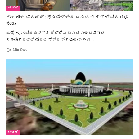
ಚರ್ಚೆ
ರಾಜಕೀಯ ಪ್ರಜ್ಞೆ: ಹೊಸಪೇಟೆಯಿಂದ ಬಸವ ಶಕ್ತಿ ಶಿಬಿರಗಳು
ಶುರು
ಜುಲೈ 25, 26 ವಿಜಯನಗರ ಜಿಲ್ಲೆಯ ಬಸವ ಸಂಘಟನೆಗಳ
ಸಹಯೋಗದಲ್ಲಿ ಮೊದಲ ಶಿಬಿರ ಬೆಂಗಳೂರು ಬಸವ…
6 Min Read
ಚಾವಡಿ