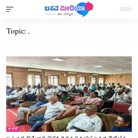
Topic:
.
ಚರ್ಚೆ