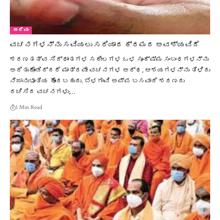
ಅರಿವು
ವಚನಗಳನ್ನು ಸವಿಯಲು ಸರಿಯಾದ ಕ್ರಮದ ಅವಶ್ಯವಿದೆ
ಶರಣತತ್ವ ಸಿದ್ಧಾಂತಗಳ ಸಕೀಲಗಳ ಒಳ ಸೂಕ್ಷ್ಮ ಸಂಬಂಧಗಳನ್ನು
ಅರಿತುಕೊಂಡಿದ್ದರೆ ಮಾತ್ರವೇ ವಚನಗಳ ಅರ್ಥ, ಆಶಯಗಳನ್ನು ತಿಳಿದು
ನಿಜಾನುಭೂತಿಯ ಹೊಂದಬಹುದು. ಬೆಳಗಾವಿ ಅಪ್ಪ ಬಸವಾದಿ ಶರಣರು
ರಚಿಸಿದ ವಚನಗಳು;…
1 Min Read