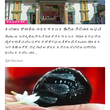
ಶರಣ ಚರಿತ್ರೆ
ಕಲ್ಯಾಣ ಕ್ರಾಂತಿಯ ನಂತರ ಶರಣರ ಕೊನೆಯ ನೆಲೆಯಾದ ಉಳವಿ
ದೇವಾಲಯ ಸಂಸ್ಕೃತಿಯನ್ನು ನಿರಾಕರಿಸಿದ ಶರಣರ ಸ್ಮಾರಕಗಳನ್ನು
ವೈದಿಕಶಾಹಿ ಪಟ್ಟಭದ್ರ ಶಕ್ತಿಗಳು ಅತಿಕ್ರಮಿಸಿರುವುದು ಖೇದಕರ
ಸಂಗತಿಯೇ ಆಗಿದೆ. ಬೆಳಗಾವಿ ಉತ್ತರ ಕನ್ನಡ ಜಿಲ್ಲೆಯ ಪಶ್ಚಿಮ
ಘಟ್ಟದ ದಟ್ಟ ವಾದ…
10 Min Read