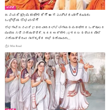
ಚರ್ಚೆ
ಜನವರಿ 17: ಮಠಾಧೀಶರಿಗೆ ಈಗ ಎಚ್ಚರವಾಗಿರುವುದು
ಒಳ್ಳೆಯ ಬೆಳವಣಿಗೆ
ಬೆಳಗಾವಿ ಜನವರಿ 17 ಧಾರವಾಡದಲ್ಲಿ ಲಿಂಗಾಯತ ಮಠಾಧೀಶರ ಒಕ್ಕೂಟದ
ಮುಖ್ಯ ಸಭೆ ನಡೆಯುತ್ತಿದೆ. ಇದರ ಉದ್ದೇಶ: 1) ಶರಣ ತತ್ವದ ಮೇಲೆ
ನಡೆಯುತ್ತಿರುವ ಸಾಂಸ್ಕೃತಿಕ ದಾಳಿ ತಡೆಯುವುದು…
2 Min Read