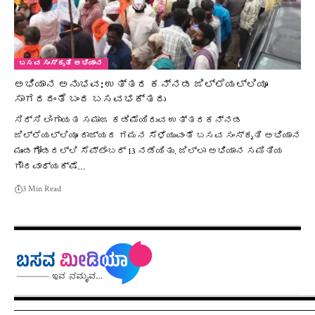
ಬಸವ ಸಂಸ್ಕೃತಿ ಅಭಿಯಾನ
ಅಭಿಯಾನ ಅನುಭವ: ಉತ್ತರ ಕನ್ನಡ ಜಿಲ್ಲೆಯಲ್ಲಿಯೂ
ಸಾಗರದಂತೆ ಬಂದ ಬಸವಭಕ್ತರು
ಸಿರ್ಸಿ ಲಿಂಗಾಯತ ಸಮಾಜ ಕಡಿಮೆಯಿರುವ ಉತ್ತರಕನ್ನಡ
ಜಿಲ್ಲೆಯಲ್ಲಿಯೂ ರಾಜ್ಯದ ಗಮನ ಸೆಳೆಯುವಂತೆ ಬಸವ ಸಂಸ್ಕೃತಿ ಅಭಿಯಾನ
ಮುಂಡಗೋಡದಲ್ಲಿ ಸೆಪ್ಟೆಂಬರ್ 13 ನಡೆಯಿತು. ಜಿಲ್ಲಾ ಅಭಿಯಾನ ಸಮಿತಿಯ
ಗೌರವಾಧ್ಯಕ್ಷೆ…
3 Min Read