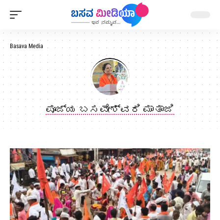
Basava Media
ಪೂಜ್ಯ ಬಸವೇಶ್ವರಿ ಮಾತಾಜಿ