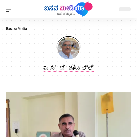
Basava Media
ಎಸ್. ಬಿ. ಜೋಡಳ್ಳಿ