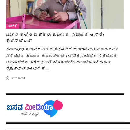
ಸುದ್ದಿ
ವಚನ ಕಲಿತ ಮಕ್ಕಳು ಕುಟುಂಬದ, ಸಮಾಜದ ಆಸ್ತಿ:
ಕೋರಿಶೆಟ್ಟರ್
ಹುಬ್ಬಳ್ಳಿ ಇಡೀ ವಿಶ್ವದ ಮಹಿಳೆಯರಿಗೆ ಶ್ರೀಗುರು ಬಸವಣ್ಣನವರ
ಸ್ತ್ರೀಪರ ಹೋರಾಟದ ಕಾರಣದಿಂದಲೇ ಧಾರ್ಮಿಕ, ಸಾಮಾಜಿಕ, ಶೈಕ್ಷಣಿಕ,
ಆಧ್ಯಾತ್ಮಿಕ ರಂಗಗಳಲ್ಲಿ ಸ್ವಾತಂತ್ರ್ಯ ಪ್ರಾಪ್ತವಾಯಿತು ಎಂದು
ಹೈಕೋರ್ಟ್ ನ್ಯಾಯವಾದಿ ಕೆ.…
1 Min Read