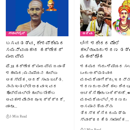
ಸ್ಪಾಟ್‌ಲೈಟ್
ಅರಿವು
ಬಸವತತ್ವ, ದೇಶಪ್ರೇಮದ
ಲಿಂಗ ಶರೀರದ ಮೇಲೆ
ಸಮನ್ವಯಕಾರ ಹರ್ಡೇಕರ್
ಕಾಲಿಡುವುದು ಶರಣ ತತ್
ಮಂಜಪ್ಪ
ಮಹಾದ್ರೋಹ
ಫೆ.18 ಹರ್ಡೇಕರ್ ಮಂಜಪ್ಪ ಜಯಂತಿ
ಶಹಪುರ ಗುರು-ಶಿಷ್ಯರ ಸಂ
ಶಹಾಪುರ: ಮನುಷ್ಯನ ಹುಟ್ಟು
ಒಂದು ಅದ್ಭುತವಾದ
ಆಕಸ್ಮಿಕ, ಆದರೆ ಸಾವು ಖಚಿತ.
ಪರಂಪರೆಯಾಗಿದ್ದು, ಇದನ್ನ
ನಾನು ಇಂತಲ್ಲೇ ಅಥವಾ ಇವರ
ಶರಣರು ಅನಾದಿ ಕಾಲದಿಂದಲ
ಹೊಟ್ಟೆಯಲ್ಲೇ ಹುಟ್ಟಬೇಕೆಂಬ
ಆಚರಿಸಿಕೊಂಡು ಬಂದಿದ್ದಾರೆ. 
ಅವಕಾಶವೇನಾದರೂ ಇದ್ದಿದ್ದರೆ,
ಪರಂಪರೆಯಲ್ಲಿ, ಶರಣರು
ಯಾರೂ…
ಅಸಮಾನತೆಯನ್ನು
ತಿರಸ್ಕರಿಸಿದರು ಮತ್ತು
3 Min Read
ಸ್ವಾರ್ಥರಹಿತ ಸಾಮಾಜಿಕ…
2 Min Read