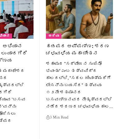
ಭಿಯಾನ
ಅರಿವು
ದ ಅಭಿಯಾನ
ಹಡಪದ ಅಪ್ಪಣ್ಣ: ಶರಣ
ಲು ಯಾದಗಿರಿ
ಚಳುವಳಿಯ ಮಹಾ ಚೇತನ
ಿರ್ಣಯ
ಶಹಾಪುರ "ಸರ್ವೇಜನ ಸುಖಿನೋ
ಯತ ಮಠಾಧೀಶರ
ಭವಂತು" ಎಂಬ ತತ್ವವಿದ್ದ
ವಪರ
ಕಾಲದಲ್ಲಿ, "ಸಕಲ ಜೀವಾತ್ಮರಿಗೆ
ೃತ್ವದಲ್ಲಿ
ಲೇಸನ್ನು ಬಯಸಿದ" ತತ್ವವು
ಾದಗಿರಿ
೧೨ನೇ ಶತಮಾನದ
ಡೆಯುವ 'ಬಸವ
ಬಸವಣ್ಣನವರ ನೇತೃತ್ವದಲ್ಲಿ
ನ'ವನ್ನು
ನಡೆದ ಶರಣರ ಚಳುವಳಿಯ ಕಾಲ…
ೋಜಿಸಲು
3 Min Read
ಗತಿಪರ