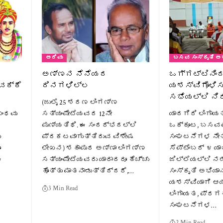
ಅರಿವು
ಬಸವ ಸಂಸ್ಕೃತಿ ಅ
ಅಣ್ಣನ ನೆನೆಯದ
ಒಗ್ಗಟ್ಟಿನಿಂ
ವಕ್ಕೆ
ದಿನಗಳಿಲ್ಲ
ಯಶಸ್ವಿಗೊಳಿಸ
ಸಭೆಯಲ್ಲಿ ನ
(ಜುಲೈ 25 ಶರಣ ಲಿಂಗಣ್ಣ
ಬಂಧವು
ಸತ್ಯಂಪೇಟೆಯವರ 12ನೇ
ಯಾದಗಿರಿ ಲಿಂಗಾ
ಪುಣ್ಯತಿಥಿ. ಈ ಸಂದರ್ಭದಲ್ಲಿ
ಒಕ್ಕೂಟ, ಬಸ
ು
ಪ್ರಕಟವಾಗುತ್ತಿರುವ ವಿಶೇಷ
ಸಂಘಟನೆಗಳ ನೇತ
ೂ
ಲೇಖನ) ಶಹಾಪುರ ಅಣ್ಣಾ ಲಿಂಗಣ್ಣ
ಸೆಪ್ಟೆಂಬರ್ ೪ ಯ
ಈ
ಸತ್ಯಂಪೇಟೆಯವರು ಯಾರಾದರೂ ಹೆಚ್ಚು
ಜಿಲ್ಲೆಯಲ್ಲಿ ನ
ಹೊತ್ತು ಮಾತನಾಡುತ್ತಿದ್ದರೆ,…
ಸಂಸ್ಕೃತಿ ಅಭಿಯಾ
ಯಶಸ್ವಿಯಾಗಿ ಆಯ
3 Min Read
ಲಿಂಗಾಯತ, ಪ್ರ
ಸಂಘಟನೆಗಳ…
2 Min Read