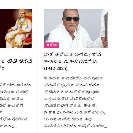
ಅರಿವು
ಜಾತಿ ಅರಿಯದ ಜಂಗಮ: ಶ್ರೀ
ಫೋಟೋ ನೋಡಿಯೇ
ಇಂದೂಧರ ಮಹಾಸ್ವಾಮಿಗಳು
ದ್ದ
(1942-2025)
ಶಹಾಪುರ ಇವರೊಬ್ಬ ಅಪರೂಪದ
ಿಗೆ ಬೇಡವಾಗಿದ್ದ
ಸ್ವಾಮಿಗಳು, ಮಠ ಪರಂಪರೆಯಿಂದ
ವಣ್ಣ ಈಗ ಯಾಕೆ
ಹಿರೇಮಠದವರಾಗಿದ್ದರೂ ಕೂಡಾ
ಶಹಾಪುರ ಅಣ್ಣ
ಬಸವತತ್ವ ನಿಷ್ಠೆಯುಳ್ಳ
ಪೇಟೆ ಅವರಿಗೆ
ಸ್ವಾಮಿಗಳಾಗಿದ್ದರು. ಹೆಂಡತಿ,
್
ಮಕ್ಕಳು, ಸಂಸಾರವಂತರಾಗಿದ್ದರೂ,
, ಗೆಳೆಯನೊಬ್ಬನ
“ಸಂಸಾರವನ್ನು ಕುಂಬಾರ ಹುಳ
ು. ಅವರ…
ಮಣ್ಣಿನಲ್ಲಿದ್ದರು ಮೈಗೆ ಮಣ್ಣು…