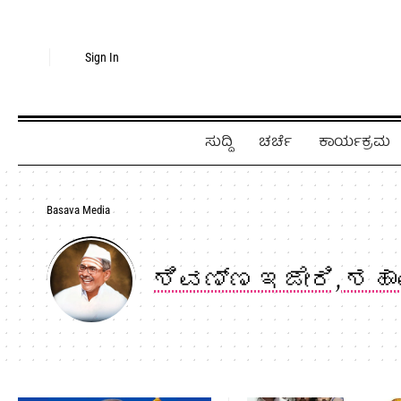
Sign In
ಸುದ್ದಿ
ಚರ್ಚೆ
ಕಾರ್ಯಕ್ರಮ
Basava Media
ಶಿವಣ್ಣ ಇಜೇರಿ, ಶಹ