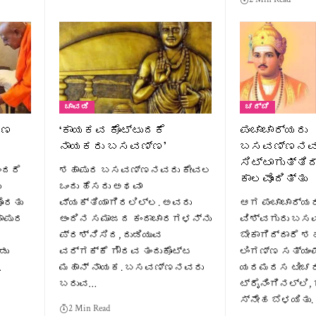
ಚಾವಡಿ
ಚರ್ಚೆ
ರಣ
‘ಕಾಯಕವ ಕೊಟ್ಟುದಕೆ
ಪಂಚಾಚಾರ್ಯರು
ನಾಯಕರು ಬಸವಣ್ಣ’
ಬಸವಣ್ಣನವರ 
ಸಿಟ್ಟಾಗುತ್ತಿ
ಂದರೆ
ಶಹಾಪುರ ಬಸವಣ್ಣನವರು ಕೇವಲ
ಕಾಲವೊಂದಿತ್ತು
ು
ಒಂದು ಹೆಸರು ಅಥವಾ
ಹೊರತು
ವ್ಯಕ್ತಿಯಾಗಿರಲಿಲ್ಲ. ಅವರು
ಆಗ ಪಂಚಾಚಾರ್ಯರ
ಹಾಪುರ
ಅಂದಿನ ಸಮಾಜದ ಕಂದಾಚಾರಗಳನ್ನು
ವಿಶ್ವಗುರು ಬಸ
ಪ್ರಶ್ನಿಸಿದ, ದುಡಿಯುವ
ಬೇಕಾಗಿದ್ದಾರೆ 
ಡು
ವರ್ಗಕ್ಕೆ ಗೌರವ ತಂದುಕೊಟ್ಟ
ಲಿಂಗಣ್ಣ ಸತ್ಯಂ
…
ಮಹಾನ್ ನಾಯಕ. ಬಸವಣ್ಣನವರು
ಯರಮರಸ ಟೀಚರ
ಬರುವ…
ಟ್ರೈನಿಂಗಿನಲ್ಲಿ
ಸ್ನೇಹ ಬೆಳಯಿತ
2 Min Read