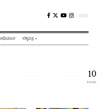
ಿ ಅಭಿಯಾನ
ಲೆಕ್ಕಪತ್ರ
10
Articles