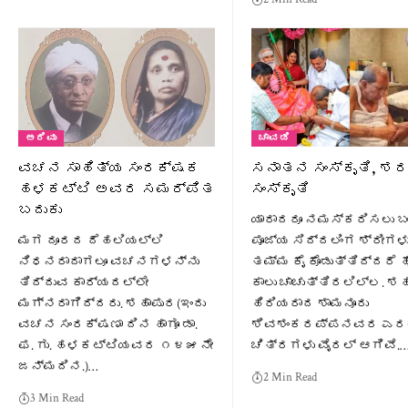
ಅರಿವು
ಚಾವಡಿ
ವಚನ ಸಾಹಿತ್ಯ ಸಂರಕ್ಷಕ
ಸನಾತನ ಸಂಸ್ಕೃತಿ, ಶ
ಹಳಕಟ್ಟಿ ಅವರ ಸಮರ್ಪಿತ
ಸಂಸ್ಕೃತಿ
ಬದುಕು
ಯಾರಾದರೂ ನಮಸ್ಕರಿಸಲು ಬ
ಮಗ ದೂರದ ದೆಹಲಿಯಲ್ಲಿ
ಪೂಜ್ಯ ಸಿದ್ದಲಿಂಗ ಶ್ರೀಗಳ
ನಿಧನರಾದಾಗಲೂ ವಚನಗಳನ್ನು
ತಮ್ಮ ಕೈ ಕೊಡುತ್ತಿದ್ದರೆ 
ತಿದ್ದುವ ಕಾರ್ಯದಲ್ಲೇ
ಕಾಲು ಚಾಚುತ್ತಿರಲಿಲ್ಲ. ಶ
ಮಗ್ನರಾಗಿದ್ದರು. ಶಹಾಪುರ(ಇಂದು
ಹಿರಿಯರಾದ ಶಾಮನೂರು
ವಚನ ಸಂರಕ್ಷಣಾ ದಿನ ಹಾಗೂ ಡಾ.
ಶಿವಶಂಕರಪ್ಪನವರ ಎರ
ಫ. ಗು. ಹಳಕಟ್ಟಿಯವರ ೧೪೫ ನೇ
ಚಿತ್ರಗಳು ವೈರಲ್ ಆಗಿವೆ.
ಜನ್ಮದಿನ.)…
2 Min Read
3 Min Read