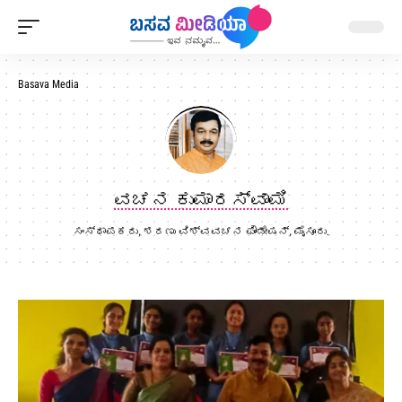
Basava Media
ವಚನ ಕುಮಾರಸ್ವಾಮಿ
ಸಂಸ್ಥಾಪಕರು, ಶರಣು ವಿಶ್ವವಚನ ಫೌಂಡೇಷನ್, ಮೈಸೂರು.