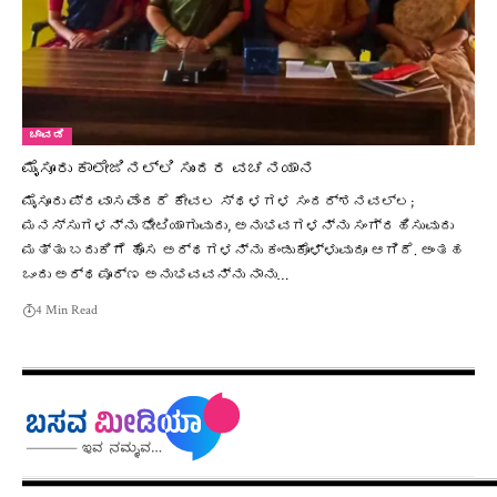
ಚಾವಡಿ
ಮೈಸೂರು ಕಾಲೇಜಿನಲ್ಲಿ ಸುಂದರ ವಚನಯಾನ
ಮೈಸೂರು ಪ್ರವಾಸವೆಂದರೆ ಕೇವಲ ಸ್ಥಳಗಳ ಸಂದರ್ಶನವಲ್ಲ;
ಮನಸ್ಸುಗಳನ್ನು ಭೇಟಿಯಾಗುವುದು, ಅನುಭವಗಳನ್ನು ಸಂಗ್ರಹಿಸುವುದು
ಮತ್ತು ಬದುಕಿಗೆ ಹೊಸ ಅರ್ಥಗಳನ್ನು ಕಂಡುಕೊಳ್ಳುವುದೂ ಆಗಿದೆ. ಅಂತಹ
ಒಂದು ಅರ್ಥಪೂರ್ಣ ಅನುಭವವನ್ನು ನಾನು…
4 Min Read