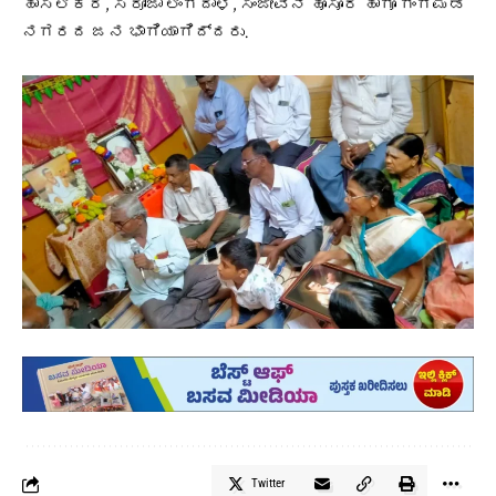
ಹಾಸಲಿಕರ, ಸರೋಜಾ ಲಿಂಗದಾಳ, ಸಂಜೀವಿನಿ ಹೊಸೂರ ಹಾಗೂ ಗಂಗಿಮಡಿ
ನಗರದ ಜನ ಭಾಗಿಯಾಗಿದ್ದರು.
Twitter