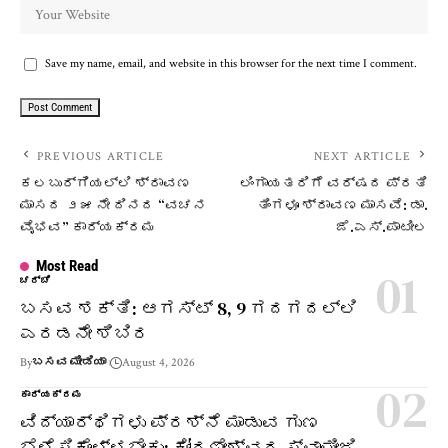
Save my name, email, and website in this browser for the next time I comment.
PREVIOUS ARTICLE
NEXT ARTICLE
ಕಲಬುರ್ಗಿಯಲ್ಲಿ ಶ್ರಾವಣ
ಲಿಂಗಾಯತರಿಗೆ ವರ್ಷದ ಪ್ರತಿ
ಮಾಸದ ೨೫ ನೇ ದಿನದ “ವಚನ
ತಿಂಗಳೂ ಶ್ರಾವಣ ಮಾಸವೆ: ಡಾ.
ವೈಭವ” ಕಾರ್ಯಕ್ರಮ
ಜೆ.ಎಸ್.ಪಾಟೀಲ
Most Read
ಚರ್ಚೆ
ಬಸವ ಶಕ್ತಿ: ಆಗಸ್ಟ್ 8, 9 ಗದಗದಲ್ಲಿ
ಎರಡನೇ ಶಿಬಿರ
By
ಬಸವ ಮೀಡಿಯಾ
August 4, 2026
ಕಾರ್ಯಕ್ರಮ
ವಿದ್ಯಾರ್ಥಿಗಳು ಪ್ರಶ್ನೆ ಮಾಡುವ ಗುಣ
ಬೆಳೆಸಿಕೊಳ್ಳಬೇಕು: ಕೋರಣೇಶ್ವರ ಸ್ವಾಮೀಜಿ