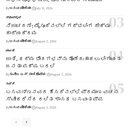
By
ಬಸವ ಮೀಡಿಯಾ
July 31, 2026
ಸ್ಪಾಟ್‌ಲೈಟ್
ನಿಜಾಚರಣೆ: ಮೈಸೂರಿನಲ್ಲಿ ಗರ್ಭಲಿಂಗ ದೀಕ್ಷಾ
ಕಾರ್ಯಕ್ರಮ
By
ಬಸವ ಮೀಡಿಯಾ
August 2, 2026
ಚಾವಡಿ
ಜಾತಿ, ಧರ್ಮ ಭೇದಗಳನ್ನು ತೊಡೆದುಹಾಕಲು ಲಿಂಗಾಯತ
ಜನತಾ ಪಕ್ಷ ಬರಲಿ
By
ಸುನೀಲ ಎಸ್. ಸಾಣಿಕೊಪ್ಪ
August 2, 2026
ಸುದ್ದಿ
ಬಸವಣ್ಣನವರ ಹೆಸರಿನಲ್ಲಿ ಪ್ರಮಾಣ ವಚನ
ಸ್ವೀಕರಿಸಿದ ದಲಿತ ಶಾಸಕ ಬಸವಂತಪ್ಪ
By
ಬಸವ ಮೀಡಿಯಾ
August 3, 2026