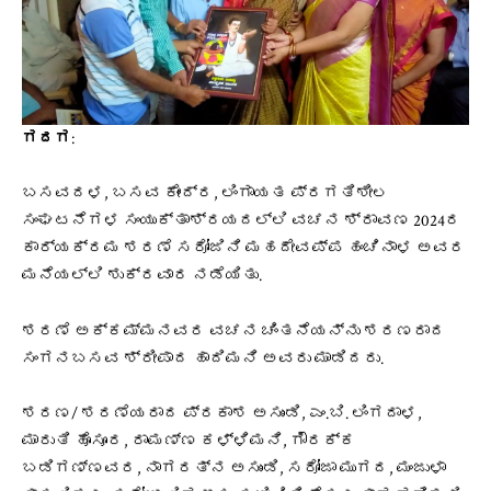
ಗದಗ
:
ಬಸವದಳ, ಬಸವ ಕೇಂದ್ರ, ಲಿಂಗಾಯತ ಪ್ರಗತಿಶೀಲ
ಸಂಘಟನೆಗಳ ಸಂಯುಕ್ತಾಶ್ರಯದಲ್ಲಿ ವಚನ ಶ್ರಾವಣ 2024ರ
ಕಾರ್ಯಕ್ರಮ ಶರಣೆ ಸರೋಜಿನಿ ಮಹದೇವಪ್ಪ ಹಂಚಿನಾಳ ಅವರ
ಮನೆಯಲ್ಲಿ ಶುಕ್ರವಾರ ನಡೆಯಿತು.
ಶರಣೆ ಅಕ್ಕಮ್ಮನವರ ವಚನ ಚಿಂತನೆಯನ್ನು ಶರಣರಾದ
ಸಂಗನಬಸವ ಶ್ರೀಪಾದ ಹಾದಿಮನಿ ಅವರು ಮಾಡಿದರು.
ಶರಣ/ ಶರಣೆಯರಾದ ಪ್ರಕಾಶ ಅಸುಂಡಿ, ಎಂ.ಬಿ. ಲಿಂಗದಾಳ,
ಮಾರುತಿ ಹೊಸೂರ, ರಾಮಣ್ಣ ಕಳ್ಳಿಮನಿ, ಗೌರಕ್ಕ
ಬಡಿಗಣ್ಣವರ, ನಾಗರತ್ನ ಅಸುಂಡಿ, ಸರೋಜಾ ಮುಗದ, ಮಂಜುಳಾ