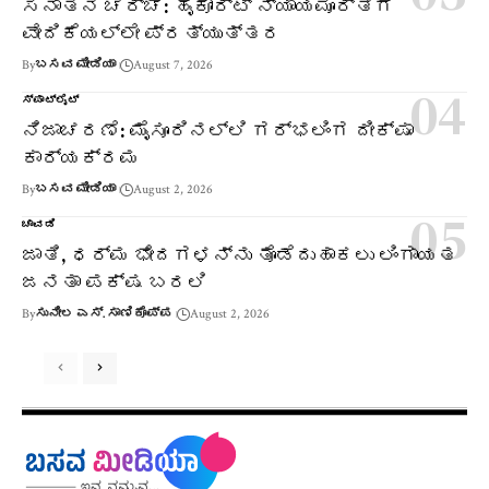
ಸನಾತನ ಚರ್ಚೆ: ಹೈಕೋರ್ಟ್ ನ್ಯಾಯಮೂರ್ತಿಗೆ
ವೇದಿಕೆಯಲ್ಲೇ ಪ್ರತ್ಯುತ್ತರ
By
ಬಸವ ಮೀಡಿಯಾ
August 7, 2026
ಸ್ಪಾಟ್‌ಲೈಟ್
ನಿಜಾಚರಣೆ: ಮೈಸೂರಿನಲ್ಲಿ ಗರ್ಭಲಿಂಗ ದೀಕ್ಷಾ
ಕಾರ್ಯಕ್ರಮ
By
ಬಸವ ಮೀಡಿಯಾ
August 2, 2026
ಚಾವಡಿ
ಜಾತಿ, ಧರ್ಮ ಭೇದಗಳನ್ನು ತೊಡೆದುಹಾಕಲು ಲಿಂಗಾಯತ
ಜನತಾ ಪಕ್ಷ ಬರಲಿ
By
ಸುನೀಲ ಎಸ್. ಸಾಣಿಕೊಪ್ಪ
August 2, 2026