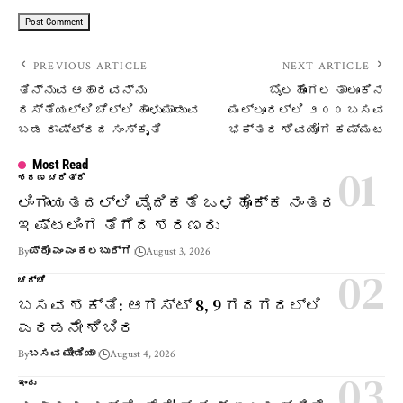
PREVIOUS ARTICLE
NEXT ARTICLE
ತಿನ್ನುವ ಆಹಾರವನ್ನು
ಬೈಲಹೊಂಗಲ ತಾಲೂಕಿನ
ರಸ್ತೆಯಲ್ಲಿ ಚೆಲ್ಲಿ ಹಾಳುಮಾಡುವ
ಮಲ್ಲೂರಲ್ಲಿ ೨೦೦ ಬಸವ
ಬಡ ರಾಷ್ಟ್ರದ ಸಂಸ್ಕೃತಿ
ಭಕ್ತರ ಶಿವಯೋಗ ಕಮ್ಮಟ
Most Read
ಶರಣ ಚರಿತ್ರೆ
ಲಿಂಗಾಯತದಲ್ಲಿ ವೈದಿಕತೆ ಒಳಹೊಕ್ಕ ನಂತರ
ಇಷ್ಟಲಿಂಗ ತೆಗೆದ ಶರಣರು
By
ಪ್ರೊ ಎಂ ಎಂ ಕಲಬುರ್ಗಿ
August 3, 2026
ಚರ್ಚೆ
ಬಸವ ಶಕ್ತಿ: ಆಗಸ್ಟ್ 8, 9 ಗದಗದಲ್ಲಿ
ಎರಡನೇ ಶಿಬಿರ
By
ಬಸವ ಮೀಡಿಯಾ
August 4, 2026
ಇಂದು