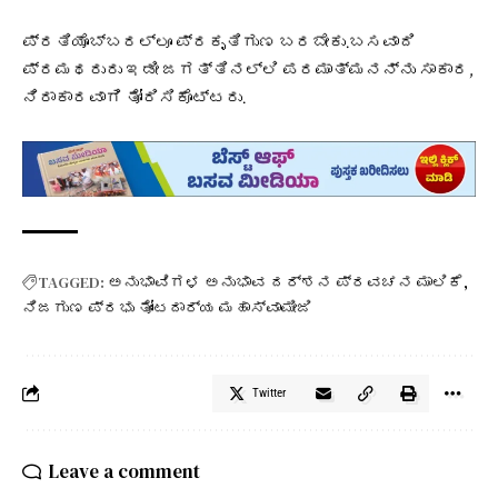
ಪ್ರತಿಯೊಬ್ಬರಲ್ಲೂ ಪ್ರಕೃತಿಗುಣ ಬರಬೇಕು.ಬಸವಾದಿ
ಪ್ರಮಥರುರು ಇಡೀ ಜಗತ್ತಿನಲ್ಲಿ ಪರಮಾತ್ಮನನ್ನು ಸಾಕಾರ,
ನಿರಾಕಾರವಾಗಿ ತೋರಿಸಿಕೊಟ್ಟರು.
TAGGED:
ಅನುಭಾವಿಗಳ ಅನುಭಾವ ದರ್ಶನ ಪ್ರವಚನ ಮಾಲಿಕೆ
ನಿಜಗುಣ ಪ್ರಭು ತೋಂಟದಾರ್ಯ ಮಹಾಸ್ವಾಮೀಜಿ
Twitter
Leave a comment