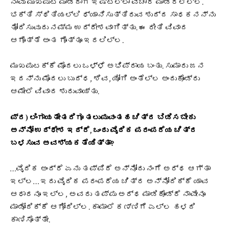
ನಾವು ಮುಖಪುಟ ಮಾಡಿದಾಗ ಇಷ್ಟೆಲ್ಲಾ ವಿಚಾರ ಮಾಡಿರಲಿಲ್ಲ.
ಭಕ್ತಿ ಸ್ಥಿತಿಯಲ್ಲಿ ಧ್ಯಾನಿಸುತ್ತಿರುವ ಶುದ್ದ ಸಾಧಕನನ್ನು
ತೋರಿಸುವುದು ನಮ್ಮ ಉದ್ದೇಶವಾಗಿತ್ತು. ಈ ರೀತಿ ವಿವಾದ
ಆಗೊತ್ತೆ ಅಂತ ಗೊತ್ತೂ ಇರಲಿಲ್ಲ.
ಮುಖಪುಟಕ್ಕೆ ಮೊದಲು ಒಳ್ಳೆ ಅಭಿಪ್ರಾಯ ಬಂತು. ಸುಮಾರು ಜನ
ಇದನ್ನು ಮೊದಲು ಬುದ್ಧ, ಶಿವ, ಯೋಗಿ ಅಂತೆಲ್ಲ ಅಂದುಕೊಂಡ್ರು
ಆಮೇಲೆ ವಿವಾದ ಶುರುವಾಯ್ತು.
ಪ್ರ) ಲಿಂಗಾಯತೇತರಿಗೂ ತಲುಪುವಂತಹ ಚಿತ್ರ ಬಿಡಿಸಬೇಕು
ಅನ್ನೋ ಉದ್ಧೇಶ ಇದ್ರೆ, ಒಂದು ವೈದಿಕ ಪರಂಪರೆಯ ಚಿತ್ರ
ಬಳಸುವ ಅವಶ್ಯಕತೆಯಿತ್ತಾ?
…ವೈದಿಕ ಅಂದ್ರೆ ಏನು ತಪ್ಪಿದೆ ಅನ್ನೋದು ನಂಗೆ ಅರ್ಥ ಆಗ್ತಾ
ಇಲ್ಲ… ಇದು ವೈದಿಕ ಪರಂಪರೆಯ ಚಿತ್ರ ಅನ್ನೋದಿಕ್ಕೆ ಯಾವ
ಆಧಾರನೂ ಇಲ್ಲ, ಅವರು ತಪ್ಪು ಅರ್ಥ ಮಾಡಿಕೊಂಡ್ರೆ ನಾವೇನೂ
ಮಾಡೋದಿಕ್ಕೆ ಆಗೋದಿಲ್ಲ. ಕಾಮಾಲೆ ಕಣ್ಣಿಗೆ ಎಲ್ಲ ಹಳದಿ
ಕಾಣಿಸೊತ್ತೇ.