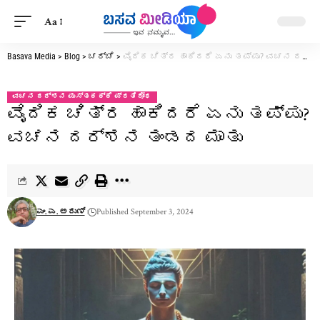
Aa
Basava Media
>
Blog
>
ಚರ್ಚೆ
>
ವೈದಿಕ ಚಿತ್ರ ಹಾಕಿದರೆ ಏನು ತಪ್ಪು? ವಚನ ದರ್ಶನ ತಂಡದ ಮಾತು
ವಚನ ದರ್ಶನ ಪುಸ್ತಕಕ್ಕೆ ಪ್ರತಿರೋಧ
ವೈದಿಕ ಚಿತ್ರ ಹಾಕಿದರೆ ಏನು ತಪ್ಪು?
ವಚನ ದರ್ಶನ ತಂಡದ ಮಾತು
ಎಂ. ಎ. ಅರುಣ್
Published September 3, 2024