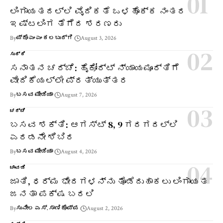
ಲಿಂಗಾಯತದಲ್ಲಿ ವೈದಿಕತೆ ಒಳಹೊಕ್ಕ ನಂತರ
ಇಷ್ಟಲಿಂಗ ತೆಗೆದ ಶರಣರು
By
ಪ್ರೊ ಎಂ ಎಂ ಕಲಬುರ್ಗಿ
August 3, 2026
ಸುದ್ದಿ
ಸನಾತನ ಚರ್ಚೆ: ಹೈಕೋರ್ಟ್ ನ್ಯಾಯಮೂರ್ತಿಗೆ
ವೇದಿಕೆಯಲ್ಲೇ ಪ್ರತ್ಯುತ್ತರ
By
ಬಸವ ಮೀಡಿಯಾ
August 7, 2026
ಚರ್ಚೆ
ಬಸವ ಶಕ್ತಿ: ಆಗಸ್ಟ್ 8, 9 ಗದಗದಲ್ಲಿ
ಎರಡನೇ ಶಿಬಿರ
By
ಬಸವ ಮೀಡಿಯಾ
August 4, 2026
ಚಾವಡಿ
ಜಾತಿ, ಧರ್ಮ ಭೇದಗಳನ್ನು ತೊಡೆದುಹಾಕಲು ಲಿಂಗಾಯತ
ಜನತಾ ಪಕ್ಷ ಬರಲಿ
By
ಸುನೀಲ ಎಸ್. ಸಾಣಿಕೊಪ್ಪ
August 2, 2026