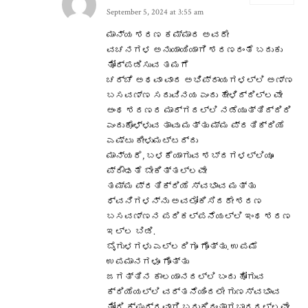
September 5, 2024 at 3:55 am
ಮಾನ್ಯ ಶರಣ ಕಮ್ಮಾರ ಅವರೇ
ವಚನಗಳ ಅನುಯಾಯಿಯಾಗಿ ಶರಣರಂತೆ ಬದುಕು
ತೋರ್ಪಡಿಸುವ ತಮಗೆ
ಚರ್ಚೆ ಅಥವಾ ವಾದ ಅಭಿಪ್ರಾಯಗಳಲ್ಲಿ ಅಣ್ಣ
ಬಸವಣ್ಣ ಸದುವಿನಯ ಎಂದು ಹೇಳಿದ್ದಿಲ್ಲವೇ
ಅಂಥ ಶರಣರ ಮಾರ್ಗದಲ್ಲಿ ನಡೆಯುತ್ತಿದ್ದಿರಿ
ಎಂದುಕೊಳ್ಳುವ ತಾವು ಮತ್ತು ಮ್ಮ ಪ್ರತಿಕ್ರಿಯೆ
ಎಷ್ಟು ಕೀಳುಮಟ್ಟದ್ದು
ಮಾನ್ಯರೆ, ಬಳಕೆಯಾಗುವ ಶಬ್ದಗಳಲ್ಲಿಯೂ
ಪ್ರೌಢತೆ ಬೇಕಿತ್ತಲ್ಲವೇ
ತಮ್ಮ ಪ್ರತಿಕ್ರಿಯೆ ಸ್ವಭಾವ ಮತ್ತು
ಧ್ವನಿಗಳನ್ನು ಅವಲೋಕಿಸಿದರೇ ಶರಣ
ಬಸವಣ್ಣನ ಪರಿಕಲ್ಪನೆಯಲ್ಲಿ ಇಂಥ ಶರಣ
ಇಲ್ಲ ಬಿಡಿ.
ಬೈಗುಳಗಳು ಎಲ್ಲರಿಗೂ ಗೊತ್ತು. ಉಪಮೆ
ಉಪಮಾನಗಳೂ ಗೊತ್ತು
ಜಗತ್ತಿನ ಕಾಲಯಾನದಲ್ಲಿ ಬಂದು ಹೋಗುವ
ಕ್ರಿಯೆಯಲ್ಲಿ ವರ್ತನೆಯಿಂದಲೇ ಗುಣಸ್ವಭಾವ
ತೋರಿ ಕ್ಷುದ್ರವಾಗಿ ಬದುಕಿದಂತಾಗಬಾರದಲ್ಲವೇ