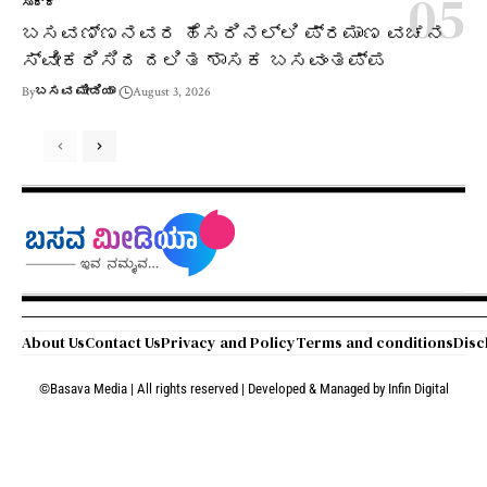
ಸುದ್ದಿ
ಬಸವಣ್ಣನವರ ಹೆಸರಿನಲ್ಲಿ ಪ್ರಮಾಣ ವಚನ
ಸ್ವೀಕರಿಸಿದ ದಲಿತ ಶಾಸಕ ಬಸವಂತಪ್ಪ
By
ಬಸವ ಮೀಡಿಯಾ
August 3, 2026
About Us
Contact Us
Privacy and Policy
Terms and conditions
Disc
©Basava Media | All rights reserved | Developed & Managed by
Infin Digital