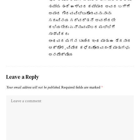
ತಮ್ಮ ತಂದೆ ಈಶ್ವರ ಕಮ್ಮಾರ ಅವರ ಬಗ್ಗೆ
ಅಪಾರ ಗೌರವವಿಟ್ಟುಕೊಂಡವನು ನಾನು
ಸದುವಿನಯ ಸದ್ವರ್ತನೆ ಅವರಿಂದಲೇ
ಕಲಿಯಬೇಕು ಎನ್ನುವಷ್ಟರ ಮಟ್ಟಿಗೆ
ಸಾತ್ವಿಕರು
ಅಂಥವರ ಮಗನ ಬಾಯಿಂದ ಇಂಥ ಮಾತು ಈ ತೆರನಾದ
ಆಕ್ರೋಶ, ವಿವೇಕ ಕಳೆದುಕೊಂಡವರಂತೆ ಮಾತುಗಳು
ಅನಪೇಕ್ಷೀಯ
Leave a Reply
Your email address will not be published.
Required fields are marked
*