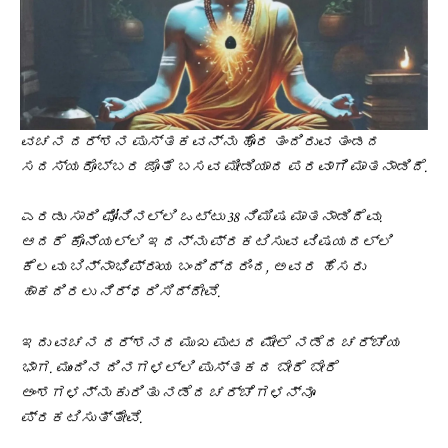
ವಚನ ದರ್ಶನ ಪುಸ್ತಕವನ್ನು ಹೊರ ತಂದಿರುವ ತಂಡದ
ಸದಸ್ಯರೊಬ್ಬರ ಜೊತೆ ಬಸವ ಮೀಡಿಯಾದ ಪರವಾಗಿ ಮಾತನಾಡಿದೆ.
ಎರಡು ಸಾರಿ ಫೋನಿನಲ್ಲಿ ಒಟ್ಟು 38 ನಿಮಿಷ ಮಾತನಾಡಿದೆವು.
ಆದರೆ ಕೊನೆಯಲ್ಲಿ ಇದನ್ನು ಪ್ರಕಟಿಸುವ ವಿಷಯದಲ್ಲಿ
ಕೆಲವು ಬಿನ್ನಾಭಿಪ್ರಾಯ ಬಂದಿದ್ದರಿಂದ, ಅವರ ಹೆಸರು
ಹಾಕದಿರಲು ನಿರ್ಧರಿಸಿದ್ದೇವೆ.
ಇದು ವಚನ ದರ್ಶನದ ಮುಖ ಪುಟದ ಮೇಲೆ ನಡೆದ ಚರ್ಚೆಯ
ಭಾಗ. ಮುಂದಿನ ದಿನಗಳಲ್ಲಿ ಪುಸ್ತಕದ ಬೇರೆ ಬೇರೆ
ಅಂಶಗಳನ್ನು ಕುರಿತು ನಡೆದ ಚರ್ಚೆಗಳನ್ನೂ
ಪ್ರಕಟಿಸುತ್ತೇವೆ.