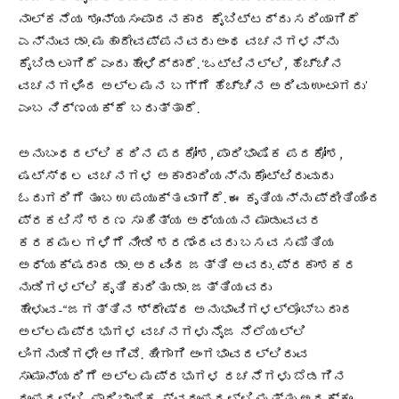
ನಾಲ್ಕನೆಯ ಶೂನ್ಯಸಂಪಾದನಕಾರ ಕೈಬಿಟ್ಟದ್ದು ಸರಿಯಾಗಿದೆ
ಎನ್ನುವ ಡಾ. ಮಹಾದೇವಪ್ಪನವರು ಅಂಥ ವಚನಗಳನ್ನು
ಕೈಬಿಡಲಾಗಿದೆ ಎಂದು ಹೇಳಿದ್ದಾರೆ. ‘ಒಟ್ಟಿನಲ್ಲಿ, ಹೆಚ್ಚಿನ
ವಚನಗಳಿಂದ ಅಲ್ಲಮನ ಬಗ್ಗೆ ಹೆಚ್ಚಿನ ಅರಿವು ಉಂಟಾಗದು’
ಎಂಬ ನಿರ್ಣಯಕ್ಕೆ ಬರುತ್ತಾರೆ.
ಅನುಬಂಧದಲ್ಲಿ ಕಠಿನ ಪದಕೋಶ, ಪಾರಿಭಾಷಿಕ ಪದಕೋಶ,
ಷಟ್ಸ್ಥಲ ವಚನಗಳ ಅಕಾರಾದಿಯನ್ನು ಕೊಟ್ಟಿರುವುದು
ಓದುಗರಿಗೆ ತುಂಬ ಉಪಯುಕ್ತವಾಗಿದೆ. ಈ ಕೃತಿಯನ್ನು ಪ್ರೀತಿಯಿಂದ
ಪ್ರಕಟಿಸಿ ಶರಣ ಸಾಹಿತ್ಯ ಅಧ್ಯಯನ ಮಾಡುವವರ
ಕರಕಮಲಗಳಿಗೆ ನೀಡಿ ಶರಣೆಂದವರು ಬಸವ ಸಮಿತಿಯ
ಅಧ್ಯಕ್ಷರಾದ ಡಾ. ಅರವಿಂದ ಜತ್ತಿ ಅವರು. ಪ್ರಕಾಶಕರ
ನುಡಿಗಳಲ್ಲಿ ಕೃತಿ ಕುರಿತು ಡಾ. ಜತ್ತಿಯವರು
ಹೇಳುವ-“ಜಗತ್ತಿನ ಶ್ರೇಷ್ಠ ಅನುಭಾವಿಗಳಲ್ಲೊಬ್ಬರಾದ
ಅಲ್ಲಮಪ್ರಭುಗಳ ವಚನಗಳು ನೈಜ ನೆಲೆಯಲ್ಲಿ
ಲಿಂಗನುಡಿಗಳೇ ಆಗಿವೆ. ಹೀಗಾಗಿ ಅಂಗಭಾವದಲ್ಲಿರುವ
ಸಾಮಾನ್ಯರಿಗೆ ಅಲ್ಲಮಪ್ರಭುಗಳ ರಚನೆಗಳು ಬೆಡಗಿನ