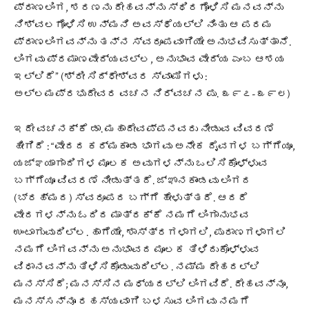
ಪ್ರಾಣಲಿಂಗ, ಶರಣನು ದೇಹವನ್ನು ಸ್ಥಿರಗೊಳಿಸಿ ಮನವನ್ನು
ನಿಶ್ವಲಗೊಳಿಸಿ ಉನ್ಮನಿ ಅವಸ್ಥೆಯಲ್ಲಿ ನಿಂತು ಆ ಪರಮ
ಪ್ರಾಣಲಿಂಗವನ್ನು ತನ್ನ ಸ್ವರೂಪವಾಗಿಯೇ ಅನುಭವಿಸುತ್ತಾನೆ.
ಲಿಂಗವು ಪ್ರಮಾಣವೇದ್ಯವಲ್ಲ, ಅನುಭಾವ ವೇದ್ಯ ಎಂಬ ಆಶಯ
ಇಲ್ಲಿದೆ” (ಶ್ರೀ ಸಿದ್ಧೇಶ್ವರ ಸ್ವಾಮಿಗಳು :
ಅಲ್ಲಮಪ್ರಭುದೇವರ ವಚನ ನಿರ್ವಚನ ಪು. ೩೯೭-೩೯೮)
ಇದೇ ವಚನಕ್ಕೆ ಡಾ. ಮಹಾದೇವಪ್ಪನವರು ನೀಡುವ ವಿವರಣೆ
ಹೀಗಿದೆ : “ವೇದದ ಕರ್ಮಕಾಂಡ ಭಾಗವು ಅನೇಕ ದೈವಗಳ ಬಗ್ಗೆಯೂ,
ಯಜ್ಞಯಾಗಾದಿಗಳ ಮೂಲಕ ಅವುಗಳನ್ನು ಒಲಿಸಿಕೊಳ್ಳುವ
ಬಗ್ಗೆಯೂ ವಿವರಣೆ ನೀಡುತ್ತದೆ. ಜ್ಞಾನಕಾಂಡವು ಲಿಂಗದ
(ಬ್ರಹ್ಮದ) ಸ್ವರೂಪದ ಬಗ್ಗೆ ಹೇಳುತ್ತದೆ. ಆದರೆ
ವೇದಗಳನ್ನು ಓದಿದ ಮಾತ್ರಕ್ಕೆ ನಮಗೆ ಲಿಂಗಾನುಭವ
ಉಂಟಾಗುವುದಿಲ್ಲ. ಹಾಗೆಯೇ, ಶಾಸ್ತ್ರಗಳಾಗಲಿ, ಪುರಾಣಗಳಾಗಲಿ
ನಮಗೆ ಲಿಂಗವನ್ನು ಅನುಭಾವದ ಮೂಲಕ ತಿಳಿದುಕೊಳ್ಳುವ
ವಿಧಾನವನ್ನು ತಿಳಿಸಿಕೊಡುವುದಿಲ್ಲ. ನಮ್ಮ ದೇಹದಲ್ಲಿ
ಮನಸ್ಸಿದೆ; ಮನಸ್ಸಿನ ಮಧ್ಯದಲ್ಲಿ ಲಿಂಗವಿದೆ. ದೇಹವನ್ನೂ,
ಮನಸ್ಸನ್ನೂ ರಹಸ್ಯವಾಗಿ ಬಳಸುವ ಲಿಂಗವು ನಮಗೆ