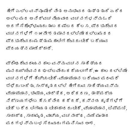
ಹೀಗೆ ಎಲ್ಲವನ್ನೂ ಮೀರಿ ನಿಂತ ಅನುಭಾವದ ತುತ್ತತುದಿ ಏರಿದ
ಅಲ್ಲಮರ ಅನಿರ್ವಚನೀಯವಾದ ವಚನಗಳನ್ನು ಓದಿ
ಅರಗಿಸಿಕೊಳ್ಳುವುದು ತುಂಬ ಕಷ್ಟದ ಕೆಲಸ. ಪ್ರಭುದೇವರ
ವಚನಗಳಿಗೆ ೧೫ನೇ ಶತಮಾನದಲ್ಲಿಯೇ ಕಲ್ಲುಮಠದ
ಪ್ರಭುದೇವರು ಮತ್ತು ಮಹಾಲಿಂಗದೇವರು ಟೀಕೆ ಬರೆಯುವ
ಪ್ರಯತ್ನ ಮಾಡಿದ್ದಾರೆ.
ಪ್ರೌಢದೇವರಾಯನ ಕಾಲವನ್ನು ವಚನ ಸಾಹಿತ್ಯದ
ಪುನರುಜ್ಜೀವನದ ಘಟ್ಟವೆಂದು ಕರೆಯಲಾಗಿದೆ. ಈ ಕಾಲದಲ್ಲಿಯೇ
ವಚನಗಳಿಗೆ ಹೆಚ್ಚು ಟೀಕೆ-ವ್ಯಾಖ್ಯಾನ ಬರೆಯುವ ಪರಂಪರೆ
ಬೆಳೆದು ಬಂದಿತು. ಸಂಸ್ಕೃತದಲ್ಲಿ ಹೀಗಿರುವ ಸಾಹಿತ್ಯವನ್ನು
ವ್ಯಾಖ್ಯಾನ, ಭಾಷ್ಯ, ವಾರ್ತಿಕ, ಅಧಿಕರಣ, ತಾತ್ಪರ್ಯ
ನಿರ್ಣಯಗಳೆಂಬ ಹೆಸರಿನಿಂದ ಕರೆದರೆ, ಕನ್ನಡ ಕೃತಿಗಳಿಗೆ
ಟೀಕೆ ಬರೆದ ಲಿಂಗಾಯತ ಟೀಕಾಕಾರರು ಟೀಕೆ, ವ್ಯಾಖ್ಯಾನ, ಟಿಪ್ಪಣಿ,
ಸಾರಾರ್ಥ, ಸಾರಾಮೃತ, ವಾಚ್ಯ, ವಚನಾರ್ಥ, ನುಡಿ ಮುಂತಾದ
ಪದಗಳನ್ನು ಬಳಸಿರುವುದು ಗಮನಿಸುವ ಅಂಶ.