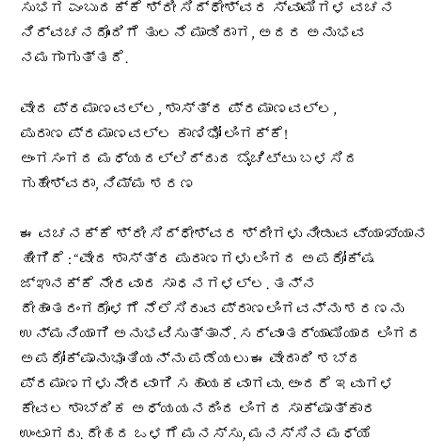
ಸುಭಗ ಎಂಬುದಕ್ಕೆ ಶ್ರೀ ಸಿದ್ಧೇಶ್ವರ ಸ್ವಾಮಿಗಳ ವಚನ
ನಿರ್ವಚನದೊಂದಿಗೆ ತುಲನೆ ಮಾಡಿದಾಗ, ಅದರ ಅನುಭವ
ನಮಗಾಗುತ್ತದೆ.
ವೇದ ಪ್ರಮಾಣವಲ್ಲ, ಶಾಸ್ತ್ರ ಪ್ರಮಾಣವಲ್ಲ,
ಪುರಾಣ ಪ್ರಮಾಣವಲ್ಲ ಕಾಣಿಭೋ ಲಿಂಗಕ್ಕೆ!
ಅಂಗಸಂಗದ ಮಧ್ಯದಲ್ಲಿದ್ದುದ ಬೈಚಿಟ್ಟು ಬಳಸಿದ
ಗುಹೇಶ್ವರಾ, ನಿಮ್ಮ ಶರಣ
ಈ ವಚನಕ್ಕೆ ಶ್ರೀ ಸಿದ್ಧೇಶ್ವರ ಶ್ರೀಗಳು ನೀಡುವ ವ್ಯಾಖ್ಯಾನ
ಹೀಗಿದೆ : “ವೇದ ಶಾಸ್ತ್ರ ಪುರಾಣಗಳು ಲಿಂಗದ ಅಪರೋಕ್ಷ
ಜ್ಞಾನಕ್ಕೆ ನೇರವಾದ ಸಾಧನಗಳಲ್ಲ. ತನ್ನ
ದೇಹಾಂತರಂಗದೊಳಗೆ ನೆಲೆಸಿರುವ ಪ್ರಾಣಲಿಂಗವನ್ನು ಶರಣನು
ಉನ್ಮನಿಯಾಗಿ ಅನುಭವಿಸುತ್ತಾನೆ. ಸರ್ವಾಂತರ್ಯಾಮಿಯಾದ ಲಿಂಗದ
ಅಪರೋಕ್ಷಾನುಭೂತಿಯನ್ನು ಪಡೆಯಲು ಈ ವೇದಾದಿ ಶಬ್ದ
ಪ್ರಮಾಣಗಳು ನೇರವಾಗಿ ಸಹಾಯಕವಾಗವು. ಅಂದರೆ ಇವುಗಳ
ಕೇವಲ ಶಾಬ್ದಿಕ ಅಧ್ಯಯನದಿಂದ ಲಿಂಗದ ಸಾಕ್ಷಾತ್ಕಾರ
ಉಂಟಾಗದು. ದೇಹದ ಒಳಗೆ ಮನಸ್ಸು, ಮನಸ್ಸಿನ ಮಧ್ಯೆ