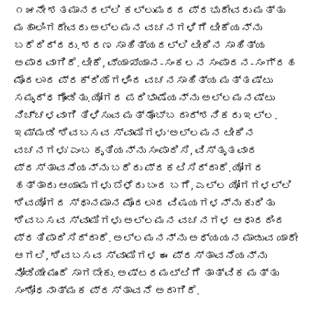
೧೫ನೇ ಶತಮಾನದಲ್ಲಿ ಕಲ್ಲುಮಠದ ಪ್ರಭುದೇವರು ಮತ್ತು
ಮಹಾಲಿಂಗದೇವರು ಅಲ್ಲಮನ ವಚನಗಳಿಗೆ ಟೀಕೆಯನ್ನು
ಬರೆದಿದ್ದರು. ಶರಣ ಸಾಹಿತ್ಯದಲ್ಲಿ ಟೀಕಿನ ಸಾಹಿತ್ಯ
ಅಪಾರವಾಗಿದೆ. ಟೀಕೆ, ವ್ಯಾಖ್ಯಾನ-ಸಂಕಲನ ಸಂಪಾದನ-ಸಂಗ್ರಹ
ಮೊದಲಾದ ಪ್ರಕ್ರಿಯೆಗಳಿಂದ ವಚನಸಾಹಿತ್ಯ ಮತ್ತಷ್ಟು
ಸಮೃದ್ಧಗೊಂಡಿತು. ಯೋಗದ ಪರಿಭಾಷೆಯನ್ನು ಅಲ್ಲಮನಷ್ಟು
ನಿಚ್ಚಳವಾಗಿ ತಿಳಿಸುವ ಮತ್ತೊಬ್ಬ ದಾರ್ಶನಿಕರು ಇಲ್ಲ.
ಇಮ್ಮಡಿ ಶಿವಬಸವ ಸ್ವಾಮಿಗಳು ‘ಅಲ್ಲಮನ ಟೀಕಿನ
ವಚನಗಳು’ ಎಂಬ ಕೃತಿಯನ್ನು ಸಂಪಾದಿಸಿ, ವಿಸ್ತೃತವಾದ
ಪ್ರಸ್ತಾವನೆಯನ್ನು ಬರೆದು ಪ್ರಕಟಿಸಿದ್ದಾರೆ. ಯೋಗದ
ಹತ್ತಾರು ಆಯಾಮಗಳು ಬೆಳೆದು ಬಂದ ಬಗೆ, ಎಲ್ಲ ಯೋಗಗಳಲ್ಲಿ
ಶಿವಯೋಗದ ಸ್ಥಾನಮಾನ ಮೊದಲಾದ ವಿಷಯಗಳನ್ನು ಕುರಿತು
ಶಿವಬಸವ ಸ್ವಾಮಿಗಳು ಅಲ್ಲಮನ ವಚನಗಳ ಆಧಾರದಿಂದ
ಪ್ರತಿಪಾದಿಸಿದ್ದಾರೆ. ಅಲ್ಲಮನನ್ನು ಅಧ್ಯಯನ ಮಾಡುವ ಯಾರೇ
ಆಗಲಿ, ಶಿವಬಸವ ಸ್ವಾಮಿಗಳ ಈ ಪ್ರಸ್ತಾವನೆಯನ್ನು
ನೋಡಿಯೇ ಮುಂದೆ ಸಾಗಬೇಕು. ಅಷ್ಟರಮಟ್ಟಿಗೆ ತಾತ್ವಿಕ ಮತ್ತು
ಸಂಶೋಧನಾತ್ಮಕ ಪ್ರಸ್ತಾವನೆ ಅದಾಗಿದೆ.