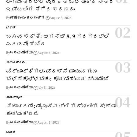
ಲಿಂಗಾಯತದಲ್ಲಿ ವೈದಿಕತೆ ಒಳಹೊಕ್ಕ ನಂತರ
ಇಷ್ಟಲಿಂಗ ತೆಗೆದ ಶರಣರು
By
ಪ್ರೊ ಎಂ ಎಂ ಕಲಬುರ್ಗಿ
August 3, 2026
ಚರ್ಚೆ
ಬಸವ ಶಕ್ತಿ: ಆಗಸ್ಟ್ 8, 9 ಗದಗದಲ್ಲಿ
ಎರಡನೇ ಶಿಬಿರ
By
ಬಸವ ಮೀಡಿಯಾ
August 4, 2026
ಕಾರ್ಯಕ್ರಮ
ವಿದ್ಯಾರ್ಥಿಗಳು ಪ್ರಶ್ನೆ ಮಾಡುವ ಗುಣ
ಬೆಳೆಸಿಕೊಳ್ಳಬೇಕು: ಕೋರಣೇಶ್ವರ ಸ್ವಾಮೀಜಿ
By
ಬಸವ ಮೀಡಿಯಾ
July 31, 2026
ಸ್ಪಾಟ್‌ಲೈಟ್
ನಿಜಾಚರಣೆ: ಮೈಸೂರಿನಲ್ಲಿ ಗರ್ಭಲಿಂಗ ದೀಕ್ಷಾ
ಕಾರ್ಯಕ್ರಮ
By
ಬಸವ ಮೀಡಿಯಾ
August 2, 2026
ಚಾವಡಿ