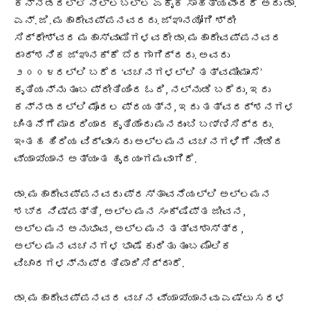
ಕನ್ನಡದಲ್ಲಿ ನಿಲ್ಲಬಲ್ಲ ಏಕೈಕ ಸಾಹಿತ್ಯವೆಂದರೆ ಅದು ಡಾ.
ಎನ್. ಜಿ. ಮಹಾದೇವಪ್ಪನವರದು. ಜ್ಞಾನಯೋಗಿ ಶ್ರೀ
ಸಿದ್ಧೇಶ್ವರ ಮಹಾಸ್ವಾಮಿಗಳವರೇ ಡಾ. ಮಹಾದೇವಪ್ಪನವರ
ದಾರ್ಶನಿಕ ಜ್ಞಾನಕ್ಕೆ ಬೆರಗಾಗಿದ್ದರು. ಅವರು
೨೦೦೪ರಲ್ಲಿ ಬರೆದ ‘ವಚನಗಳಲ್ಲಿ ತತ್ವಮೀಮಾಂಸೆ’
ಕೃತಿಯನ್ನು ತುಂಬ ಪ್ರೀತಿಯಿಂದ ಓದಿ, ನಲ್ನುಡಿ ಬರೆದು, ಇದು
ಕನ್ನಡದಲ್ಲಿ ಮೊದಲ ಪ್ರಯತ್ನ, ಇದು ತತ್ವದರ್ಶನಗಳ
ಚಿಂತನೆಗೆ ಮಾದರಿಯಾದ ಕೃತಿಯೆಂದು ಮನದುಂಬಿ ಬಣ್ಣಿಸಿದ್ದರು.
ಇಂತಹ ಹಿರಿಯ ವಿದ್ವಾಂಸರು ಅಲ್ಲಮನ ವಚನಗಳಿಗೆ ನೀಡಿದ
ವ್ಯಾಖ್ಯಾನ ಅತ್ಯಂತ ಹೃದಯಂಗಮವಾಗಿದೆ.
ಡಾ. ಮಹಾದೇವಪ್ಪನವರು ಪ್ರಸ್ತಾವನೆಯಲ್ಲಿ ಅಲ್ಲಮನ
ಶಬ್ದ ನಿಷ್ಪತ್ತಿ, ಅಲ್ಲಮನ ಸಂಕ್ಷಿಪ್ತ ಜೀವನ,
ಅಲ್ಲಮನ ಅನುಭಾವ, ಅಲ್ಲಮನ ತತ್ವಶಾಸ್ತ್ರ,
ಅಲ್ಲಮನ ವಚನಗಳ ಭಾಷೆ ಕುರಿತು ತುಂಬ ಮೌಲಿಕ
ವಿಚಾರಗಳನ್ನು ಪ್ರತಿಪಾದಿಸಿದ್ದಾರೆ.
ಡಾ. ಮಹಾದೇವಪ್ಪನವರ ವಚನ ವ್ಯಾಖ್ಯಾನವು ಎಷ್ಟು ಸರಳ