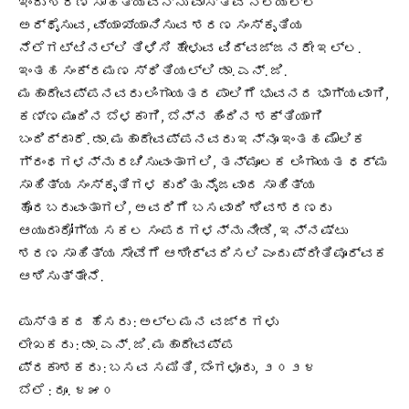
ಇಂದು ಶರಣ ಸಾಹಿತ್ಯವನ್ನು ವಾಸ್ತವ ನೆಲೆಯಲ್ಲಿ
ಅರ್ಥೈಸುವ, ವ್ಯಾಖ್ಯಾನಿಸುವ ಶರಣ ಸಂಸ್ಕೃತಿಯ
ನೆಲೆಗಟ್ಟಿನಲ್ಲಿ ತಿಳಿಸಿ ಹೇಳುವ ವಿದ್ವಜ್ಜನರೇ ಇಲ್ಲ.
ಇಂತಹ ಸಂಕ್ರಮಣ ಸ್ಥಿತಿಯಲ್ಲಿ ಡಾ. ಎನ್. ಜಿ.
ಮಹಾದೇವಪ್ಪನವರು ಲಿಂಗಾಯತರ ಪಾಲಿಗೆ ಭುವನದ ಭಾಗ್ಯವಾಗಿ,
ಕಣ್ಣ ಮುಂದಿನ ಬೆಳಕಾಗಿ, ಬೆನ್ನ ಹಿಂದಿನ ಶಕ್ತಿಯಾಗಿ
ಬಂದಿದ್ದಾರೆ. ಡಾ. ಮಹಾದೇವಪ್ಪನವರು ಇನ್ನೂ ಇಂತಹ ಮೌಲಿಕ
ಗ್ರಂಥಗಳನ್ನು ರಚಿಸುವಂತಾಗಲಿ, ತನ್ಮೂಲಕ ಲಿಂಗಾಯತ ಧರ್ಮ
ಸಾಹಿತ್ಯ ಸಂಸ್ಕೃತಿಗಳ ಕುರಿತು ನೈಜವಾದ ಸಾಹಿತ್ಯ
ಹೊರಬರುವಂತಾಗಲಿ, ಅವರಿಗೆ ಬಸವಾದಿ ಶಿವಶರಣರು
ಆಯುರಾರೋಗ್ಯ ಸಕಲ ಸಂಪದಗಳನ್ನು ನೀಡಿ, ಇನ್ನಷ್ಟು
ಶರಣ ಸಾಹಿತ್ಯ ಸೇವೆಗೆ ಆಶೀರ್ವದಿಸಲಿ ಎಂದು ಪ್ರೀತಿಪೂರ್ವಕ
ಆಶಿಸುತ್ತೇನೆ.
ಪುಸ್ತಕದ ಹೆಸರು : ಅಲ್ಲಮನ ವಜ್ರಗಳು
ಲೇಖಕರು : ಡಾ. ಎನ್. ಜಿ. ಮಹಾದೇವಪ್ಪ
ಪ್ರಕಾಶಕರು : ಬಸವ ಸಮಿತಿ, ಬೆಂಗಳೂರು, ೨೦೨೪
ಬೆಲೆ : ರೂ. ೪೫೦