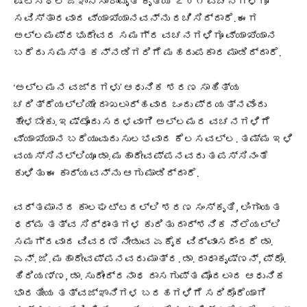
ಷಟ್ಸ್ಥಲ ಜ್ಞಾನಸಾರಾಮೃತ ಕೃತಿಯ ೭೦೧ ವಚನಗಳಿಗೂ
ಸವಿಸ್ತಾರವಾದ ವ್ಯಾಖ್ಯಾನವನ್ನು ರಚಿಸಿದ್ದಾರೆ. ಈಗ
ಅಲ್ಲಮಪ್ರಭುದೇವರ ಸಮಗ್ರ ವಚನಗಳಿಗೂ ವ್ಯಾಖ್ಯಾನ
ಬರೆದು ಸಮಸ್ತ ಕನ್ನಡಿಗರಿಗೆ ಮಹದುಪಕಾರ ಮಾಡಿದ್ದಾರೆ.
‘ಅಲ್ಲಮನ ವಜ್ರಗಳು’ ಆಧುನಿಕ ಶರಣ ಸಾಹಿತ್ಯ
ಚರಿತ್ರೆಯಲ್ಲಿಯೇ ದಾಖಲಾರ್ಹವಾದ ಒಂದು ಪ್ರಯತ್ನವೆಂದು
ಹೇಳಬೇಕು. ಇಷ್ಟೊಂದು ಸರಳವಾಗಿ ಅಲ್ಲಮರ ವಚನಗಳಿಗೆ
ವ್ಯಾಖ್ಯಾನ ಬರೆಯುವುದು ಸುಲಭವಾದ ಕೆಲಸವಲ್ಲ. ತಮ್ಮ ಇಳಿ
ವಯಸ್ಸಿನಲ್ಲಿಯೂ ಡಾ. ಮಹಾದೇವಪ್ಪನವರು ತಪಸ್ಸಿನಂತೆ
ಕುಳಿತು ಈ ಕಾರ್ಯವನ್ನು ಆಗು ಮಾಡಿದ್ದಾರೆ.
ವರ್ತಮಾನದ ಕಾಲಘಟ್ಟದಲ್ಲಿ ಶರಣ ಸಂಸ್ಕೃತಿ, ಲಿಂಗಾಯತ
ಧರ್ಮ ತತ್ವ ಸಿದ್ಧಾಂತಗಳ ಕುರಿತು ದಾರ್ಶನಿಕ ನೆಲೆಯಲ್ಲಿ
ಸಮಗ್ರವಾದ ವಿವರಣೆ ನೀಡುವ ಏಕೈಕ ವಿದ್ವಾಂಸರೆಂದರೆ ಡಾ.
ಎನ್. ಜಿ. ಮಹಾದೇವಪ್ಪನವರು ಮಾತ್ರ. ಡಾ. ರಾಧಾಕೃಷ್ಣನ್, ಪ್ರೊ.
ಹಿರಿಯಣ್ಣ, ಡಾ. ಸುರೇಂದ್ರನಾಥ ದಾಸಗುಪ್ತ ಮೊದಲಾದ ಆಧುನಿಕ
ಭಾರತೀಯ ತತ್ವಜ್ಞಾನಿಗಳ ಬರಹಗಳಿಗೆ ಸರಿದೊರೆಯಾಗಿ