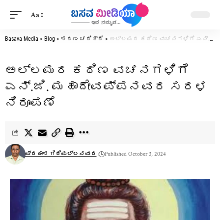
Aa
Basava Media
>
Blog
>
ಶರಣ ಚರಿತ್ರೆ
>
ಅಲ್ಲಮರ ಕಠಿಣ ವಚನಗಳಿಗೆ ಎನ್.ಜಿ. ಮಹಾದೇವಪ್ಪನವರ ಸರಳ ನಿರೂಪಣೆ
ಅಲ್ಲಮರ ಕಠಿಣ ವಚನಗಳಿಗೆ
ಎನ್.ಜಿ. ಮಹಾದೇವಪ್ಪನವರ ಸರಳ
ನಿರೂಪಣೆ
ಪ್ರಕಾಶ ಗಿರಿಮಲ್ಲನವರ
Published October 3, 2024