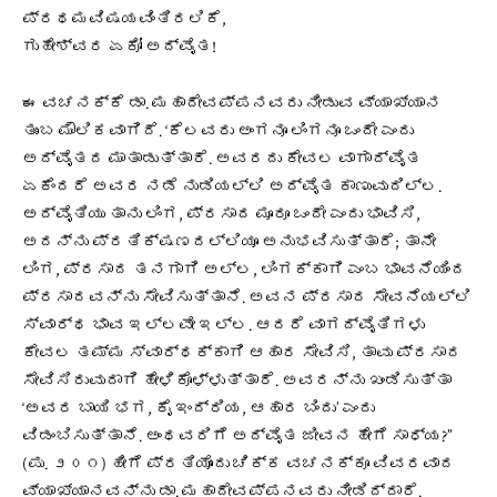
ಪ್ರಥಮವಿಷಯವಿಂತಿರಲಿಕೆ,
ಗುಹೇಶ್ವರ ಏಕೋ ಅದ್ವೈತ!
ಈ ವಚನಕ್ಕೆ ಡಾ. ಮಹಾದೇವಪ್ಪನವರು ನೀಡುವ ವ್ಯಾಖ್ಯಾನ
ತುಂಬ ಮೌಲಿಕವಾಗಿದೆ. ‘ಕೆಲವರು ಅಂಗನೂ ಲಿಂಗನೂ ಒಂದೇ ಎಂದು
ಅದ್ವೈತದ ಮಾತಾಡುತ್ತಾರೆ. ಅವರದು ಕೇವಲ ವಾಗಾದ್ವೈತ
ಏಕೆಂದರೆ ಅವರ ನಡೆ ನುಡಿಯಲ್ಲಿ ಅದ್ವೈತ ಕಾಣುವುದಿಲ್ಲ.
ಅದ್ವೈತಿಯು ತಾನು ಲಿಂಗ, ಪ್ರಸಾದ ಮೂರೂ ಒಂದೇ ಎಂದು ಭಾವಿಸಿ,
ಅದನ್ನು ಪ್ರತಿಕ್ಷಣದಲ್ಲಿಯೂ ಅನುಭವಿಸುತ್ತಾರೆ; ತಾನೇ
ಲಿಂಗ, ಪ್ರಸಾದ ತನಗಾಗಿ ಅಲ್ಲ, ಲಿಂಗಕ್ಕಾಗಿ ಎಂಬ ಭಾವನೆಯಿಂದ
ಪ್ರಸಾದವನ್ನು ಸೇವಿಸುತ್ತಾನೆ. ಅವನ ಪ್ರಸಾದ ಸೇವನೆಯಲ್ಲಿ
ಸ್ವಾರ್ಥ ಭಾವ ಇಲ್ಲವೇ ಇಲ್ಲ. ಆದರೆ ವಾಗದ್ವೈತಿಗಳು
ಕೇವಲ ತಮ್ಮ ಸ್ವಾರ್ಥಕ್ಕಾಗಿ ಆಹಾರ ಸೇವಿಸಿ, ತಾವು ಪ್ರಸಾದ
ಸೇವಿಸಿರುವುದಾಗಿ ಹೇಳಿಕೊಳ್ಳುತ್ತಾರೆ. ಅವರನ್ನು ಖಂಡಿಸುತ್ತಾ
‘ಅವರ ಬಾಯಿ ಭಗ, ಕೈ ಇಂದ್ರಿಯ, ಆಹಾರ ಬಿಂದು’ ಎಂದು
ವಿಡಂಬಿಸುತ್ತಾನೆ. ಅಂಥವರಿಗೆ ಅದ್ವೈತ ಜೀವನ ಹೇಗೆ ಸಾಧ್ಯ?”
(ಪು. ೨೦೧) ಹೀಗೆ ಪ್ರತಿಯೊಂದು ಚಿಕ್ಕ ವಚನಕ್ಕೂ ವಿವರವಾದ
ವ್ಯಾಖ್ಯಾನವನ್ನು ಡಾ. ಮಹಾದೇವಪ್ಪನವರು ನೀಡಿದ್ದಾರೆ.