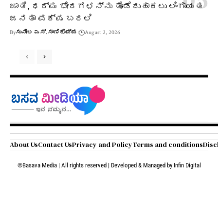
ಜಾತಿ, ಧರ್ಮ ಭೇದಗಳನ್ನು ತೊಡೆದುಹಾಕಲು ಲಿಂಗಾಯತ
ಜನತಾ ಪಕ್ಷ ಬರಲಿ
By
ಸುನೀಲ ಎಸ್. ಸಾಣಿಕೊಪ್ಪ
August 2, 2026
About Us
Contact Us
Privacy and Policy
Terms and conditions
Disc
©Basava Media | All rights reserved | Developed & Managed by
Infin Digital