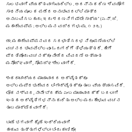
ಸುಲಭವಾಗಿ ವ್ಯಕ್ತವಾಗುವುದಿಲ್ಲ. ಅದನ್ನು ಕಠಿಣ ಶಿವಯೋಗ
ಸಾಧನೆಯ ಮೂಲಕ ಪಡೆದ ಅನುಭಾವದಲ್ಲಿ ಮಾತ್ರ
ಅನುಬವಿಸಬಹುದು. ಇದು ಶರಣನಿಗಷ್ಟೇ ಸಾಧ್ಯ” (ಎನ್. ಜಿ.
ಮಹಾದೇವಪ್ಪ : ಅಲ್ಲಮನ ವಜ್ರಗಳು ಪು. ೧೨೬)
ಡಾ. ಮಹಾದೇವಪ್ಪನವರ ಸರಳಾತಿಸರಳ ನಿರೂಪಣೆಯಲ್ಲಿ
ವಚನದ ಭಾವವೆಲ್ಲವೂ ಓದುಗರಿಗೆ ತಿಳಿಯುತ್ತದೆ. ಹೀಗೆ
ಪ್ರತಿಯೊಂದು ವಚನಕ್ಕೂ ನೀಡಿದ ವಿವರಣೆ ಅತ್ಯಂತ
ಮನೋಜ್ಞವಾಗಿ, ಸೋಪಜ್ಞಶೀಲವಾಗಿದೆ.
ಶಂಕರಾಚಾರ್ಯರ ಮಾಯಾವಾದದ ಅದ್ವೈತಕ್ಕೂ
ಅಲ್ಲಮಪ್ರಭುದೇವರ ಲಿಂಗಾದ್ವೈತಕ್ಕೂ ತುಂಬ ವ್ಯತ್ಯಾಸವಿದೆ.
ಲೋಕ ನಶ್ವರ, ನಾನೇ ಬ್ರಹ್ಮ ಎಂಬ ಮಾಯಾವಾದಕ್ಕೆ ಬದಲಾಗಿ
ಇಂತಹ ಅದ್ವೈತಿಗಳನ್ನು ಕುರಿತು ಅಲ್ಲಮರು ಹೇಳುವ ವಚನ
ತುಂಬ ಮಾರ್ಮಿಕವಾಗಿದೆ:
ಬಾಯೆ ಭಗವಾಗಿ ಕೈಯೆ ಇಂದ್ರಿಯವಾಗಿ
ಹಾಕುವ ತುತ್ತುಗಳೆಲ್ಲಾ ಬಿಂದು ಕಾಣಿರೊ!