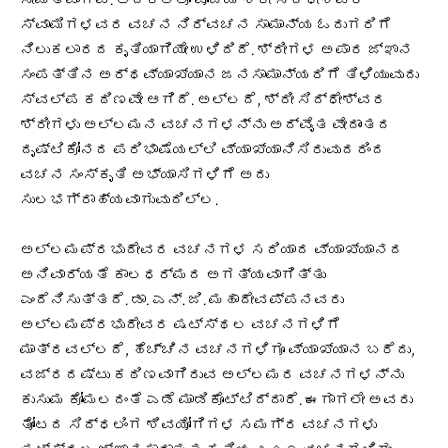
ಸೀಮಿತವಾಗಿವೆ. ಅದರಲ್ಲೂ ಪೂಜ್ಯ ಶ್ರೀ ಸಿದ್ಧೇಶ್ವರ
ಸ್ವಾಮಿಗಳವರ ವಚನ ನಿರ್ವಚನ ಸಾಮಾನ್ಯ ಓದುಗರಿಗೆ
ನಿಲುಕಲಾರದ ಕೃತಿಯಾಗಿಯೇ ಉಳಿದಿದೆ. ಶ್ರೀಗಳ ಅಪಾರ ಜ್ಞಾನ
ಸಂಪತ್ತಿನ ಅರ್ಥವ್ಯಾಖ್ಯಾನ ಜನಸಾಮಾನ್ಯರಿಗೆ ತಿಳಿಯುವುದು
ಸ್ವಲ್ಪ ಕಠಿಣವೇ ಆಗಿದೆ. ಅಲ್ಲದೆ, ಶ್ರೀ ಸಿದ್ಧೇಶ್ವರ
ಶ್ರೀಗಳು ಅಲ್ಲಮನ ವಚನಗಳನ್ನು ಅದ್ವೈತ ವೇದಾಂತದ
ದೃಷ್ಟಿಕೋನದ ಪರಿಭಾಷೆಯಲ್ಲಿ ವ್ಯಾಖ್ಯಾನಿಸಿರುವುದರಿಂದ
ವಚನ ಸಂಸ್ಕೃತಿ ಅಭ್ಯಾಸಿಗಳಿಗೆ ಅದು
ಸುಲಭಗ್ರಾಹ್ಯವಾಗುವುದಿಲ್ಲ.
ಅಲ್ಲಮಪ್ರಭುದೇವರ ವಚನಗಳ ಸರಿಯಾದ ವ್ಯಾಖ್ಯಾನದ
ಅನಿವಾರ್ಯತೆ ಕಾಲಧರ್ಮದ ಅಗತ್ಯವಾಗಿತ್ತು
ಎಂದೆನಿಸುತ್ತದೆ. ಡಾ. ಎನ್. ಜಿ. ಮಹಾದೇವಪ್ಪನವರು
ಅಲ್ಲಮಪ್ರಭುದೇವರ ಷಟ್ಸ್ಥಲ ವಚನಗಳಿಗೆ
ಮಾತ್ರವಲ್ಲದೆ, ಹೆಚ್ಚಿನ ವಚನಗಳಿಗೂ ವ್ಯಾಖ್ಯಾನ ಬರೆದು,
ವಜ್ರದಷ್ಟು ಕಠಿಣವಾಗಿರುವ ಅಲ್ಲಮರ ವಚನಗಳನ್ನು
ಕುಸುಮ ಕೋಮಲದಂತೆ ಎಡೆ ಮಾಡಿಕೊಟ್ಟಿದ್ದಾರೆ. ಈಗಾಗಲೇ ಅವರು
ತೋಂಟದ ಸಿದ್ಧಲಿಂಗ ಶಿವಯೋಗಿಗಳ ಸಮಗ್ರ ವಚನಗಳು