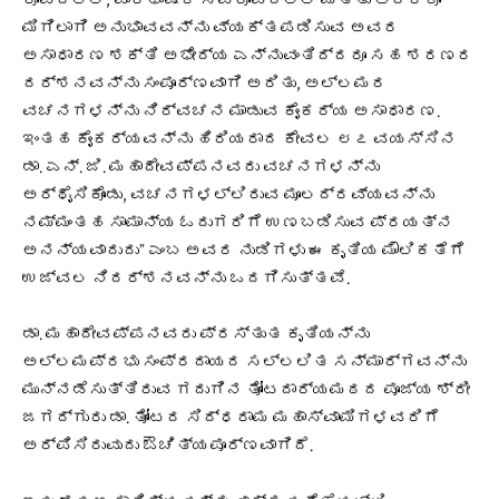
ರೂಪದಲ್ಲಿ, ಪಾರಿಭಾಷಿಕ ಸ್ವರೂಪದಲ್ಲಿ ಮತ್ತು ಅದಕ್ಕೂ
ಮಿಗಿಲಾಗಿ ಅನುಭಾವವನ್ನು ವ್ಯಕ್ತಪಡಿಸುವ ಅವರ
ಅಸಾಧಾರಣ ಶಕ್ತಿ ಅಭೇದ್ಯ ಎನ್ನುವಂತಿದ್ದರೂ ಸಹ ಶರಣರ
ದರ್ಶನವನ್ನು ಸಂಪೂರ್ಣವಾಗಿ ಅರಿತು, ಅಲ್ಲಮರ
ವಚನಗಳನ್ನು ನಿರ್ವಚನ ಮಾಡುವ ಕೈಂಕರ್ಯ ಅಸಾಧಾರಣ.
ಇಂತಹ ಕೈಂಕರ್ಯವನ್ನು ಹಿರಿಯರಾದ ಕೇವಲ ೮೭ ವಯಸ್ಸಿನ
ಡಾ. ಎನ್. ಜಿ. ಮಹಾದೇವಪ್ಪನವರು ವಚನಗಳನ್ನು
ಅರ್ಥೈಸಿಕೊಂಡು, ವಚನಗಳಲ್ಲಿರುವ ಮೂಲದ್ರವ್ಯವನ್ನು
ನಮ್ಮಂತಹ ಸಾಮಾನ್ಯ ಓದುಗರಿಗೆ ಉಣಬಡಿಸುವ ಪ್ರಯತ್ನ
ಅನನ್ಯವಾದುದು” ಎಂಬ ಅವರ ನುಡಿಗಳು ಈ ಕೃತಿಯ ಮೌಲಿಕತೆಗೆ
ಉಜ್ವಲ ನಿದರ್ಶನವನ್ನು ಒದಗಿಸುತ್ತವೆ.
ಡಾ. ಮಹಾದೇವಪ್ಪನವರು ಪ್ರಸ್ತುತ ಕೃತಿಯನ್ನು
ಅಲ್ಲಮಪ್ರಭು ಸಂಪ್ರದಾಯದ ಸಲ್ಲಲಿತ ಸನ್ಮಾರ್ಗವನ್ನು
ಮುನ್ನಡೆಸುತ್ತಿರುವ ಗದುಗಿನ ತೋಂಟದಾರ್ಯಮಠದ ಪೂಜ್ಯ ಶ್ರೀ
ಜಗದ್ಗುರು ಡಾ. ತೋಂಟದ ಸಿದ್ಧರಾಮ ಮಹಾಸ್ವಾಮಿಗಳವರಿಗೆ
ಅರ್ಪಿಸಿರುವುದು ಔಚಿತ್ಯಪೂರ್ಣವಾಗಿದೆ.