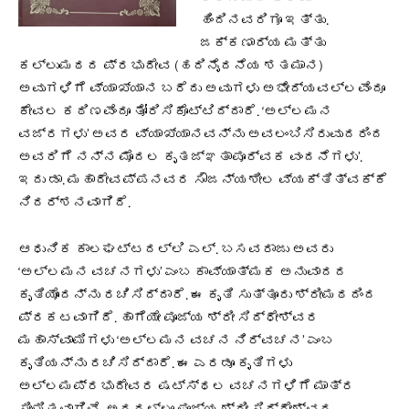
ಹಿಂದಿನವರಿಗೂ ಇತ್ತು.
ಜಕ್ಕಣಾರ್ಯ ಮತ್ತು
ಕಲ್ಲುಮಠದ ಪ್ರಭುದೇವ (ಹದಿನೈದನೆಯ ಶತಮಾನ)
ಅವುಗಳಿಗೆ ವ್ಯಾಖ್ಯಾನ ಬರೆದು ಅವುಗಳು ಅಭೇದ್ಯವಲ್ಲವೆಂದೂ
ಕೇವಲ ಕಠಿಣವೆಂದೂ ತೋರಿಸಿಕೊಟ್ಟಿದ್ದಾರೆ. ‘ಅಲ್ಲಮನ
ವಜ್ರಗಳು’ ಅವರ ವ್ಯಾಖ್ಯಾನವನ್ನು ಅವಲಂಬಿಸಿರುವುದರಿಂದ
ಅವರಿಗೆ ನನ್ನ ಮೊದಲ ಕೃತಜ್ಞತಾಪೂರ್ವಕ ವಂದನೆಗಳು’.
ಇದು ಡಾ. ಮಹಾದೇವಪ್ಪನವರ ಸೌಜನ್ಯಶೀಲ ವ್ಯಕ್ತಿತ್ವಕ್ಕೆ
ನಿದರ್ಶನವಾಗಿದೆ.
ಆಧುನಿಕ ಕಾಲಘಟ್ಟದಲ್ಲಿ ಎಲ್. ಬಸವರಾಜು ಅವರು
‘ಅಲ್ಲಮನ ವಚನಗಳು’ ಎಂಬ ಕಾವ್ಯಾತ್ಮಕ ಅನುವಾದದ
ಕೃತಿಯೊಂದನ್ನು ರಚಿಸಿದ್ದಾರೆ. ಈ ಕೃತಿ ಸುತ್ತೂರು ಶ್ರೀಮಠದಿಂದ
ಪ್ರಕಟವಾಗಿದೆ. ಹಾಗೆಯೇ ಪೂಜ್ಯ ಶ್ರೀ ಸಿದ್ಧೇಶ್ವರ
ಮಹಾಸ್ವಾಮಿಗಳು ‘ಅಲ್ಲಮನ ವಚನ ನಿರ್ವಚನ’ ಎಂಬ
ಕೃತಿಯನ್ನು ರಚಿಸಿದ್ದಾರೆ. ಈ ಎರಡೂ ಕೃತಿಗಳು
ಅಲ್ಲಮಪ್ರಭುದೇವರ ಷಟ್ಸ್ಥಲ ವಚನಗಳಿಗೆ ಮಾತ್ರ