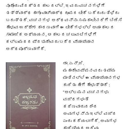
ನೂರೊಂದು ವಿರಕ್ತರ ಕಾಲದಲ್ಲಿ. ಇವರು ವಚನಗಳಿಗೆ
ತತ್ತ್ವಾರ್ಥ ಹಾಗೂ ವಾಚ್ಯಾರ್ಥ ರೂಪದ ಟೀಕೆ ಬರೆದುದು ತಿಳಿದು
ಬರುತ್ತದೆ. ವಚನಗಳ ಅರ್ಥವನ್ನು ಸಮಕಾಲೀನರಿಗೆ ಬಿಡಿಸಿ
ಹೇಳುವ ಉದ್ಧೇಶ ಕಾರಣವಾಗಿ ಈ ಟೀಕೆಗಳಲ್ಲಿ ಆಯಾ ಕಾಲದ
ಸಾಮಾಜಿಕ ಅಧ್ಯಯನ, ಆ ಕಾಲದ ಚಟುವಟಿಗಳಿಗೆ
ಕಲ್ಲುಮಠದ ಪ್ರಭುದೇವರು ಬರೆದ ವ್ಯಾಖ್ಯಾನ
ಅರ್ಥಪೂರ್ಣವಾಗಿದೆ.
ಡಾ. ಎನ್.ಜಿ.
ಮಹಾದೇವಪ್ಪನವರು ತಮ್ಮ
ಮಾತಿನಲ್ಲಿ ಈ ವ್ಯಾಖ್ಯಾನಗಳ
ಕುರಿತು ಹೀಗೆ ಹೇಳುತ್ತಾರೆ :
“ಅಲ್ಲಮನ ವಚನಗಳು
ವಜ್ರಗಳಂತೆ
ಕಠಿಣವಾದುದರಿಂದ
ಅವುಗಳನ್ನು ಇಲ್ಲಿ ವಜ್ರ
ಎಂದು ಕರೆಯಲಾಗಿದೆ. ಅವುಗಳ
ಕಾಠಿಣ್ಯದ ಅರಿವು