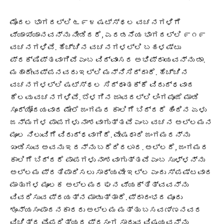
ಮೊದಲ ಭಾಗದಲ್ಲಿ ೬೯೪ ಷಟ್ಸ್ಥಲ ವಚನಗಳಿಗೆ
ವ್ಯಾಖ್ಯಾನವನ್ನು ನೀಡಿದರೆ, ಎರಡನೆಯ ಭಾಗದಲ್ಲಿ ೯೧೯
ವಚನಗಳಿವೆ. ಹೆಚ್ಚಿನ ವಚನಗಳಲ್ಲಿ ಬಹಳಷ್ಟು
ಪ್ರಕ್ಷಿಪ್ತವಾಗಿವೆ ಎಂಬ ವಿದ್ವಾಂಸರ ಅಭಿಪ್ರಾಯವನ್ನು ಡಾ.
ಮಹಾದೇವಪ್ಪನವರು ಇಲ್ಲಿ ಮನ್ನಿಸಿದ್ದಾರೆ. ಹೆಚ್ಚಿನ
ವಚನಗಳಲ್ಲಿ ಷಟ್ಸ್ಥಲ ಸಿದ್ಧಾಂತಕ್ಕೆ ವಿರುದ್ಧವಾದ
ಕೆಲವು ವಚನಗಳಿವೆ. ಬೆಳಗಿನ ಜಾವದಲ್ಲಿ ಲಿಂಗಪೂಜೆ ಮಾಡಿ
ಸೂರ್ಯೋದಯವಾದ ಮೇಲೆ ಜಂಗಮರ ಕಾಲಿಗೆ ಬಿದ್ದರೆ ಹಿಂದಿನ ಏಳು
ಜನ್ಮಗಳ ಪಾಪಗಳು ನಾಶವಾಗುತ್ತವೆ ಎಂಬ ವಚನ ಅಲ್ಲಮನ
ಮೂಲ ನಿಲುವಿಗೆ ವಿರುದ್ಧವಾಗಿದೆ. ವೇಷಧಾರಿ ಜಂಗಮರನ್ನು
ಖಂಡಿಸುವ ಅವನು ಇದನ್ನು ಬರೆದಿರಲಾರ. ಅಲ್ಲದೆ, ಜಂಗಮರ
ಕಾಲಿಗೆ ಬಿದ್ದರೆ ಪಾಪಗಳು ನಾಶವಾಗುತ್ತವೆ ಎಂಬ ಸುಳ್ಳನ್ನು
ಅಲ್ಲಮ ಪ್ರತಿಪಾದಿಸಲು ಸಾಧ್ಯವೇ ಇಲ್ಲ ಎಂದು ಸ್ಪಷ್ಟವಾದ
ಮಾತುಗಳ ಮೂಲಕ ಅಲ್ಲಮರ ಘನ ವ್ಯಕ್ತಿತ್ವವನ್ನು
ವಿವರಿಸುವ ಪ್ರಯತ್ನ ಮಾಡುತ್ತಾರೆ. ಪ್ರಾರಂಭದ ಮೂರು
ಶೂನ್ಯಸಂಪಾದನಕಾರರು ಅಲ್ಲಮ ಮತ್ತು ಬಸವಣ್ಣನವರ
ವಿಚಿತ್ರ ವೈಪರಿತ್ಯದ ಪ್ರಸಂಗ ಸಾರುವ ವಿಷಯವನ್ನು