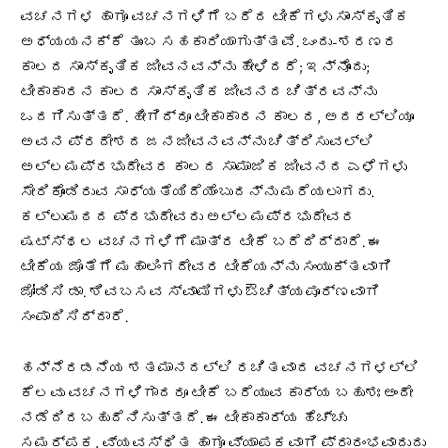
ವಚನಗಳ ಹಾಗೂ ವಚನಗಳಿಗೆ ಬರೆದ ಟೀಕೆಗಳು ಸಾಂಸ್ಕೃತಿಕ
ಅಧ್ಯಯನಕ್ಕೆ ತುಂಬ ಸಹಕಾರಿಯಾಗುತ್ತವೆ. ಒಂದು-ಶರಣರ
ಕಾಲದ ಸಾಂಸ್ಕೃತಿಕ ಜೀವನವನ್ನು ಹೇಳಿದರೆ; ಇನ್ನೊಂದು;
ಟೀಕಾಕಾರನ ಕಾಲದ ಸಾಂಸ್ಕೃತಿಕ ಜೀವನದ ಚಿತ್ರವನ್ನು
ಒದಗಿಸುತ್ತದೆ. ಹೀಗಿದ್ದೂ ಟೀಕಾಕಾರನ ಕಾಲದ, ಅದರಲ್ಲಿಯೂ
ಅವನ ಪ್ರದೇಶದ ಜನಜೀವನವನ್ನು ಚಿತ್ರಿಸುವಲ್ಲಿ
ಅಲ್ಲಮಪ್ರಭುದೇವರ ಕಾಲದ ಸಾಮಾಜಿಕ ಜೀವನದ ಎಳೆಗಳು
ಸೇರಿಕೊಂಡಿರುವ ಸಾಧ್ಯತೆಯಿದೆಯೆಂಬುದನ್ನು ಮರೆಯಲಾಗದು.
ಕಲ್ಲುಮಠದ ಪ್ರಭುದೇವರು ಅಲ್ಲಮಪ್ರಭುದೇವರ
ಷಟ್ಸ್ಥಲ ವಚನಗಳಿಗೆ ಮಾತ್ರ ಟೀಕೆ ಬರೆದಿದ್ದಾರೆ. ಈ
ಟೀಕೆಯ ಜೊತೆಗೆ ಮಹಾಲಿಂಗದೇವರ ಟೀಕೆಯನ್ನು ಸಂಯುಕ್ತವಾಗಿ
ಜೋಡಿಸಿ ಡಾ. ಶಿವಬಸವ ಸ್ವಾಮಿಗಳು ಔಚಿತ್ಯಪೂರ್ಣವಾಗಿ
ಸಂಪಾದಿಸಿದ್ದಾರೆ.
ಹನ್ನೆರಡನೆಯ ಶತಮಾನದಲ್ಲಿ ರಚಿತವಾದ ವಚನಗಳಲ್ಲಿ
ಕೆಲವು ವಚನಗಳಿಗಾದರೂ ಟೀಕೆ ಬರೆಯುವ ಕಾರ್ಯ ಬಹುಶಃ ಅಂದೇ
ನಡೆದಿರಬಹುದೆನಿಸುತ್ತದೆ. ಈ ಟೀಕಾಕಾರ್ಯ ಹೆಚ್ಚು
ಸಮರ್ಪಕ, ವ್ಯವಸ್ಥಿತ ಹಾಗೂ ವ್ಯಾಪಕವಾಗಿ ಪ್ರಾರಂಭವಾದುದು