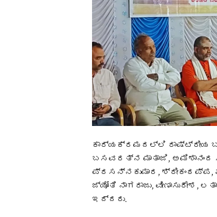
ಕಾರ್ಯಕ್ರಮದಲ್ಲಿ ರಾಷ್ಟ್ರೀಯ 
ಬಸವರತ್ನ ಮಾತಾಜಿ, ಅಮಿಶಾನಂದ ಸ್ವ
ಪ್ರಸನ್ನಕುಮಾರ, ಶ್ರೀಕಂಠಪ್ಪ, ಎಂ
ಜ್ಯೋತಿ ನಾಗರಾಜು, ವೀಣಾಸುರೇಶ, 
ಇದ್ದರು.