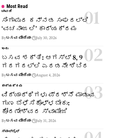
Most Read
ಚಾವಡಿ
ಸಿಂಗಾಪುರ ಕನ್ನಡ ಸಂಘದಲ್ಲಿ
‘ವಚನಾಂಜಲಿ’ ಕಾರ್ಯಕ್ರಮ
By
ಬಸವ ಮೀಡಿಯಾ
July 30, 2026
ಇಂದು
ಬಸವ ಶಕ್ತಿ: ಆಗಸ್ಟ್ 8, 9
ಗದಗದಲ್ಲಿ ಎರಡನೇ ಶಿಬಿರ
By
ಬಸವ ಮೀಡಿಯಾ
August 4, 2026
ಕಾರ್ಯಕ್ರಮ
ವಿದ್ಯಾರ್ಥಿಗಳು ಪ್ರಶ್ನೆ ಮಾಡುವ
ಗುಣ ಬೆಳೆಸಿಕೊಳ್ಳಬೇಕು:
ಕೋರಣೇಶ್ವರ ಸ್ವಾಮೀಜಿ
By
ಬಸವ ಮೀಡಿಯಾ
July 31, 2026
ಸ್ಪಾಟ್‌ಲೈಟ್