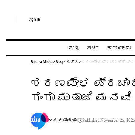
Sign In
ಸುದ್ದಿ
ಚರ್ಚೆ
ಕಾರ್ಯಕ್ರಮ
Basava Media
>
Blog
>
ಸುದ್ದಿ
>
ಶರಣಮೇಳ ಪ್ರಚಾರಕ್ಕೆ ಚಾಲನೆ,
ಶರಣಮೇಳ ಪ್ರಚಾರಕ
ಗಂಗಾ ಮಾತಾಜಿ ಮನವಿ
ಬಸವ ಮೀಡಿಯಾ
Published November 25, 202