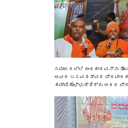
ಸಮಾಜದಲ್ಲಿ ಅಂಧಕಾರವನ್ನು ತೊಲಗಿ
ಅವರ ಬಸವತತ್ವದ ಪ್ರಚಾರಕಾ
ಹಮ್ಮಿಕೊಳ್ಳುತ್ತಿದ್ದು ಅದರ ಪ್ರ