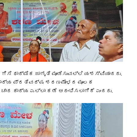
ಸಿ ಧಾರ್ಮಿಕ ಜಾಗೃತಿ ಮೂಡಿಸುವಲ್ಲಿ ಯಶಸ್ವಿಯಾದರು.
ರ್ಯ ಪ್ರತಿವರ್ಷ ಶರಣಮೇಳದ ಮೂಲಕ
ಚಾರ ಕಾರ್ಯ ಎಲ್ಲಾ ಕಡೆ ಆರಂಭಿಸಲಾಗಿದೆ ಎಂದರು.