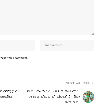
e next time I comment.
NEXT ARTICLE
್ ಸಮ್ಮೇಳನ
ರಾಜ್ಯಮಟ್ಟದ ವಚನ ಕಂಠಪಾಠ
್ಯಂಪೇಟೆ
ಸ್ಪರ್ಧೆಯಲ್ಲಿ ಬೇಲೂರಿನ ನೀಲಾ
ಪ್ರಥಮ