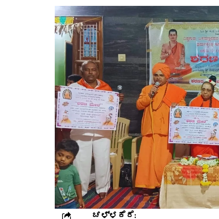
ಚಳ್ಳಕೆರೆ: