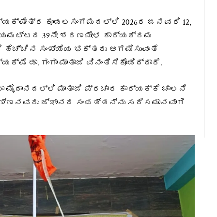
ಕ್ಷೇತ್ರ ಕೂಡಲಸಂಗಮದಲ್ಲಿ 2026ರ ಜನವರಿ 12,
ರಾಜ್ಯಮಟ್ಟದ 39ನೇ ಶರಣಮೇಳ ಕಾರ್ಯಕ್ರಮ
ಿ ಹೆಚ್ಚಿನ ಸಂಖ್ಯೆಯ ಭಕ್ತರು ಆಗಮಿಸುವಂತೆ
 ಡಾ. ಗಂಗಾ ಮಾತಾಜಿ ವಿನಂತಿಸಿಕೊಂಡಿದ್ದಾರೆ.
 ಮೈದಾನದಲ್ಲಿ ಮಾತಾಜಿ ಪ್ರಚಾರ ಕಾರ್ಯಕ್ಕೆ ಚಾಲನೆ
ವಣ್ಣನವರು ಜ್ಞಾನದ ಸಂಪತ್ತನ್ನು ಸರಿಸಮಾನವಾಗಿ