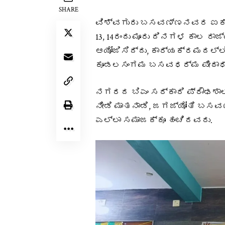
SHARE
ವಿಶ್ವಗುರು ಬಸವಣ್ಣನವರ ಐಕ್ಯ
13, 14ರಂದು ಮೂರು ದಿನಗಳ ಕಾಲ 
ಆಯೋಜಿಸಿದ್ದು, ಕಾರ್ಯಕ್ರಮದಲ್ಲ
ಕೂಡಲಸಂಗಮ ಬಸವಧರ್ಮ ಪೀಠಾಧ್ಯಕ್ಷೆ
ನಗರದ ಬಿಎಂ ಸರ್ಕಾರಿ ಪ್ರೌಢಶಾಲಾ
ನೀಡಿ ಮಾತನಾಡಿ, ಜಗಜ್ಯೋತಿ ಬಸ
ಎಲ್ಲಾ ಸಮಾಜಕ್ಕೂ ಹಂಚಿದವರು.