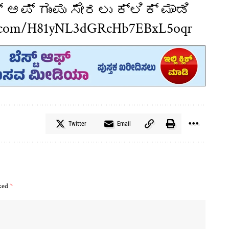
ಆಪ್ ಗುಂಪು ಸೇರಲು ಕ್ಲಿಕ್ ಮಾಡಿ
pp.com/H81yNL3dGRcHb7EBxL5oqr
Twitter
Email
rked
*