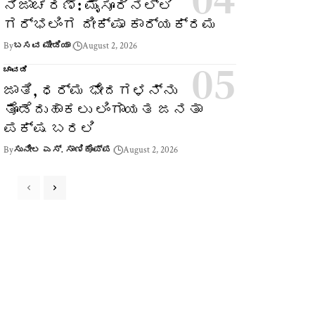
ನಿಜಾಚರಣೆ: ಮೈಸೂರಿನಲ್ಲಿ
ಗರ್ಭಲಿಂಗ ದೀಕ್ಷಾ ಕಾರ್ಯಕ್ರಮ
By
ಬಸವ ಮೀಡಿಯಾ
August 2, 2026
ಚಾವಡಿ
ಜಾತಿ, ಧರ್ಮ ಭೇದಗಳನ್ನು
ತೊಡೆದುಹಾಕಲು ಲಿಂಗಾಯತ ಜನತಾ
ಪಕ್ಷ ಬರಲಿ
By
ಸುನೀಲ ಎಸ್. ಸಾಣಿಕೊಪ್ಪ
August 2, 2026