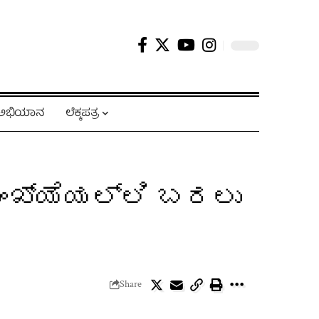
ಿ ಅಭಿಯಾನ
ಲೆಕ್ಕಪತ್ರ
ಂಖ್ಯೆಯಲ್ಲಿ ಬರಲು
Share