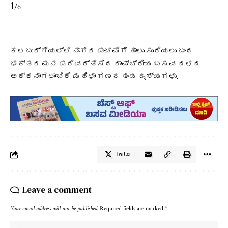
1
/6
ಕಲಬುರ್ಗಿಯಲ್ಲಿ ನಾಗರ ಪಂಚಮಿಗೆ ಹಾಲು ಸುರಿಯಲು ಬಂದ
ಭಕ್ತರ ಮನ ಪರಿವರ್ತಿಸಿದ ರಾಷ್ಟ್ರೀಯ ಬಸವ ದಳದ
ಅಕ್ಕನಾಗಲಾಂಬಿಕೆ ಮಹಿಳಾ ಗಣದ ತಂಡ ದೃಶ್ಯಗಳು.
Twitter
Leave a comment
Your email address will not be published.
Required fields are marked
*