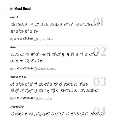
Most Read
ಚಾವಡಿ
ಸಿಂಗಾಪುರ ಕನ್ನಡ ಸಂಘದಲ್ಲಿ ‘ವಚನಾಂಜಲಿ’
ಕಾರ್ಯಕ್ರಮ
By
ಬಸವ ಮೀಡಿಯಾ
July 30, 2026
ಇಂದು
ಬಸವ ಶಕ್ತಿ: ಆಗಸ್ಟ್ 8, 9 ಗದಗದಲ್ಲಿ
ಎರಡನೇ ಶಿಬಿರ
By
ಬಸವ ಮೀಡಿಯಾ
August 4, 2026
ಕಾರ್ಯಕ್ರಮ
ವಿದ್ಯಾರ್ಥಿಗಳು ಪ್ರಶ್ನೆ ಮಾಡುವ ಗುಣ
ಬೆಳೆಸಿಕೊಳ್ಳಬೇಕು: ಕೋರಣೇಶ್ವರ ಸ್ವಾಮೀಜಿ
By
ಬಸವ ಮೀಡಿಯಾ
July 31, 2026
ಸ್ಪಾಟ್‌ಲೈಟ್
ನಿಜಾಚರಣೆ: ಮೈಸೂರಿನಲ್ಲಿ ಗರ್ಭಲಿಂಗ ದೀಕ್ಷಾ