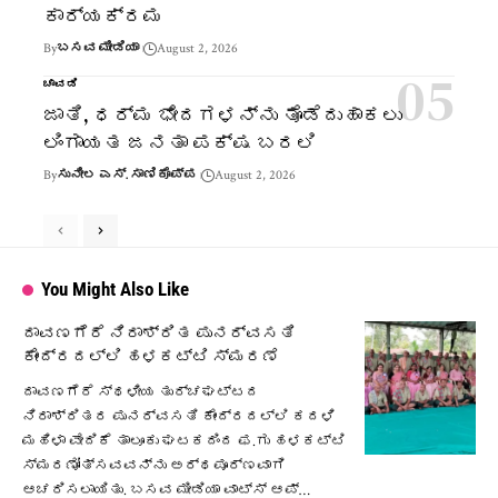
ಕಾರ್ಯಕ್ರಮ
By
ಬಸವ ಮೀಡಿಯಾ
August 2, 2026
ಚಾವಡಿ
ಜಾತಿ, ಧರ್ಮ ಭೇದಗಳನ್ನು ತೊಡೆದುಹಾಕಲು
ಲಿಂಗಾಯತ ಜನತಾ ಪಕ್ಷ ಬರಲಿ
By
ಸುನೀಲ ಎಸ್. ಸಾಣಿಕೊಪ್ಪ
August 2, 2026
You Might Also Like
ದಾವಣಗೆರೆ ನಿರಾಶ್ರಿತ ಪುನರ್ವಸತಿ
ಕೇಂದ್ರದಲ್ಲಿ ಹಳಕಟ್ಟಿ ಸ್ಮರಣೆ
ದಾವಣಗೆರೆ ಸ್ಥಳೀಯ ತುರ್ಚಘಟ್ಟದ
ನಿರಾಶ್ರಿತರ ಪುನರ್ವಸತಿ ಕೇಂದ್ರದಲ್ಲಿ ಕದಳಿ
ಮಹಿಳಾ ವೇದಿಕೆ ತಾಲೂಕು ಘಟಕದಿಂದ ಫ.ಗು ಹಳಕಟ್ಟಿ
ಸ್ಮರಣೋತ್ಸವವನ್ನು ಅರ್ಥಪೂರ್ಣವಾಗಿ
ಆಚರಿಸಲಾಯಿತು. ಬಸವ ಮೀಡಿಯಾ ವಾಟ್ಸ್ ಆಪ್…