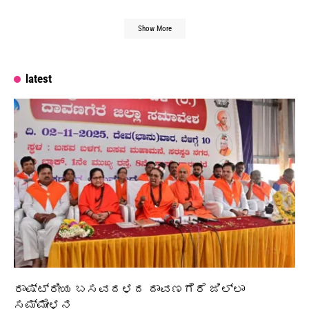
Show More
latest
ರಾಷ್ಟ್ರೀಯ ಬಸವದಳದ ದಾವಣಗೆರೆ ಜಿಲ್ಲಾ
ಸಮ್ಮೇಳನ