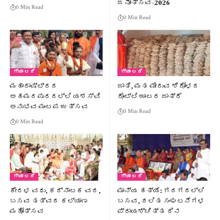
ಜನೋತ್ಸವ-2026
0 Min Read
0 Min Read
ಗ್ಯಾ ಲರಿ
ಗ್ಯಾ ಲರಿ
ಮಹಾರಾಷ್ಟ್ರದ
ಜಾತಿ, ಮತ ಮೀರುವ ಶಿರೋಳದ
ಅಹಮದಪುರದಲ್ಲಿ ಯಶಸ್ವಿ
ರೊಟ್ಟಿ ಊಟದ ಜಾತ್ರೆ
ಅನುಭವ ಮಂಟಪ ಉತ್ಸವ
0 Min Read
0 Min Read
ಗ್ಯಾ ಲರಿ
ಗ್ಯಾ ಲರಿ
ಕೇರಳ ವಧು, ಕರ್ನಾಟಕ ವರ,
ಮಾನ್ಯ ಹತ್ಯೆ: ಗದಗದಲ್ಲಿ
ಬಸವ ತತ್ವದ ಕಲ್ಯಾಣ
ಬಸವ, ದಲಿತ ಸಂಘಟನೆಗಳ
ಮಹೋತ್ಸವ
ಪ್ರಾಯಶ್ಚಿತ್ತ ದಿನ