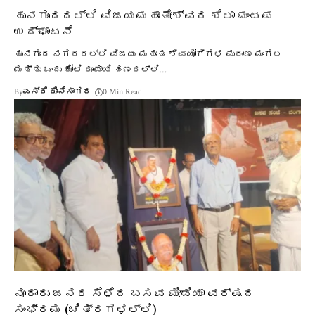
ಹುನಗುಂದದಲ್ಲಿ ವಿಜಯಮಹಾಂತೇಶ್ವರ ಶಿಲಾ ಮಂಟಪ
ಉದ್ಘಾಟನೆ
ಹುನಗುಂದ ನಗರದಲ್ಲಿ ವಿಜಯ ಮಹಾಂತ ಶಿವಯೋಗಿಗಳ ಪುರಾಣ ಮಂಗಲ
ಮತ್ತು ಒಂದು ಕೋಟಿ ರೂಪಾಯಿ ಹಣದಲ್ಲಿ…
By
ಎಸ್ಕೆ ಕೊನೆಸಾಗರ
0 Min Read
ನೂರಾರು ಜನರ ಸೆಳೆದ ಬಸವ ಮೀಡಿಯಾ ವರ್ಷದ
ಸಂಭ್ರಮ (ಚಿತ್ರಗಳಲ್ಲಿ)