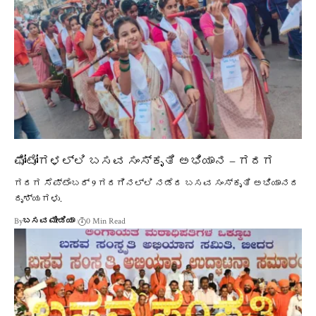
ಫೋಟೋಗಳಲ್ಲಿ ಬಸವ ಸಂಸ್ಕೃತಿ ಅಭಿಯಾನ – ಗದಗ
ಗದಗ ಸೆಪ್ಟೆಂಬರ್ 9 ಗದಗಿನಲ್ಲಿ ನಡೆದ ಬಸವ ಸಂಸ್ಕೃತಿ ಅಭಿಯಾನದ
ದೃಶ್ಯಗಳು.
By
ಬಸವ ಮೀಡಿಯಾ
0 Min Read