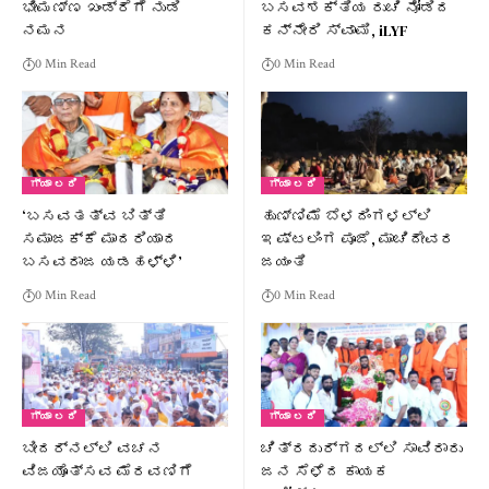
ಭೀಮಣ್ಣ ಖಂಡ್ರೆಗೆ ನುಡಿ
ಬಸವಶಕ್ತಿಯ ರುಚಿ ನೋಡಿದ
ನಮನ
ಕನ್ನೇರಿ ಸ್ವಾಮಿ, iLYF
0 Min Read
0 Min Read
ಗ್ಯಾ ಲರಿ
ಗ್ಯಾ ಲರಿ
‘ಬಸವತತ್ವ ಬಿತ್ತಿ
ಹುಣ್ಣಿಮೆ ಬೆಳದಿಂಗಳಲ್ಲಿ
ಸಮಾಜಕ್ಕೆ ಮಾದರಿಯಾದ
ಇಷ್ಟಲಿಂಗ ಪೂಜೆ, ಮಾಚಿದೇವರ
ಬಸವರಾಜ ಯಡಹಳ್ಳಿ’
ಜಯಂತಿ
0 Min Read
0 Min Read
ಗ್ಯಾ ಲರಿ
ಗ್ಯಾ ಲರಿ
ಬೀದರ್‌ನಲ್ಲಿ ವಚನ
ಚಿತ್ರದುರ್ಗದಲ್ಲಿ ಸಾವಿರಾರು
ವಿಜಯೊತ್ಸವ ಮೆರವಣಿಗೆ
ಜನ ಸೆಳೆದ ಕಾಯಕ