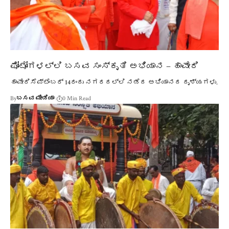
ಫೋಟೋಗಳಲ್ಲಿ ಬಸವ ಸಂಸ್ಕೃತಿ ಅಭಿಯಾನ – ಹಾವೇರಿ
ಹಾವೇರಿಸೆಪ್ಟೆಂಬರ್ 14ರಂದು ನಗರದಲ್ಲಿ ನಡೆದ ಅಭಿಯಾನದ ದೃಶ್ಯಗಳು.
By
ಬಸವ ಮೀಡಿಯಾ
0 Min Read