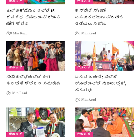
ಗ್ಯಾ ಲರಿ
ಗ್ಯಾ ಲರಿ
ರುದ್ರಾಕ್ಷಿಮಠದಲ್ಲಿ 15
ಕನ್ನೇರಿ ಸ್ವಾಮಿ
ದಿನಗಳ ಹಿಮಾಲಯನ್ ಧ್ಯಾನ
ಬಸವಕಲ್ಯಾಣ ಪ್ರವೇಶ
ಯೋಗ ಶಿಬಿರ
ತಡೆಯಲು ಸಜ್ಜು
0 Min Read
0 Min Read
ಗ್ಯಾ ಲರಿ
ಗ್ಯಾ ಲರಿ
ಸಾಣೇಹಳ್ಳಿಯಲ್ಲಿ ರಂಗ
ಬಸವ ಜಯಂತಿ: ಭಾಲ್ಕಿ
ತರಬೇತಿ ಶಿಬಿರದ ಸಮಾರೋಪ
ರ‍್ಯಾಲಿಯಲ್ಲಿ ನೂರಾರು ಬೈಕ್,
ಕಾರುಗಳು
1 Min Read
0 Min Read
ಗ್ಯಾ ಲರಿ
ಗ್ಯಾ ಲರಿ