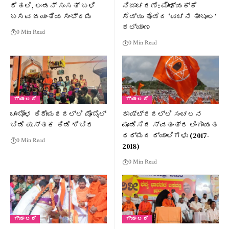
ದೆಹಲಿ, ಲಂಡನ್ ಸಂಸತ್ ಬಳಿ
ನಿಜಾಚರಣೆ: ಮೌಢ್ಯಕ್ಕೆ
ಬಸವ ಜಯಂತಿಯ ಸಂಭ್ರಮ
ಸೆಡ್ಡು ಹೊಡೆದ ‘ವಚನ ತಾಂಬೂಲ’
ಕಲ್ಯಾಣ
0 Min Read
0 Min Read
ಗ್ಯಾ ಲರಿ
ಗ್ಯಾ ಲರಿ
ಚಾಂಬೋಳ ಹಿರೇಮಠದಲ್ಲಿ ಮೊಬೈಲ್
ರಾಷ್ಟ್ರದಲ್ಲಿ ಸಂಚಲನ
ಬಿಡಿ ಪುಸ್ತಕ ಹಿಡಿ ಶಿಬಿರ
ಮೂಡಿಸಿದ ಸ್ವತಂತ್ರ ಲಿಂಗಾಯತ
ಧರ್ಮದ ರ‍್ಯಾಲಿಗಳು (2017-
0 Min Read
2018)
0 Min Read
ಗ್ಯಾ ಲರಿ
ಗ್ಯಾ ಲರಿ