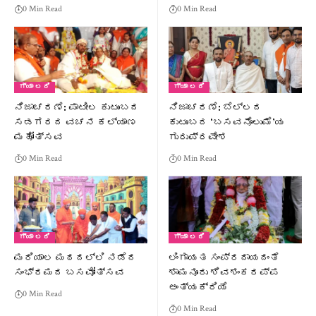
0 Min Read
0 Min Read
ಗ್ಯಾ ಲರಿ
ಗ್ಯಾ ಲರಿ
ನಿಜಾಚರಣೆ: ಪಾಟೀಲ ಕುಟುಂಬದ
ನಿಜಾಚರಣೆ: ಬೆಲ್ಲದ
ಸಡಗರದ ವಚನ ಕಲ್ಯಾಣ
ಕುಟುಂಬದ ‘ಬಸವನೊಲುಮೆ’ಯ
ಮಹೋತ್ಸವ
ಗುರುಪ್ರವೇಶ
0 Min Read
0 Min Read
ಗ್ಯಾ ಲರಿ
ಗ್ಯಾ ಲರಿ
ಮರಿಯಾಲ ಮಠದಲ್ಲಿ ನಡೆದ
ಲಿಂಗಾಯತ ಸಂಪ್ರದಾಯದಂತೆ
ಸಂಭ್ರಮದ ಬಸವೋತ್ಸವ
ಶಾಮನೂರು ಶಿವಶಂಕರಪ್ಪ
ಅಂತ್ಯಕ್ರಿಯೆ
0 Min Read
0 Min Read