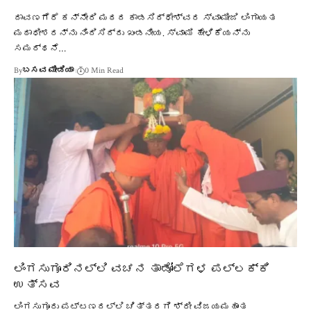
ದಾವಣಗೆರೆ ಕನ್ನೇರಿ ಮಠದ ಕಾಡಸಿದ್ಧೇಶ್ವರ ಸ್ವಾಮೀಜಿ ಲಿಂಗಾಯತ
ಮಠಾಧೀಶರನ್ನು ನಿಂದಿಸಿದ್ದು ಖಂಡನೀಯ. ಸ್ವಾಮಿ ಹೇಳಿಕೆಯನ್ನು
ಸಮರ್ಥನೆ…
By
ಬಸವ ಮೀಡಿಯಾ
0 Min Read
ಲಿಂಗಸುಗೂರಿನಲ್ಲಿ ವಚನ ತಾಡೋಲೆಗಳ ಪಲ್ಲಕ್ಕಿ
ಉತ್ಸವ
ಲಿಂಗಸುಗೂರು ಪಟ್ಟಣದಲ್ಲಿ ಚಿತ್ತರಗಿ ಶ್ರೀ ವಿಜಯಮಹಾಂತ