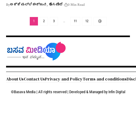
By
ಅಕ್ಕಿ ಮಲ್ಲಿಕಾರ್ಜುನ, ಹೊಸಪೇಟೆ
0 Min Read
1
2
3
…
11
12
About Us
Contact Us
Privacy and Policy
Terms and conditions
Disc
©Basava Media | All rights reserved | Developed & Managed by
Infin Digital