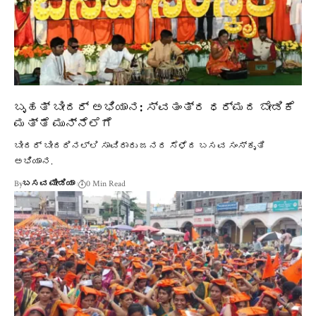
ಬೃಹತ್ ಬೀದರ್ ಅಭಿಯಾನ: ಸ್ವತಂತ್ರ ಧರ್ಮದ ಬೇಡಿಕೆ
ಮತ್ತೆ ಮುನ್ನೆಲೆಗೆ
ಬೀದರ್ ಬೀದರಿನಲ್ಲಿ ಸಾವಿರಾರು ಜನರ ಸೆಳೆದ ಬಸವ ಸಂಸ್ಕೃತಿ
ಅಭಿಯಾನ.
By
ಬಸವ ಮೀಡಿಯಾ
0 Min Read