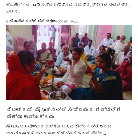
ಶಿವಯೋಗಿಗಳ 114ನೇ ಸಂಸ್ಮರಣೋತ್ಸವ ನಿಮಿತ್ತ, ಶ್ರೀಗಳ ಭಾವಚಿತ್ರ,
ವಚನ…
By
ಶಿವಪ್ಪ ಸಕ್ರಿ, ಲಿಂಗಸುಗೂರು
0 Min Read
ನಿಜಾಚರಣೆ: ಮೈಸೂರಿನಲ್ಲಿ ಸಂಭ್ರಮದ ಗರ್ಭಲಿಂಗ
ದೀಕ್ಷಾ ಕಾರ್ಯಕ್ರಮ
ಮೈಸೂರು: ಬಸವೇಶ್ವರ ರಸ್ತೆಯ ಬಸವ ಕೇಂದ್ರದಲ್ಲಿ ಶರಣ
ಅರವಿಂದಮೂರ್ತಿ ಅವರ ಮಡದಿ ಶಿಕ್ಷಕಿ ಶರಣೆ ಸೌಮ್ಯ…