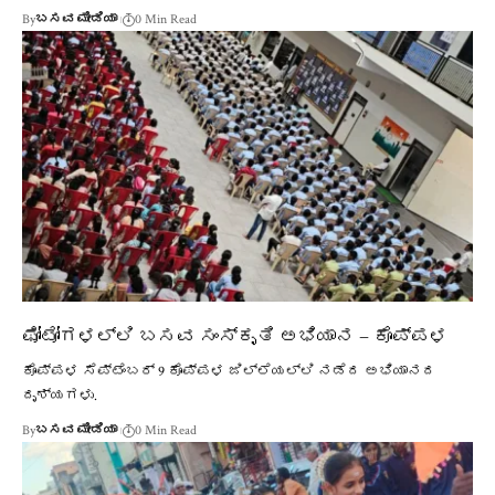
By
ಬಸವ ಮೀಡಿಯಾ
0 Min Read
ಫೋಟೋಗಳಲ್ಲಿ ಬಸವ ಸಂಸ್ಕೃತಿ ಅಭಿಯಾನ – ಕೊಪ್ಪಳ
ಕೊಪ್ಪಳ ಸೆಪ್ಟೆಂಬರ್ 9 ಕೊಪ್ಪಳ ಜಿಲ್ಲೆಯಲ್ಲಿ ನಡೆದ ಅಭಿಯಾನದ
ದೃಶ್ಯಗಳು.
By
ಬಸವ ಮೀಡಿಯಾ
0 Min Read