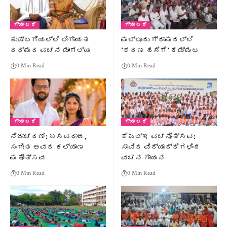
ಗ್ಯಾ ಲರಿ
ಗ್ಯಾ ಲರಿ
ಕುಷ್ಟಗಿಯಲ್ಲಿ ಲಿಂಗಾಯತ
ಮಲ್ಲೂರು ಗ್ರಾಮದಲ್ಲಿ
ಧರ್ಮದ ವಚನ ಮಾಂಗಲ್ಯ
‘ಕರಣ ಹಸಿಗೆ’ ಕಮ್ಮಟ
0 Min Read
0 Min Read
ಗ್ಯಾ ಲರಿ
ಗ್ಯಾ ಲರಿ
ನಿಜಾಚರಣೆ: ಬಸವರಾಜ,
ಕೆಎಲ್‌ಇ ವಚನೋತ್ಸವ:
ಸಂಗೀತ ಅವರ ಕಲ್ಯಾಣ
ಸಾವಿರ ವಿದ್ಯಾರ್ಥಿಗಳಿಂದ
ಮಹೋತ್ಸವ
ವಚನ ಗಾಯನ
0 Min Read
0 Min Read