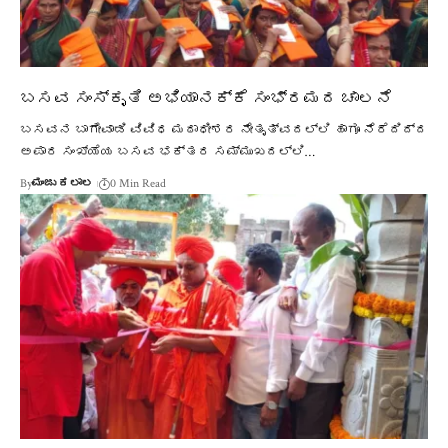
ಬಸವ ಸಂಸ್ಕೃತಿ ಅಭಿಯಾನಕ್ಕೆ ಸಂಭ್ರಮದ ಚಾಲನೆ
ಬಸವನ ಬಾಗೇವಾಡಿ ವಿವಿಧ ಮಠಾಧೀಶರ ನೇತೃತ್ವದಲ್ಲಿ ಹಾಗೂ ನೆರೆದಿದ್ದ
ಅಪಾರ ಸಂಖ್ಯೆಯ ಬಸವ ಭಕ್ತರ ಸಮ್ಮುಖದಲ್ಲಿ…
By
ಮಂಜು ಕಲಾಲ
0 Min Read