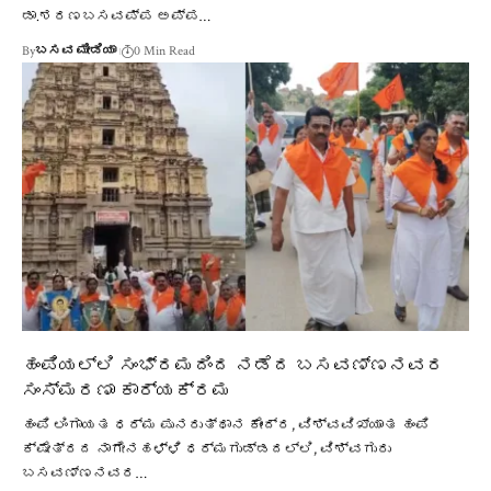
ಡಾ.ಶರಣಬಸವಪ್ಪ ಅಪ್ಪ…
By
ಬಸವ ಮೀಡಿಯಾ
0 Min Read
ಹಂಪಿಯಲ್ಲಿ ಸಂಭ್ರಮದಿಂದ ನಡೆದ ಬಸವಣ್ಣನವರ
ಸಂಸ್ಮರಣಾ ಕಾರ್ಯಕ್ರಮ
ಹಂಪಿ ಲಿಂಗಾಯತ ಧರ್ಮ ಪುನರುತ್ಥಾನ ಕೇಂದ್ರ, ವಿಶ್ವವಿಖ್ಯಾತ ಹಂಪಿ
ಕ್ಷೇತ್ರದ ನಾಗೇನಹಳ್ಳಿ ಧರ್ಮಗುಡ್ಡದಲ್ಲಿ, ವಿಶ್ವಗುರು
ಬಸವಣ್ಣನವರ…