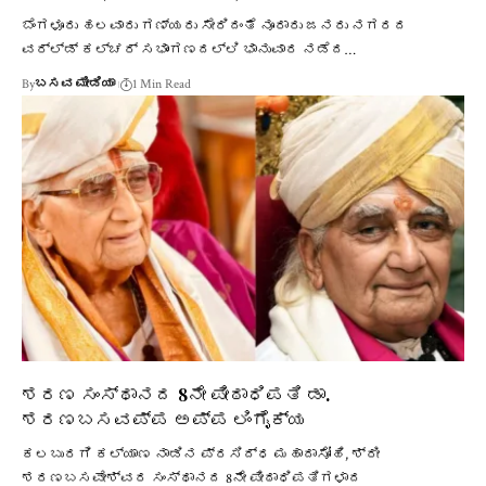
ಬೆಂಗಳೂರು ಹಲವಾರು ಗಣ್ಯರು ಸೇರಿದಂತೆ ನೂರಾರು ಜನರು ನಗರದ
ವರ್ಲ್ಡ್ ಕಲ್ಚರ್ ಸಭಾಂಗಣದಲ್ಲಿ ಭಾನುವಾರ ನಡೆದ…
By
ಬಸವ ಮೀಡಿಯಾ
1 Min Read
ಶರಣ ಸಂಸ್ಥಾನದ 8ನೇ ಪೀಠಾಧಿಪತಿ ಡಾ.
ಶರಣಬಸವಪ್ಪ ಅಪ್ಪ ಲಿಂಗೈಕ್ಯ
ಕಲಬುರಗಿ ಕಲ್ಯಾಣ ನಾಡಿನ ಪ್ರಸಿದ್ಧ ಮಹಾದಾಸೋಹಿ, ಶ್ರೀ
ಶರಣಬಸವೇಶ್ವರ ಸಂಸ್ಥಾನದ 8ನೇ ಪೀಠಾಧಿಪತಿಗಳಾದ