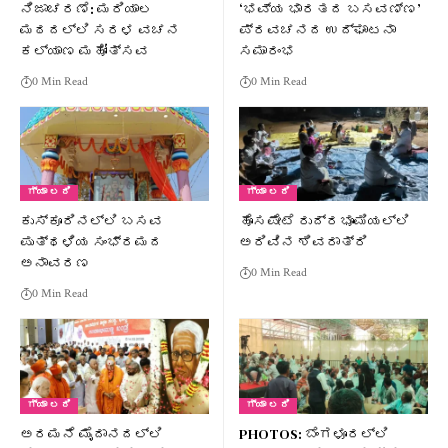
ನಿಜಾಚರಣೆ: ಮರಿಯಾಲ
‘ಭವ್ಯ ಭಾರತದ ಬಸವಣ್ಣ’
ಮಠದಲ್ಲಿ ಸರಳ ವಚನ
ಪ್ರವಚನದ ಉದ್ಘಾಟನಾ
ಕಲ್ಯಾಣ ಮಹೋತ್ಸವ
ಸಮಾರಂಭ
0 Min Read
0 Min Read
ಗ್ಯಾ ಲರಿ
ಗ್ಯಾ ಲರಿ
ಕುಸ್ಕೂರಿನಲ್ಲಿ ಬಸವ
ಹೊಸಪೇಟೆ ರುದ್ರಭೂಮಿಯಲ್ಲಿ
ಪುತ್ಥಳಿಯ ಸಂಭ್ರಮದ
ಅರಿವಿನ ಶಿವರಾತ್ರಿ
ಅನಾವರಣ
0 Min Read
0 Min Read
ಗ್ಯಾ ಲರಿ
ಗ್ಯಾ ಲರಿ
ಅರಮನೆ ಮೈದಾನದಲ್ಲಿ
PHOTOS: ಬೆಂಗಳೂರಲ್ಲಿ