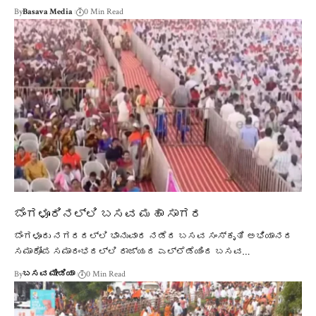
By
Basava Media
0 Min Read
ಬೆಂಗಳೂರಿನಲ್ಲಿ ಬಸವ ಮಹಾ ಸಾಗರ
ಬೆಂಗಳೂರು ನಗರದಲ್ಲಿ ಭಾನುವಾರ ನಡೆದ ಬಸವ ಸಂಸ್ಕೃತಿ ಅಭಿಯಾನದ
ಸಮಾರೋಪ ಸಮಾರಂಭದಲ್ಲಿ ರಾಜ್ಯದ ಎಲ್ಲೆಡೆಯಿಂದ ಬಸವ…
By
ಬಸವ ಮೀಡಿಯಾ
0 Min Read