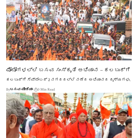
ಫೋಟೋಗಳಲ್ಲಿ ಬಸವ ಸಂಸ್ಕೃತಿ ಅಭಿಯಾನ – ಕಲಬುರ್ಗಿ
ಕಲಬುರ್ಗಿ ಸೆಪ್ಟೆಂಬರ್ 2 ನಗರದಲ್ಲಿ ನಡೆದ ಅಭಿಯಾನದ ದೃಶ್ಯಗಳು.
By
ಬಸವ ಮೀಡಿಯಾ
0 Min Read