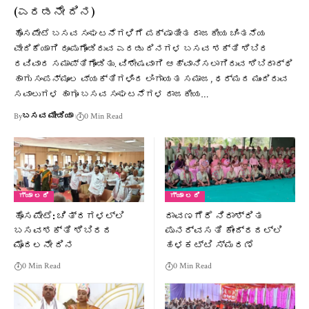
(ಎರಡನೇ ದಿನ)
ಹೊಸಪೇಟೆ ಬಸವ ಸಂಘಟನೆಗಳಿಗೆ ಪಕ್ಷಾತೀತ ರಾಜಕೀಯ ಚಿಂತನೆಯ
ವೇದಿಕೆಯಾಗಿ ರೂಪುಗೊಂಡಿರುವ ಎರಡು ದಿನಗಳ ಬಸವ ಶಕ್ತಿ ಶಿಬಿರ
ರವಿವಾರ ಸಮಾಪ್ತಿಗೊಂಡಿತು. ವಿಶೇಷವಾಗಿ ಆಹ್ವಾನಿಸಲಾಗಿರುವ ಶಿಬಿರಾರ್ಥಿ
ಹಾಗು ಸಂಪನ್ಮೂಲ ವ್ಯಕ್ತಿಗಳಿಂದ ಲಿಂಗಾಯತ ಸಮಾಜ, ಧರ್ಮದ ಮುಂದಿರುವ
ಸವಾಲುಗಳ ಹಾಗೂ ಬಸವ ಸಂಘಟನೆಗಳ ರಾಜಕೀಯ…
By
ಬಸವ ಮೀಡಿಯಾ
0 Min Read
ಗ್ಯಾ ಲರಿ
ಗ್ಯಾ ಲರಿ
ಹೊಸಪೇಟೆ: ಚಿತ್ರಗಳಲ್ಲಿ
ದಾವಣಗೆರೆ ನಿರಾಶ್ರಿತ
ಬಸವಶಕ್ತಿ ಶಿಬಿರದ
ಪುನರ್ವಸತಿ ಕೇಂದ್ರದಲ್ಲಿ
ಮೊದಲನೇ ದಿನ
ಹಳಕಟ್ಟಿ ಸ್ಮರಣೆ
0 Min Read
0 Min Read