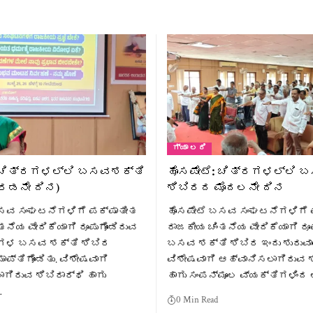
ಗ್ಯಾ ಲರಿ
: ಚಿತ್ರಗಳಲ್ಲಿ ಬಸವಶಕ್ತಿ
ಹೊಸಪೇಟೆ: ಚಿತ್ರಗಳಲ್ಲಿ 
ರಡನೇ ದಿನ)
ಶಿಬಿರದ ಮೊದಲನೇ ದಿನ
ಸವ ಸಂಘಟನೆಗಳಿಗೆ ಪಕ್ಷಾತೀತ
ಹೊಸಪೇಟೆ ಬಸವ ಸಂಘಟನೆಗಳಿಗೆ 
ತನೆಯ ವೇದಿಕೆಯಾಗಿ ರೂಪುಗೊಂಡಿರುವ
ರಾಜಕೀಯ ಚಿಂತನೆಯ ವೇದಿಕೆಯಾಗಿ ರೂ
ಗಳ ಬಸವ ಶಕ್ತಿ ಶಿಬಿರ
ಬಸವ ಶಕ್ತಿ ಶಿಬಿರ ಇಂದು ಶುರುವಾ
ಪ್ತಿಗೊಂಡಿತು. ವಿಶೇಷವಾಗಿ
ವಿಶೇಷವಾಗಿ ಆಹ್ವಾನಿಸಲಾಗಿರುವ ಶ
ಗಿರುವ ಶಿಬಿರಾರ್ಥಿ ಹಾಗು
ಹಾಗು ಸಂಪನ್ಮೂಲ ವ್ಯಕ್ತಿಗಳಿಂದ
…
0 Min Read