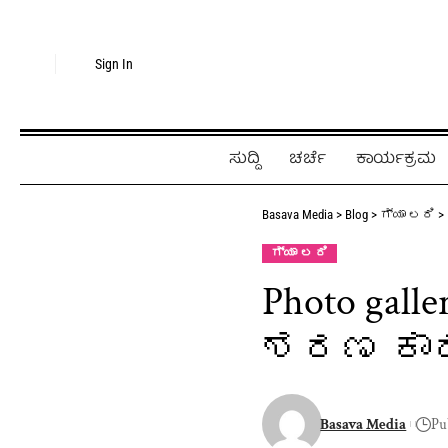
Sign In
ಸುದ್ದಿ
ಚರ್ಚೆ
ಕಾರ್ಯಕ್ರಮ
Basava Media
>
Blog
>
ಗ್ಯಾ ಲರಿ
>
ಗ್ಯಾ ಲರಿ
Photo gal
ಶರಣ ಕಾರ
Basava Media
Pu