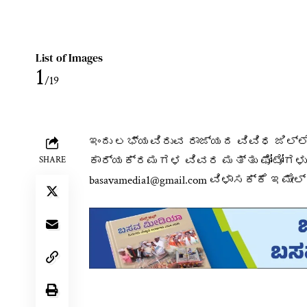
List of Images
1
/19
ಇಂದು ಲಭ್ಯವಿರುವ ರಾಜ್ಯದ ವಿವಿಧ ಜಿಲ
ಕಾರ್ಯಕ್ರಮಗಳ ವಿವರ ಮತ್ತು ಫೋಟೋಗಳು.
SHARE
basavamedia1@gmail.com ವಿಳಾಸಕ್ಕೆ ಇಮೇಲ್