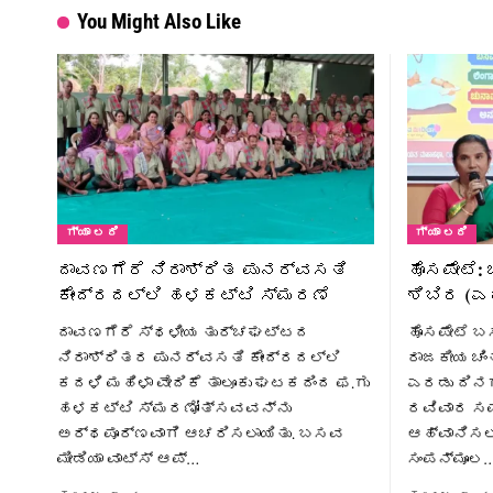
You Might Also Like
ಗ್ಯಾ ಲರಿ
ಗ್ಯಾ ಲರಿ
ದಾವಣಗೆರೆ ನಿರಾಶ್ರಿತ ಪುನರ್ವಸತಿ
ಹೊಸಪೇಟೆ
ಕೇಂದ್ರದಲ್ಲಿ ಹಳಕಟ್ಟಿ ಸ್ಮರಣೆ
ಶಿಬಿರ (ಎ
ದಾವಣಗೆರೆ ಸ್ಥಳೀಯ ತುರ್ಚಘಟ್ಟದ
ಹೊಸಪೇಟೆ ಬ
ನಿರಾಶ್ರಿತರ ಪುನರ್ವಸತಿ ಕೇಂದ್ರದಲ್ಲಿ
ರಾಜಕೀಯ ಚಿಂ
ಕದಳಿ ಮಹಿಳಾ ವೇದಿಕೆ ತಾಲೂಕು ಘಟಕದಿಂದ ಫ.ಗು
ಎರಡು ದಿನ
ಹಳಕಟ್ಟಿ ಸ್ಮರಣೋತ್ಸವವನ್ನು
ರವಿವಾರ ಸಮಾ
ಅರ್ಥಪೂರ್ಣವಾಗಿ ಆಚರಿಸಲಾಯಿತು. ಬಸವ
ಆಹ್ವಾನಿಸಲಾ
ಮೀಡಿಯಾ ವಾಟ್ಸ್ ಆಪ್…
ಸಂಪನ್ಮೂಲ