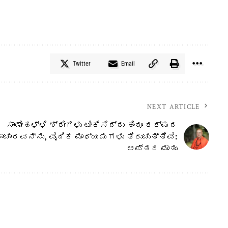
Twitter
Email
NEXT ARTICLE
 ಮೇಲಿನ ಪ್ರವಚನ ಕಾರ್ಯಕ್ರಮ. ಮೈಸೂರು ಜಿಲ್ಲೆಯ ಗುರುಮಲ್ಲೇಶ್ವರ ದಾಸೋಹ
ಸಾಣೇಹಳ್ಳಿ ಶ್ರೀಗಳು ಟೀಕಿಸಿದ್ದು ಹಿಂದೂ ಧರ್ಮದ
ದಾಚಾರವನ್ನು, ವೈದಿಕ ಮಾಧ್ಯಮಗಳು ತಿರುಚುತ್ತಿವೆ:
ಆಪ್ತರ ಮಾತು