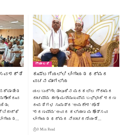
ಗ್ಯಾ ಲರಿ
ಬಸವಶಕ್ತಿ
ಕುಷ್ಟಗಿಯಲ್ಲಿ ಲಿಂಗಾಯತ ಧರ್ಮದ
ವಚನ ಮಾಂಗಲ್ಯ
ಪಕ್ಷಾತೀತ
ಯಲಬುರ್ಗಾ: ತಾಲೂಕಿನ ಮರಕಟ್ಟ ಗ್ರಾಮದ
ಪುಗೊಂಡಿರುವ
ರಾಚಮ್ಮ ಹಾಗೂ ಷಣ್ಮುಖಪ್ಪ ಬಳ್ಳಾರಿ ಶರಣ
ಯಿತು.
ದಂಪತಿಗಳ ಸುಪುತ್ರ ‘ಅಮರೇಶ’ ಜೊತೆ
ಿಬಿರಾರ್ಥಿ
‘ಶರಣಮ್ಮ’ ಅವರ ಕಲ್ಯಾಣ ಮಹೋತ್ಸವ
 ಲಿಂಗಾಯತ…
ಲಿಂಗಾಯತ ಧರ್ಮದ ನಿಜಾಚರಣೆಯಂತೆ…
0 Min Read