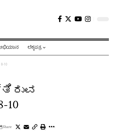
ಿ ಅಭಿಯಾನ
ಲೆಕ್ಕಪತ್ರ
8-10
ತ್ತಿರುವ
-10
Share