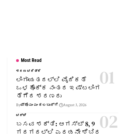
Most Read
ಶರಣ ಚರಿತ್ರೆ
ಲಿಂಗಾಯತದಲ್ಲಿ ವೈದಿಕತೆ
ಒಳಹೊಕ್ಕ ನಂತರ ಇಷ್ಟಲಿಂಗ
ತೆಗೆದ ಶರಣರು
By
ಪ್ರೊ ಎಂ ಎಂ ಕಲಬುರ್ಗಿ
August 3, 2026
ಚರ್ಚೆ
ಬಸವ ಶಕ್ತಿ: ಆಗಸ್ಟ್ 8, 9
ಗದಗದಲ್ಲಿ ಎರಡನೇ ಶಿಬಿರ