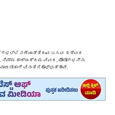
್ಲೆಗಳಲ್ಲಿ ನಡೆಯುತ್ತಿರುವ ಬಸವ ತತ್ವದ
 ನಿಮ್ಮ ಕಾರ್ಯಕ್ರಮ ವಿವರ, ಫೋಟೋಗಳನ್ನು
 ಮಾಡಬೇಕಾಗಿ ವಿನಂತಿಸಿಕೊಳ್ಳುತ್ತೇವೆ.