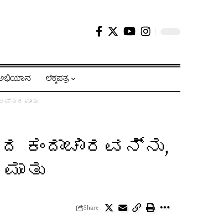
ಿ ಅಭಿಯಾನ
ಲೆಕ್ಕಪತ್ರ
: ಆಪ್ತರ ಮಾತು
್ಮದ ಕಂದಾಚಾರವನ್ನು,
 ಮಾತು
Share