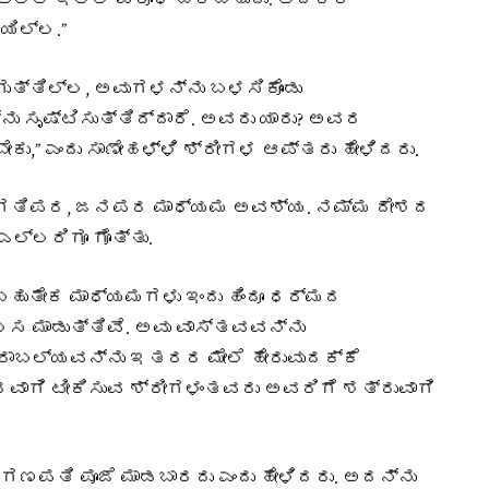
ಅಲ್ಲಿ ಇಲ್ಲಿ ವಿರೋಧ ಬರಬಹುದು. ಅದಕ್ಕೆ
ಯಿಲ್ಲ.”
ಗುತ್ತಿಲ್ಲ, ಅವುಗಳನ್ನು ಬಳಸಿಕೊಂಡು
 ಸೃಷ್ಟಿಸುತ್ತಿದ್ದಾರೆ. ಅವರು ಯಾರು? ಅವರ
ಕು,” ಎಂದು ಸಾಣೇಹಳ್ಳಿ ಶ್ರೀಗಳ ಆಪ್ತರು ಹೇಳಿದರು.
ಪ್ರಗತಿಪರ, ಜನಪರ ಮಾಧ್ಯಮ ಅವಶ್ಯ. ನಮ್ಮ ದೇಶದ
ಎಲ್ಲರಿಗೂ ಗೊತ್ತು.
ಹುತೇಕ ಮಾಧ್ಯಮಗಳು ಇಂದು ಹಿಂದೂ ಧರ್ಮದ
ಸ ಮಾಡುತ್ತಿವೆ. ಅವು ವಾಸ್ತವವನ್ನು
ಪ್ರಾಬಲ್ಯವನ್ನು ಇತರರ ಮೇಲೆ ಹೇರುವುದಕ್ಕೆ
ುರವಾಗಿ ಟೀಕಿಸುವ ಶ್ರೀಗಳಂತವರು ಅವರಿಗೆ ಶತ್ರುವಾಗಿ
 ಗಣಪತಿ ಪೂಜೆ ಮಾಡಬಾರದು ಎಂದು ಹೇಳಿದರು. ಅದನ್ನು