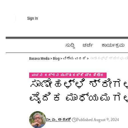
Sign In
ಸುದ್ದಿ
ಚರ್ಚೆ
ಕಾರ್ಯಕ್ರಮ
Basava Media
>
Blog
>
ವಿಶೇಷ ವರದಿ
>
ಸಾಣೇಹಳ್ಳಿ ಶ್ರೀಗಳು ಟ
ವಚನ ದರ್ಶನ ಪುಸ್ತಕಕ್ಕೆ ಪ್ರತಿರೋಧ
ಸಾಣೇಹಳ್ಳಿ ಶ್ರೀಗಳ
ವೈದಿಕ ಮಾಧ್ಯಮಗಳು
ಎಂ. ಎ. ಅರುಣ್
Published August 9, 2024