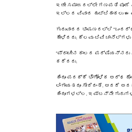
ಇಡೀ ಸಮಾಜದಲ್ಲೇ ಗಣಪತಿ ಪೂಜೆ ನಿ
ಇಲ್ಲದ ವಿವಾದ ಹುಟ್ಟಿಹಾಕಲು ಈ ವ
ಗುರುವಾರದ ಭಾಷಣದಲ್ಲಿ “ಒಂದರ್ಥದ
ಹೇಳಿದರು. ಕೆಲವು ಟಿವಿ ಚಾನೆಲ್‌ಗ
“ಪ್ರಾಚೀನ ಕಾಲದ ಪರ್ಷಿಯನ್ನರು ಸ
ಕರೆದರು.
ಹಿಂದೂ ಪದಕ್ಕೆ ಭೌಗೋಳಿಕ ಅರ್ಥ ಕ
ಲಿಂಗಾಯತರೂ ಸೇರಿದಂತೆ. ಆದರೆ ಅದಕ
ಹಿಂದೂಗಳಲ್ಲ. ಇಷ್ಟನ್ನೇ ಗುರುಗಳು