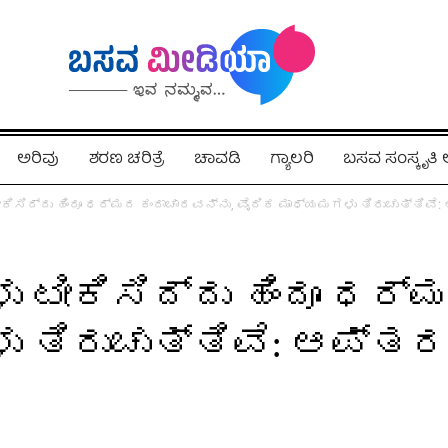
ಅರಿವು
ಶರಣ ಚರಿತ್ರೆ
ಚಾವಡಿ
ಗ್ಯಾಲರಿ
ಬಸವ ಸಂಸ್ಕೃತ
ೀಕಿಸಿದ್ದು ಹಿಂದೂ ಧರ್ಮದ ಕಂದಾಚಾರವನ್ನು, ವೈದಿಕ ಮಾಧ್ಯಮಗಳು ತಿರುಚುತ್ತಿವೆ
ು ಟೀಕಿಸಿದ್ದು ಹಿಂದೂ ಧರ
 ತಿರುಚುತ್ತಿವೆ: ಆಪ್ತರ