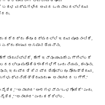
ಗೆ ಕರೆ ಮಾಡಿದಾಗ ಅವರು ಮತ್ತೊಂದು
ರೆ ಬಹಳ ವರ್ಷಗಳಿಂದ ಅವರ ಒಡನಾಟದಲ್ಲಿರುವ
ಿದರು.
ಎಂದು ಕರೆದದ್ದು ಹಿಂದೂ ಧರ್ಮದಲ್ಲಿ ಇರುವ ಮೂಢನಂಬಿಕೆ,
 ಎದ್ದು ಕಾಣುವ ಅಸಮಾನತೆಯನ್ನು.
 ಬೇರುಬಿಟ್ಟಿದೆ, ಹೇಗೆ ಇನ್ನೂ ಯಾವುದೇ ಎಗ್ಗಿಲ್ಲದೆ
ಲ್ಲದರಲ್ಲೂ ಪುರೋಹಿತಶಾಹಿಗಳಿಗೆ ಒಂದು ನಿಯಮ, ಕಾನೂನು.
ನೂನು. ಇದು ಪ್ರತಿ ದಿನ ಪ್ರತಿಯೊಬ್ಬರೂ ನೋಡುತ್ತಿರುವ,
ುಗಳು ಧ್ವನಿಯೆತ್ತಿರುವುದು ಈ ಅನಾಚಾರದ ಬಗ್ಗೆ.”
“ಅನೈತಿಕ,” “ಅನಾಚಾರ” ಅಂಶಗಳನ್ನು “ಒಳಗೊಂಡಿದೆ” ಎಂದು.
ೈತಿಕ,” “ಅನಾಚಾರ” ಎಂದು ಕರೆದಿಲ್ಲ.