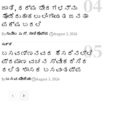
ಜಾತಿ, ಧರ್ಮ ಭೇದಗಳನ್ನು
ತೊಡೆದುಹಾಕಲು ಲಿಂಗಾಯತ ಜನತಾ
ಪಕ್ಷ ಬರಲಿ
By
ಸುನೀಲ ಎಸ್. ಸಾಣಿಕೊಪ್ಪ
August 2, 2026
ಸುದ್ದಿ
ಬಸವಣ್ಣನವರ ಹೆಸರಿನಲ್ಲಿ
ಪ್ರಮಾಣ ವಚನ ಸ್ವೀಕರಿಸಿದ
ದಲಿತ ಶಾಸಕ ಬಸವಂತಪ್ಪ
By
ಬಸವ ಮೀಡಿಯಾ
August 3, 2026