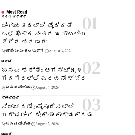
Most Read
ಶರಣ ಚರಿತ್ರೆ
ಲಿಂಗಾಯತದಲ್ಲಿ ವೈದಿಕತೆ
ಒಳಹೊಕ್ಕ ನಂತರ ಇಷ್ಟಲಿಂಗ
ತೆಗೆದ ಶರಣರು
By
ಪ್ರೊ ಎಂ ಎಂ ಕಲಬುರ್ಗಿ
August 3, 2026
ಚರ್ಚೆ
ಬಸವ ಶಕ್ತಿ: ಆಗಸ್ಟ್ 8, 9
ಗದಗದಲ್ಲಿ ಎರಡನೇ ಶಿಬಿರ
By
ಬಸವ ಮೀಡಿಯಾ
August 4, 2026
ಸ್ಪಾಟ್‌ಲೈಟ್
ನಿಜಾಚರಣೆ: ಮೈಸೂರಿನಲ್ಲಿ
ಗರ್ಭಲಿಂಗ ದೀಕ್ಷಾ ಕಾರ್ಯಕ್ರಮ
By
ಬಸವ ಮೀಡಿಯಾ
August 2, 2026
ಚಾವಡಿ