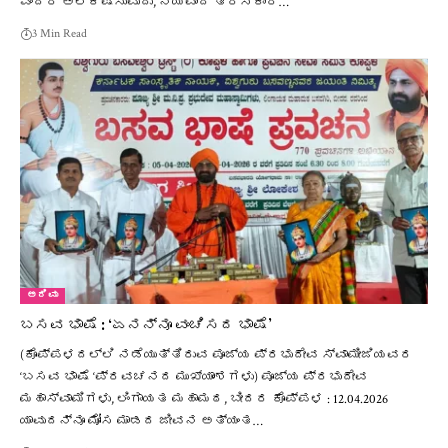
ಎಂದರೆ ಅಲಕ್ಷಿಸುವುದು, ನಯವಾದ ತಿರಸ್ಕಾರ…
3 Min Read
ಅರಿವು
ಬಸವ ಭಾಷೆ : ‘ಏನನ್ನೂ ವಂಚಿಸದ ಭಾಷೆ’
(ಕೊಪ್ಪಳದಲ್ಲಿ ನಡೆಯುತ್ತಿರುವ ಪೂಜ್ಯ ಪ್ರಭುದೇವ ಸ್ವಾಮೀಜಿಯವರ
‘ಬಸವ ಭಾಷೆ ‘ಪ್ರವಚನದ ಮುಖ್ಯಾಂಶಗಳು) ಪೂಜ್ಯ ಪ್ರಭುದೇವ
ಮಹಾಸ್ವಾಮಿಗಳು, ಲಿಂಗಾಯತ ಮಹಾಮಠ, ಬೀದರ ಕೊಪ್ಪಳ : 12.04.2026
ಯಾವುದನ್ನೂ ಮೋಸ ಮಾಡದ ಜೀವನ ಅತ್ಯಂತ…