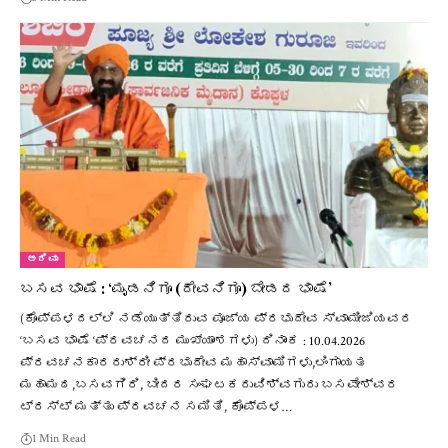
ಅರಿವು
ಬಸವ ಭಾಷೆ : ‘ಮೃಡನಿಗೂ (ದೇವನಿಗೂ) ಬೇಡದ ಭಾಷೆ’
(ಕೊಪ್ಪಳದಲ್ಲಿ ನಡೆಯುತ್ತಿರುವ ಪೂಜ್ಯ ಪ್ರಭುದೇವ ಸ್ವಾಮೀಜಿಯವರ
‘ಬಸವ ಭಾಷೆ ‘ಪ್ರವಚನದ ಮುಖ್ಯಾಂಶಗಳು) ದಿನಾಂಕ : 10.04.2026
ಪ್ರವಚನಕಾರರುಶ್ರೀ ಪ್ರಭುದೇವ ಮಹಾಸ್ವಾಮಿಗಳು,ಲಿಂಗಾಯತ
ಮಹಾಮಠ,ಬಸವಗಿರಿ, ಬೀದರ ಸಂಘಟಕರುವಿಶ್ವಗುರು ಬಸವೇಶ್ವರ
ಟ್ರಸ್ಟ್ ಮತ್ತು ಪ್ರವಚನ ಸಮಿತಿ, ಕೊಪ್ಪಳ…
1 Min Read