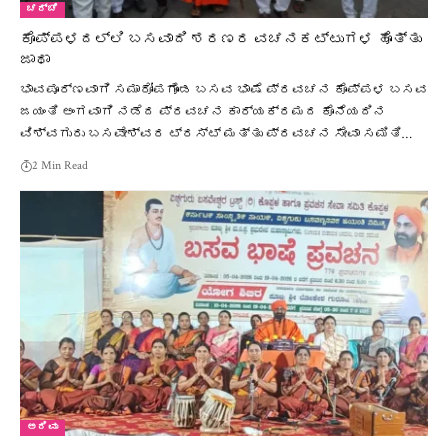
ಚರ್ಚೆ
ಕೊಪ್ಪಳದಲ್ಲಿ ಬಸವಾದಿ ಶರಣರ ವಚನಕಟ್ಟುಗಳ ಹೊತ್ತು
ಜಾಥಾ
ಭಾವಪೂರ್ಣವಾಗಿ ಸಮಾರೋಪಗೊಂಡ ಬಸವ ಭಾಷೆ ಪ್ರವಚನ ಕೊಪ್ಪಳ ಬಸವ
ಜಯಂತಿ ಅಂಗವಾಗಿ ನಡೆದ ಪ್ರವಚನ ಕಾರ್ಯಕ್ರಮದ ಕೊನೆಯದಿನ
ವಿಶ್ವಗುರು ಬಸವೇಶ್ವರ ಟ್ರಸ್ಟ್ ಮತ್ತು ಪ್ರವಚನ ಸೇವಾ ಸಮಿತಿ…
2 Min Read
ಅರಿವು