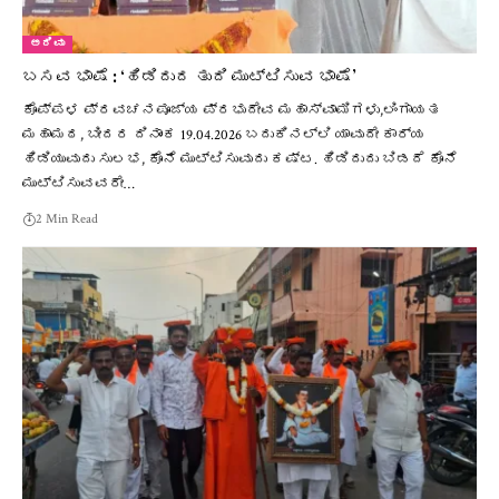
ಅರಿವು
ಬಸವ ಭಾಷೆ : ‘ಹಿಡಿದುದ ತುದಿ ಮುಟ್ಟಿಸುವ ಭಾಷೆ’
ಕೊಪ್ಪಳ ಪ್ರವಚನಪೂಜ್ಯ ಪ್ರಭುದೇವ ಮಹಾಸ್ವಾಮಿಗಳು,ಲಿಂಗಾಯತ
ಮಹಾಮಠ, ಬೀದರ ದಿನಾಂಕ 19.04.2026 ಬದುಕಿನಲ್ಲಿ ಯಾವುದೇ ಕಾರ್ಯ
ಹಿಡಿಯುವುದು ಸುಲಭ, ಕೊನೆ ಮುಟ್ಟಿಸುವುದು ಕಷ್ಟ. ಹಿಡಿದುದು ಬಿಡದೆ ಕೊನೆ
ಮುಟ್ಟಿಸುವವರೇ…
2 Min Read