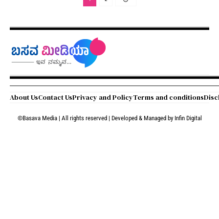
About Us
Contact Us
Privacy and Policy
Terms and conditions
Disc
©Basava Media | All rights reserved | Developed & Managed by
Infin Digital