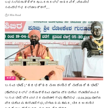
ಬಳಸಲ್ಪಡುತ್ತಿದ್ದರೂ ಎರಡರಲ್ಲಿ ಅಂತರವಿದೆ. ವ್ಯಷ್ಟಿ
ಸಮಷ್ಟಿಗಳ ಕಲ್ಯಾಣಕ್ಕಾಗಿ,…
3 Min Read
ಅರಿವು
ಬಸವ ಭಾಷೆ : ‘ಹರಭಕ್ತರನು ಉದಾಸೀನದಿ ನುಡಿಯದಿಹ ಭಾಷೆ’
(ಕೊಪ್ಪಳದಲ್ಲಿ ನಡೆಯುತ್ತಿರುವ ಪೂಜ್ಯ ಪ್ರಭುದೇವ ಸ್ವಾಮೀಜಿಯವರ
‘ಬಸವ ಭಾಷೆ ‘ಪ್ರವಚನದ ಮುಖ್ಯಾಂಶಗಳು) ಕೊಪ್ಪಳ : 13.04.2026 ಪೂಜ್ಯ
ಪ್ರಭುದೇವ ಮಹಾಸ್ವಾಮಿಗಳು, ಲಿಂಗಾಯತ ಮಹಾಮಠ, ಬೀದರ ಉದಾಸೀನ