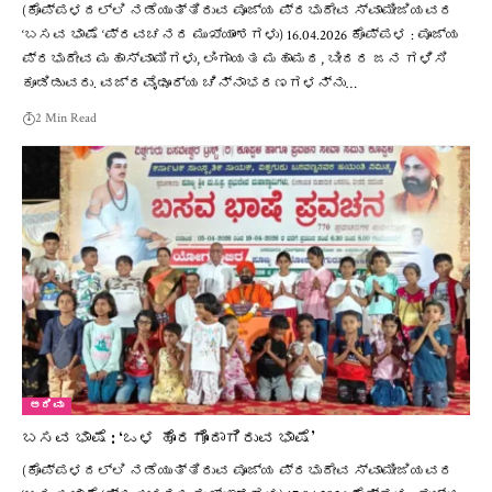
(ಕೊಪ್ಪಳದಲ್ಲಿ ನಡೆಯುತ್ತಿರುವ ಪೂಜ್ಯ ಪ್ರಭುದೇವ ಸ್ವಾಮೀಜಿಯವರ
‘ಬಸವ ಭಾಷೆ ‘ಪ್ರವಚನದ ಮುಖ್ಯಾಂಶಗಳು) 16.04.2026 ಕೊಪ್ಪಳ : ಪೂಜ್ಯ
ಪ್ರಭುದೇವ ಮಹಾಸ್ವಾಮಿಗಳು, ಲಿಂಗಾಯತ ಮಹಾಮಠ, ಬೀದರ ಜನ ಗಳಿಸಿ
ಕೂಡಿಡುವರು. ವಜ್ರವೈಢೂರ್ಯ ಚಿನ್ನಾಭರಣಗಳನ್ನು…
2 Min Read
ಅರಿವು
ಬಸವ ಭಾಷೆ : ‘ಒಳ ಹೊರಗೊಂದಾಗಿರುವ ಭಾಷೆ’
(ಕೊಪ್ಪಳದಲ್ಲಿ ನಡೆಯುತ್ತಿರುವ ಪೂಜ್ಯ ಪ್ರಭುದೇವ ಸ್ವಾಮೀಜಿಯವರ