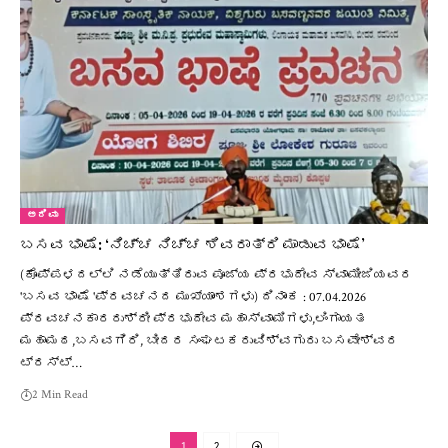
ಅರಿವು
ಬಸವ ಭಾಷೆ: ‘ನಿಚ್ಚ ನಿಚ್ಚ ಶಿವರಾತ್ರಿ ಮಾಡುವ ಭಾಷೆ’
(ಕೊಪ್ಪಳದಲ್ಲಿ ನಡೆಯುತ್ತಿರುವ ಪೂಜ್ಯ ಪ್ರಭುದೇವ ಸ್ವಾಮೀಜಿಯವರ
'ಬಸವ ಭಾಷೆ 'ಪ್ರವಚನದ ಮುಖ್ಯಾಂಶಗಳು) ದಿನಾಂಕ : 07.04.2026
ಪ್ರವಚನಕಾರರುಶ್ರೀ ಪ್ರಭುದೇವ ಮಹಾಸ್ವಾಮಿಗಳು,ಲಿಂಗಾಯತ
ಮಹಾಮಠ,ಬಸವಗಿರಿ, ಬೀದರ ಸಂಘಟಕರುವಿಶ್ವಗುರು ಬಸವೇಶ್ವರ
ಟ್ರಸ್ಟ್…
2 Min Read
1
2