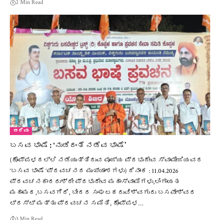
2 Min Read
ಅರಿವು
ಬಸವ ಭಾಷೆ : ‘ನುಡಿದಂತೆ ನಡೆವ ಭಾಷೆ’
(ಕೊಪ್ಪಳದಲ್ಲಿ ನಡೆಯುತ್ತಿರುವ ಪೂಜ್ಯ ಪ್ರಭುದೇವ ಸ್ವಾಮೀಜಿಯವರ
‘ಬಸವ ಭಾಷೆ ‘ಪ್ರವಚನದ ಮುಖ್ಯಾಂಶಗಳು) ದಿನಾಂಕ : 11.04.2026
ಪ್ರವಚನಕಾರರುಶ್ರೀ ಪ್ರಭುದೇವ ಮಹಾಸ್ವಾಮಿಗಳು,ಲಿಂಗಾಯತ
ಮಹಾಮಠ,ಬಸವಗಿರಿ, ಬೀದರ ಸಂಘಟಕರುವಿಶ್ವಗುರು ಬಸವೇಶ್ವರ
ಟ್ರಸ್ಟ್ ಮತ್ತು ಪ್ರವಚನ ಸಮಿತಿ, ಕೊಪ್ಪಳ…
3 Min Read