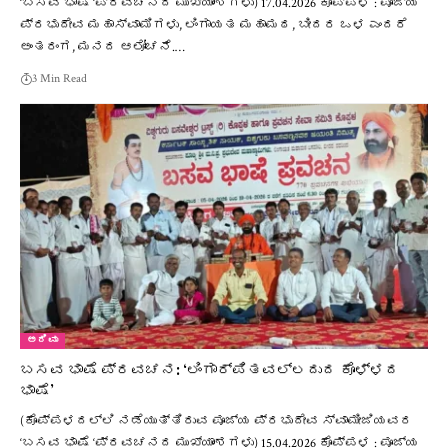
‘ಬಸವ ಭಾಷೆ ‘ಪ್ರವಚನದ ಮುಖ್ಯಾಂಶಗಳು) 17.04.2026 ಕೊಪ್ಪಳ : ಪೂಜ್ಯ
ಪ್ರಭುದೇವ ಮಹಾಸ್ವಾಮಿಗಳು, ಲಿಂಗಾಯತ ಮಹಾಮಠ, ಬೀದರ ಒಳ ಎಂದರೆ
ಅಂತರಂಗ, ಮನದ ಆಲೋಚನೆ.…
3 Min Read
ಅರಿವು
ಬಸವ ಭಾಷೆ ಪ್ರವಚನ: ‘ಲಿಂಗಾರ್ಪಿತವಲ್ಲದುದ ಕೊಳ್ಳದ
ಭಾಷೆ’
(ಕೊಪ್ಪಳದಲ್ಲಿ ನಡೆಯುತ್ತಿರುವ ಪೂಜ್ಯ ಪ್ರಭುದೇವ ಸ್ವಾಮೀಜಿಯವರ
‘ಬಸವ ಭಾಷೆ ‘ಪ್ರವಚನದ ಮುಖ್ಯಾಂಶಗಳು) 15.04.2026 ಕೊಪ್ಪಳ : ಪೂಜ್ಯ