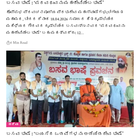
ಬಸವ ಭಾಷೆ : ‘ಪರವಧುವನು ಮಹಾದೇವಿಯೆಂಬ ಭಾಷೆ’
ಕೊಪ್ಪಳ ಪ್ರವಚನಪೂಜ್ಯ ಪ್ರಭುದೇವ ಮಹಾಸ್ವಾಮಿಗಳು,ಲಿಂಗಾಯತ
ಮಹಾಮಠ, ಬೀದರ ದಿನಾಂಕ 18.04.2026 ಸಮಾಜದ ಹಿತದೃಷ್ಟಿಯಿಂದ
ಮಹಿಳೆಯರ ಗೌರವದ ದೃಷ್ಟಿಯಿಂದ ಬಸವಣ್ಣನವರ “ಪರವಧುವನು
ಮಹಾದೇವಿಯೆಂಬ ಭಾಷೆ” ಬಹು ಮಹತ್ವದ್ದು. 12…
4 Min Read
ಅರಿವು
ಬಸವ ಭಾಷೆ : ‘ಬಯಸಿದ ಒಡವೆಗಳನು ಅಡಿಯಿಡದೀವ ಭಾಷೆ’