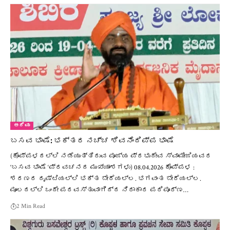
ಅರಿವು
ಬಸವ ಭಾಷೆ: ಭಕ್ತರ ನಚ್ಚ ಶಿವನೆಂದಿಪ್ಪ ಭಾಷೆ
(ಕೊಪ್ಪಳದಲ್ಲಿ ನಡೆಯುತ್ತಿರುವ ಪೂಜ್ಯ ಪ್ರಭುದೇವ ಸ್ವಾಮೀಜಿಯವರ
‘ಬಸವ ಭಾಷೆ ‘ಪ್ರವಚನದ ಮುಖ್ಯಾಂಶಗಳು) 08.04.2026 ಕೊಪ್ಪಳ :
ಶರಣರ ದೃಷ್ಟಿಯಲ್ಲಿ ಭಕ್ತ ಬೇರೆಯಲ್ಲ. ಭಗವಂತ ಬೇರೆಯಲ್ಲ.
ಮೂಲದಲ್ಲಿ ಒಂದೇ ಪರವಸ್ತುವಾಗಿದ್ದ ನಿರಾಕಾರ ಪರಿಪೂರ್ಣ…
2 Min Read