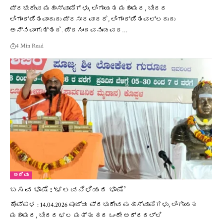
ಪ್ರಭುದೇವ ಮಹಾಸ್ವಾಮಿಗಳು, ಲಿಂಗಾಯತ ಮಹಾಮಠ, ಬೀದರ
ಲಿಂಗಾರ್ಪಿತವಾದುದು ಪ್ರಸಾದವಾದರೆ, ಲಿಂಗಾರ್ಪಿತವಲ್ಲದುದು
ಅನ್ನವಾಗುತ್ತದೆ. ಪ್ರಸಾದವನುಂಡವರ…
4 Min Read
ಅರಿವು
ಬಸವ ಭಾಷೆ : ‘ಛಲವನಿಳಿಯದ ಭಾಷೆ’
ಕೊಪ್ಪಳ : 14.04.2026 ಪೂಜ್ಯ ಪ್ರಭುದೇವ ಮಹಾಸ್ವಾಮಿಗಳು, ಲಿಂಗಾಯತ
ಮಹಾಮಠ, ಬೀದರ ಛಲ ಮತ್ತು ಹಠ ಒಂದೇ ಅರ್ಥದಲ್ಲಿ