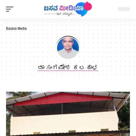
Basava Media
ಡಾ ಸಂಗಮೇಶ ಕಲಹಾಳ