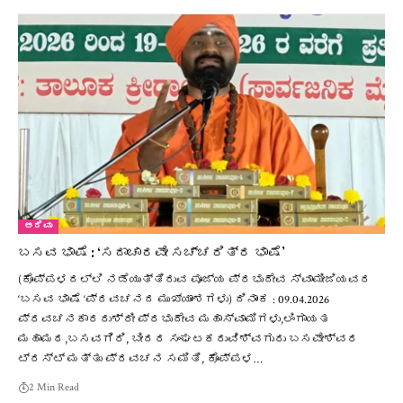
ಅರಿವು
ಬಸವ ಭಾಷೆ : ‘ಸದಾಚಾರವೇ ಸಚ್ಚರಿತ್ರ ಭಾಷೆ’
(ಕೊಪ್ಪಳದಲ್ಲಿ ನಡೆಯುತ್ತಿರುವ ಪೂಜ್ಯ ಪ್ರಭುದೇವ ಸ್ವಾಮೀಜಿಯವರ
‘ಬಸವ ಭಾಷೆ ‘ಪ್ರವಚನದ ಮುಖ್ಯಾಂಶಗಳು) ದಿನಾಂಕ : 09.04.2026
ಪ್ರವಚನಕಾರರುಶ್ರೀ ಪ್ರಭುದೇವ ಮಹಾಸ್ವಾಮಿಗಳು,ಲಿಂಗಾಯತ
ಮಹಾಮಠ,ಬಸವಗಿರಿ, ಬೀದರ ಸಂಘಟಕರುವಿಶ್ವಗುರು ಬಸವೇಶ್ವರ
ಟ್ರಸ್ಟ್ ಮತ್ತು ಪ್ರವಚನ ಸಮಿತಿ, ಕೊಪ್ಪಳ…
2 Min Read