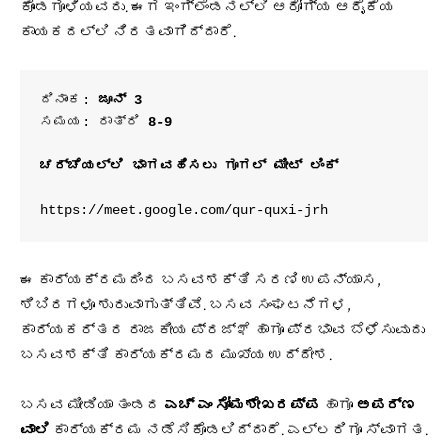
ಕೊಂಡಗೂಳಿಯವರು. ಈಗ ಇಂಗ್ಲೆಂಡನಲ್ಲಿ ಆರೋಗ್ಯ ಆರೈಕೆಯ
ಕಾಯಕದಲ್ಲಿ ನಿರತವಾಗಿದ್ದಾರೆ.
ದಿನಾಂಕ: 
ಜೂನ್ 3
ಸಮಯ: ರಾತ್ರಿ 
8-9
ಚರ್ಚೆಯಲ್ಲಿ ಭಾಗವಹಿಸಲು ಗೂಗಲ್ ಮೀಟ್ ಲಿಂಕ್
https://meet.google.com/qur-quxi-jrh
ಈ ಕಾರ್ಯಕ್ರಮದಿಂದ ಬಸವಶಕ್ತಿ ಸರಣಿ ಉಪನ್ಯಾಸ,
ಶಿಬಿರಗಳೂ ಶುರುವಾಗುತ್ತಿವೆ. ಬಸವ ಸಂಘಟನೆಗಳ,
ಕಾರ್ಯಕರ್ತರ ರಾಜಕೀಯ ಪ್ರಜ್ಞೆ ಹಾಗೂ ಪ್ರಭಾವ ಬೆಳೆಸುವುದು
ಬಸವಶಕ್ತಿ ಕಾರ್ಯಕ್ರಮದ ಮುಖ್ಯ ಉದ್ದೇಶ.
ಬಸವ ಮೀಡಿಯಾ ತಂಡದ
ಎಚ್ ಎಂ ಸೋಮಶೇಖರಪ್ಪ
ಹಾಗೂ
ಅಪರ್ಣ
ವಾಲಿ
ಕಾರ್ಯಕ್ರಮ ನಡೆಸಿಕೊಡಲಿದ್ದಾರೆ. ಎಲ್ಲರಿಗೂ ಸ್ವಾಗತ.