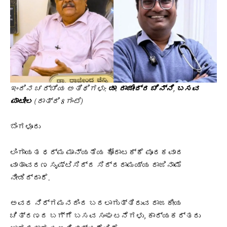
ಇಂದಿನ ಚರ್ಚೆಯ ಅತಿಥಿಗಳು:
ಡಾ. ರಾಜೇಂದ್ರ ಚೆನ್ನಿ
,
ಬಸವ
ಪಾಟೀಲ
(ರಾತ್ರಿ 8 ಗಂಟೆ)
ಬೆಂಗಳೂರು
ಲಿಂಗಾಯತ ಧರ್ಮ ಮಾನ್ಯತೆಯ ಹೋರಾಟಕ್ಕೆ ಪೂರಕವಾದ
ವಾತಾವರಣ ಸೃಷ್ಟಿಸಿದ್ದ ಸಿದ್ದರಾಮಯ್ಯ ರಾಜಿನಾಮೆ
ನೀಡಿದ್ದಾರೆ.
ಅವರ ನಿರ್ಗಮನದಿಂದ ಬದಲಾಗುತ್ತಿರುವ ರಾಜಕೀಯ
ಚಿತ್ರಣದ ಬಗ್ಗೆ ಬಸವ ಸಂಘಟನೆಗಳು, ಕಾರ್ಯಕರ್ತರು