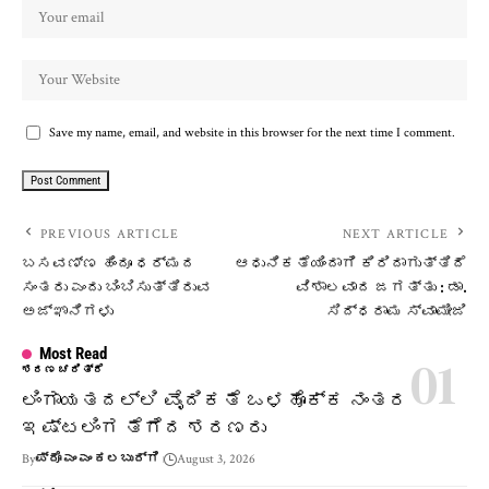
Save my name, email, and website in this browser for the next time I comment.
PREVIOUS ARTICLE
NEXT ARTICLE
ಬಸವಣ್ಣ ಹಿಂದೂ ಧರ್ಮದ
ಆಧುನಿಕತೆಯಿಂದಾಗಿ ಕಿರಿದಾಗುತ್ತಿದೆ
ಸಂತರು ಎಂದು ಬಿಂಬಿಸುತ್ತಿರುವ
ವಿಶಾಲವಾದ ಜಗತ್ತು : ಡಾ.
ಅಜ್ಞಾನಿಗಳು
ಸಿದ್ಧರಾಮ ಸ್ವಾಮೀಜಿ
Most Read
ಶರಣ ಚರಿತ್ರೆ
ಲಿಂಗಾಯತದಲ್ಲಿ ವೈದಿಕತೆ ಒಳಹೊಕ್ಕ ನಂತರ
ಇಷ್ಟಲಿಂಗ ತೆಗೆದ ಶರಣರು
By
ಪ್ರೊ ಎಂ ಎಂ ಕಲಬುರ್ಗಿ
August 3, 2026