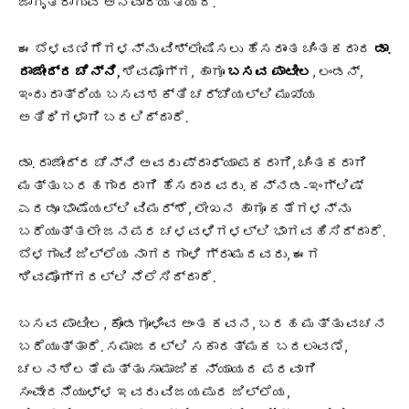
ಜಾಗೃತರಾಗುವ ಅನಿವಾರ್ಯತೆಯಿದೆ.
ಈ ಬೆಳವಣಿಗೆಗಳನ್ನು ವಿಶ್ಲೇಷಿಸಲು ಹೆಸರಾಂತ ಚಿಂತಕರಾದ
ಡಾ.
ರಾಜೇಂದ್ರ ಚೆನ್ನಿ,
ಶಿವಮೊಗ್ಗ, ಹಾಗೂ
ಬಸವ ಪಾಟೀಲ
, ಲಂಡನ್,
ಇಂದು ರಾತ್ರಿಯ ಬಸವಶಕ್ತಿ ಚರ್ಚೆಯಲ್ಲಿ ಮುಖ್ಯ
ಅತಿಥಿಗಳಾಗಿ ಬರಲಿದ್ದಾರೆ.
ಡಾ. ರಾಜೇಂದ್ರ ಚೆನ್ನಿ ಅವರು ಪ್ರಾಧ್ಯಾಪಕರಾಗಿ, ಚಿಂತಕರಾಗಿ
ಮತ್ತು ಬರಹಗಾರರಾಗಿ ಹೆಸರಾದವರು. ಕನ್ನಡ-ಇಂಗ್ಲಿಷ್
ಎರಡೂ ಭಾಷೆಯಲ್ಲಿ ವಿಮರ್ಶೆ, ಲೇಖನ ಹಾಗೂ ಕತೆಗಳನ್ನು
ಬರೆಯುತ್ತಲೇ ಜನಪರ ಚಳವಳಿಗಳಲ್ಲಿ ಭಾಗವಹಿಸಿದ್ದಾರೆ.
ಬೆಳಗಾವಿ ಜಿಲ್ಲೆಯ ನಾಗರಗಾಳಿ ಗ್ರಾಮದವರು, ಈಗ
ಶಿವಮೊಗ್ಗದಲ್ಲಿ ನೆಲೆಸಿದ್ದಾರೆ.
ಬಸವ ಪಾಟೀಲ, ಕೊಂಡಗೂಳಿಂವ ಅಂತ ಕವನ, ಬರಹ ಮತ್ತು ವಚನ
ಬರೆಯುತ್ತಾರೆ. ಸಮಾಜದಲ್ಲಿ ಸಕಾರತ್ಮಕ ಬದಲಾವಣೆ,
ಚಲನಶಿಲತೆ ಮತ್ತು ಸಾಮಾಜಿಕ ನ್ಯಾಯದ ಪರವಾಗಿ
ಸಂವೇದನೆಯುಳ್ಳ ಇವರು ವಿಜಯಪುರ ಜಿಲ್ಲೆಯ,