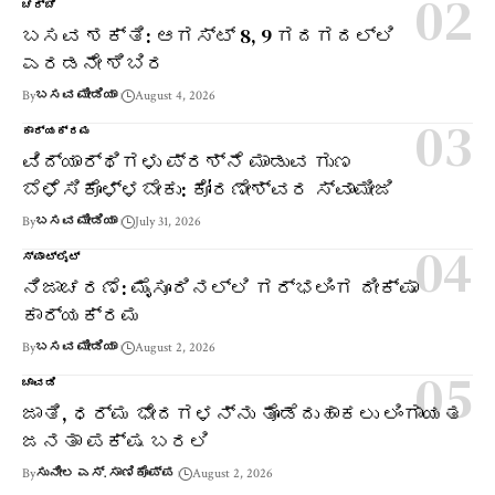
ಚರ್ಚೆ
ಬಸವ ಶಕ್ತಿ: ಆಗಸ್ಟ್ 8, 9 ಗದಗದಲ್ಲಿ
ಎರಡನೇ ಶಿಬಿರ
By
ಬಸವ ಮೀಡಿಯಾ
August 4, 2026
ಕಾರ್ಯಕ್ರಮ
ವಿದ್ಯಾರ್ಥಿಗಳು ಪ್ರಶ್ನೆ ಮಾಡುವ ಗುಣ
ಬೆಳೆಸಿಕೊಳ್ಳಬೇಕು: ಕೋರಣೇಶ್ವರ ಸ್ವಾಮೀಜಿ
By
ಬಸವ ಮೀಡಿಯಾ
July 31, 2026
ಸ್ಪಾಟ್‌ಲೈಟ್
ನಿಜಾಚರಣೆ: ಮೈಸೂರಿನಲ್ಲಿ ಗರ್ಭಲಿಂಗ ದೀಕ್ಷಾ
ಕಾರ್ಯಕ್ರಮ
By
ಬಸವ ಮೀಡಿಯಾ
August 2, 2026
ಚಾವಡಿ
ಜಾತಿ, ಧರ್ಮ ಭೇದಗಳನ್ನು ತೊಡೆದುಹಾಕಲು ಲಿಂಗಾಯತ
ಜನತಾ ಪಕ್ಷ ಬರಲಿ
By
ಸುನೀಲ ಎಸ್. ಸಾಣಿಕೊಪ್ಪ
August 2, 2026