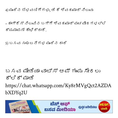
4) ಮುಂದಿನ ಬೆಳವಣಿಗೆಗಳು, ಡಿ ಕೆ ಶಿವಕುಮಾರ್ ನಿಲುವು
– ಕಾಂಗ್ರೆಸ್ ನಿಲುವಿನ ಬಗ್ಗೆ ಶಿವಕುಮಾರ್ ಪಂಚಪೀಠಗಳಲ್ಲಿ
ಕ್ಷಮಾಪಣೆ ಕೇಳಿದ್ದಾರೆ.
5) ಬಸವ ಸಂಘಟನೆಗಳ ಮುಂದಿನ ದಾರಿ
ಬಸವ ಮೀಡಿಯಾ ವಾಟ್ಸ್ ಆಪ್ ಗುಂಪು ಸೇರಲು
ಕ್ಲಿಕ್ ಮಾಡಿ
https://chat.whatsapp.com/Ky8rMVgQct2AZDA
bXDYq2U