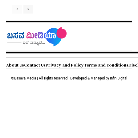
About Us
Contact Us
Privacy and Policy
Terms and conditions
Disc
©Basava Media | All rights reserved | Developed & Managed by
Infin Digital