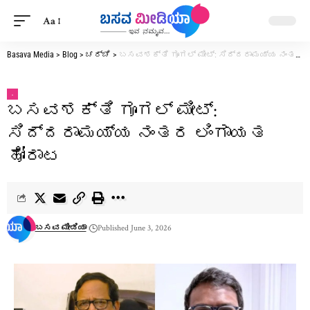
Aa
Basava Media
>
Blog
>
ಚರ್ಚೆ
>
ಬಸವಶಕ್ತಿ ಗೂಗಲ್ ಮೀಟ್: ಸಿದ್ದರಾಮಯ್ಯ ನಂತರ ಲಿಂಗಾಯತ ಹೋರಾಟ
.
ಬಸವಶಕ್ತಿ ಗೂಗಲ್ ಮೀಟ್:
ಸಿದ್ದರಾಮಯ್ಯ ನಂತರ ಲಿಂಗಾಯತ
ಹೋರಾಟ
ಬಸವ ಮೀಡಿಯಾ
Published June 3, 2026