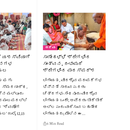
ಅರಿವು
ಿ ಯಶಸ್ವಿಯಾಗಿ
ಸಾಣೇಹಳ್ಳಿ ಶ್ರೀಗಳಿಂದ
ದಿನಗಳ
ಸಾಂತ್ವನ, ರಂಭಾಪುರಿ
್ಮಟ
ಶ್ರೀಗಳಿಂದ ಪಾದಸ್ಪರ್ಶ
 ಫ ಗು
ಲಿಂಗಾಯತ, ವೀರಶೈವ ಪರಂಪರೆಗಳ
ಸ್ಮರಣಾರ್ಥ,
ಭಿನ್ನತೆ ಸಾರುವ ಎರಡು
ಿನ ಮಲ್ಲೂರು
ಚಿತ್ರಗಳು ಸಿಂಧನೂರು ವೀರಶೈವ
ವ ಮಂಟಪದಲ್ಲಿ
ಲಿಂಗಾಯತ ಒಂದೇ, ಅವೆರಡು ಬೇರೆಬೇರೆ
 'ಶಿವಯೋಗ
ಅಲ್ಲ ಎಂದು ವಾದಿಸುವ ಬಹುತೇಕ
 ಜುಲೈ 12,13
ಲಿಂಗಾಯತರು, ಮೇಲಿನ ಈ…
6 Min Read