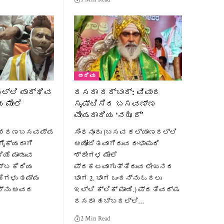
ಅರಿವು
ಲ್ಲಿ ಪಾರ್ಥಿವ
ದಸರಾ ದರ್ಬಾರ್: ವಿವಾದ
 ಮೇಲೆ
ಸೃಷ್ಟಿಸಿದ ಬಸವಣ್ಣ
ವೇಷದಾರಿಯ ‘ನಝರ್’
್ಯ ಶರಣಬಸವಪ್ಪ
ಸಿಂಧನೂರು (ಬಸವ ಕಲ್ಯಾಣದಲ್ಲಿ
ಗೈಕ್ಯರಾಗಿ
ಆಯೋಜಿತವಾಗಿರುವ ರಂಭಾಪುರಿ
ಯೆ ಮಾಡುವ
ಶ್ರೀಗಳ ಮೇಲೆ
್ಬ ಕಿರಿಯ
ಪ್ರಕಟವಾಗುತ್ತಿರುವ ಲೇಖನದ
ಮಿಗಳು ತಮ್ಮ
ಭಾಗ 2. ಭಾಗ ಒಂದನ್ನು ಓದಲು
್ನು ಅವರ
ಇಲ್ಲಿ ಕ್ಲಿಕ್ ಮಾಡಿ.) ಪ್ರತಿವರ್ಷ
ದಸರಾ ಹಬ್ಬದಲ್ಲಿ…
2 Min Read