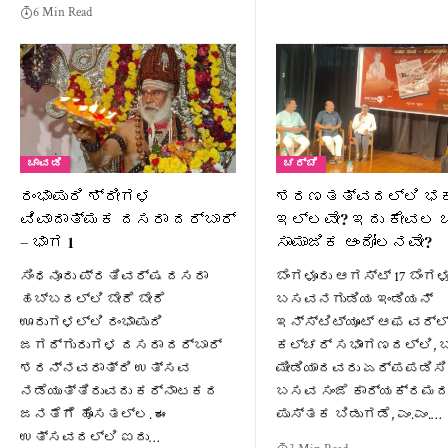
6 Min Read
ಚಾವಡಿ
ಚರ್ಚೆ
ರಂಭಾಪುರಿ ಶ್ರೀಗಳ
ಶರಣತತ್ವದಲ್ಲಿ ಭಕ
ವಿವಾದಾತ್ಮಕ ದಸರಾ ದರ್ಬಾರ್
ಇಲ್ಲವೇ? ಇದು ಕೇವಲ ಒ
– ಭಾಗ 1
ಸಾಮಾಜಿಕ ಆಂದೋಲನವೇ?
ಸಿಂಧನೂರು ಪ್ರತಿವರ್ಷ ದಸರಾ
ಬೆಂಗಳೂರು ಆಗಸ್ಟ್ 17 ಬೆಂಗ
ಹಬ್ಬದಲ್ಲಿ ಬೇರೆ ಬೇರೆ
ಬಸವನಗುಡಿಯ ಇಂಡಿಯನ್
ಊರುಗಳಲ್ಲಿ ರಂಭಾಪುರಿ
ಇನ್ಸ್ಟಿಟ್ಯೂಟ್ ಆಫ ವರ್ಲ
ಜಗದ್ಗುರುಗಳ ದಸರಾ ದರ್ಬಾರ್
ಕಲ್ಚರ್ ಸಭಾಂಗಣದಲ್ಲಿ,
ಶರನ್ನವರಾತ್ರಿ ಉತ್ಸವ
ಮೀಡಿಯಾದವರು ಏರ್ಪಪಡಿಸ
ನಡೆಯುತ್ತಿರುವದು ಕರ್ನಾಟಕದ
ಬಸವ ಸಂಜೆ ಕಾರ್ಯಕ್ರಮದ
ಜನತೆಗೆ ಹೊಸತಲ್ಲ. ಈ
ಪುಸ್ತಕ ಬಿಡುಗಡೆ, ಎಂ.ಎಂ.…
ಉತ್ಸವದಲ್ಲಿ ಐದು…