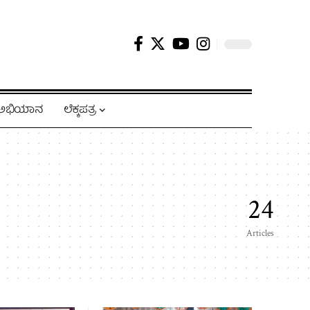
ಿ ಅಭಿಯಾನ
ಲೆಕ್ಕಪತ್ರ
24
Articles