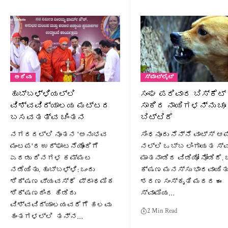
ಅರಿವು
ಸ್ಪಾಟ್‌ಲೈಟ್
ಹುಬ್ಬಳ್ಳಿಯಲ್ಲಿ
ಸಂಘ ಪರಿವಾರ ಬಿಸ್ಕೆಟ್ 
ವಿಶ್ವವಿದ್ಯಾಲಯ ಮಟ್ಟದ
ಸಾಕಿದ ನಾಯಿಗಳನ್ನು ಚೂ
ಬಸವತತ್ವ ಚಿಂತನ
ಬಿಟ್ಟಿದೆ
ನಗರದಲ್ಲಿ ನೂತನ 'ಅನುಭವ
ಸಿಂಧನೂರು ನೆನ್ನೆ ವಾಟ್ಸ್ ಆಪ
ಮಂಟಪ'ದ ಉದ್ಘಾಟನೆಯೊಂದಿಗೆ
ನಲ್ಲಿ ಒಬ್ಬ ಲಿಂಗಾಯತ ಸ್ವ
ಎರಡು ದಿನಗಳ ಕಮ್ಮಟ
ಮಾತನಾಡಿದ ವಿಡಿಯೋ ನೋಡಿದೆ. 
ನಡೆಯಿತು. ಹುಬ್ಬಳ್ಳಿ: ಒಂದು
ಕ್ಷಣ ಮನಸ್ಸು ಭಾರವಾಯಿತು
ಶಿಕ್ಷಣ ವ್ಯವಸ್ಥೆ ಪ್ರಾಥಮಿಕ
ಶರಣ ಸಂಸ್ಕೃತಿ ಮಠದ ಈ
ಶಿಕ್ಷಣದಿಂದ ಹಿಡಿದು
ಸ್ವಾಮಿಯ…
ವಿಶ್ವವಿದ್ಯಾಲಯವರೆಗೆ ಹಲವು
2 Min Read
ಹಂತಗಳಲ್ಲಿ ತನ್ನ…