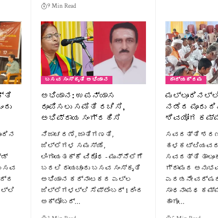
9 Min Read
ಬಸವ ಸಂಸ್ಕೃತಿ ಅಭಿಯಾನ
ಕಾರ್ಯಕ್ರಮ
್ತಿ
ಅಭಿಯಾನ: ಉಪನ್ಯಾಸ
ಮಲ್ಲೂರಿನಲ್ಲ
ಂದು
ರೂಪಿಸಲು ಸಮಿತಿ ರಚಿಸಿ,
ನಡೆದ ಮೂರು 
ಅಭಿಪ್ರಾಯ ಸಂಗ್ರಹಿಸಿ
ಶಿವಯೋಗ ಕಮ
ಳೂರಿನ
ನಿಜಾಚರಣೆ, ಜಾತಿಗಣತಿ,
ಸವದತ್ತಿ ಶರಣ
ಜಿಲ್ಲೆಗಳ ಸಮಸ್ಯೆ,
ಹಳಕಟ್ಟಿಯವರ 
್ಡ್
ಲಿಂಗಾಯತಕ್ಕೆ ವಿರೋಧ - ಮುನ್ನೆಲೆಗೆ
ಸವದತ್ತಿ ತಾಲೂಕ
 ಬಸವ
ಬರಲಿ ರಾಯಚೂರು ಬಸವ ಸಂಸ್ಕೃತಿ
ಗ್ರಾಮದ ಅನುಭ
ಿದ್ದ
ಅಭಿಯಾನ ಕರ್ನಾಟಕದ ಎಲ್ಲ
ಎರಡನೇ ವರ್ಷದ
ಲ್ಲಿ
ಜಿಲ್ಲೆಗಳಲ್ಲಿ ಸೆಪ್ಟೆಂಬರ್ 1 ರಿಂದ
ಸಾಧನಾಪಥ ಕಮ್ಮಟ'
ಅಕ್ಟೋಬರ್…
ಹಾಗೂ…