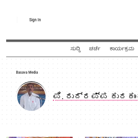
Sign In
ಸುದ್ದಿ
ಚರ್ಚೆ
ಕಾರ್ಯಕ್ರಮ
Basava Media
ಪಿ. ರುದ್ರಪ್ಪ ಕುರಕುಂ