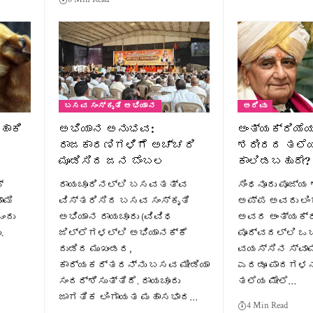
ಬಸವ ಸಂಸ್ಕೃತಿ ಅಭಿಯಾನ
ಅರಿವು
ಹಾಕಿ
ಅಭಿಯಾನ ಅನುಭವ:
ಅಂತ್ಯಕ್ರಿಯೆಯ
ರಾಜಕಾರಣಿಗಳಿಗೆ ಅಚ್ಚರಿ
ಶರೀರದ ತಲೆಯ
ಮೂಡಿಸಿದ ಜನ ಬೆಂಬಲ
ಕಾಲಿಡಬಹುದೇ?
್
ರಾಯಚೂರಿನಲ್ಲಿ ಬಸವತತ್ವ
ಸಿಂಧನೂರು ಪೂಜ
ಾಮಿ
ವಿಸ್ತರಿಸಿದ ಬಸವ ಸಂಸ್ಕೃತಿ
ಅಪ್ಪ ಅವರು ಲಿಂ
ಒಂದು
ಅಭಿಯಾನ ರಾಯಚೂರು (ವಿವಿಧ
ಅವರ ಅಂತ್ಯಕ್ರಿ
.
ಜಿಲ್ಲೆಗಳಲ್ಲಿ ಅಭಿಯಾನಕ್ಕೆ
ಪೂರ್ವದಲ್ಲಿ ಒಬ
ದುಡಿದ ಮುಖಂಡರ,
ವಯಸ್ಸಿನ ಸ್ವಾ
ಕಾರ್ಯಕರ್ತರನ್ನು ಬಸವ ಮೀಡಿಯಾ
ಎರಡೂ ಪಾದಗಳನ
ಸಂದರ್ಶಿಸುತ್ತಿದೆ. ರಾಯಚೂರು
ತಲೆಯ ಮೇಲೆ…
ಜಾಗತಿಕ ಲಿಂಗಾಯತ ಮಹಾಸಭಾದ…
4 Min Read