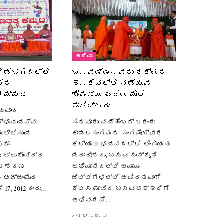
ಅರಿವು
ಡಿಭಾಗದಲ್ಲಿ
ಬಸವಣ್ಣನವರು ಧರ್ಮದ
ಸಿದ
ಹೆಸರಿನಲ್ಲಿ ನಡೆಯುವ
ಕಮ್ಮಟ
ಶೋಷಣೆಯ ಎದೆಯ ಮೇಲೆ
ಕಾಲಿಟ್ಟರು
್ಯವಾದ
್ಭಾವವನ್ನು
ಸಿಂಧನೂರು ನವ್ಹೆಂಬರ್ 11 ರಂದು
ುಟ್ಟಿಸುವ
ಕೂಡಲಸಂಗಮದ ಸಂಗಮೇಶ್ವರ
ಸದಾ
ಕಲ್ಯಾಣ ಭವನದಲ್ಲಿ ಲಿಂಗಾಯತ
ಟ್ಟುಕೊಂಡಿದ್ದ
ಮಠಾಧೀಶರು, ಬಸವ ಸಂಸ್ಕೃತಿ
ೀವ ಶರಣ
ಅಭಿಯಾನದಲ್ಲಿ ಆಯಾಯ
 ಅಜ್ಜಂಪುರ
ಜಿಲ್ಲೆಗಳಲ್ಲಿ ಅವಿರತವಾಗಿ
 17, 2012 ರಂದು…
ಕೆಲಸ ಮಾಡಿದ ಬಸವಭಕ್ತರಿಗೆ
ಅಭಿನಂದನೆ…
3 Min Read