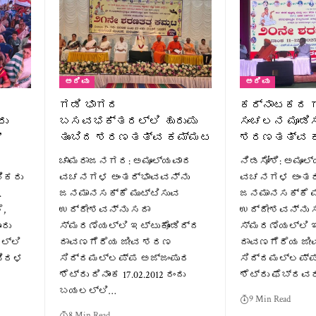
ಅರಿವು
ಅರಿವು
ಗಡಿ ಭಾಗದ
ಕರ್ನಾಟಕದ ಗ
ರು
ಬಸವಭಕ್ತರಲ್ಲಿ ಹುರುಪು
ಸಂಚಲನ ಮೂಡಿ
’
ತುಂಬಿದ ಶರಣತತ್ವ ಕಮ್ಮಟ
ಶರಣತತ್ವ 
ಚಾಮರಾಜನಗರ: ಅಮೂಲ್ಯವಾದ
ನಿಡಸೋಶಿ: ಅಮೂಲ
ಭಿಕರು
ವಚನಗಳ ಅಂತರ್ಭಾವವನ್ನು
ವಚನಗಳ ಅಂತರ
.
ಜನಮಾನಸಕ್ಕೆ ಮುಟ್ಟಿಸುವ
ಜನಮಾನಸಕ್ಕೆ ಮ
ೆ,
ಉದ್ದೇಶವನ್ನು ಸದಾ
ಉದ್ದೇಶವನ್ನು 
ರು
ಸ್ಮರಣೆಯಲ್ಲಿ ಇಟ್ಟುಕೊಂಡಿದ್ದ
ಸ್ಮರಣೆಯಲ್ಲಿ ಇ
ಲ್ಲಿ
ದಾವಣಗೆರೆಯ ಜೀವ ಶರಣ
ದಾವಣಗೆರೆಯ ಜ
ಅವಿರಳ
ಸಿದ್ದಮಲ್ಲಪ್ಪ ಅಜ್ಜಂಪುರ
ಸಿದ್ದಮಲ್ಲಪ್ಪ
ಶೆಟ್ರು ದಿನಾಂಕ 17.02.2012 ರಂದು
ಶೆಟ್ರು ಫೆಬ್ರವರಿ
ಬಯಲಲ್ಲಿ…
9 Min Read
8 Min Read