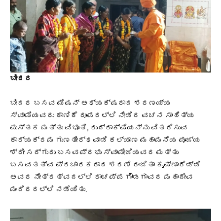
ಬೀದರ
ಬೀದರ ಬಸವ ಮಿಷನ್ ಅಧ್ಯಕ್ಷರಾದ ಶರಣಯ್ಯ
ಸ್ವಾಮಿಯವರು ಕಾಣಿಕೆ ರೂಪದಲ್ಲಿ ನೀಡಿದ ವಚನ ಸಾಹಿತ್ಯ
ಪುಸ್ತಕ ಮತ್ತು ವಿಭೂತಿ, ರುದ್ರಾಕ್ಷಿಯನ್ನು ವಿತರಿಸುವ
ಕಾರ್ಯಕ್ರಮ ಗುಣತೀರ್ಥವಾಡಿ ಕಲ್ಯಾಣ ಮಹಾಮನೆಯ ಪೂಜ್ಯ
ಶ್ರೀ ಸದ್ಗುರು ಬಸವಪ್ರಭು ಸ್ವಾಮೀಜಿಯವರ ಮತ್ತು
ಬಸವತತ್ವ ಪ್ರಚಾರಕರಾದ ಶರಣೆ ರಂಜಿತಾ ಕೃಷ್ಣಾರೆಡ್ಡಿ
ಅವರ ನೇತ್ರತ್ವದಲ್ಲಿ ರಾಚಪ್ಪ ಗೌಡಗಾವದ ಮಹಾದೇವ
ಮಂದಿರದಲ್ಲಿ ನಡೆಯಿತು.