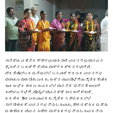
ಸಾನಿಧ್ಯ ವಹಿಸಿದ ಶ್ರೀಗಳು ಮಾತನಾಡಿ ವಚನಗಳು ಮಾನವನ
ದೈನಂದಿನ ಬದುಕಿಗೆ ದಿವ್ಯ ಮಾರ್ಗದರ್ಶನಗಳಾಗಿವೆ.
ಪ್ರತಿಯೊಬ್ಬರ ಮನೆಯಲ್ಲಿ ಬಸವಾದಿ ಶರಣರ ವಚನಗಳ
ಪಾರಾಯಣ ಮಾಡಬೇಕು ಎಂದರು. ಇಂದಿನ ಯುವಪೀಳಿಗೆಯು ನೈತಿಕತೆಯಿಂದ
ದೂರ ಉಳಿದ ಕಾರಣ ಅವರಲ್ಲಿ ಮಾನಸಿಕ ಖಿನ್ನತೆ ಉಂಟಾಗಿ
ದುಶ್ಚಟಗಳಿಗೆ, ಮೊಬೈಲ್ ಜೀವನಕ್ಕೆ ದಾಸರಾಗಿದ್ದಾರೆ,
ಇದರಿಂದ ಹೊರಬಂದು ಯುವಕರು ನೈತಿಕ ಸತ್ಪಥದಲ್ಲಿ
ಸಾಗಬೇಕಾದರೆ ವಚನಗಳನ್ನು ಓದುವುದು, ದೇಶಭಕ್ತರ ಮತ್ತು
ಮಹಾತ್ಮರ ಜೀವನ ಸಂದೇಶ ಪುಸ್ತಕಗಳನ್ನು ಓದುವದನ್ನು