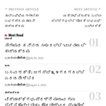
PREVIOUS ARTICLE
NEXT ARTICLE
ಹುಬ್ಬಳ್ಳಿಯ ಗಂಗಾಂಬಿಕಾ
ಯತ್ನಾಳ್ ವಿರುದ್ಧ ಎಲ್ಲಾ
ಬಳಗದಿಂದ ಮಹಾಮನೆ
ಜಿಲ್ಲೆಗಳಲ್ಲಿ ‘ಪೊರಕೆ ಚಳವಳಿ’
ಕಾರ್ಯಕ್ರಮ
ಎಚ್ಚರಿಕೆ
Most Read
ಚಾವಡಿ
ಸಿಂಗಾಪುರ ಕನ್ನಡ ಸಂಘದಲ್ಲಿ ‘ವಚನಾಂಜಲಿ’
ಕಾರ್ಯಕ್ರಮ
By
ಬಸವ ಮೀಡಿಯಾ
July 30, 2026
ಇಂದು
ಬಸವ ಶಕ್ತಿ: ಆಗಸ್ಟ್ 8, 9 ಗದಗದಲ್ಲಿ
ಎರಡನೇ ಶಿಬಿರ
By
ಬಸವ ಮೀಡಿಯಾ
August 4, 2026
ಕಾರ್ಯಕ್ರಮ
ವಿದ್ಯಾರ್ಥಿಗಳು ಪ್ರಶ್ನೆ ಮಾಡುವ ಗುಣ
ಬೆಳೆಸಿಕೊಳ್ಳಬೇಕು: ಕೋರಣೇಶ್ವರ ಸ್ವಾಮೀಜಿ