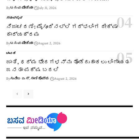
By
ಬಸವ ಮೀಡಿಯಾ
July 31, 2026
ಸ್ಪಾಟ್‌ಲೈಟ್
ನಿಜಾಚರಣೆ: ಮೈಸೂರಿನಲ್ಲಿ ಗರ್ಭಲಿಂಗ ದೀಕ್ಷಾ
ಕಾರ್ಯಕ್ರಮ
By
ಬಸವ ಮೀಡಿಯಾ
August 2, 2026
ಚಾವಡಿ
ಜಾತಿ, ಧರ್ಮ ಭೇದಗಳನ್ನು ತೊಡೆದುಹಾಕಲು ಲಿಂಗಾಯತ
ಜನತಾ ಪಕ್ಷ ಬರಲಿ
By
ಸುನೀಲ ಎಸ್. ಸಾಣಿಕೊಪ್ಪ
August 2, 2026