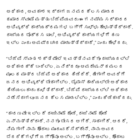
ಅಧಿಕಾರ, ಅವಕಾಶ ಇದ್ದಾಗ ಜನಪರ ಕೆಲಸ ಮಾಡದ
ಕುಮಾರಸ್ವಾಮಿ ಮತ್ತು ಬಿಜೆಪಿಯವರು ಈಗ ನಮ್ಮ ಸರ್ಕಾರದ
ಅಭಿವೃದ್ಧಿ ಕಾರ್ಯಕ್ರಮಗಳ ಬಗ್ಗೆ ಸುಳ್ಳು ಹೇಳುತ್ತಿದ್ದಾರೆ.
ರಾಜ್ಯದ ಬೊಕ್ಕಸ ಖಾಲಿ, ಅಭಿವೃದ್ಧಿ ಕಾರ್ಯಗಳಿಗೆ ಹಣ
ಇಲ್ಲ ಎಂದು ಅಪಪ್ರಚಾರ ಮಾಡುತ್ತಿದ್ದಾರೆ,” ಎಂದು ಹೇಳಿದರು.
“ಬಿಜೆಪಿ ಸ್ವಂತ ಶಕ್ತಿ ಮೇಲೆ ಇವತ್ತಿನವರೆಗೂ ರಾಜ್ಯದಲ್ಲಿ
ಅಧಿಕಾರಕ್ಕೆ ಬಂದಿಲ್ಲ. ಏನಿದ್ದರೂ ಆಪರೇಷನ್ ಕಮಲದ
ಮೂಲಕ ಮಾತ್ರ ಬಿಜೆಪಿ ಅಧಿಕಾರ ಹಿಡಿದಿದೆ. ಹೀಗಾಗಿ ಅವರಿಗೆ
ಜನರ ಅಭಿವೃದ್ಧಿ ಬೇಕಾಗಿಲ್ಲ. ಬೈಪಾಸ್ ಹಾದಿಯಲ್ಲೇ ಅಧಿಕಾರ
ಹಿಡಿಯಲು ಕಾದು ಕುಳಿತಿದ್ದಾರೆ. ಬಿಜೆಪಿ ರಾಜ್ಯದಲ್ಲಿ ಅಧಿಕಾರ
ನಡೆಸಿದಾಗಲೂ ಜನರ ಕೆಲಸ ಮಾಡಲಿಲ್ಲ,” ಎಂದು ಕಿಡಿಕಾರಿದರು.
“ಕಾರಣವೇ ಇಲ್ಲದೆ ರಾಜೀನಾಮೆ ಕೊಡಿ, ರಾಜಿನಾಮೆ ಕೊಡಿ
ಎನ್ನುತ್ತಿದ್ದಾರೆ. ನನಗೂ ಬೇಸರ ಆಗಿದೆ. ಸಾಕಾಗಿದೆ. ಆದರೆ,
ನಿಮಗಾಗಿ ನಾನು ಹೋರಾಟ ಮುಂದುವರೆಸಿದ್ದೇನೆ. ನಾನು ಅವರ
ಬೆದರಿಕೆಗಳಿಗೆ ಜಗ್ಗೋನೂ ಅಲ್ಲ. ಬಗ್ಗೋನೂ ಅಲ್ಲ. ಹೋರಾಟ