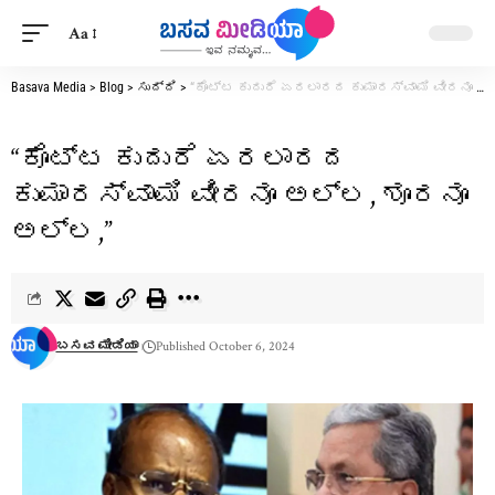
Aa
Basava Media
>
Blog
>
ಸುದ್ದಿ
>
“ಕೊಟ್ಟ ಕುದುರೆ ಏರಲಾರದ ಕುಮಾರಸ್ವಾಮಿ ವೀರನೂ ಅಲ್ಲ, ಶೂರನೂ ಅಲ್ಲ,”
“ಕೊಟ್ಟ ಕುದುರೆ ಏರಲಾರದ
ಕುಮಾರಸ್ವಾಮಿ ವೀರನೂ ಅಲ್ಲ, ಶೂರನೂ
ಅಲ್ಲ,”
ಬಸವ ಮೀಡಿಯಾ
Published October 6, 2024