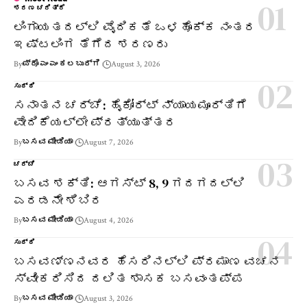
ಶರಣ ಚರಿತ್ರೆ
ಲಿಂಗಾಯತದಲ್ಲಿ ವೈದಿಕತೆ ಒಳಹೊಕ್ಕ ನಂತರ
ಇಷ್ಟಲಿಂಗ ತೆಗೆದ ಶರಣರು
By
ಪ್ರೊ ಎಂ ಎಂ ಕಲಬುರ್ಗಿ
August 3, 2026
ಸುದ್ದಿ
ಸನಾತನ ಚರ್ಚೆ: ಹೈಕೋರ್ಟ್ ನ್ಯಾಯಮೂರ್ತಿಗೆ
ವೇದಿಕೆಯಲ್ಲೇ ಪ್ರತ್ಯುತ್ತರ
By
ಬಸವ ಮೀಡಿಯಾ
August 7, 2026
ಚರ್ಚೆ
ಬಸವ ಶಕ್ತಿ: ಆಗಸ್ಟ್ 8, 9 ಗದಗದಲ್ಲಿ
ಎರಡನೇ ಶಿಬಿರ
By
ಬಸವ ಮೀಡಿಯಾ
August 4, 2026
ಸುದ್ದಿ
ಬಸವಣ್ಣನವರ ಹೆಸರಿನಲ್ಲಿ ಪ್ರಮಾಣ ವಚನ
ಸ್ವೀಕರಿಸಿದ ದಲಿತ ಶಾಸಕ ಬಸವಂತಪ್ಪ
By
ಬಸವ ಮೀಡಿಯಾ
August 3, 2026