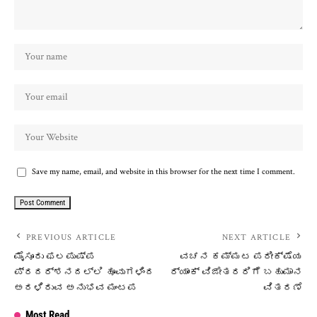
Save my name, email, and website in this browser for the next time I comment.
PREVIOUS ARTICLE
NEXT ARTICLE
ಮೈಸೂರು ಫಲಪುಷ್ಪ
ವಚನ ಕಮ್ಮಟ ಪರೀಕ್ಷೆಯ
ಪ್ರದರ್ಶನದಲ್ಲಿ ಹೂವುಗಳಿಂದ
ರ‍್ಯಾಂಕ್ ವಿಜೇತರರಿಗೆ ಬಹುಮಾನ
ಅರಳಿರುವ ಅನುಭವ ಮಂಟಪ
ವಿತರಣೆ
Most Read