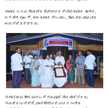
ರಾಂಪೂರ ಬಸವ ಸೇವಾ ಪ್ರತಿಷ್ಠಾನದ ದಿಲೀಪಕುಮಾರ ಹೂಗಾರ,
ಜಗದೀಶ ಮೂಲಗೆ, ರಾಜಕುಮಾರ ನೆಲವಾಲ, ಸೊಮನಾಥ ಯಾಳವಾರ
ಉಪಸ್ಥಿತರಿದ್ದರು.
ಗಂಗಾಂಬಿಕಾ ಮಹೇಶ ಮಂಗಲಗಿ ಗುರುಪೂಜೆ ನೇರವೇರಿಸಿದರು.
ಗುರುಕಿರಣ ಚಿದ್ರಿ, ಮಾಣಿಕೇಶ್ವರಿ ವಚನ ಸಂಗೀತ