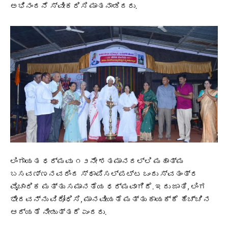
ಅಭಿನಂದನೆ ಸ್ವೀಕರಿಸಿ ಮಾತನಾಡಿದರು.
ಲಿಂಗಾಯತ ಧರ್ಮವು ೧೨ನೇ ಶತಮಾನದಲ್ಲಿ ಮಹಾತ್ಮ
ಬಸವಣ್ಣನವರಿಂದ ಸ್ಥಾಪಿಸಲ್ಪಟ್ಟ ಒಂದು ಸ್ವತಂತ್ರ
ವೈಚಾರಿಕ ಮತ್ತು ಸಮಾನತೆಯ ಧರ್ಮವಾಗಿದೆ. ಇದು ಜಾತಿ, ಲಿಂಗ
ಭೇದವನ್ನು ವಿರೋಧಿಸಿ, ಮಾನವೀಯತೆ ಮತ್ತು ಕಾಯಕ್ಕೆ ಹೆಚ್ಚಿನ
ಆದ್ಯತೆ ನೀಡುತ್ತದೆ ಎಂದರು.