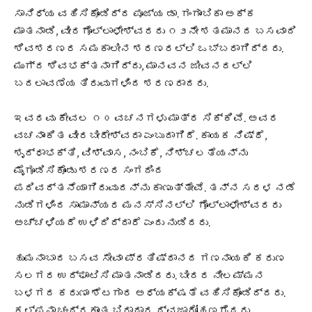
ಸಾನಿಧ್ಯ ವಹಿಸಿಕೊಂಡಿದ್ದ ಪೂಜ್ಯ ಡಾ. ಗಂಗಾಂಬಿಕಾ ಅಕ್ಕ
ಮಾತನಾಡಿ, ವೀರಗೊಲ್ಲಾಳೇಶ್ವರರು ೧೨ನೇ ಶತಮಾನದ ಬಸವಾದಿ
ಶಿವಶರಣರ ಸಮಕಾಲೀನ ಶರಣರಲ್ಲಿ ಒಬ್ಬರಾಗಿದ್ದರು.
ಮುಗ್ದ ಶಿವಭಕ್ತನಾಗಿದ್ದು, ಮಾನವನ ಜೀವನದಲ್ಲಿ
ಬದಲಾವಣೆಯ ತಿರುವುಗಳಿಂದ ಶರಣರಾದರು.
ಇವರವು ಕೇವಲ ೧೦ ವಚನಗಳು ಮಾತ್ರ ಸಿಕ್ಕಿವೆ. ಅವರ
ವಚನಾಂಕಿತ ವೀರಬೀರೇಶ್ವರಾ ಎಂಬುದಾಗಿದೆ. ಕಾಯಕ ನಿಷ್ಠೆ,
ಶೃದ್ಧಾಭಕ್ತಿ, ವಿಶ್ವಾಸ, ನಂಬಿಕೆ, ನಿಶ್ಚಲತೆಯನ್ನು
ಮೈಗೂಡಿಸಿಕೊಂಡು ಶರಣರ ಸಂಗದಿಂದ
ಪರಿವರ್ತನೆಯಾಗಿರುವುದನ್ನು ಕಾಣುತ್ತೇವೆ. ತನ್ನ ಸರಳ ನಡೆ
ನುಡಿಗಳಿಂದ ಸಾಮಾನ್ಯರ ಮನಸ್ಸಿನಲ್ಲಿ ಗೊಲ್ಲಾಳೇಶ್ವರರು
ಅಚ್ಚಳಿಯದೆ ಉಳಿದಿದ್ದಾರೆ ಎಂದು ನುಡಿದರು.
ಹುಮನಾಬಾದ ಬಸವ ಸೇವಾ ಪ್ರತಿಷ್ಠಾನದ ಗಣನಾಯಕಿ ಕರುಣ
ಸಲಗರ ಉದ್ಘಾಟಿಸಿ ಮಾತನಾಡಿದರು. ಬೀದರ ನೀಲಮ್ಮನ
ಬಳಗದ ಕರುಣಾ ಶೆಟಗಾರ ಅಧ್ಯಕ್ಷತೆ ವಹಿಸಿಕೊಂಡಿದ್ದರು.
ಕಲ್ಪನಾ ಚಂದ್ರಕಾಂತ ಬಿರಾದಾರ ಧ್ವಜಾರೋಹಣಗೈದರು.