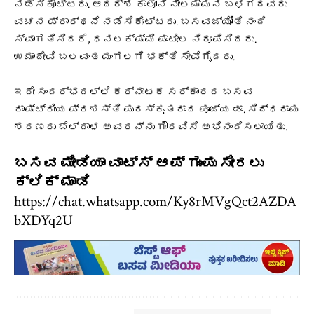
ನಡೆಸಿಕೊಟ್ಟರು. ಆದರ್ಶ ಕಾಲೋನಿ ನೀಲಮ್ಮನ ಬಳಗದವರು
ವಚನ ಪ್ರಾರ್ಥನೆ ನಡೆಸಿಕೊಟ್ಟರು. ಬಸವಜ್ಯೋತಿ ನಂದಿ
ಸ್ವಾಗತಿಸಿದರೆ, ಧನಲಕ್ಷ್ಮಿ ಪಾಟೀಲ ನಿರೂಪಿಸಿದರು.
ಉಮಾದೇವಿ ಬಲವಂತ ಮಂಗಲಗಿ ಭಕ್ತಿ ಸೇವೆಗೈದರು.
ಇದೇ ಸಂದರ್ಭದಲ್ಲಿ ಕರ್ನಾಟಕ ಸರ್ಕಾರದ ಬಸವ
ರಾಷ್ಟ್ರೀಯ ಪ್ರಶಸ್ತಿ ಪುರಸ್ಕೃತರಾದ ಪೂಜ್ಯ ಡಾ. ಸಿದ್ಧರಾಮ
ಶರಣರು ಬೆಲ್ದಾಳ ಅವರನ್ನು ಗೌರವಿಸಿ ಅಭಿನಂದಿಸಲಾಯಿತು.
ಬಸವ ಮೀಡಿಯಾ ವಾಟ್ಸ್ ಆಪ್ ಗುಂಪು ಸೇರಲು
ಕ್ಲಿಕ್ ಮಾಡಿ
https://chat.whatsapp.com/Ky8rMVgQct2AZDA
bXDYq2U