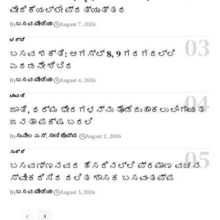
ವೇದಿಕೆಯಲ್ಲೇ ಪ್ರತ್ಯುತ್ತರ
By
ಬಸವ ಮೀಡಿಯಾ
August 7, 2026
ಚರ್ಚೆ
ಬಸವ ಶಕ್ತಿ: ಆಗಸ್ಟ್ 8, 9 ಗದಗದಲ್ಲಿ
ಎರಡನೇ ಶಿಬಿರ
By
ಬಸವ ಮೀಡಿಯಾ
August 4, 2026
ಚಾವಡಿ
ಜಾತಿ, ಧರ್ಮ ಭೇದಗಳನ್ನು ತೊಡೆದುಹಾಕಲು ಲಿಂಗಾಯತ
ಜನತಾ ಪಕ್ಷ ಬರಲಿ
By
ಸುನೀಲ ಎಸ್. ಸಾಣಿಕೊಪ್ಪ
August 2, 2026
ಸುದ್ದಿ
ಬಸವಣ್ಣನವರ ಹೆಸರಿನಲ್ಲಿ ಪ್ರಮಾಣ ವಚನ
ಸ್ವೀಕರಿಸಿದ ದಲಿತ ಶಾಸಕ ಬಸವಂತಪ್ಪ
By
ಬಸವ ಮೀಡಿಯಾ
August 3, 2026