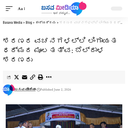
Aa
Basava Media
>
Blog
>
ಕಾರ್ಯಕ್ರಮ
>
ಶರಣರ ವಚನಗಳಲ್ಲಿ ಲಿಂಗಾಯತ ಧರ್ಮದ ಮೂಲತತ್ವ: ಬೆಲ್ದಾಳ ಶರಣರು
ಶರಣರ ವಚನಗಳಲ್ಲಿ ಲಿಂಗಾಯತ
ಧರ್ಮದ ಮೂಲತತ್ವ: ಬೆಲ್ದಾಳ
ಶರಣರು
ಬಸವ ಮೀಡಿಯಾ
Published June 2, 2026