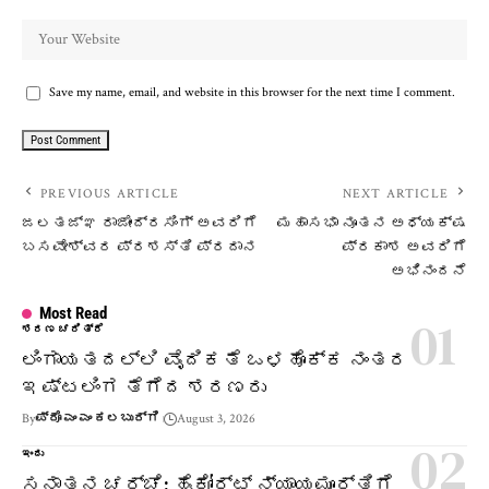
Save my name, email, and website in this browser for the next time I comment.
PREVIOUS ARTICLE
NEXT ARTICLE
ಜಲತಜ್ಞ ರಾಜೇಂದ್ರಸಿಂಗ್ ಅವರಿಗೆ
ಮಹಾಸಭಾ ನೂತನ ಅಧ್ಯಕ್ಷ
ಬಸವೇಶ್ವರ ಪ್ರಶಸ್ತಿ ಪ್ರದಾನ
ಪ್ರಕಾಶ ಅವರಿಗೆ
ಅಭಿನಂದನೆ
Most Read
ಶರಣ ಚರಿತ್ರೆ
ಲಿಂಗಾಯತದಲ್ಲಿ ವೈದಿಕತೆ ಒಳಹೊಕ್ಕ ನಂತರ
ಇಷ್ಟಲಿಂಗ ತೆಗೆದ ಶರಣರು
By
ಪ್ರೊ ಎಂ ಎಂ ಕಲಬುರ್ಗಿ
August 3, 2026
ಇಂದು
ಸನಾತನ ಚರ್ಚೆ: ಹೈಕೋರ್ಟ್ ನ್ಯಾಯಮೂರ್ತಿಗೆ