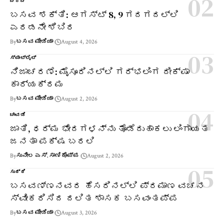
ಚರ್ಚೆ
ಬಸವ ಶಕ್ತಿ: ಆಗಸ್ಟ್ 8, 9 ಗದಗದಲ್ಲಿ
ಎರಡನೇ ಶಿಬಿರ
By
ಬಸವ ಮೀಡಿಯಾ
August 4, 2026
ಸ್ಪಾಟ್‌ಲೈಟ್
ನಿಜಾಚರಣೆ: ಮೈಸೂರಿನಲ್ಲಿ ಗರ್ಭಲಿಂಗ ದೀಕ್ಷಾ
ಕಾರ್ಯಕ್ರಮ
By
ಬಸವ ಮೀಡಿಯಾ
August 2, 2026
ಚಾವಡಿ
ಜಾತಿ, ಧರ್ಮ ಭೇದಗಳನ್ನು ತೊಡೆದುಹಾಕಲು ಲಿಂಗಾಯತ
ಜನತಾ ಪಕ್ಷ ಬರಲಿ
By
ಸುನೀಲ ಎಸ್. ಸಾಣಿಕೊಪ್ಪ
August 2, 2026
ಸುದ್ದಿ
ಬಸವಣ್ಣನವರ ಹೆಸರಿನಲ್ಲಿ ಪ್ರಮಾಣ ವಚನ
ಸ್ವೀಕರಿಸಿದ ದಲಿತ ಶಾಸಕ ಬಸವಂತಪ್ಪ
By
ಬಸವ ಮೀಡಿಯಾ
August 3, 2026