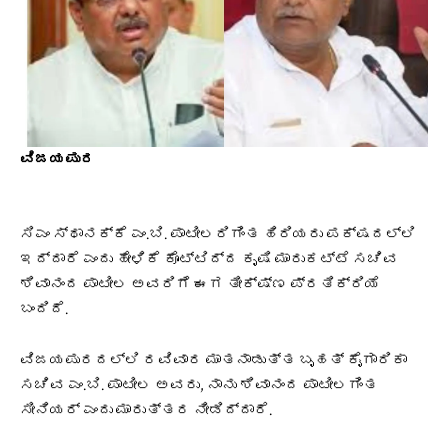
ವಿಜಯಪುರ
ಸಿಎಂ ಸ್ಥಾನಕ್ಕೆ ಎಂ.ಬಿ. ಪಾಟೀಲರಿಗಿಂತ ಹಿರಿಯರು ಪಕ್ಷದಲ್ಲಿ
ಇದ್ದಾರೆ ಎಂದು ಹೇಳಿಕೆ ಕೊಟ್ಟಿದ್ದ ಕೃಷಿ ಮಾರುಕಟ್ಟೆ ಸಚಿವ
ಶಿವಾನಂದ ಪಾಟೀಲ ಅವರಿಗೆ ಈಗ ತೀಕ್ಷ್ಣ ಪ್ರತಿಕ್ರಿಯೆ
ಬಂದಿದೆ.
ವಿಜಯಪುರದಲ್ಲಿ ರವಿವಾರ ಮಾತನಾಡುತ್ತ ಬೃಹತ್‌ ಕೈಗಾರಿಕಾ
ಸಚಿವ ಎಂ.ಬಿ. ಪಾಟೀಲ ಅವರು, ನಾನು ಶಿವಾನಂದ ಪಾಟೀಲಗಿಂತ
ಸೀನಿಯರ್ ಎಂದು ಮಾರುತ್ತರ ನೀಡಿದ್ದಾರೆ.