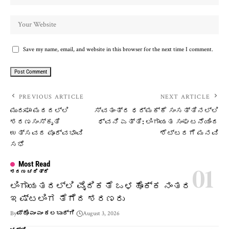
Save my name, email, and website in this browser for the next time I comment.
PREVIOUS ARTICLE
NEXT ARTICLE
ಮುರುಘಾ ಮಠದಲ್ಲಿ
ಸ್ವತಂತ್ರ ಧರ್ಮಕ್ಕೆ ಸಂಸತ್ತಿನಲ್ಲಿ
ಶರಣಸಂಸ್ಕೃತಿ
ಧ್ವನಿ ಎತ್ತಿ: ಲಿಂಗಾಯತ ಸಂಘಟನೆಯಿಂದ
ಉತ್ಸವದ ಪೂರ್ವಭಾವಿ
ಶೆಟ್ಟರಗೆ ಮನವಿ
ಸಭೆ
Most Read
ಶರಣ ಚರಿತ್ರೆ
ಲಿಂಗಾಯತದಲ್ಲಿ ವೈದಿಕತೆ ಒಳಹೊಕ್ಕ ನಂತರ
ಇಷ್ಟಲಿಂಗ ತೆಗೆದ ಶರಣರು
By
ಪ್ರೊ ಎಂ ಎಂ ಕಲಬುರ್ಗಿ
August 3, 2026