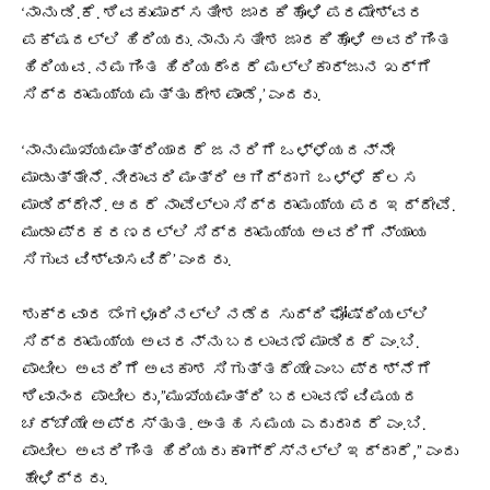
‘ನಾನು ಡಿ.ಕೆ. ಶಿವಕುಮಾರ್ ಸತೀಶ ಜಾರಕಿಹೊಳಿ ಪರಮೇಶ್ವರ
ಪಕ್ಷದಲ್ಲಿ ಹಿರಿಯರು. ನಾನು ಸತೀಶ ಜಾರಕಿಹೊಳಿ ಅವರಿಗಿಂತ
ಹಿರಿಯವ. ನಮಗಿಂತ ಹಿರಿಯರೆಂದರೆ ‌ಮಲ್ಲಿಕಾರ್ಜುನ ಖರ್ಗೆ
ಸಿದ್ದರಾಮಯ್ಯ ಮತ್ತು ದೇಶಪಾಂಡೆ,’ ಎಂದರು.
‘ನಾನು ಮುಖ್ಯಮಂತ್ರಿಯಾದರೆ ಜನರಿಗೆ ಒಳ್ಳೆಯದನ್ನೇ
ಮಾಡುತ್ತೇನೆ. ನೀರಾವರಿ ಮಂತ್ರಿ ಆಗಿದ್ದಾಗ ಒಳ್ಳೆ ಕೆಲಸ
ಮಾಡಿದ್ದೇನೆ. ಆದರೆ ನಾವೆಲ್ಲಾ ಸಿದ್ದರಾಮಯ್ಯ ಪರ ಇದ್ದೇವೆ.
ಮುಡಾ ಪ್ರಕರಣದಲ್ಲಿ ಸಿದ್ದರಾಮಯ್ಯ ಅವರಿಗೆ ನ್ಯಾಯ
ಸಿಗುವ ವಿಶ್ವಾಸವಿದೆ’ ಎಂದರು.
ಶುಕ್ರವಾರ ಬೆಂಗಳೂರಿನಲ್ಲಿ ನಡೆದ ಸುದ್ದಿ ಘೋಷ್ಠಿಯಲ್ಲಿ
ಸಿದ್ದರಾಮಯ್ಯ ಅವರನ್ನು ಬದಲಾವಣೆ ಮಾಡಿದರೆ ಎಂ.ಬಿ.
ಪಾಟೀಲ ಅವರಿಗೆ ಅವಕಾಶ ಸಿಗುತ್ತದೆಯೇ ಎಂಬ ಪ್ರಶ್ನೆಗೆ
ಶಿವಾನಂದ ಪಾಟೀಲರು,”ಮುಖ್ಯಮಂತ್ರಿ ಬದಲಾವಣೆ ವಿಷಯದ
ಚರ್ಚೆಯೇ ಅಪ್ರಸ್ತುತ. ಅಂತಹ ಸಮಯ ಎದುರಾದರೆ ಎಂ.ಬಿ.
ಪಾಟೀಲ ಅವರಿಗಿಂತ ಹಿರಿಯರು ಕಾಂಗ್ರೆಸ್‌ನಲ್ಲಿ ಇದ್ದಾರೆ,” ಎಂದು
ಹೇಳಿದ್ದರು.