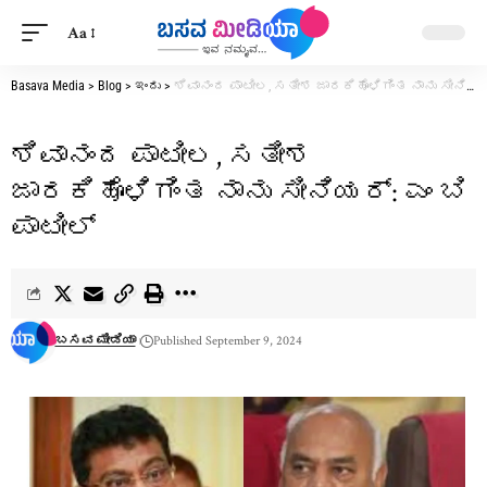
Aa
Basava Media
>
Blog
>
ಇಂದು
>
ಶಿವಾನಂದ ಪಾಟೀಲ, ಸತೀಶ ಜಾರಕಿಹೊಳಿಗಿಂತ ನಾನು ಸೀನಿಯರ್: ಎಂ ಬಿ ಪಾಟೀಲ್
ಶಿವಾನಂದ ಪಾಟೀಲ, ಸತೀಶ
ಜಾರಕಿಹೊಳಿಗಿಂತ ನಾನು ಸೀನಿಯರ್: ಎಂ ಬಿ
ಪಾಟೀಲ್
ಬಸವ ಮೀಡಿಯಾ
Published September 9, 2024