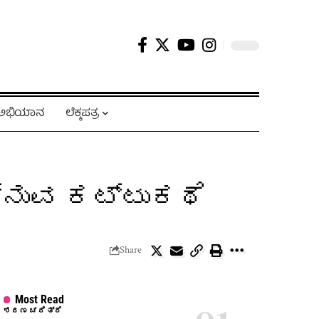
ಿ ಅಭಿಯಾನ
ಲೆಕ್ಕಪತ್ರ
್ನುವ ಕಟ್ಟುಕಥೆ
Share
Most Read
ಶರಣ ಚರಿತ್ರೆ