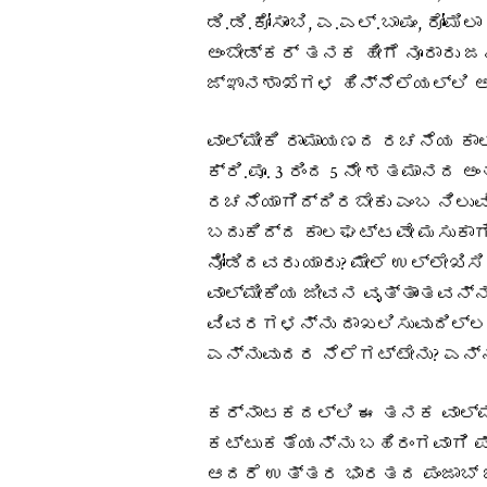
ಡಿ.ಡಿ.ಕೋಸಾಂಬಿ, ಎ.ಎಲ್.ಬಾಷಂ, ರೋಮಿಲ
ಅಂಬೇಡ್ಕರ್ ತನಕ ಹೀಗೆ ನೂರಾರು 
ಜ್ಞಾನಶಾಖೆಗಳ ಹಿನ್ನೆಲೆಯಲ್ಲಿ 
ವಾಲ್ಮೀಕಿ ರಾಮಾಯಣದ ರಚನೆಯ ಕಾಲ
ಕ್ರಿ.ಪೂ. 3 ರಿಂದ 5 ನೇ ಶತಮಾನದ 
ರಚನೆಯಾಗಿದ್ದಿರಬೇಕು ಎಂಬ ನಿಲುವಿಗೆ
ಬದುಕಿದ್ದ ಕಾಲಘಟ್ಟವೇ ಮಸುಕಾಗಿ
ನೋಡಿದವರು ಯಾರು? ಮೇಲೆ ಉಲ್ಲೇ
ವಾಲ್ಮೀಕಿಯ ಜೀವನ ವೃತ್ತಾಂತವನ್ನ
ವಿವರಗಳನ್ನು ದಾಖಲಿಸುವುದಿಲ್ಲ.
ಎನ್ನುವುದರ ನೆಲೆಗಟ್ಟೇನು? ಎನ್ನ
ಕರ್ನಾಟಕದಲ್ಲಿ ಈ ತನಕ ವಾಲ್ಮೀ
ಕಟ್ಟುಕತೆಯನ್ನು ಬಹಿರಂಗವಾಗಿ ಪ್ರ
ಆದರೆ ಉತ್ತರ ಭಾರತದ ಪಂಜಾಬ್ ಒ