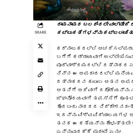
ರಾಮನಾಮದ ಬಲದಿಂದಲೇ ವಾಲ್ಮೀಕಿ ರ
ಕಟ್ಟುಕತೆಗಳನ್ನು ಕಟ್ಟಲಾಯಿತು
SHARE
ಕರ್ನಾಟಕದಲ್ಲಿ ಆಚರಿಸಲ್ಪಡುವ 
ಬಗೆಗೆ ಕಡ್ಡಾಯವಾಗಿ ಉಲ್ಲೇಖಿಸುವ 
ಪೂರ್ವಾಶ್ರಮದಲ್ಲಿ ರತ್ನಾಕರ ಎಂ
ನಿನ್ನ ಈ ಅಪರಾದದಲ್ಲಿ ಮನೆಯವರು
ರತ್ನಾಕರನ ಕುಟುಂಬ ಆತನ ಅಪರಾಧ
ಆತನಿಗೆ ಅರಿವಾಗಿ ದರೋಡೆಯನ್ನು 
ಜ್ಞಾನೋದಯವಾಗಿ ತಪಸ್ಸಿಗೆ ಕೂತಲ್ಲ
ಹೊರಬಂದು ನಾರದರ ನಿರ್ದೇಶನದಂತೆ
ಇದನ್ನು ವಿಶ್ವವಿದ್ಯಾಲಯಗಳ ಅಧ
ತನಕ ಈ ಕತೆಯನ್ನು ಹೇಳುತ್ತಲೇ ಬಂ
ಎನ್ನುವುದಕ್ಕೆ ಪುರಾವೆ ಏನು?