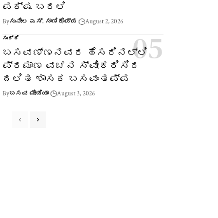
ಪಕ್ಷ ಬರಲಿ
By
ಸುನೀಲ ಎಸ್. ಸಾಣಿಕೊಪ್ಪ
August 2, 2026
ಸುದ್ದಿ
ಬಸವಣ್ಣನವರ ಹೆಸರಿನಲ್ಲಿ
ಪ್ರಮಾಣ ವಚನ ಸ್ವೀಕರಿಸಿದ
ದಲಿತ ಶಾಸಕ ಬಸವಂತಪ್ಪ
By
ಬಸವ ಮೀಡಿಯಾ
August 3, 2026