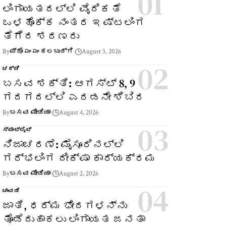
ಲಿಂಗಾಯತದಲ್ಲಿ ವೈದಿಕತೆ
ಒಳಹೊಕ್ಕ ನಂತರ ಇಷ್ಟಲಿಂಗ
ತೆಗೆದ ಶರಣರು
By
ಪ್ರೊ ಎಂ ಎಂ ಕಲಬುರ್ಗಿ
August 3, 2026
ಚರ್ಚೆ
ಬಸವ ಶಕ್ತಿ: ಆಗಸ್ಟ್ 8, 9
ಗದಗದಲ್ಲಿ ಎರಡನೇ ಶಿಬಿರ
By
ಬಸವ ಮೀಡಿಯಾ
August 4, 2026
ಸ್ಪಾಟ್‌ಲೈಟ್
ನಿಜಾಚರಣೆ: ಮೈಸೂರಿನಲ್ಲಿ
ಗರ್ಭಲಿಂಗ ದೀಕ್ಷಾ ಕಾರ್ಯಕ್ರಮ
By
ಬಸವ ಮೀಡಿಯಾ
August 2, 2026
ಚಾವಡಿ
ಜಾತಿ, ಧರ್ಮ ಭೇದಗಳನ್ನು
ತೊಡೆದುಹಾಕಲು ಲಿಂಗಾಯತ ಜನತಾ