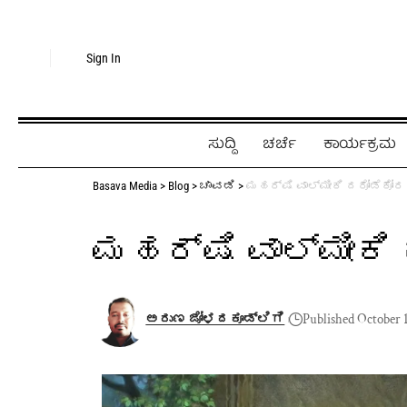
Sign In
ಸುದ್ದಿ
ಚರ್ಚೆ
ಕಾರ್ಯಕ್ರಮ
Basava Media
>
Blog
>
ಚಾವಡಿ
>
ಮಹರ್ಷಿ ವಾಲ್ಮೀಕಿ ದರೋಡೆಕೋ
ಮಹರ್ಷಿ ವಾಲ್ಮೀಕ
ಅರುಣ ಜೋಳದಕೂಡ್ಲಿಗಿ
Published October 