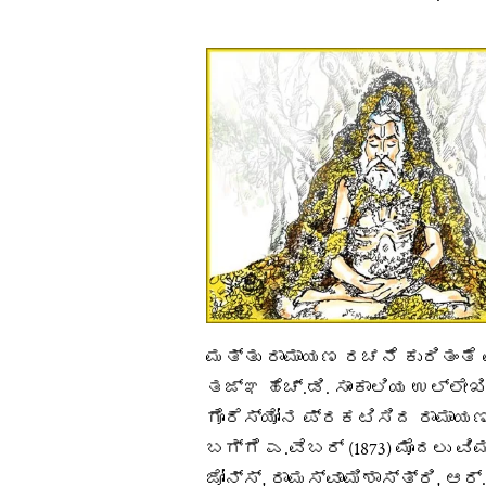
ಮತ್ತು ರಾಮಾಯಣ ರಚನೆ ಕುರಿತಂತ
ತಜ್ಞ ಹೆಚ್.ಡಿ. ಸಾಂಕಾಲಿಯ ಉಲ್ಲೇ
ಗೊರೆಸ್ಯೋನ ಪ್ರಕಟಿಸಿದ ರಾಮಾಯ
ಬಗ್ಗೆ ಎ.ವೆಬರ್ (1873) ಮೊದಲು ವಿಮ
ಜೋನ್ಸ್, ರಾಮಸ್ವಾಮಿಶಾಸ್ತ್ರಿ, ಆರ್.ಸ