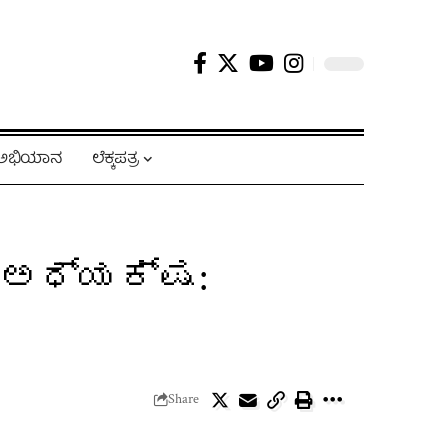
ಿ ಅಭಿಯಾನ
ಲೆಕ್ಕಪತ್ರ
ಯ ಅಧ್ಯಕ್ಷ:
Share