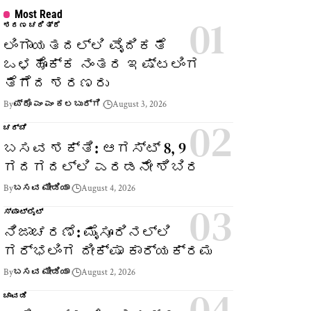
Most Read
ಶರಣ ಚರಿತ್ರೆ
ಲಿಂಗಾಯತದಲ್ಲಿ ವೈದಿಕತೆ
ಒಳಹೊಕ್ಕ ನಂತರ ಇಷ್ಟಲಿಂಗ
ತೆಗೆದ ಶರಣರು
By
ಪ್ರೊ ಎಂ ಎಂ ಕಲಬುರ್ಗಿ
August 3, 2026
ಚರ್ಚೆ
ಬಸವ ಶಕ್ತಿ: ಆಗಸ್ಟ್ 8, 9
ಗದಗದಲ್ಲಿ ಎರಡನೇ ಶಿಬಿರ
By
ಬಸವ ಮೀಡಿಯಾ
August 4, 2026
ಸ್ಪಾಟ್‌ಲೈಟ್
ನಿಜಾಚರಣೆ: ಮೈಸೂರಿನಲ್ಲಿ
ಗರ್ಭಲಿಂಗ ದೀಕ್ಷಾ ಕಾರ್ಯಕ್ರಮ
By
ಬಸವ ಮೀಡಿಯಾ
August 2, 2026
ಚಾವಡಿ