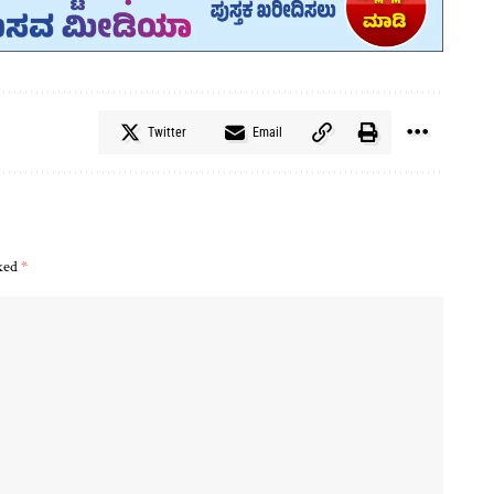
Twitter
Email
rked
*