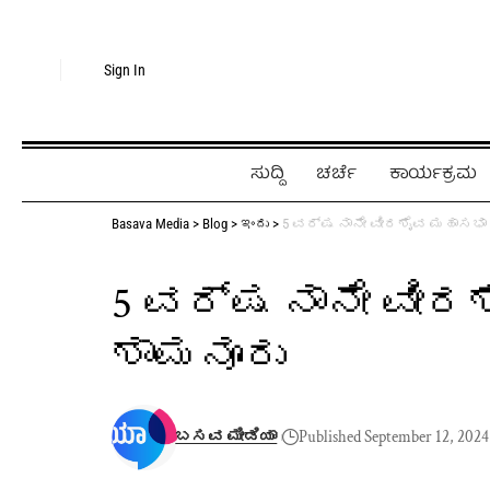
Sign In
ಸುದ್ದಿ
ಚರ್ಚೆ
ಕಾರ್ಯಕ್ರಮ
Basava Media
>
Blog
>
ಇಂದು
>
5 ವರ್ಷ ನಾನೇ ವೀರಶೈವ ಮಹಾಸಭಾ
5 ವರ್ಷ ನಾನೇ ವೀರ
ಶಾಮನೂರು
ಬಸವ ಮೀಡಿಯಾ
Published September 12, 2024