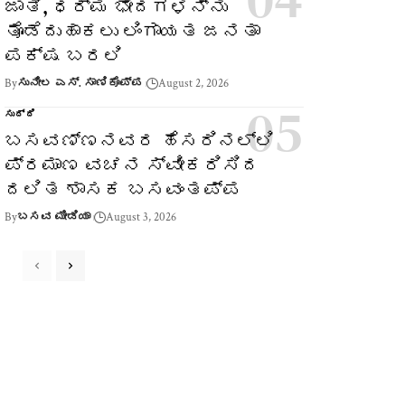
ಜಾತಿ, ಧರ್ಮ ಭೇದಗಳನ್ನು
ತೊಡೆದುಹಾಕಲು ಲಿಂಗಾಯತ ಜನತಾ
ಪಕ್ಷ ಬರಲಿ
By
ಸುನೀಲ ಎಸ್. ಸಾಣಿಕೊಪ್ಪ
August 2, 2026
ಸುದ್ದಿ
ಬಸವಣ್ಣನವರ ಹೆಸರಿನಲ್ಲಿ
ಪ್ರಮಾಣ ವಚನ ಸ್ವೀಕರಿಸಿದ
ದಲಿತ ಶಾಸಕ ಬಸವಂತಪ್ಪ
By
ಬಸವ ಮೀಡಿಯಾ
August 3, 2026