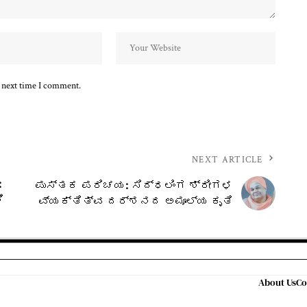
e next time I comment.
NEXT ARTICLE
:
ಪುಸ್ತಕ ಪರಿಚಯ: ಸಿದ್ಧಲಿಂಗ ಶ್ರೀಗಳ
ಿ
ವ್ಯಕ್ತಿತ್ವ ದರ್ಶನದ ಅಮೂಲ್ಯ ಕೃತಿ
About Us
Co