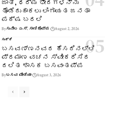
ಜಾತಿ, ಧರ್ಮ ಭೇದಗಳನ್ನು
ತೊಡೆದುಹಾಕಲು ಲಿಂಗಾಯತ ಜನತಾ
ಪಕ್ಷ ಬರಲಿ
By
ಸುನೀಲ ಎಸ್. ಸಾಣಿಕೊಪ್ಪ
August 2, 2026
ಸುದ್ದಿ
ಬಸವಣ್ಣನವರ ಹೆಸರಿನಲ್ಲಿ
ಪ್ರಮಾಣ ವಚನ ಸ್ವೀಕರಿಸಿದ
ದಲಿತ ಶಾಸಕ ಬಸವಂತಪ್ಪ
By
ಬಸವ ಮೀಡಿಯಾ
August 3, 2026