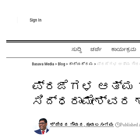
Sign In
ಸುದ್ದಿ
ಚರ್ಚೆ
ಕಾರ್ಯಕ್ರಮ
Basava Media
>
Blog
>
ಕಾರ್ಯಕ್ರಮ
>
ಪ್ರಜೆಗಳ ಆತ್ಮ ಗೌರವ
ಪ್ರಜೆಗಳ ಆತ್ಮ ಗ
ಸಿದ್ಧರಾಮೇಶ್ವರ ಶ
ಶ್ರೀಧರ ಗೌಡರ, ಕೂಡಲಸಂಗಮ
Published 