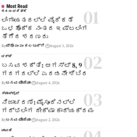
Most Read
ಶರಣ ಚರಿತ್ರೆ
ಲಿಂಗಾಯತದಲ್ಲಿ ವೈದಿಕತೆ
ಒಳಹೊಕ್ಕ ನಂತರ ಇಷ್ಟಲಿಂಗ
ತೆಗೆದ ಶರಣರು
By
ಪ್ರೊ ಎಂ ಎಂ ಕಲಬುರ್ಗಿ
August 3, 2026
ಚರ್ಚೆ
ಬಸವ ಶಕ್ತಿ: ಆಗಸ್ಟ್ 8, 9
ಗದಗದಲ್ಲಿ ಎರಡನೇ ಶಿಬಿರ
By
ಬಸವ ಮೀಡಿಯಾ
August 4, 2026
ಸ್ಪಾಟ್‌ಲೈಟ್
ನಿಜಾಚರಣೆ: ಮೈಸೂರಿನಲ್ಲಿ
ಗರ್ಭಲಿಂಗ ದೀಕ್ಷಾ ಕಾರ್ಯಕ್ರಮ
By
ಬಸವ ಮೀಡಿಯಾ
August 2, 2026
ಚಾವಡಿ