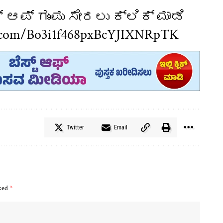
ಆಪ್ ಗುಂಪು ಸೇರಲು ಕ್ಲಿಕ್ ಮಾಡಿ
p.com/Bo3i1f468pxBcYJIXNRpTK
Twitter
Email
rked
*