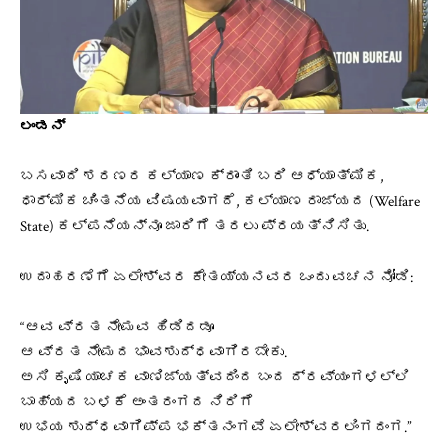
ಲಂಡನ್
ಬಸವಾದಿ ಶರಣರ ಕಲ್ಯಾಣ ಕ್ರಾಂತಿ ಬರಿ ಆಧ್ಯಾತ್ಮಿಕ,
ಧಾರ್ಮಿಕ ಚಿಂತನೆಯ ವಿಷಯವಾಗದೆ, ಕಲ್ಯಾಣ ರಾಜ್ಯದ (Welfare
State) ಕಲ್ಪನೆಯನ್ನೂ ಜಾರಿಗೆ ತರಲು ಪ್ರಯತ್ನಿಸಿತು.
ಉದಾಹರಣೆಗೆ ಏಲೇಶ್ವರ ಕೇತಯ್ಯನವರ ಒಂದು ವಚನ ನೋಡಿ:
“ಆವ ವ್ರತ ನೇಮವ ಹಿಡಿದಡೂ
ಆ ವ್ರತ ನೇಮದ ಭಾವಶುದ್ಧವಾಗಿರಬೇಕು.
ಅಸಿ ಕೃಷಿ ಯಾಚಕ ವಾಣಿಜ್ಯತ್ವದಿಂದ ಬಂದ ದ್ರವ್ಯಂಗಳಲ್ಲಿ
ಬಾಹ್ಯದ ಬಳಕೆ ಅಂತರಂಗದ ನಿರಿಗೆ
ಉಭಯ ಶುದ್ಧವಾಗಿಪ್ಪ ಭಕ್ತನಂಗವೆ ಏಲೇಶ್ವರಲಿಂಗದಂಗ.”