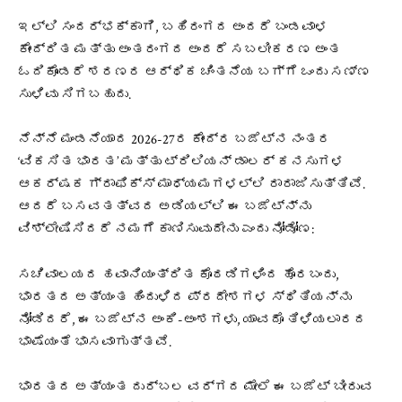
ಇಲ್ಲಿ ಸಂದರ್ಭಕ್ಕಾಗಿ, ಬಹಿರಂಗದ ಅಂದರೆ ಬಂಡವಾಳ
ಕೇಂದ್ರಿತ ಮತ್ತು ಅಂತರಂಗದ ಅಂದರೆ ಸಬಲೀಕರಣ ಅಂತ
ಓದಿಕೊಂಡರೆ ಶರಣರ ಆರ್ಥಿಕ ಚಿಂತನೆಯ ಬಗ್ಗೆ ಒಂದು ಸಣ್ಣ
ಸುಳಿವು ಸಿಗಬಹುದು.
ನೆನ್ನೆ ಮಂಡನೆಯಾದ 2026-27ರ ಕೇಂದ್ರ ಬಜೆಟ್‌ನ ನಂತರ
‘ವಿಕಸಿತ ಭಾರತ’ ಮತ್ತು ಟ್ರಿಲಿಯನ್ ಡಾಲರ್ ಕನಸುಗಳ
ಆಕರ್ಷಕ ಗ್ರಾಫಿಕ್ಸ್ ಮಾಧ್ಯಮಗಳಲ್ಲಿ ರಾರಾಜಿಸುತ್ತಿವೆ.
ಆದರೆ ಬಸವತತ್ವದ ಅಡಿಯಲ್ಲಿ ಈ ಬಜೆಟ್‌ನ್ನು
ವಿಶ್ಲೇಷಿಸಿದರೆ ನಮಗೆ ಕಾಣಿಸುವುದೇನು ಎಂದು ನೋಡೋಣ:
ಸಚಿವಾಲಯದ ಹವಾನಿಯಂತ್ರಿತ ಕೊಠಡಿಗಳಿಂದ ಹೊರಬಂದು,
ಭಾರತದ ಅತ್ಯಂತ ಹಿಂದುಳಿದ ಪ್ರದೇಶಗಳ ಸ್ಥಿತಿಯನ್ನು
ನೋಡಿದರೆ, ಈ ಬಜೆಟ್‌ನ ಅಂಕಿ-ಅಂಶಗಳು, ಯಾವದೊ ತಿಳಿಯಲಾರದ
ಭಾಷೆಯಂತೆ ಭಾಸವಾಗುತ್ತವೆ.
ಭಾರತದ ಅತ್ಯಂತ ದುರ್ಬಲ ವರ್ಗದ ಮೇಲೆ ಈ ಬಜೆಟ್ ಬೀರುವ