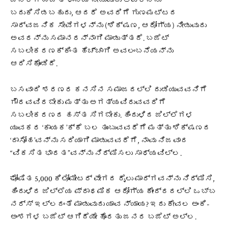
ಜನರಿಗೆ ಉಚಿತ ಧಾನ್ಯ ನೀಡುವುದು ಅವರನ್ನು
ಬದುಕಿಸಿಡಬಹುದು, ಆದರೆ ಅವರಿಗೆ ಗುಣಮಟ್ಟದ
ಸಾರ್ವಜನಿಕ ಸೇವೆಗಳನ್ನು (ಶಿಕ್ಷಣ, ಆರೋಗ್ಯ) ನೀಡುವುದು
ಅವರನ್ನು ಸಮಾನರನ್ನಾಗಿ ಮಾಡುತ್ತದೆ. ಬಜೆಟ್
ಸಬಲೀಕರಣಕ್ಕಿಂತ ಹೆಚ್ಚಾಗಿ ಅವಲಂಬನೆಯನ್ನು
ಆರಿಸಿಕೊಂಡಿದೆ.
ಬಸವಾದಿ ಶರಣರ ಕನಸಿನ ಸಮಾಜದಲ್ಲಿ ದುಡಿಯುವವನಿಗೆ
ಗೌರವವಿರಬೇಕು ಮತ್ತು ಅಗತ್ಯವಿರುವವರಿಗೆ
ಸಬಲೀಕರಣದ ಹಸ್ತ ಸಿಗಬೇಕು. ಹಿಂದುಳಿದ ಜಿಲ್ಲೆಗಳ
ಯುವಕರ ‘ಕಾಯಕ’ಕ್ಕೆ ಬಲ ತುಂಬುವವರೆಗೆ ಮತ್ತು ಶಿಕ್ಷಣದ
‘ದಾಸೋಹ’ವನ್ನು ಸರಿಯಾಗಿ ಮಾಡುವವರೆಗೆ, ನಾವು ನಿಜವಾದ
“ವಿಕಸಿತ ಭಾರತ”ವನ್ನು ನಿರ್ಮಿಸಲು ಸಾಧ್ಯವಿಲ್ಲ.
ಘೋಷಿತ 5,000 ಕಿಲೋಮೀಟರ್ ವೇಗದ ರೈಲು ಮಾರ್ಗವನ್ನು ನಿರ್ಮಿಸಿ,
ಹಿಂದುಳಿದ ಜಿಲ್ಲೆಯ ಪ್ರಾಥಮಿಕ ಆರೋಗ್ಯ ಕೇಂದ್ರದಲ್ಲಿ ಒಬ್ಬ
ನರ್ಸ್ ಇಲ್ಲದಂತೆ ಮಾಡುವುದು ಯಾವ ನ್ಯಾಯ? ಇದು ಕೇವಲ ಅಂಕಿ-
ಅಂಶಗಳ ಬಜೆಟ್ ಆಗಿದೆಯೇ ಹೊರತು ಜನರ ಬಜೆಟ್ ಅಲ್ಲ.