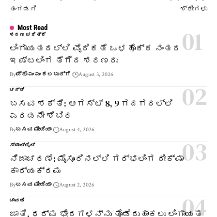
ತಂಗಡಗಿ
ಶ್ರೀಗಳು
Most Read
ಶರಣ ಚರಿತ್ರೆ
ಲಿಂಗಾಯತದಲ್ಲಿ ವೈದಿಕತೆ ಒಳಹೊಕ್ಕ ನಂತರ
ಇಷ್ಟಲಿಂಗ ತೆಗೆದ ಶರಣರು
By
ಪ್ರೊ ಎಂ ಎಂ ಕಲಬುರ್ಗಿ
August 3, 2026
ಚರ್ಚೆ
ಬಸವ ಶಕ್ತಿ: ಆಗಸ್ಟ್ 8, 9 ಗದಗದಲ್ಲಿ
ಎರಡನೇ ಶಿಬಿರ
By
ಬಸವ ಮೀಡಿಯಾ
August 4, 2026
ಸ್ಪಾಟ್‌ಲೈಟ್
ನಿಜಾಚರಣೆ: ಮೈಸೂರಿನಲ್ಲಿ ಗರ್ಭಲಿಂಗ ದೀಕ್ಷಾ
ಕಾರ್ಯಕ್ರಮ
By
ಬಸವ ಮೀಡಿಯಾ
August 2, 2026
ಚಾವಡಿ
ಜಾತಿ, ಧರ್ಮ ಭೇದಗಳನ್ನು ತೊಡೆದುಹಾಕಲು ಲಿಂಗಾಯತ