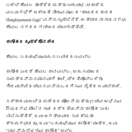
ಬಜೆಟ್ ಕೇವಲ ತಾಂತ್ರಿಕ ಮತ್ತು ಬಂಡವಾಳ-ಆಧಾರಿತ
ವಲಯಗಳಿಗೆ ಆದ್ಯತೆ ನೀಡುವ ಮೂಲಕ “ಕಾಯಕದ ಕಂದಕ
(Employement Gap)” ವನ್ನು ಸೃಷ್ಟಿಸಿದೆ. ಉತ್ಪಾದನಾ ಸಾಧನಗಳು
ಕೇವಲ ನಗರದ ಗಣ್ಯರ ಪಾಲಾಗುತ್ತಿವೆ.
ದಾಸೋಹದ ದೃಷ್ಠಿಕೋನದಿಂದ
ಕೇವಲ ಬದುಕುಳಿಯುವುದು ಸಬಲೀಕರಣವಲ್ಲ
ದಾಸೋಹ ಎಂದರೆ ಕೇವಲ ದಾನವಲ್ಲ; ಅದು ಸಮಾಜದ
ಸಂಪತ್ತನ್ನು ಸಮಾನವಾಗಿ ಹಂಚಿ, ಪ್ರತಿಯೊಬ್ಬರಿಗೂ
ಗೌರವಾನ್ವಿತ ಜೀವನವನ್ನು ಒದಗಿಸುವ ನೈತಿಕ ಜವಾಬ್ದಾರಿ.
ಸರ್ಕಾರವು ಉಚಿತ ಪಡಿತರ ಯೋಜನೆ ಮತ್ತು 17 ಜೀವ ಉಳಿಸುವ
ಔಷಧಗಳ ಮೇಲಿನ ಸುಂಕ ರದ್ದತಿಯನ್ನು ‘ದಾಸೋಹ’ ಎಂದು
ಬಿಂಬಿಸುತ್ತಿದೆ. ಇವು ಅಗತ್ಯವಾದ ಸುರಕ್ಷತಾ
ಕ್ರಮಗಳಾದರೂ, ಇವು “ಬದುಕುಳಿಯುವ ದಾಸೋಹ” ಮಾತ್ರ, ಇವು
“ಬಾಳನ್ನು ಬೆಳಗುವ ದಾಸೋಹ” ಅಲ್ಲ.