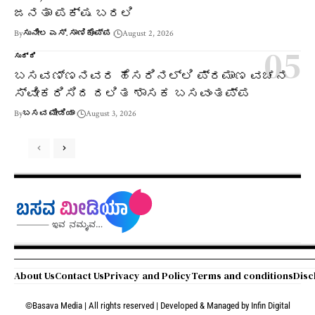
ಜನತಾ ಪಕ್ಷ ಬರಲಿ
By
ಸುನೀಲ ಎಸ್. ಸಾಣಿಕೊಪ್ಪ
August 2, 2026
ಸುದ್ದಿ
ಬಸವಣ್ಣನವರ ಹೆಸರಿನಲ್ಲಿ ಪ್ರಮಾಣ ವಚನ
ಸ್ವೀಕರಿಸಿದ ದಲಿತ ಶಾಸಕ ಬಸವಂತಪ್ಪ
By
ಬಸವ ಮೀಡಿಯಾ
August 3, 2026
About Us
Contact Us
Privacy and Policy
Terms and conditions
Disc
©Basava Media | All rights reserved | Developed & Managed by
Infin Digital