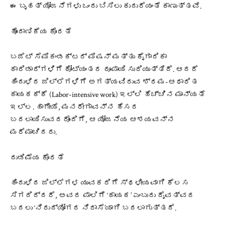
ಈ ಬೃಹತ್ ಯೋಜನೆಗಳು ಒಂದು ಬಿಸಿಲು ಕುದುರೆಯಂತೆ ಕಾಣುತ್ತವೆ.
ಹೊಂದಾಣಿಕೆಯ ಕೊರತೆ
ಬಜೆಟ್ ಸೆಮಿಕಂಡಕ್ಟರ್ ಮಿಷನ್ ಮತ್ತು ಕೈಗಾರಿಕಾ
ಕಾರಿಡಾರ್‌ಗಳಿಗೆ ಕೋಟ್ಯಂತರ ರೂಪಾಯಿ ಸುರಿಯುತ್ತಿದೆ. ಆದರೆ
ಹಿಂದುಳಿದ ಜಿಲ್ಲೆಗಳಿಗೆ ಅಗತ್ಯವಿರುವ ಶ್ರಮ-ಆಧಾರಿತ
ಕಾಯಕಕ್ಕೆ (Labor-intensive work) ಇಲ್ಲಿ ಹೆಚ್ಚಿನ ಮಾನ್ಯತೆ
ಇಲ್ಲ. ಹಾಗೇಯೆ, ಮನರೇಗಾವನ್ನ ಹೆಸರ
ಬದಲಾಯಿಸುವದರೊಂದಿಗೆ, ಆ ಯೋಜನೆಯ ಆಶಯವನ್ನ
ಮರೆಮಾಚಿದರು.
ದುಡಿಮೆಯ ಕೊರತೆ
ಹಿಂದುಳಿದ ಜಿಲ್ಲೆಗಳ ಯುವಕರಿಗೆ ಸ್ಥಳೀಯವಾಗಿ ಕೆಲಸ
ಸಿಗದಿದ್ದರೆ, ಅವರ ಪಾಲಿಗೆ ‘ಕಾಯಕ’ ಎಂಬುದು ದೈವತ್ವದ
ಬದಲು ‘ನಿರುದ್ಯೋಗದ ನಿರಾಸೆ’ಯಾಗಿ ಬದಲಾಗುತ್ತದೆ.