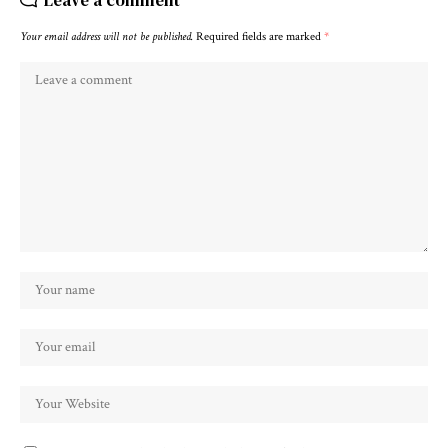
Your email address will not be published.
Required fields are marked
*