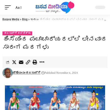
Aa
Basava Media
>
Blog
>
ಇಂದು
>
ಹಿಂಸೆಯಿಂದ ಪಂಚಾಚಾರ್ಯರಲ್ಲಿ ಲೀನವಾದ ಸಾರಂಗ ಮಠಗಳು
ಕಲಬುರ್ಗಿ ಕಲಿಸಿದ್ದು
ಹಿಂಸೆಯಿಂದ ಪಂಚಾಚಾರ್ಯರಲ್ಲಿ ಲೀನವಾದ
ಸಾರಂಗ ಮಠಗಳು
ಪ್ರೊ ಎಂ ಎಂ ಕಲಬುರ್ಗಿ
Published November 6, 2024