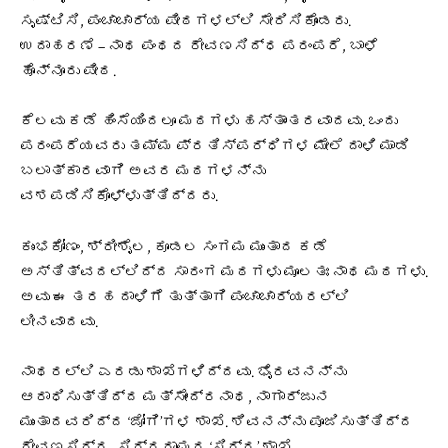
ಸೃಷ್ಟಿಸಿ, ಪಂಚಾಚಾರ್ಯ ಪೀಠಗಳಲ್ಲಿ ಸೇರಿಸಿಕೊಂಡರು.
ಉದಾಹರಣೆ – ನಾಥ ಪಂಥದ ರೇವಣಸಿದ್ಧ ಪರಂಪರೆ, ಬಾಳೆ
ಹೊನ್ನೂರು ಪೀಠ.
ಕೆಲವು ಕಡೆ ಹಿಂಸೆಯಿಂದಲೂ ಮಠಗಳು ಹಸ್ತಾಂತರವಾದವು. ಒಂದು
ಪರಂಪರೆಯವರು ತಮ್ಮ ಪ್ರತಿಸ್ಪರ್ಧಿಗಳ ಮೇಲೆ ದಾಳಿ ಮಾಡಿ
ಬಲಾತ್ಕಾರವಾಗಿ ಅವರ ಮಠಗಳನ್ನು
ವಶಪಡಿಸಿಕೊಳ್ಳುತ್ತಿದ್ದರು.
ಕುಂಭಕೋಣಂ, ಶ್ರೀಶೈಲ, ಕೂಡಲ ಸಂಗಮ ಮುಂತಾದ ಕಡೆ
ಅಸ್ತಿತ್ವದಲ್ಲಿದ್ದ ಸಾರಂಗ ಮಠಗಳು ಮೂಲತಃ ನಾಥ ಮಠಗಳು.
ಅವು ಈ ತರಹ ದಾಳಿಗೆ ತುತ್ತಾಗಿ ಪಂಚಾಚಾರ್ಯರಲ್ಲಿ
ಲೀನವಾದವು.
ನಾಥರಲ್ಲಿ ಎರಡು ಶಾಖೆಗಳಿದ್ದವು. ಭೈರವನನ್ನು
ಆರಾಧಿಸುತ್ತಿದ್ದ ಮತ್ಸೇಂದ್ರನಾಥ, ನಾಗಾರ್ಜುನ
ಮುಂತಾದವರಿದ್ದ ‘ಜೋಗಿ’ಗಳ ಶಾಖೆ. ಶಿವನನ್ನು ಪೂಜಿಸುತ್ತಿದ್ದ
ರೇವಣಸಿದ್ಧ, ಸಿದ್ದರಾಮರ ‘ಸಿದ್ದ’ ಶಾಖೆ.