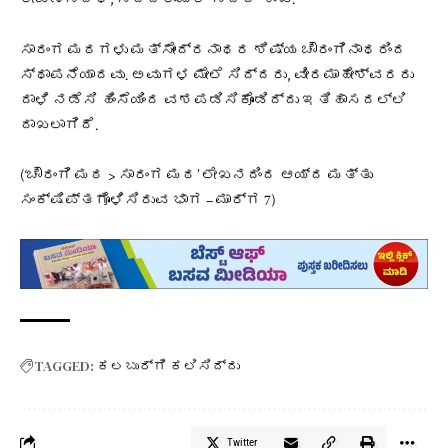
ಸಾರಂಗ ಮಠಗಳು ಮತ್ಸೇಂದ್ರನಾಥರ ಶಿಷ್ಯ ಚೌರಂಗಿನಾಥರಿಂದ
ಸ್ಥಾಪನೆಯಾದವು. ಅವುಗಳ ಮೇಲೆ ಸಿದ್ದರು, ವೀರಮಾಹೇಶ್ವರರು
ದಾಳಿ ನಡೆಸಿ ಹಿಂಸೆಯಿಂದ ವಶಪಡಿಸಿಕೊಂಡಿದ್ದು ಇತಿಹಾಸದಲ್ಲಿ
ದಾಖಲಾಗಿದೆ.
(‘ಚೌರಂಗಿ ಮಠ > ಸಾರಂಗ ಮಠ’ ಲೇಖನದಿಂದ ಆಯ್ದ ಮತ್ತು
ಸಂಕ್ಷಿಪ್ತಗೊಳಿಸಿರುವ ಭಾಗ – ಮಾರ್ಗ 7)
TAGGED:
ಕಲಬುರ್ಗಿ ಕಲಿಸಿದ್ದು
Twitter