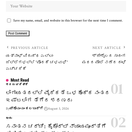
Save my name, email, and website in this browser for the next time I comment.
PREVIOUS ARTICLE
NEXT ARTICLE
ಯತ್ನಾಳ್ ವಿರುದ್ಧ ಎಲ್ಲಾ
ಶ್ರೀಶೈಲದ ಸಾರಂಗ
ಜಿಲ್ಲೆಗಳಲ್ಲಿ ‘ಪೊರಕೆ ಚಳವಳಿ’
ಮಠದ ಮೇಲೆ ನಡೆದ ದಾಳಿ
ಎಚ್ಚರಿಕೆ
Most Read
ಶರಣ ಚರಿತ್ರೆ
ಲಿಂಗಾಯತದಲ್ಲಿ ವೈದಿಕತೆ ಒಳಹೊಕ್ಕ ನಂತರ
ಇಷ್ಟಲಿಂಗ ತೆಗೆದ ಶರಣರು
By
ಪ್ರೊ ಎಂ ಎಂ ಕಲಬುರ್ಗಿ
August 3, 2026
ಇಂದು
ಸನಾತನ ಚರ್ಚೆ: ಹೈಕೋರ್ಟ್ ನ್ಯಾಯಮೂರ್ತಿಗೆ