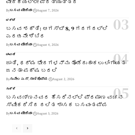
ವೇದಿಕೆಯಲ್ಲೇ ಪ್ರತ್ಯುತ್ತರ
By
ಬಸವ ಮೀಡಿಯಾ
August 7, 2026
ಚರ್ಚೆ
ಬಸವ ಶಕ್ತಿ: ಆಗಸ್ಟ್ 8, 9 ಗದಗದಲ್ಲಿ
ಎರಡನೇ ಶಿಬಿರ
By
ಬಸವ ಮೀಡಿಯಾ
August 4, 2026
ಚಾವಡಿ
ಜಾತಿ, ಧರ್ಮ ಭೇದಗಳನ್ನು ತೊಡೆದುಹಾಕಲು ಲಿಂಗಾಯತ
ಜನತಾ ಪಕ್ಷ ಬರಲಿ
By
ಸುನೀಲ ಎಸ್. ಸಾಣಿಕೊಪ್ಪ
August 2, 2026
ಸುದ್ದಿ
ಬಸವಣ್ಣನವರ ಹೆಸರಿನಲ್ಲಿ ಪ್ರಮಾಣ ವಚನ
ಸ್ವೀಕರಿಸಿದ ದಲಿತ ಶಾಸಕ ಬಸವಂತಪ್ಪ
By
ಬಸವ ಮೀಡಿಯಾ
August 3, 2026