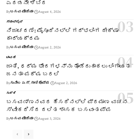
ಎರಡನೇ ಶಿಬಿರ
By
ಬಸವ ಮೀಡಿಯಾ
August 4, 2026
ಸ್ಪಾಟ್‌ಲೈಟ್
ನಿಜಾಚರಣೆ: ಮೈಸೂರಿನಲ್ಲಿ ಗರ್ಭಲಿಂಗ ದೀಕ್ಷಾ
ಕಾರ್ಯಕ್ರಮ
By
ಬಸವ ಮೀಡಿಯಾ
August 2, 2026
ಚಾವಡಿ
ಜಾತಿ, ಧರ್ಮ ಭೇದಗಳನ್ನು ತೊಡೆದುಹಾಕಲು ಲಿಂಗಾಯತ
ಜನತಾ ಪಕ್ಷ ಬರಲಿ
By
ಸುನೀಲ ಎಸ್. ಸಾಣಿಕೊಪ್ಪ
August 2, 2026
ಸುದ್ದಿ
ಬಸವಣ್ಣನವರ ಹೆಸರಿನಲ್ಲಿ ಪ್ರಮಾಣ ವಚನ
ಸ್ವೀಕರಿಸಿದ ದಲಿತ ಶಾಸಕ ಬಸವಂತಪ್ಪ
By
ಬಸವ ಮೀಡಿಯಾ
August 3, 2026