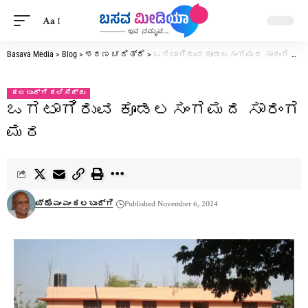
Aa
Basava Media
>
Blog
>
ಶರಣ ಚರಿತ್ರೆ
>
ಒಗಟಾಗಿರುವ ಕೂಡಲಸಂಗಮದ ಸಾರಂಗ ಮಠ
ಕಲಬುರ್ಗಿ ಕಲಿಸಿದ್ದು
ಒಗಟಾಗಿರುವ ಕೂಡಲಸಂಗಮದ ಸಾರಂಗ
ಮಠ
ಪ್ರೊ ಎಂ ಎಂ ಕಲಬುರ್ಗಿ
Published November 6, 2024