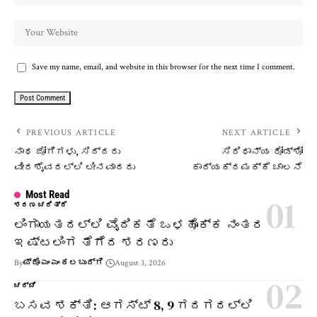
Save my name, email, and website in this browser for the next time I comment.
PREVIOUS ARTICLE
NEXT ARTICLE
ನಾಥ ಜೋಗಿಗಳು, ಸಿದ್ದರು
ಸಿರಿಧಾನ್ಯ ರೋಡ್‌ಶೋ
ವೀರಶೈವರಲ್ಲಿ ಲೀನವಾದರು
ಕಾರ್ಯಕ್ರಮಕ್ಕೆ ಚಾಲನೆ
Most Read
ಶರಣ ಚರಿತ್ರೆ
ಲಿಂಗಾಯತದಲ್ಲಿ ವೈದಿಕತೆ ಒಳಹೊಕ್ಕ ನಂತರ
ಇಷ್ಟಲಿಂಗ ತೆಗೆದ ಶರಣರು
By
ಪ್ರೊ ಎಂ ಎಂ ಕಲಬುರ್ಗಿ
August 3, 2026
ಚರ್ಚೆ
ಬಸವ ಶಕ್ತಿ: ಆಗಸ್ಟ್ 8, 9 ಗದಗದಲ್ಲಿ