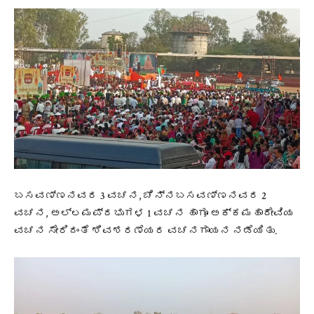
ಬಸವಣ್ಣನವರ 3 ವಚನ, ಚೆನ್ನಬಸವಣ್ಣನವರ 2
ವಚನ, ಅಲ್ಲಮಪ್ರಭುಗಳ 1 ವಚನ ಹಾಗೂ ಅಕ್ಕಮಹಾದೇವಿಯ
ವಚನ ಸೇರಿದಂತೆ ಶಿವಶರಣೆಯರ ವಚನಗಾಯನ ನಡೆಯಿತು.