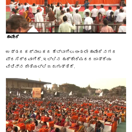
ಹಾವೇರಿ
ಉತ್ತರ ಕರ್ನಾಟಕದ ಹೆಬ್ಬಾಗಿಲು ಅಂತಲೇ‌ ಹಾವೇರಿ ನಗರ
ಪ್ರಸಿದ್ಧವಾಗಿದೆ. ಇಲ್ಲಿನ ಹುಕ್ಕೇರಿಮಠದ ಜಾತ್ರೆಯು
ವಿಭಿನ್ನ ರೀತಿಯಲ್ಲಿ ಜರುಗುತ್ತಿದೆ.