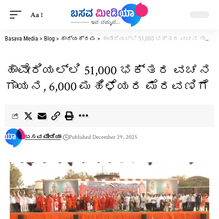
Aa
Basava Media
>
Blog
>
ಕಾರ್ಯಕ್ರಮ
>
ಹಾವೇರಿಯಲ್ಲಿ 51,000 ಭಕ್ತರ ವಚನ ಗಾಯನ, 6,000 ಮಹಿಳೆಯರ ಮೆರವಣಿಗೆ
ಹಾವೇರಿಯಲ್ಲಿ 51,000 ಭಕ್ತರ ವಚನ
ಗಾಯನ, 6,000 ಮಹಿಳೆಯರ ಮೆರವಣಿಗೆ
ಬಸವ ಮೀಡಿಯಾ
Published December 29, 2025