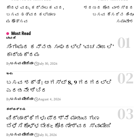
ಕೇರಳ ವಧು, ಕರ್ನಾಟಕ ವರ,
ಶರಣರ ಕೊಂದ ವಂಶಸ್ಥರ
ಬಸವ ತತ್ವದ ಕಲ್ಯಾಣ
ಬಸವ ಹೆಸರಿನ ಹಿಂದೂ
ಮಹೋತ್ಸವ
ಸಮಾವೇಶ
Most Read
ಚಾವಡಿ
ಸಿಂಗಾಪುರ ಕನ್ನಡ ಸಂಘದಲ್ಲಿ ‘ವಚನಾಂಜಲಿ’
ಕಾರ್ಯಕ್ರಮ
By
ಬಸವ ಮೀಡಿಯಾ
July 30, 2026
ಇಂದು
ಬಸವ ಶಕ್ತಿ: ಆಗಸ್ಟ್ 8, 9 ಗದಗದಲ್ಲಿ
ಎರಡನೇ ಶಿಬಿರ
By
ಬಸವ ಮೀಡಿಯಾ
August 4, 2026
ಕಾರ್ಯಕ್ರಮ
ವಿದ್ಯಾರ್ಥಿಗಳು ಪ್ರಶ್ನೆ ಮಾಡುವ ಗುಣ
ಬೆಳೆಸಿಕೊಳ್ಳಬೇಕು: ಕೋರಣೇಶ್ವರ ಸ್ವಾಮೀಜಿ
By
ಬಸವ ಮೀಡಿಯಾ
July 31, 2026