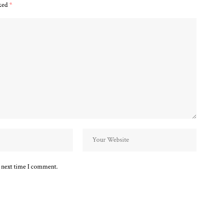
rked
*
e next time I comment.