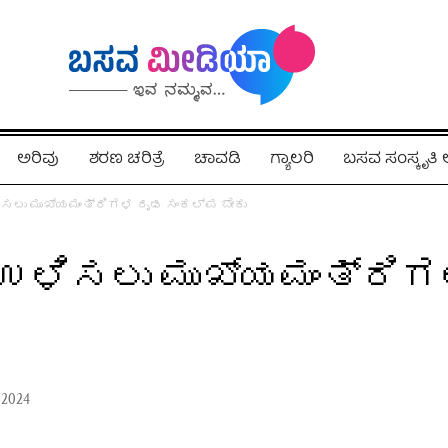
ಅರಿವು
ಶರಣ ಚರಿತ್ರೆ
ಚಾವಡಿ
ಗ್ಯಾಲರಿ
ಬಸವ ಸಂಸ್ಕೃತ
ಲು ಮುಖ್ಯಮಂತ್ರಿಗಳ ದೃಢ ಸಂಕಲ್ಪ ಬೇಕು
ಳಿಸಲು ಮುಖ್ಯಮಂತ್ರಿಗ
 2024