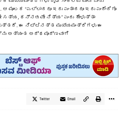
ಕ ಮುಖ್ಯಮಂತ್ರಿಗಳು ದೃಢ ಸಂಕಲ್ಪ ಮಾಡಿ ಒಂದು
. ಆ ಮೂಲಕ “ಎಲ್ಲಾದರೂ ಇರು ಎಂತಾದರೂ ಇರು ಎಂದೆಂದಿಗೂ
ಸತ್ಯ, ಕನ್ನಡವೇ ನಿತ್ಯ” ಎಂದು ಹೇಳುತ್ತಾ
ುತ್ತದೆ. ಈ ನಿಟ್ಟಿನತ್ತ ಮುಖ್ಯಮಂತ್ರಿಗಳು ಈ
ನು ಅತ್ಯಂತ ಅರ್ಥಪೂರ್ಣವಾಗಿ
Twitter
Email