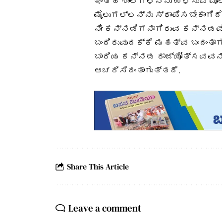
ಇಂತಹ ಶಾಲೆಗಳನ್ನು ಉಳಿಸುವ ಮೂಲ
ಮೈಲುಗಲ್ಲನ್ನು ಸ್ಥಾಪಿಸಬೇಕಾಗಿದೆ
ನೀ ಕನ್ನಡಿಗನಾಗಿರುವ ಕನ್ನಡವೇ 
ಬಂದಿರುವುದಕ್ಕೆ ಮಹತ್ವ ಬಂದಂತಾಗ
ಬಾರಿಯ ಕನ್ನಡ ರಾಜ್ಯೋತ್ಸವವನ್
ಆಚರಿಸಿದಂತಾಗುತ್ತದೆ.
Share This Article
Leave a comment