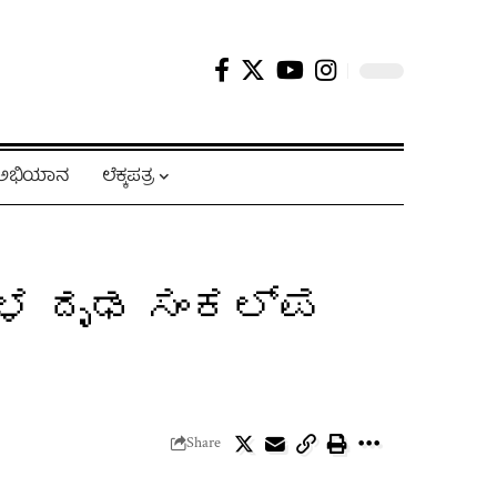
ಿ ಅಭಿಯಾನ
ಲೆಕ್ಕಪತ್ರ
ಳ ದೃಢ ಸಂಕಲ್ಪ
Share