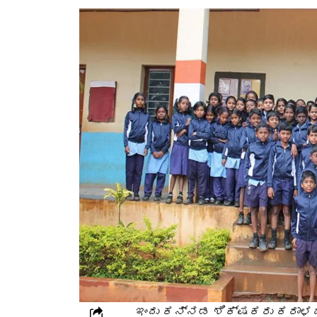
ಇಂದು ಕನ್ನಡ ಶಿಕ್ಷಕರು ಕರಾಳದಿ