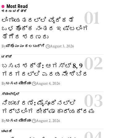
Most Read
ಶರಣ ಚರಿತ್ರೆ
ಲಿಂಗಾಯತದಲ್ಲಿ ವೈದಿಕತೆ
ಒಳಹೊಕ್ಕ ನಂತರ ಇಷ್ಟಲಿಂಗ
ತೆಗೆದ ಶರಣರು
By
ಪ್ರೊ ಎಂ ಎಂ ಕಲಬುರ್ಗಿ
August 3, 2026
ಚರ್ಚೆ
ಬಸವ ಶಕ್ತಿ: ಆಗಸ್ಟ್ 8, 9
ಗದಗದಲ್ಲಿ ಎರಡನೇ ಶಿಬಿರ
By
ಬಸವ ಮೀಡಿಯಾ
August 4, 2026
ಸ್ಪಾಟ್‌ಲೈಟ್
ನಿಜಾಚರಣೆ: ಮೈಸೂರಿನಲ್ಲಿ
ಗರ್ಭಲಿಂಗ ದೀಕ್ಷಾ ಕಾರ್ಯಕ್ರಮ
By
ಬಸವ ಮೀಡಿಯಾ
August 2, 2026
ಚಾವಡಿ