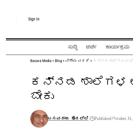
Sign In
ಸುದ್ದಿ
ಚರ್ಚೆ
ಕಾರ್ಯಕ್ರಮ
Basava Media
>
Blog
>
ವಿಶೇಷ ವರದಿ
>
ಕನ್ನಡ ಶಾಲೆಗಳ ಉಳಿಸ
ಕನ್ನಡ ಶಾಲೆಗಳ ಉ
ಬೇಕು
ಬಸವರಾಜ ಹೊರಟ್ಟಿ
Published October 31,