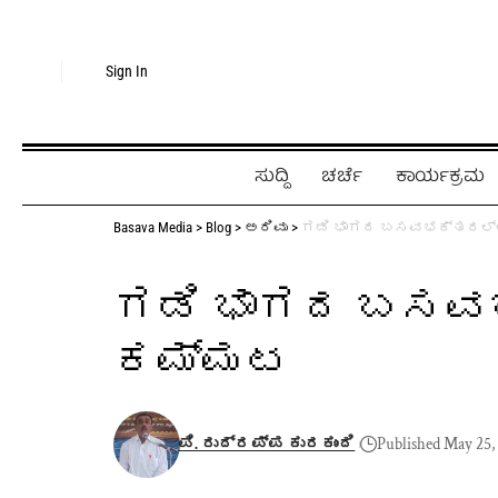
Sign In
ಸುದ್ದಿ
ಚರ್ಚೆ
ಕಾರ್ಯಕ್ರಮ
Basava Media
>
Blog
>
ಅರಿವು
>
ಗಡಿ ಭಾಗದ ಬಸವಭಕ್ತರಲ್ಲಿ
ಗಡಿ ಭಾಗದ ಬಸವಭ
ಕಮ್ಮಟ
ಪಿ. ರುದ್ರಪ್ಪ ಕುರಕುಂದಿ
Published May 25,