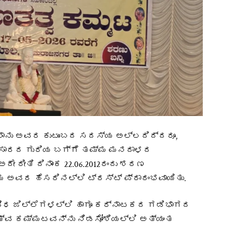
ನಾನು ಅವರ ಕುಟುಂಬದ ಸದಸ್ಯ ಅಲ್ಲದಿದ್ದರೂ,
್ರಸಾರದ ಗುರಿಯ ಬಗ್ಗೆ ತಮ್ಮ ಮನದಾಳದ
ದೇ ರೀತಿ ದಿನಾಂಕ 22.06.2012ರಂದು ಶರಣ
ಅವರ ಹೆಸರಿನಲ್ಲಿ ಟ್ರಸ್ಟ್ ಪ್ರಾರಂಭವಾಯಿತು.
ಿಧ ಜಿಲ್ಲೆಗಳಲ್ಲಿ ಹಾಗೂ ಕರ್ನಾಟಕದ ಗಡಿಭಾಗದ
ತತ್ವ ಕಮ್ಮಟವನ್ನು ನಿಡಸೋಶಿಯಲ್ಲಿ ಅತ್ಯಂತ