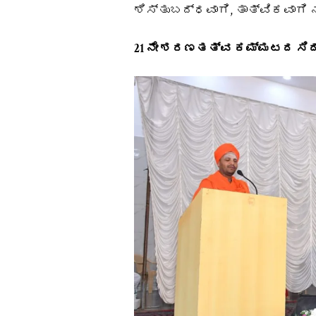
ಶಿಸ್ತುಬದ್ಧವಾಗಿ, ತಾತ್ವಿಕವಾಗಿ 
21 ನೇ ಶರಣತತ್ವ ಕಮ್ಮಟದ ಸಿದ್