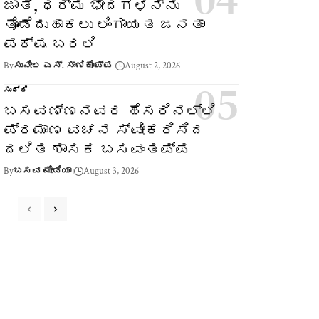
ಜಾತಿ, ಧರ್ಮ ಭೇದಗಳನ್ನು
ತೊಡೆದುಹಾಕಲು ಲಿಂಗಾಯತ ಜನತಾ
ಪಕ್ಷ ಬರಲಿ
By
ಸುನೀಲ ಎಸ್. ಸಾಣಿಕೊಪ್ಪ
August 2, 2026
ಸುದ್ದಿ
ಬಸವಣ್ಣನವರ ಹೆಸರಿನಲ್ಲಿ
ಪ್ರಮಾಣ ವಚನ ಸ್ವೀಕರಿಸಿದ
ದಲಿತ ಶಾಸಕ ಬಸವಂತಪ್ಪ
By
ಬಸವ ಮೀಡಿಯಾ
August 3, 2026