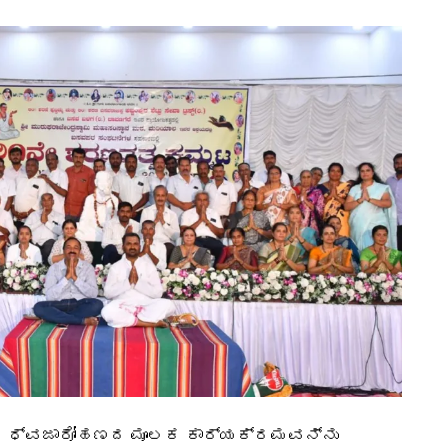
ಸ್ಥಲ ಧ್ವಜಾರೋಹಣದ ಮೂಲಕ ಕಾರ್ಯಕ್ರಮವನ್ನು