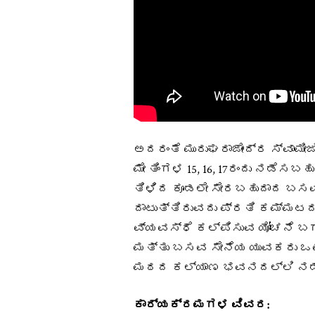
ಅದರಂತೆ ಮುರುಘರಾಜೇಂದ್ರ ಸ್ವಾಮೀ
ಮೇ ತಿಂಗಳ 15, 16, 17ರಂದು ನಡೆ
ತಿಳಿದ ಕೂಡಲೇ ಸೇರಬಹುದಾದ ಬಸವ
ದಾಟುತ್ತಿರುವದು ಪ್ರತಿ ಕಮ್ಮಟದ
ವ್ಯವಸ್ಧೆ ಕಲ್ಪಿಸುವ ಯೋಚನೆ ಬಗ್ಗ
ಮತ್ತು ಬಸವ ಸೇನೆಯ ಯುವಕರು ಒಪ್ಪ
ಮಠದ ಕಲ್ಯಾಣ ಭವನದಲ್ಲಿ ನಡೆಸ
ಕಾರ್ಯಕ್ರಮಗಳ ವಿವರ: