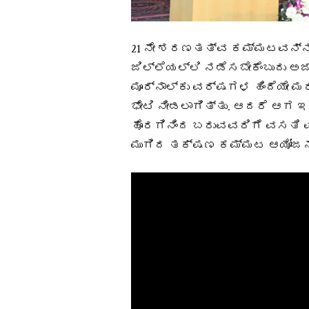
21 ನೇ ಶರಣತತ್ವ ಕಮ್ಮಟವನ್ನ
ಜಿಲ್ಲೆಯಲ್ಲಿ ನಡೆಸಬೇಕೆಂಬುದು ಅ
ಮೂರ್ನಾಲ್ಕು ವರ್ಷಗಳ ಹಿಂದೆಯೇ 
ಭೇಟಿ ನೀಡಲಾಗಿತ್ತು. ಆದರೆ ಆಗ ಇ
ಹೊರಗಿನಿಂದ ಬರುವವರಿಗೆ ವಸತಿ ವ
ಮುಗಿದ ತಕ್ಷಣ ಕಮ್ಮಟ ಆಯೋಜನೆ ಮಾ