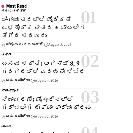
Most Read
ಶರಣ ಚರಿತ್ರೆ
ಲಿಂಗಾಯತದಲ್ಲಿ ವೈದಿಕತೆ
ಒಳಹೊಕ್ಕ ನಂತರ ಇಷ್ಟಲಿಂಗ
ತೆಗೆದ ಶರಣರು
By
ಪ್ರೊ ಎಂ ಎಂ ಕಲಬುರ್ಗಿ
August 3, 2026
ಚರ್ಚೆ
ಬಸವ ಶಕ್ತಿ: ಆಗಸ್ಟ್ 8, 9
ಗದಗದಲ್ಲಿ ಎರಡನೇ ಶಿಬಿರ
By
ಬಸವ ಮೀಡಿಯಾ
August 4, 2026
ಸ್ಪಾಟ್‌ಲೈಟ್
ನಿಜಾಚರಣೆ: ಮೈಸೂರಿನಲ್ಲಿ
ಗರ್ಭಲಿಂಗ ದೀಕ್ಷಾ ಕಾರ್ಯಕ್ರಮ
By
ಬಸವ ಮೀಡಿಯಾ
August 2, 2026
ಚಾವಡಿ