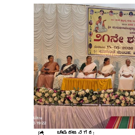
ಚಾಮರಾಜನಗರ: