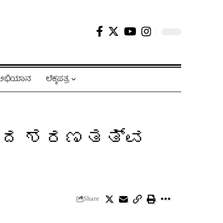
ಿ ಅಭಿಯಾನ
ಲೆಕ್ಕಪತ್ರ
ಂಬಿದ ಶರಣತತ್ವ
Share