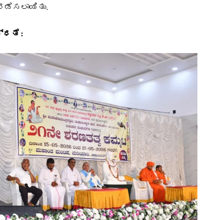
ನಡೆಸಲಾಯಿತು.
ಧತೆ :