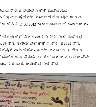
ವವನ್ನು ಜನಮಾನಸಕ್ಕೆ ಮುಟ್ಟಿಸುವ
ಲಿ ಇಟ್ಟುಕೊಂಡಿದ್ದ ದಾವಣಗೆರೆಯ ಜೀವ ಶರಣ
ು ದಿನಾಂಕ 17.02.2012 ರಂದು ಬಯಲಲ್ಲಿ ಬಯಲಾದರು.
ಬೆಂಗಳೂರಿಗೆ ತೆರಳುವಾಗ ತಮ್ಮ ತಂದೆ ತಾಯಿಗಳ
ಡಲು ಮತ್ತು ತಮ್ಮ ಭಾಗಕ್ಕೆ ಇದ್ದ ಹಣವನ್ನು
ನಿಯೋಗ ಮಾಡಬೇಕೆಂದು, ತಮ್ಮ ಕುಟುಂಬದ ಸಹೋದರ
ಮಾಡಿದ್ದು ಇತಿಹಾಸ. ಆ ವಿಲ್ ಬರೆವ ಕೆಲಸವನ್ನು
 ಜೀವನದ ಒಂದು ಅಪೂರ್ವ ಸಂಧರ್ಭ.