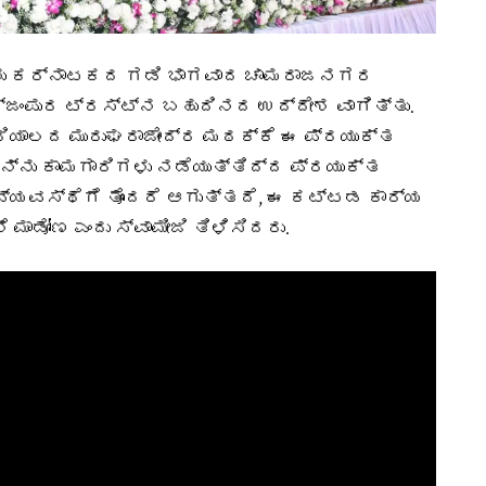
ು ಕರ್ನಾಟಕದ ಗಡಿ ಭಾಗವಾದ ಚಾಮರಾಜನಗರ
ಜ್ಜಂಪುರ ಟ್ರಸ್ಟ್‌ನ ಬಹುದಿನದ ಉದ್ದೇಶ ವಾಗಿತ್ತು.
ಮರಿಯಾಲದ ಮುರುಘರಾಜೇಂದ್ರ ಮಠಕ್ಕೆ ಈ ಪ್ರಯುಕ್ತ
ನ್ನು ಕಾಮಗಾರಿಗಳು ನಡೆಯುತ್ತಿದ್ದ ಪ್ರಯುಕ್ತ
್ಯವಸ್ಥೆಗೆ ತೊಂದರೆ ಆಗುತ್ತದೆ, ಈ ಕಟ್ಟಡ ಕಾರ್ಯ
ಡೋಣ ಎಂದು ಸ್ವಾಮೀಜಿ ತಿಳಿಸಿದರು.