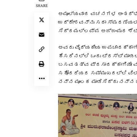
SHARE
ಅಮೂಲ್ಯವಾದ ವಚನಗಳ ಅಂತರ್ಭಾ
ಉದ್ದೇಶವನ್ನು ಸದಾ ಸ್ಮರಣೆಯಲ್
ಸಿದ್ದಮಲ್ಲಪ್ಪ ಅಜ್ಜಂಪುರ ಶೆಟ್ರ
ಅವರು ವೈದ್ಯಕೀಯ ಉಪಚಾರಕ್ಕಾಗಿ 
ಹೆಸರಿನಲ್ಲಿ ಒಂದು ಟ್ರಸ್ಟ್ ಮಾ
ಬಸವತತ್ವ ಪ್ರಸಾರಕ್ಕಾಗಿಯೇ ವಿ
ಸಹೋದರಿಯರ ಸಮ್ಮುಖದಲ್ಲಿ ವಿಲ್ 
ನನ್ನ ಮೂಲಕ ಮಾಡಿಸಿದ್ದು ನನ್ನ