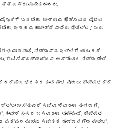
್ತಿ ಎಸೆದು ಪುನೀತರಾದರು.
ಮೈಸೂರಿಗೆ ಬರಬೇಕು. ಜಾತ್ರಾ ಮಹೋತ್ಸವದ ವೈಭವ
ಕು. ಇಂತಹ ಮಹಾಜಾತ್ರೆ ನಾನೆಂದು ನೋಡಿಲ್ಲ,” ಎಂದು
ಳು ಮಾತನಾಡಿ, ನಿಮ್ಮನ್ನು ಇಲ್ಲಿಗೆ ಯಾರು ಕರೆ
ವರು. ಗವಿಸಿದ್ದಪ್ಪಜ್ಜನ ಆರ್ಶೀವಾದ ನಿಮ್ಮ ಮೇಲೆ
ಡಿ ದಕ್ಷಿಣ ಭಾರತದ ಕುಂಭ ಮೇಳ ನೋಡಲು ಕೊಪ್ಪಳಕ್ಕೆ
, ಜಿಲ್ಲಾ ಉಸ್ತುವಾರಿ ಸಚಿವ ಶಿವರಾಜ ತಂಗಡಗಿ,
, ಹಾವೇರಿ ಸಂಸದ ಬಸವರಾಜ ಬೊಮ್ಮಾಯಿ, ಕೊಪ್ಪಳ
ೋಧ ಪಕ್ಷದ ಮುಖ್ಯ ಸಚೇತಕ ದೊಡ್ಡನಗೌಡ ಪಾಟೀಲ್,