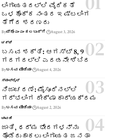
ಲಿಂಗಾಯತದಲ್ಲಿ ವೈದಿಕತೆ
ಒಳಹೊಕ್ಕ ನಂತರ ಇಷ್ಟಲಿಂಗ
ತೆಗೆದ ಶರಣರು
By
ಪ್ರೊ ಎಂ ಎಂ ಕಲಬುರ್ಗಿ
August 3, 2026
ಚರ್ಚೆ
ಬಸವ ಶಕ್ತಿ: ಆಗಸ್ಟ್ 8, 9
ಗದಗದಲ್ಲಿ ಎರಡನೇ ಶಿಬಿರ
By
ಬಸವ ಮೀಡಿಯಾ
August 4, 2026
ಸ್ಪಾಟ್‌ಲೈಟ್
ನಿಜಾಚರಣೆ: ಮೈಸೂರಿನಲ್ಲಿ
ಗರ್ಭಲಿಂಗ ದೀಕ್ಷಾ ಕಾರ್ಯಕ್ರಮ
By
ಬಸವ ಮೀಡಿಯಾ
August 2, 2026
ಚಾವಡಿ
ಜಾತಿ, ಧರ್ಮ ಭೇದಗಳನ್ನು
ತೊಡೆದುಹಾಕಲು ಲಿಂಗಾಯತ ಜನತಾ