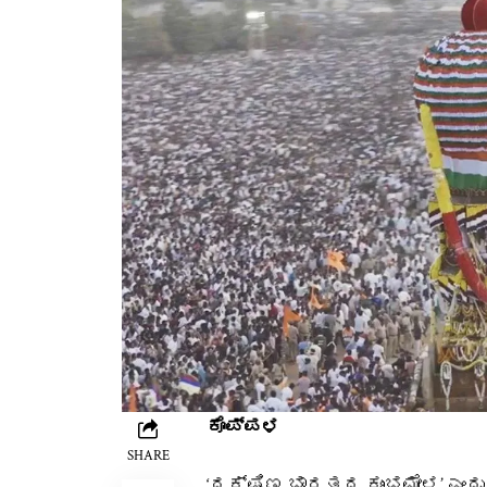
ಕೊಪ್ಪಳ
SHARE
‘ದಕ್ಷಿಣ ಭಾರತದ ಕುಂಭಮೇಳ’ ಎಂ