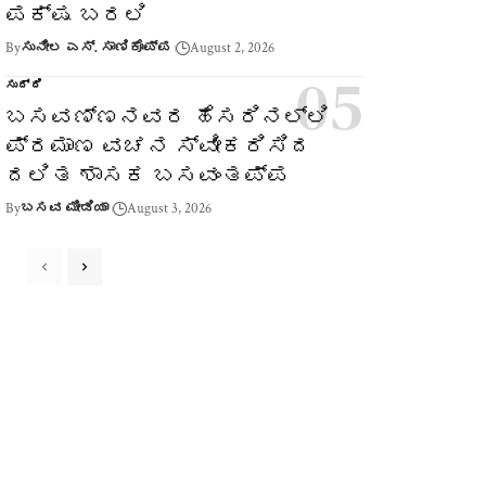
ಪಕ್ಷ ಬರಲಿ
By
ಸುನೀಲ ಎಸ್. ಸಾಣಿಕೊಪ್ಪ
August 2, 2026
ಸುದ್ದಿ
ಬಸವಣ್ಣನವರ ಹೆಸರಿನಲ್ಲಿ
ಪ್ರಮಾಣ ವಚನ ಸ್ವೀಕರಿಸಿದ
ದಲಿತ ಶಾಸಕ ಬಸವಂತಪ್ಪ
By
ಬಸವ ಮೀಡಿಯಾ
August 3, 2026