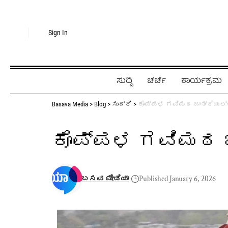
Sign In
ಸುದ್ದಿ
ಚರ್ಚೆ
ಕಾರ್ಯಕ್ರಮ
Basava Media
>
Blog
>
ಸುದ್ದಿ
>
ಕೊಪ್ಪಳ ಗವಿಮಠ ಜಾತ್ರೆಯಲ
ಕೊಪ್ಪಳ ಗವಿಮಠ 
ಬಸವ ಮೀಡಿಯಾ
Published January 6, 2026