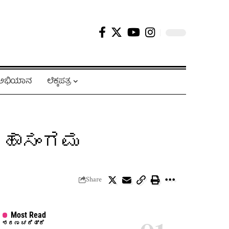
ಿ ಅಭಿಯಾನ
ಲೆಕ್ಕಪತ್ರ
ಮಹಾಸಂಗಮ
Share
Most Read
ಶರಣ ಚರಿತ್ರೆ