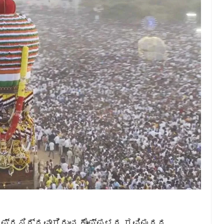
ದು ಪ್ರಸಿದ್ದವಾಗಿರುವ ಕೊಪ್ಪಳದ ಗವಿಮಠದ