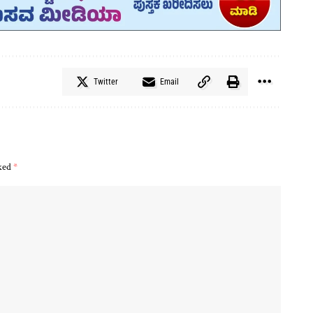
Twitter
Email
rked
*