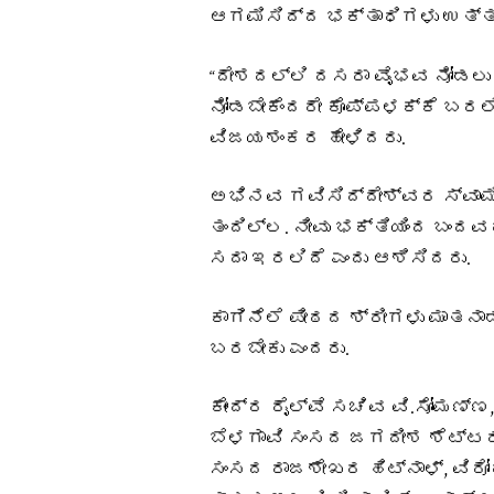
ಆಗಮಿಸಿದ್ದ ಭಕ್ತಾಧಿಗಳು ಉತ್ತತ
“ದೇಶದಲ್ಲಿ ದಸರಾ ವೈಭವ ನೋಡಲು 
ನೋಡಬೇಕೆಂದರೇ ಕೊಪ್ಪಳಕ್ಕೆ ಬರಲೇಬೇ
ವಿಜಯಶಂಕರ ಹೇಳಿದರು.
ಅಭಿನವ ಗವಿಸಿದ್ದೇಶ್ವರ ಸ್ವಾಮಿಗ
ತಂದಿಲ್ಲ. ನೀವು ಭಕ್ತಿಯಿಂದ ಬಂದ
ಸದಾ ಇರಲಿದೆ ಎಂದು ಆಶಿಸಿದರು.
ಕಾಗಿನೆಲೆ ಪೀಠದ ಶ್ರೀಗಳು ಮಾತನಾ
ಬರಬೇಕು ಎಂದರು.
ಕೇಂದ್ರ ರೈಲ್ವೆ ಸಚಿವ ವಿ.ಸೋಮಣ್ಣ
ಬೆಳಗಾವಿ ಸಂಸದ ಜಗದೀಶ ಶೆಟ್ಟರ್
ಸಂಸದ ರಾಜಶೇಖರ ಹಿಟ್ನಾಳ್, ವಿರ