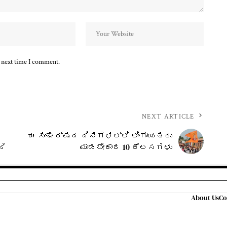
e next time I comment.
NEXT ARTICLE
ಈ ಸಂಘರ್ಷದ ದಿನಗಳಲ್ಲಿ ಲಿಂಗಾಯತರು
ಜಿ
ಮಾಡಬೇಕಾದ 10 ಕೆಲಸಗಳು
About Us
Co