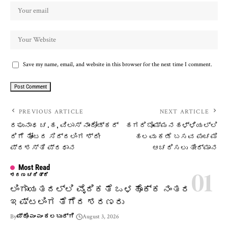
Save my name, email, and website in this browser for the next time I comment.
PREVIOUS ARTICLE
NEXT ARTICLE
ರಘುನಾಥ ಚ.ಹ, ವಿಲಾಸ್ ನಾಂದೋಡ್ಕರ್
ಹಗರಿಬೊಮ್ಮನಹಳ್ಳಿಯಲ್ಲಿ
ರಿಗೆ ತೋಂಟದ ಸಿದ್ದಲಿಂಗ ಶ್ರೀ
ಹಲವು ಕಡೆ ಬಸವ ಪಂಚಮಿ
ಪ್ರಶಸ್ತಿ ಪ್ರಧಾನ
ಆಚರಿಸಲು ತೀರ್ಮಾನ
Most Read
ಶರಣ ಚರಿತ್ರೆ
ಲಿಂಗಾಯತದಲ್ಲಿ ವೈದಿಕತೆ ಒಳಹೊಕ್ಕ ನಂತರ
ಇಷ್ಟಲಿಂಗ ತೆಗೆದ ಶರಣರು
By
ಪ್ರೊ ಎಂ ಎಂ ಕಲಬುರ್ಗಿ
August 3, 2026