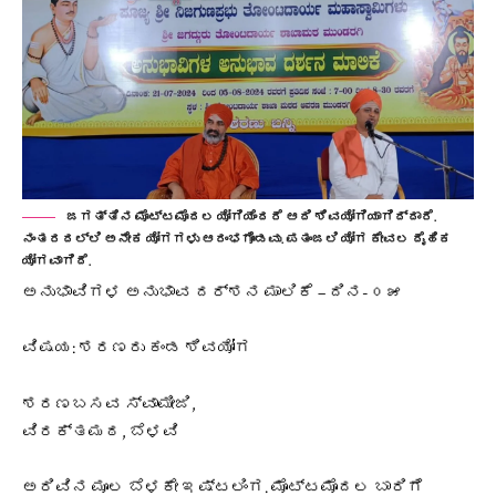
ಜಗತ್ತಿನ ಮೊಟ್ಟಮೊದಲ ಯೋಗಿಯೆಂದರೆ ಆದಿ ಶಿವಯೋಗಿಯಾಗಿದ್ದಾರೆ.
ನಂತರದಲ್ಲಿ ಅನೇಕ ಯೋಗಗಳು ಆರಂಭಗೊಂಡವು. ಪತಂಜಲಿ ಯೋಗ ಕೇವಲ ದೈಹಿಕ
ಯೋಗವಾಗಿದೆ.
ಅನುಭಾವಿಗಳ ಅನುಭಾವ ದರ್ಶನ ಮಾಲಿಕೆ – ದಿನ-೦೫
ವಿಷಯ: ಶರಣರು ಕಂಡ ಶಿವಯೋಗ
ಶರಣಬಸವ ಸ್ವಾಮೀಜಿ,
ವಿರಕ್ತಮಠ, ಬೆಳವಿ
ಅರಿವಿನ ಮೂಲ ಬೆಳಕೇ ಇಷ್ಟಲಿಂಗ. ಮೊಟ್ಟಮೊದಲ ಬಾರಿಗೆ