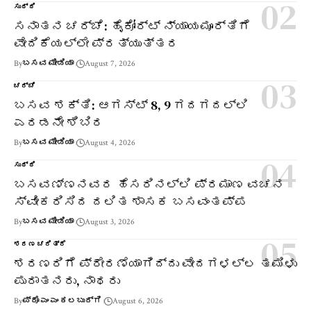
ಸುದ್ದಿ
ಸನಾತನ ಚರ್ಚೆ: ಹೈಕೋರ್ಟ್ ನ್ಯಾಯಮೂರ್ತಿಗೆ
ವೇದಿಕೆಯಲ್ಲೇ ಪ್ರತ್ಯುತ್ತರ
By
ಬಸವ ಮೀಡಿಯಾ
August 7, 2026
ಚರ್ಚೆ
ಬಸವ ಶಕ್ತಿ: ಆಗಸ್ಟ್ 8, 9 ಗದಗದಲ್ಲಿ
ಎರಡನೇ ಶಿಬಿರ
By
ಬಸವ ಮೀಡಿಯಾ
August 4, 2026
ಸುದ್ದಿ
ಬಸವಣ್ಣನವರ ಹೆಸರಿನಲ್ಲಿ ಪ್ರಮಾಣ ವಚನ
ಸ್ವೀಕರಿಸಿದ ದಲಿತ ಶಾಸಕ ಬಸವಂತಪ್ಪ
By
ಬಸವ ಮೀಡಿಯಾ
August 3, 2026
ಶರಣ ಚರಿತ್ರೆ
ಶರಣರಿಗೆ ಪ್ರೇರಣೆಯಾಗಿದ್ದು ವೇದಗಳಲ್ಲ ತಮಿಳು
ಪುರಾತನರು, ನಾಥರು
By
ಪ್ರೊ ಎಂ ಎಂ ಕಲಬುರ್ಗಿ
August 6, 2026