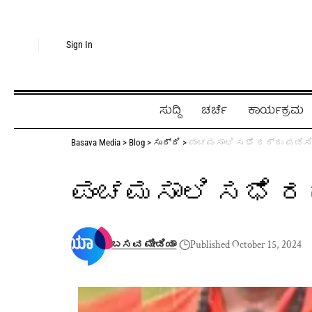
Sign In
ಸುದ್ದಿ
ಚರ್ಚೆ
ಕಾರ್ಯಕ್ರಮ
Basava Media
>
Blog
>
ಸುದ್ದಿ
>
ಪಂಚಮಸಾಲಿ ಸಭೆ ರದ್ದು ಪಡಿಸ
ಪಂಚಮಸಾಲಿ ಸಭೆ ರದ
ಬಸವ ಮೀಡಿಯಾ
Published October 15, 2024