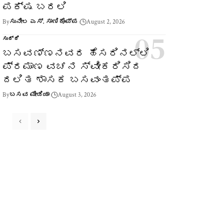
ಪಕ್ಷ ಬರಲಿ
By
ಸುನೀಲ ಎಸ್. ಸಾಣಿಕೊಪ್ಪ
August 2, 2026
ಸುದ್ದಿ
ಬಸವಣ್ಣನವರ ಹೆಸರಿನಲ್ಲಿ
ಪ್ರಮಾಣ ವಚನ ಸ್ವೀಕರಿಸಿದ
ದಲಿತ ಶಾಸಕ ಬಸವಂತಪ್ಪ
By
ಬಸವ ಮೀಡಿಯಾ
August 3, 2026