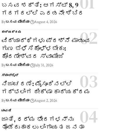
ಬಸವ ಶಕ್ತಿ: ಆಗಸ್ಟ್ 8, 9
ಗದಗದಲ್ಲಿ ಎರಡನೇ ಶಿಬಿರ
By
ಬಸವ ಮೀಡಿಯಾ
August 4, 2026
ಕಾರ್ಯಕ್ರಮ
ವಿದ್ಯಾರ್ಥಿಗಳು ಪ್ರಶ್ನೆ ಮಾಡುವ
ಗುಣ ಬೆಳೆಸಿಕೊಳ್ಳಬೇಕು:
ಕೋರಣೇಶ್ವರ ಸ್ವಾಮೀಜಿ
By
ಬಸವ ಮೀಡಿಯಾ
July 31, 2026
ಸ್ಪಾಟ್‌ಲೈಟ್
ನಿಜಾಚರಣೆ: ಮೈಸೂರಿನಲ್ಲಿ
ಗರ್ಭಲಿಂಗ ದೀಕ್ಷಾ ಕಾರ್ಯಕ್ರಮ
By
ಬಸವ ಮೀಡಿಯಾ
August 2, 2026
ಚಾವಡಿ
ಜಾತಿ, ಧರ್ಮ ಭೇದಗಳನ್ನು
ತೊಡೆದುಹಾಕಲು ಲಿಂಗಾಯತ ಜನತಾ