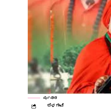
ಫೈಲ್ ಫೋಟೋ
ಬೆಳಗಾವಿ