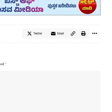
Twitter
Email
rked
*