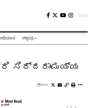
ಿ ಅಭಿಯಾನ
ಲೆಕ್ಕಪತ್ರ
್ರಿ ಸಿದ್ದರಾಮಯ್ಯ
Share
Most Read
ಚರ್ಚೆ