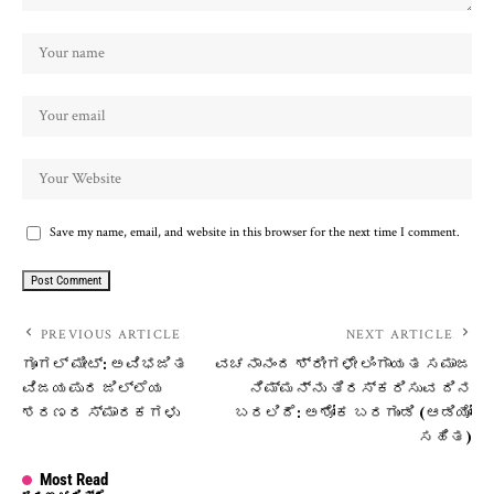
Save my name, email, and website in this browser for the next time I comment.
PREVIOUS ARTICLE
NEXT ARTICLE
ಗೂಗಲ್ ಮೀಟ್: ಅವಿಭಜಿತ
ವಚನಾನಂದ ಶ್ರೀಗಳೇ ಲಿಂಗಾಯತ ಸಮಾಜ
ವಿಜಯಪುರ ಜಿಲ್ಲೆಯ
ನಿಮ್ಮನ್ನು ತಿರಸ್ಕರಿಸುವ ದಿನ
ಶರಣರ ಸ್ಮಾರಕಗಳು
ಬರಲಿದೆ: ಅಶೋಕ ಬರಗುಂಡಿ (ಆಡಿಯೋ
ಸಹಿತ)
Most Read