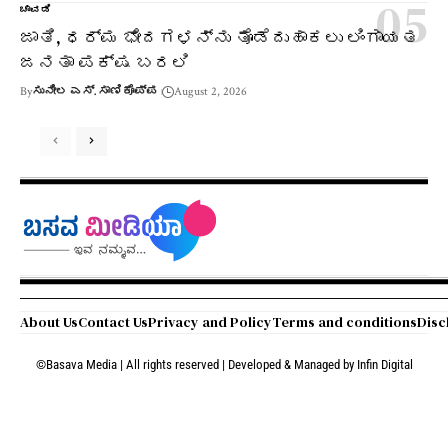
ಚಾವಡಿ
ಜಾತಿ, ಧರ್ಮ ಭೇದಗಳನ್ನು ತೊಡೆದುಹಾಕಲು ಲಿಂಗಾಯತ
ಜನತಾ ಪಕ್ಷ ಬರಲಿ
By
ಸುನೀಲ ಎಸ್. ಸಾಣಿಕೊಪ್ಪ
August 2, 2026
About Us
Contact Us
Privacy and Policy
Terms and conditions
Disc
©Basava Media | All rights reserved | Developed & Managed by
Infin Digital