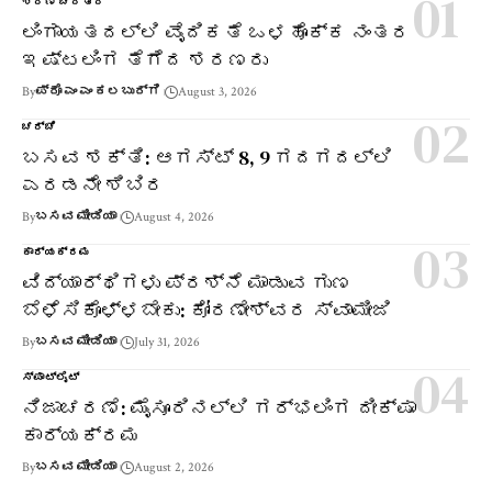
ಶರಣ ಚರಿತ್ರೆ
ಲಿಂಗಾಯತದಲ್ಲಿ ವೈದಿಕತೆ ಒಳಹೊಕ್ಕ ನಂತರ
ಇಷ್ಟಲಿಂಗ ತೆಗೆದ ಶರಣರು
By
ಪ್ರೊ ಎಂ ಎಂ ಕಲಬುರ್ಗಿ
August 3, 2026
ಚರ್ಚೆ
ಬಸವ ಶಕ್ತಿ: ಆಗಸ್ಟ್ 8, 9 ಗದಗದಲ್ಲಿ
ಎರಡನೇ ಶಿಬಿರ
By
ಬಸವ ಮೀಡಿಯಾ
August 4, 2026
ಕಾರ್ಯಕ್ರಮ
ವಿದ್ಯಾರ್ಥಿಗಳು ಪ್ರಶ್ನೆ ಮಾಡುವ ಗುಣ
ಬೆಳೆಸಿಕೊಳ್ಳಬೇಕು: ಕೋರಣೇಶ್ವರ ಸ್ವಾಮೀಜಿ
By
ಬಸವ ಮೀಡಿಯಾ
July 31, 2026
ಸ್ಪಾಟ್‌ಲೈಟ್
ನಿಜಾಚರಣೆ: ಮೈಸೂರಿನಲ್ಲಿ ಗರ್ಭಲಿಂಗ ದೀಕ್ಷಾ
ಕಾರ್ಯಕ್ರಮ
By
ಬಸವ ಮೀಡಿಯಾ
August 2, 2026