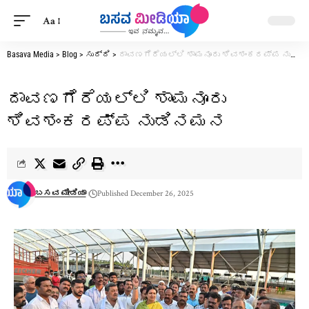
Aa
Basava Media
>
Blog
>
ಸುದ್ದಿ
>
ದಾವಣಗೆರೆಯಲ್ಲಿ ಶಾಮನೂರು ಶಿವಶಂಕರಪ್ಪ ನುಡಿನಮನ
ದಾವಣಗೆರೆಯಲ್ಲಿ ಶಾಮನೂರು
ಶಿವಶಂಕರಪ್ಪ ನುಡಿನಮನ
ಬಸವ ಮೀಡಿಯಾ
Published December 26, 2025