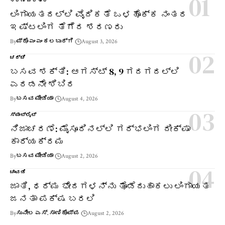
ಶರಣ ಚರಿತ್ರೆ
ಲಿಂಗಾಯತದಲ್ಲಿ ವೈದಿಕತೆ ಒಳಹೊಕ್ಕ ನಂತರ
ಇಷ್ಟಲಿಂಗ ತೆಗೆದ ಶರಣರು
By
ಪ್ರೊ ಎಂ ಎಂ ಕಲಬುರ್ಗಿ
August 3, 2026
ಚರ್ಚೆ
ಬಸವ ಶಕ್ತಿ: ಆಗಸ್ಟ್ 8, 9 ಗದಗದಲ್ಲಿ
ಎರಡನೇ ಶಿಬಿರ
By
ಬಸವ ಮೀಡಿಯಾ
August 4, 2026
ಸ್ಪಾಟ್‌ಲೈಟ್
ನಿಜಾಚರಣೆ: ಮೈಸೂರಿನಲ್ಲಿ ಗರ್ಭಲಿಂಗ ದೀಕ್ಷಾ
ಕಾರ್ಯಕ್ರಮ
By
ಬಸವ ಮೀಡಿಯಾ
August 2, 2026
ಚಾವಡಿ
ಜಾತಿ, ಧರ್ಮ ಭೇದಗಳನ್ನು ತೊಡೆದುಹಾಕಲು ಲಿಂಗಾಯತ
ಜನತಾ ಪಕ್ಷ ಬರಲಿ
By
ಸುನೀಲ ಎಸ್. ಸಾಣಿಕೊಪ್ಪ
August 2, 2026