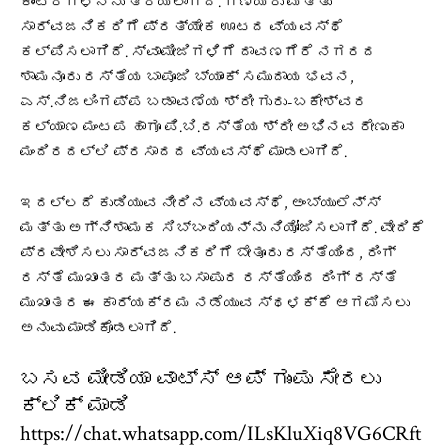
ಕೌಂಟರ್‌ಗಳನ್ನು ತೆರೆಯಲಾಗಿದೆ. ಗಣ್ಯರು ಮತ್ತು
ಸಾರ್ವಜನಿಕರಿಗೆ ಪ್ರತ್ಯೇಕ ಊಟದ ವ್ಯವಸ್ಥೆ
ಕಲ್ಪಿಸಲಾಗಿದೆ. ಸ್ವಾಮೀಜಿಗಳಿಗೆ ದಾವಣಗೆರೆ ನಗರದ
ಶಾಮನೂರು ರಸ್ತೆಯ ಬಾಪೂಜಿ ಬ್ಯಾಂಕ್ ಸಮುದಾಯ ಭವನ,
ಎಸ್.ನಿಜಲಿಂಗಪ್ಪ ಬಡಾವಣೆಯ ಶ್ರೀ ಗುರು-ಬಕೇಶ್ವರ
ಕಲ್ಯಾಣ ಮಂಟಪ ಹಾಗೂ ಪಿ.ಬಿ.ರಸ್ತೆಯ ಶ್ರೀ ಅಭಿನವ ರೇಣುಕಾ
ಮಂದಿರದಲ್ಲಿ ಪ್ರಸಾದದ ವ್ಯವಸ್ಥೆ ಮಾಡಲಾಗಿದೆ.
ಇದಲ್ಲದೆ ಕುಡಿಯುವ ನೀರಿನ ವ್ಯವಸ್ಥೆ, ಅಂಬ್ಯುಲೆನ್ಸ್
ಮತ್ತು ಅಗ್ನಿಶಾಮಕ ಸಿಬ್ಬಂದಿಯನ್ನು ನಿಯೋಜಿಸಲಾಗಿದೆ. ವೇದಿಕೆ
ಪ್ರವೇಶಿಸಲು ಸಾರ್ವಜನಿಕರಿಗೆ ಬೇತೂರು ರಸ್ತೆಯಿಂದ, ರಿಂಗ್
ರಸ್ತೆ ಮುಖಾಂತರ ಮತ್ತು ಬಸಾಪುರ ರಸ್ತೆಯಿಂದ ರಿಂಗ್ ರಸ್ತೆ
ಮುಖಾಂತರ ಈ ಕಾರ್ಯಕ್ರಮ ನಡೆಯುವ ಸ್ಥಳಕ್ಕೆ ಆಗಮಿಸಲು
ಅನುವು ಮಾಡಿಕೊಡಲಾಗಿದೆ.
ಬಸವ ಮೀಡಿಯಾ ವಾಟ್ಸ್ ಆಪ್ ಗುಂಪು ಸೇರಲು
ಕ್ಲಿಕ್ ಮಾಡಿ
https://chat.whatsapp.com/ILsKluXiq8VG6CRft