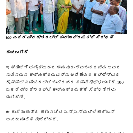
100 ಎಕರೆ ಪ್ರದೇಶದಲ್ಲಿ ಕಾರ್ಯಕ್ರಮಕ್ಕೆ ಸಿದ್ಧತೆ
ದಾವಣಗೆರೆ
ಇತ್ತೀಚೆಗೆ ಲಿಂಗೈಕ್ಯರಾದ ಶಾಮನೂರು ಶಿವಶಂಕರಪ್ಪ ಅವರ
ನುಡಿನಮನ ಕಾರ್ಯಕ್ರಮವನ್ನು ಆನೆಕೊಂಡದ ಕಲ್ಲೇಶ್ವರ
ರೈಸ್‌ಮಿಲ್‌ ಸಮೀಪದಲ್ಲಿ ಶುಕ್ರವಾರ ಹಮ್ಮಿಕೊಳ್ಳಲಾಗಿದೆ. 100
ಎಕರೆ ಪ್ರದೇಶದಲ್ಲಿ ಕಾರ್ಯಕ್ರಮಕ್ಕೆ ಸಿದ್ಧತೆಗಳು
ಮುಗಿದಿವೆ.
ಈ ಕುರಿತು ಪುತ್ರ ಹಾಗು ಸಚಿವ ಎಸ್‌.ಎಸ್‌.ಮಲ್ಲಿಕಾರ್ಜುನ್
ಅವರು ಮಾಹಿತಿ ನೀಡಿದ್ದಾರೆ.