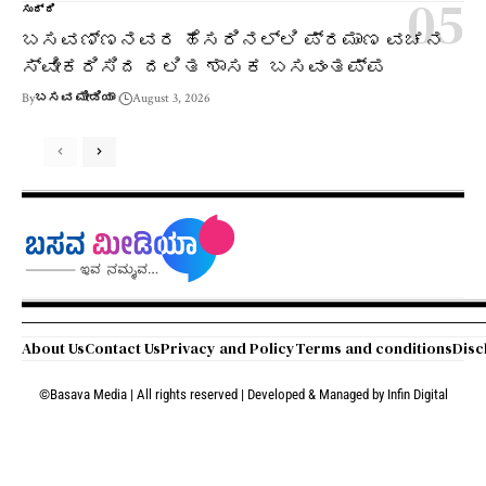
ಸುದ್ದಿ
ಬಸವಣ್ಣನವರ ಹೆಸರಿನಲ್ಲಿ ಪ್ರಮಾಣ ವಚನ
ಸ್ವೀಕರಿಸಿದ ದಲಿತ ಶಾಸಕ ಬಸವಂತಪ್ಪ
By
ಬಸವ ಮೀಡಿಯಾ
August 3, 2026
About Us
Contact Us
Privacy and Policy
Terms and conditions
Disc
©Basava Media | All rights reserved | Developed & Managed by
Infin Digital