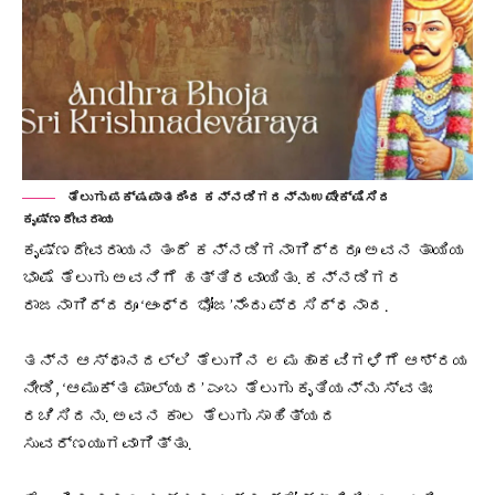
ತೆಲುಗು ಪಕ್ಷಪಾತದಿಂದ ಕನ್ನಡಿಗರನ್ನು ಉಪೇಕ್ಷಿಸಿದ
ಕೃಷ್ಣದೇವರಾಯ
ಕೃಷ್ಣದೇವರಾಯನ ತಂದೆ ಕನ್ನಡಿಗನಾಗಿದ್ದರೂ ಅವನ ತಾಯಿಯ
ಭಾಷೆ ತೆಲುಗು ಅವನಿಗೆ ಹತ್ತಿರವಾಯಿತು. ಕನ್ನಡಿಗರ
ರಾಜನಾಗಿದ್ದರೂ ‘ಆಂಧ್ರ ಭೋಜ’ನೆಂದು ಪ್ರಸಿದ್ಧನಾದ.
ತನ್ನ ಆಸ್ಥಾನದಲ್ಲಿ ತೆಲುಗಿನ ೮ ಮಹಾಕವಿಗಳಿಗೆ ಆಶ್ರಯ
ನೀಡಿ, ‘ಆಮುಕ್ತ ಮಾಲ್ಯದ’ ಎಂಬ ತೆಲುಗು ಕೃತಿಯನ್ನು ಸ್ವತಃ
ರಚಿಸಿದನು. ಅವನ ಕಾಲ ತೆಲುಗು ಸಾಹಿತ್ಯದ
ಸುವರ್ಣಯುಗವಾಗಿತ್ತು.