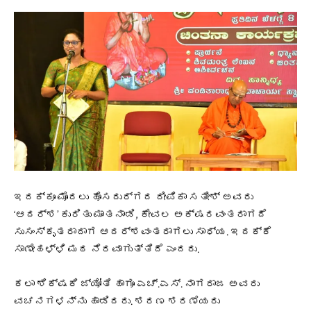
ಇದಕ್ಕೂ ಮೊದಲು ಹೊಸದುರ್ಗದ ದೀಪಿಕಾ ಸತೀಶ್ ಅವರು
‘ಆದರ್ಶ’ ಕುರಿತು ಮಾತನಾಡಿ, ಕೇವಲ ಅಕ್ಷರವಂತರಾಗದೆ
ಸುಸಂಸ್ಕೃತರಾದಾಗ ಆದರ್ಶವಂತರಾಗಲು ಸಾಧ್ಯ. ಇದಕ್ಕೆ
ಸಾಣೇಹಳ್ಳಿ ಮಠ ನೆರವಾಗುತ್ತಿದೆ ಎಂದರು.
ಕಲಾ ಶಿಕ್ಷಕಿ ಜ್ಯೋತಿ ಹಾಗೂ ಎಚ್.ಎಸ್. ನಾಗರಾಜ ಅವರು
ವಚನಗಳನ್ನು ಹಾಡಿದರು. ಶರಣ ಶರಣೆಯರು