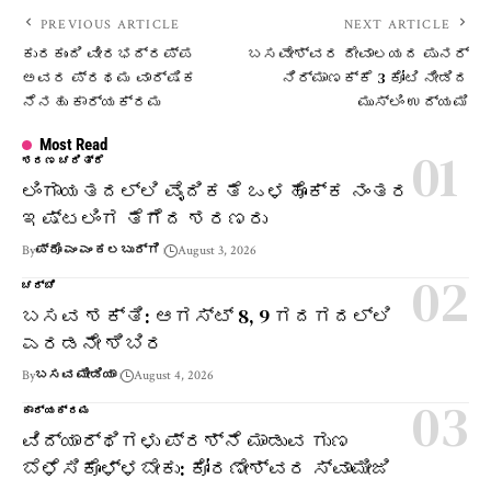
PREVIOUS ARTICLE
NEXT ARTICLE
ಕುರಕುಂದಿ ವೀರಭದ್ರಪ್ಪ
ಬಸವೇಶ್ವರ ದೇವಾಲಯದ ಪುನರ್
ಅವರ ಪ್ರಥಮ ವಾರ್ಷಿಕ
ನಿರ್ಮಾಣಕ್ಕೆ 3 ಕೋಟಿ ನೀಡಿದ
ನೆನಹು ಕಾರ್ಯಕ್ರಮ
ಮುಸ್ಲಿಂ ಉದ್ಯಮಿ
Most Read
ಶರಣ ಚರಿತ್ರೆ
ಲಿಂಗಾಯತದಲ್ಲಿ ವೈದಿಕತೆ ಒಳಹೊಕ್ಕ ನಂತರ
ಇಷ್ಟಲಿಂಗ ತೆಗೆದ ಶರಣರು
By
ಪ್ರೊ ಎಂ ಎಂ ಕಲಬುರ್ಗಿ
August 3, 2026
ಚರ್ಚೆ
ಬಸವ ಶಕ್ತಿ: ಆಗಸ್ಟ್ 8, 9 ಗದಗದಲ್ಲಿ
ಎರಡನೇ ಶಿಬಿರ
By
ಬಸವ ಮೀಡಿಯಾ
August 4, 2026
ಕಾರ್ಯಕ್ರಮ
ವಿದ್ಯಾರ್ಥಿಗಳು ಪ್ರಶ್ನೆ ಮಾಡುವ ಗುಣ
ಬೆಳೆಸಿಕೊಳ್ಳಬೇಕು: ಕೋರಣೇಶ್ವರ ಸ್ವಾಮೀಜಿ