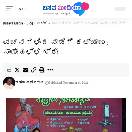
Aa
Basava Media
>
Blog
>
ಸುದ್ದಿ
>
ವಚನಗಳಿಂದ ನಾಡಿಗೆ ಕಲ್ಯಾಣ; ಸಾಣೇಹಳ್ಳಿ ಶ್ರೀ
ವಚನಗಳಿಂದ ನಾಡಿಗೆ ಕಲ್ಯಾಣ;
ಸಾಣೇಹಳ್ಳಿ ಶ್ರೀ
ಗಣೇಶ ಅಮೀನಗಡ
Published November 5, 2025