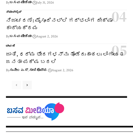
By
ಬಸವ ಮೀಡಿಯಾ
July 31, 2026
ಸ್ಪಾಟ್‌ಲೈಟ್
ನಿಜಾಚರಣೆ: ಮೈಸೂರಿನಲ್ಲಿ ಗರ್ಭಲಿಂಗ ದೀಕ್ಷಾ
ಕಾರ್ಯಕ್ರಮ
By
ಬಸವ ಮೀಡಿಯಾ
August 2, 2026
ಚಾವಡಿ
ಜಾತಿ, ಧರ್ಮ ಭೇದಗಳನ್ನು ತೊಡೆದುಹಾಕಲು ಲಿಂಗಾಯತ
ಜನತಾ ಪಕ್ಷ ಬರಲಿ
By
ಸುನೀಲ ಎಸ್. ಸಾಣಿಕೊಪ್ಪ
August 2, 2026