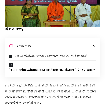
ಹೊಸದುರ್ಗ:
Contents
ಬಸವ ಮೀಡಿಯಾ ವಾಟ್ಸ್ ಆಪ್ ಗುಂಪು ಸೇರಲು ಕ್ಲಿಕ್ ಮಾಡಿ
https://chat.whatsapp.com/H81yNL3dGRcHb7EBxL5oqr
ವಚನಗಳು ನಮ್ಮ ಬದುಕನ್ನು ಬದಲಿಸಲು ನೆರವಾಗುತ್ತವೆ‌.
ಇದಕ್ಕಾಗಿ ಮತ್ತೆ ಮತ್ತೆ ವಚನ ಸಾಹಿತ್ಯ ಓದಿದರೆ ನಮ್ಮ
ನಾಡು ಕಲ್ಯಾಣವಾಗುತ್ತದೆ ಎಂದು ಪಂಡಿತಾರಾಧ್ಯ ಶಿವಾಚಾರ್ಯ
ಸ್ವಾಮಿಗಳು ಆಶಿಸಿದರು.