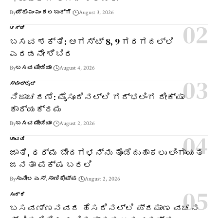
By
ಪ್ರೊ ಎಂ ಎಂ ಕಲಬುರ್ಗಿ
August 3, 2026
ಚರ್ಚೆ
ಬಸವ ಶಕ್ತಿ: ಆಗಸ್ಟ್ 8, 9 ಗದಗದಲ್ಲಿ
ಎರಡನೇ ಶಿಬಿರ
By
ಬಸವ ಮೀಡಿಯಾ
August 4, 2026
ಸ್ಪಾಟ್‌ಲೈಟ್
ನಿಜಾಚರಣೆ: ಮೈಸೂರಿನಲ್ಲಿ ಗರ್ಭಲಿಂಗ ದೀಕ್ಷಾ
ಕಾರ್ಯಕ್ರಮ
By
ಬಸವ ಮೀಡಿಯಾ
August 2, 2026
ಚಾವಡಿ
ಜಾತಿ, ಧರ್ಮ ಭೇದಗಳನ್ನು ತೊಡೆದುಹಾಕಲು ಲಿಂಗಾಯತ
ಜನತಾ ಪಕ್ಷ ಬರಲಿ
By
ಸುನೀಲ ಎಸ್. ಸಾಣಿಕೊಪ್ಪ
August 2, 2026
ಸುದ್ದಿ
ಬಸವಣ್ಣನವರ ಹೆಸರಿನಲ್ಲಿ ಪ್ರಮಾಣ ವಚನ