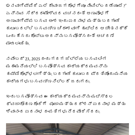
ಘನವಾಗಿಪ್ಪಿರಿ ಎಲೆ ದೇವಾ ಜಗದೊಳಗೆಯೂ ನೀವಿಲ್ಲದಡೆಯುಂಟೆ ?”
ಎನ್ನುವ ಸಿದ್ದರಾಮೇಶ್ವರ ವಚನದಂತೆ ಅಣುವೊಳಗೆ
ಅಣುವಾಗಿಪ್ಪ ಬಸವ ಅಂಶ ಇಂದು ಐದನಾಳ ಮತ್ತು ಬರಗುಂಡಿ
ಕುಟುಂಬದಲ್ಲಿ ಬಸವಣ್ಣ ಚಿದಾಂಶವಾಗಿ ಹುಟ್ಟಿದ ಆ ಚೇತನಕ್ಕೆ
ಒಂದು ಹೆಸರು ಕೊಟ್ಟು ಅದನ್ನು ಬಸವೋತ್ಸದಂತೆ ಆಚರಣೆ
ಮಾಡಲಾಯಿತು.
ನವೆಂಬರ್ 23, 2025 ರಂದು ಗದಗ ಜಿಲ್ಲೆಯ ಬಸವಲಿಂಗ
ಮಹಾಮನೆಯಲ್ಲಿ ಬಸವೋತ್ಸವ ಕಾರ್ಯಕ್ರಮವನ್ನು
ಹಮ್ಮಿಕೊಳ್ಳಲಾಗಿತ್ತು. ಬರಗುಂಡಿ ಕುಟುಂಬದ ಪ್ರತಿಯೊಂದು ಮನೆಯ
ಕಾರ್ಯಗಳು ಬಸವಣ್ಣನಿಲ್ಲದೆ ಜರುಗದು.
ಇಂದು ಬಸವೋತ್ಸವ ಈ ಕಾರ್ಯಕ್ರಮವನ್ನು ಷಟ್ಸ್ಥಲ
ಧ್ವಜಾರೋಹಣದೊಂದಿಗೆ ಪೂಜಾ ಮತ್ತು ದರ್ಶನ್ ಐದನಾಳ ಮತ್ತು
ಶಿವಾನಂದ ಐದನಾಳ ದಂಪತಿಗಳು ನೆರವೇರಿಸಿದರು.