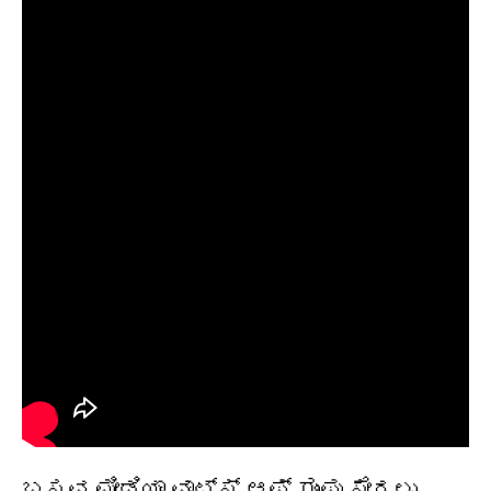
ಬಸವ ಮೀಡಿಯಾ ವಾಟ್ಸ್ ಆಪ್ ಗುಂಪು ಸೇರಲು