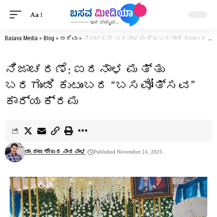
Aa
Basava Media
>
Blog
>
ಅರಿವು
>
ನಿಜಾಚರಣೆ: ಐದನಾಳ ಮತ್ತು ಬರಗುಂಡಿ ಕುಟುಂಬದ “ಬಸವೋತ್ಸವ” ಕಾರ್ಯಕ್ರಮ
ನಿಜಾಚರಣೆ: ಐದನಾಳ ಮತ್ತು
ಬರಗುಂಡಿ ಕುಟುಂಬದ “ಬಸವೋತ್ಸವ”
ಕಾರ್ಯಕ್ರಮ
ಡಾ. ರಾಜಶೇಖರ ನಾರನಾಳ
Published November 24, 2025