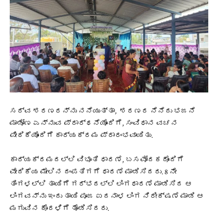
ಸರ್ವ ಶರಣರನ್ನು ನನೆಯುತ್ತಾ, ಶರಣರ ನೆನೆದು ಭಜನೆ
ಮಾಡೋಣ ಎನ್ನುವ ಪ್ರಾರ್ಥನೆಯೊಂದಿಗೆ, ಸಂವಿಧಾನ ವಚನ
ಪೀಠಿಕೆಯೊಂದಿಗೆ ಕಾರ್ಯಕ್ರಮ ಪ್ರಾರಂಭವಾಯಿತು.
ಕಾರ್ಯಕ್ರಮದಲ್ಲಿ ವಿಭೂತಿ ಧಾರಣೆ, ಬಸವೋದಕದೊಂದಿಗೆ
ವೇದಿಕೆಯ ಮೇಲಿನ ದಂಪತಿಗಗೆ ಧಾರಣೆ ಮಾಡಿಸಿದರು. 8 ನೇ
ತಿಂಗಳಲ್ಲಿ ತಾಯಿಗೆ ಗರ್ಭದಲ್ಲಿ ಲಿಂಗಧಾರಣೆ ಮಾಡಿಸಿದ ಆ
ಲಿಂಗವನ್ನು ಇಂದು ತಾಯಿ ಪೂಜ ಐದನಾಳ ಲಿಂಗ ನಿರೀಕ್ಷಣೆ ಮಾಡಿ ಆ
ಮಗುವಿನ ಕೊರಳಿಗೆ ತೊಡಿಸಿದರು.