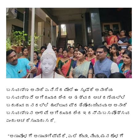
ಬಸವಣ್ಣ ಅನಾದಿ ಎನಿಸಿದ ಮೇಲೆ ಈ ಸೃಷ್ಠಿ ಅನಾದಿಯ
ಬಸವಣ್ಣನೆ ಆಗಿರುವುದರಿಂದ ಆ ತತ್ವದ ಆಚರಣೆಯಲ್ಲಿ
ಬದುಕುವ ಜನರಲ್ಲಿ ಹುಟ್ಟುವ ಪ್ರತಿಯೊಂದು ಜೀವವು ಆ ಅನಾದಿ
ಬಸವಣ್ಣನ ಅಂಶವೆ ಆಗಿರುವುದರಿಂದ ಇದನ್ನು ಬಸವೋತ್ಸವ
ಎಂದು ಆಚರಿಸುವುದು ಸರಿ.
“ಅಣುವೊಳಗೆ ಅಣುವಾಗಿಪ್ಪಿರಿ, ಎಲೆ ದೇವಾ, ನೀವು. ಮನದೊಳಗೆ