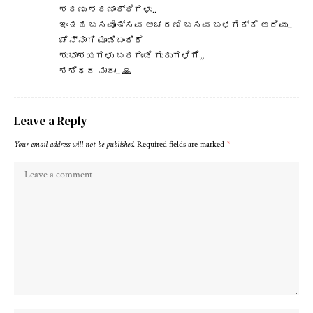
ಶರಣು ಶರಣಾರ್ಥಿಗಳು..
ಇಂತಹ ಬಸವೊತ್ಸವ ಆಚರಣೆ ಬಸವ ಬಳಗಕ್ಕೆ ಅರಿವು..
ಚೆನ್ನಾಗಿ ಮೂಡಿಬಂದಿದೆ
ಶುಭಾಶಯಗಳು ಬರಗುಂಡಿ ಗುರುಗಳಿಗೆ,,
ಶಶಿಧರ ನಾರಾ.. 🙏
Leave a Reply
Your email address will not be published.
Required fields are marked
*