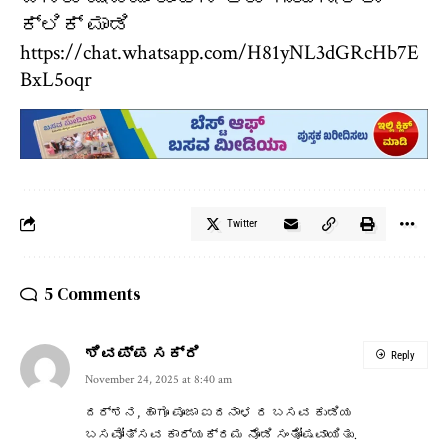
ಕ್ಲಿಕ್ ಮಾಡಿ
https://chat.whatsapp.com/H81yNL3dGRcHb7E
BxL5oqr
Twitter
5 Comments
ಶಿವಪ್ಪ ಸಕ್ರಿ
Reply
November 24, 2025 at 8:40 am
ದರ್ಶನ, ಹಾಗೂ ಪೂಜಾ ಐದನಾಳ ರ ಬಸವ ಕುಡಿಯ
ಬಸವೋತ್ಸವ ಕಾರ್ಯಕ್ರಮ ನೊಡಿ ಸಂತೋಷವಾಯಿತು.