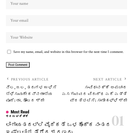
Save my name, email, and website in this browser for the next time I comment.
PREVIOUS ARTICLE
NEXT ARTICLE
ನೆಲ, ಜಲ, ತರುಗಳ ಉಳಿಸಿ
ಸಂವಿಧಾನಕ್ಕೆ ಅಪಚಾರ
ಬೆಳೆಸುವುದೇ ಕನ್ನಡಾಂಬೆಯ
ಎಸಗುವವರ ವಿರುದ್ಧ ಎದೆ ಎತ್ತಿ
ಪೂಜೆ: ಡಾ. ತೋಂಟದ ಶ್ರೀ
ಪ್ರತಿಭಟಿಸಿ: ಸಾಣೇಹಳ್ಳಿ ಶ್ರೀ
Most Read
ಶರಣ ಚರಿತ್ರೆ
ಲಿಂಗಾಯತದಲ್ಲಿ ವೈದಿಕತೆ ಒಳಹೊಕ್ಕ ನಂತರ
ಇಷ್ಟಲಿಂಗ ತೆಗೆದ ಶರಣರು