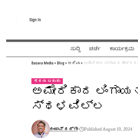
Sign In
ಸುದ್ದಿ
ಚರ್ಚೆ
ಕಾರ್ಯಕ್ರಮ
Basava Media
>
Blog
>
ಅರಿವು
>
ಅಮೇರಿಕಾದ ಲಿಂಗಾಯತ ಕೇಂದ್
ಶರಣ ಬದುಕು
ಅಮೇರಿಕಾದ ಲಿಂಗಾ
ಸ್ಥಳವಿಲ್ಲ
ರಂಜಾನ್ ದರ್ಗಾ
Published August 10, 2024