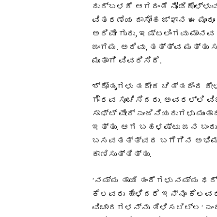
ದುರ್ಬಳಕೆ ಆಗದಂತೆ ನೋಡಿಕೊಳ್ಳುವ
ವಿತರಣೆಯ ದಾಸೋಹ ಜ್ಞಾನ ಈ ಮೂರ
ಅರಿವೇ ಗುರು, ಇಷ್ಟಲಿಂಗವು ಮಾ
ಜಂಗಮ. ಅರಿವು, ತತ್ತ್ವ ಮತ್ತು ಸಮ
ಮುಂತಾಗಿ ವಿವರಿಸಿದೆ.
ಶ್ರೋತೃಗಳು ತದೇಕ ಚಿತ್ತದಿಂದ ಕೇಳ
ಗೌರವ ಸೂಚಿಸಿದರು. ಅವರಲ್ಲಿ ವಿಜ
ಸಾಫ್ಟ್‌ ವೇರ್‌ ಎಂಜಿನಿಯರುಗಳು 
ಇತ್ತು. ಆಗ ಬಹಳಷ್ಟು ಜನ ಬಂದು 
ಬಸವತತ್ತ್ವದ ಬಗೆಗಿನ ಅಭಿಮಾ
ಕಾಣಿಸುತ್ತಿತ್ತು.
ʼನಮ್ಮ ತಾಯಿ ತಂದೆಗಳು ನಮ್ಮ ಧರ್
ಕೆಲವರು ಹೇಳಿದರೆ ಇನ್ನೂ ಕೆಲವ
ವಿಚಾರಗಳನ್ನು ತಿಳಿಸಲಿಲ್ಲʼ ಎಂ