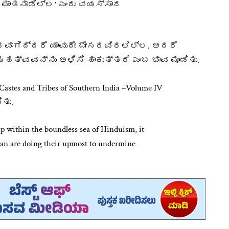
ತು ಮಾತನಾಡಿಲ್ಲʼ ಎಂದು ವಯಸ್ಸಾದ
ರವಾಗಿದ್ದರೆ ಯಾವುದೇ ಬೇಸರವಿರಲಿಲ್ಲ. ಆದರೆ
ಹತ್ವವನ್ನು ಅಳಿಸಿ ಹಾಕುತ್ತದೆ ಎಂಬ ಭಾವ ಮೂಡಿತು.
s and Tribes of Southern India –Volume IV
ತು.
p within the boundless sea of Hinduism, it
cean are doing their upmost to undermine