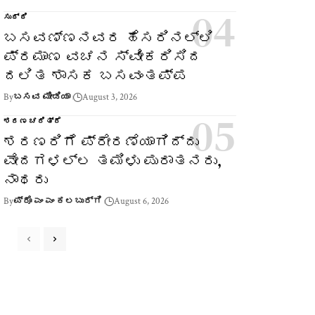
ಸುದ್ದಿ
ಬಸವಣ್ಣನವರ ಹೆಸರಿನಲ್ಲಿ
ಪ್ರಮಾಣ ವಚನ ಸ್ವೀಕರಿಸಿದ
ದಲಿತ ಶಾಸಕ ಬಸವಂತಪ್ಪ
By
ಬಸವ ಮೀಡಿಯಾ
August 3, 2026
ಶರಣ ಚರಿತ್ರೆ
ಶರಣರಿಗೆ ಪ್ರೇರಣೆಯಾಗಿದ್ದು
ವೇದಗಳಲ್ಲ ತಮಿಳು ಪುರಾತನರು,
ನಾಥರು
By
ಪ್ರೊ ಎಂ ಎಂ ಕಲಬುರ್ಗಿ
August 6, 2026