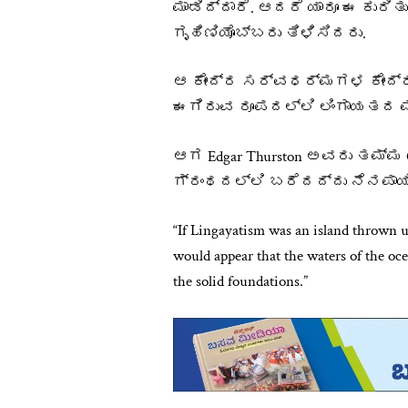
ಮಾಡಿದ್ದಾರೆ. ಆದರೆ ಯಾರೂ ಈ ಕುರಿ
ಗೃಹಿಣಿಯೊಬ್ಬರು ತಿಳಿಸಿದರು.
ಆ ಕೇಂದ್ರ ಸರ್ವಧರ್ಮಗಳ ಕೇಂದ್
ಈಗಿರುವ ರೂಪದಲ್ಲಿ ಲಿಂಗಾಯತದ ಮ
ಆಗ Edgar Thurston ಅವರು ತಮ್ಮ Caste
ಗ್ರಂಥದಲ್ಲಿ ಬರೆದದ್ದು ನೆನಪಾಯಿ
“If Lingayatism was an island thrown u
would appear that the waters of the o
the solid foundations.”