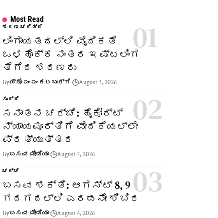
Most Read
ಶರಣ ಚರಿತ್ರೆ
ಲಿಂಗಾಯತದಲ್ಲಿ ವೈದಿಕತೆ
ಒಳಹೊಕ್ಕ ನಂತರ ಇಷ್ಟಲಿಂಗ
ತೆಗೆದ ಶರಣರು
By
ಪ್ರೊ ಎಂ ಎಂ ಕಲಬುರ್ಗಿ
August 3, 2026
ಸುದ್ದಿ
ಸನಾತನ ಚರ್ಚೆ: ಹೈಕೋರ್ಟ್
ನ್ಯಾಯಮೂರ್ತಿಗೆ ವೇದಿಕೆಯಲ್ಲೇ
ಪ್ರತ್ಯುತ್ತರ
By
ಬಸವ ಮೀಡಿಯಾ
August 7, 2026
ಚರ್ಚೆ
ಬಸವ ಶಕ್ತಿ: ಆಗಸ್ಟ್ 8, 9
ಗದಗದಲ್ಲಿ ಎರಡನೇ ಶಿಬಿರ
By
ಬಸವ ಮೀಡಿಯಾ
August 4, 2026