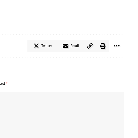
Twitter
Email
rked
*