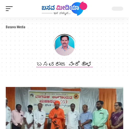
Basava Media
ಬಸವರಾಜ ನಂದಿಹಾಳ