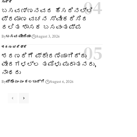
ಸುದ್ದಿ
ಬಸವಣ್ಣನವರ ಹೆಸರಿನಲ್ಲಿ
ಪ್ರಮಾಣ ವಚನ ಸ್ವೀಕರಿಸಿದ
ದಲಿತ ಶಾಸಕ ಬಸವಂತಪ್ಪ
By
ಬಸವ ಮೀಡಿಯಾ
August 3, 2026
ಶರಣ ಚರಿತ್ರೆ
ಶರಣರಿಗೆ ಪ್ರೇರಣೆಯಾಗಿದ್ದು
ವೇದಗಳಲ್ಲ ತಮಿಳು ಪುರಾತನರು,
ನಾಥರು
By
ಪ್ರೊ ಎಂ ಎಂ ಕಲಬುರ್ಗಿ
August 6, 2026