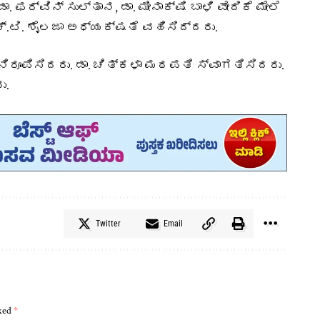
ಫರ್ವಿನ್ ಸುಲ್ತಾನ, ಡಾ. ಮೀನಾಕ್ಷಿ ಬಾಳಿ ವೇದಿಕೆ ಮೇಲೆ
.ಟಿ. ಶೈಲಜಾ ಅಧ್ಯಕ್ಷತೆ ವಹಿಸಿದ್ದರು.
ರೂಪಿಸಿದರು. ಡಾ. ಚಿತ್ಕಳಾ ಮಠಪತಿ ಸ್ವಾಗತಿಸಿದರು.‌
ು.
Twitter
Email
rked
*