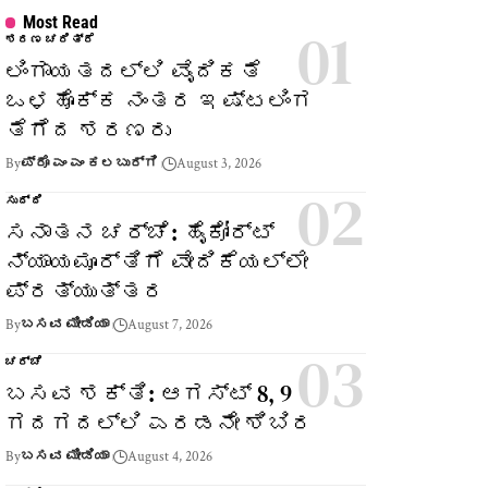
Most Read
ಶರಣ ಚರಿತ್ರೆ
ಲಿಂಗಾಯತದಲ್ಲಿ ವೈದಿಕತೆ
ಒಳಹೊಕ್ಕ ನಂತರ ಇಷ್ಟಲಿಂಗ
ತೆಗೆದ ಶರಣರು
By
ಪ್ರೊ ಎಂ ಎಂ ಕಲಬುರ್ಗಿ
August 3, 2026
ಸುದ್ದಿ
ಸನಾತನ ಚರ್ಚೆ: ಹೈಕೋರ್ಟ್
ನ್ಯಾಯಮೂರ್ತಿಗೆ ವೇದಿಕೆಯಲ್ಲೇ
ಪ್ರತ್ಯುತ್ತರ
By
ಬಸವ ಮೀಡಿಯಾ
August 7, 2026
ಚರ್ಚೆ
ಬಸವ ಶಕ್ತಿ: ಆಗಸ್ಟ್ 8, 9
ಗದಗದಲ್ಲಿ ಎರಡನೇ ಶಿಬಿರ
By
ಬಸವ ಮೀಡಿಯಾ
August 4, 2026