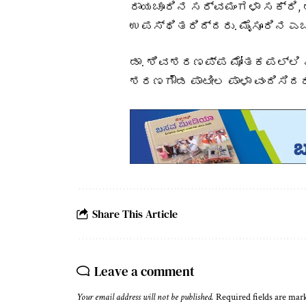
ರಾಯಚೂರಿನ ಸರ್ವಮಂಗಳಾ ಸಕ್ರಿ, ಡಾ. 
ಉಪಸ್ಥಿತರಿದ್ದರು. ಮೈಸೂರಿನ ಎಚ್
ಡಾ.‌ ಶಿವಶರಣಪ್ಪ ಮೋತಕಪಲ್ಲಿ ನಿ
ಶರಣಗೌಡ ಪಾಟೀಲ ಪಾಳಾ ವಂದಿಸಿದರ
Share This Article
Leave a comment
Your email address will not be published.
Required fields are ma