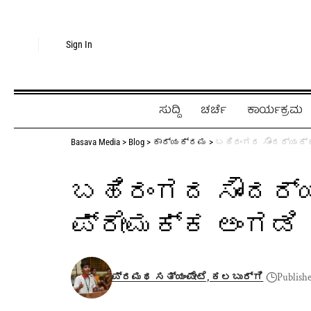
Sign In
ಸುದ್ದಿ
ಚರ್ಚೆ
ಕಾರ್ಯಕ್ರಮ
Basava Media
>
Blog
>
ಕಾರ್ಯಕ್ರಮ
>
ಬಹಿರಂಗದ ಸೌಂದರ್ಯಕ್ಕ
ಬಹಿರಂಗದ ಸೌಂದರ್ಯ
ಪ್ರೇಮಕ್ಕ ಅಂಗಡಿ
ಪ್ರಮಥ ಸತ್ಯಂಪೇಟೆ, ಕಲಬುರ್ಗಿ
Publish