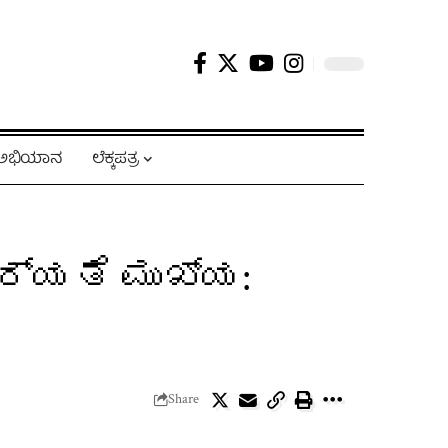
ಿ ಅಭಿಯಾನ
ಲೆಕ್ಕಪತ್ರ
ರ್ಯತೆ ಮುಖ್ಯ:
Share