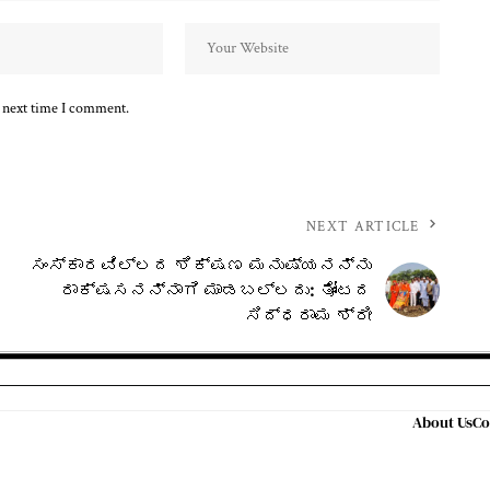
e next time I comment.
NEXT ARTICLE
ಸಂಸ್ಕಾರವಿಲ್ಲದ ಶಿಕ್ಷಣ ಮನುಷ್ಯನನ್ನು
ರಾಕ್ಷಸನನ್ನಾಗಿ ಮಾಡಬಲ್ಲದು: ತೋಂಟದ
ಸಿದ್ಧರಾಮ ಶ್ರೀ
About Us
Co