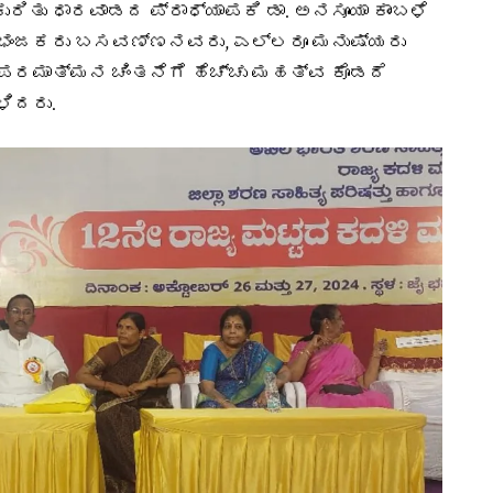
ರಿತು ಧಾರವಾಡದ ಪ್ರಾಧ್ಯಾಪಕಿ ಡಾ.‌ ಅನಸೂಯಾ ಕಾಂಬಳೆ
ದ ಭಂಜಕರು ಬಸವಣ್ಣನವರು, ಎಲ್ಲರೂ ಮನುಷ್ಯರು
 ಪರಮಾತ್ಮನ ಚಿಂತನೆಗೆ ಹೆಚ್ಚು ಮಹತ್ವ ಕೊಡದೆ
ಳಿದರು.