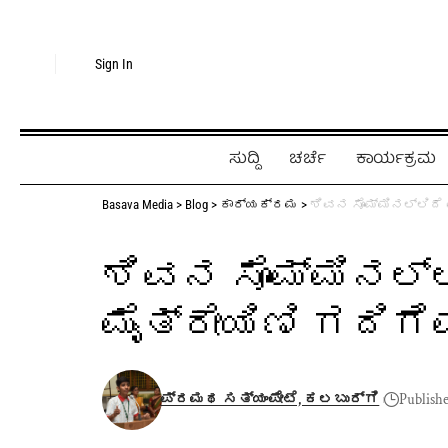
Sign In
ಸುದ್ದಿ
ಚರ್ಚೆ
ಕಾರ್ಯಕ್ರಮ
Basava Media
>
Blog
>
ಕಾರ್ಯಕ್ರಮ
>
ಶಿವನ ಸೊಮ್ಮಿನಲ್ಲಿದೆ
ಶಿವನ ಸೊಮ್ಮಿನಲ್ಲ
ಮೈತ್ರೇಯಿಣಿ ಗದಿಗ
ಪ್ರಮಥ ಸತ್ಯಂಪೇಟೆ, ಕಲಬುರ್ಗಿ
Publish