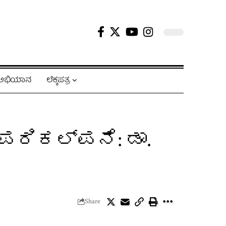
ಿ ಅಭಿಯಾನ
ಲೆಕ್ಕಪತ್ರ
ಪರಿಕಲ್ಪನೆ: ಡಾ.
Share