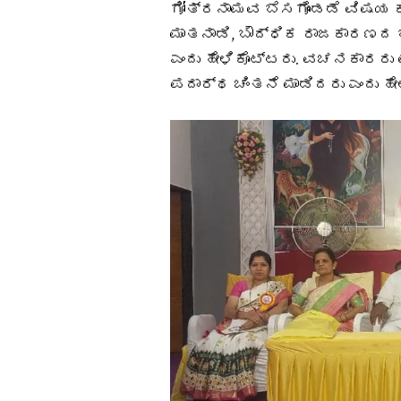
ಗೋತ್ರನಾಮವ ಬೆಸಗೊಂಡಡೆ ವಿಷಯ ಕು
ಮಾತನಾಡಿ, ಬೌದ್ಧಿಕ ರಾಜಕಾರಣ
ಎಂದು ಹೇಳಿಕೊಟ್ಟರು. ವಚನಕಾರರು
ಪದಾರ್ಥ ಚಿಂತನೆ ಮಾಡಿದರು ಎಂದು ಹೇ