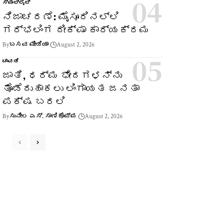
ಸ್ಪಾಟ್‌ಲೈಟ್
ನಿಜಾಚರಣೆ: ಮೈಸೂರಿನಲ್ಲಿ
ಗರ್ಭಲಿಂಗ ದೀಕ್ಷಾ ಕಾರ್ಯಕ್ರಮ
By
ಬಸವ ಮೀಡಿಯಾ
August 2, 2026
ಚಾವಡಿ
ಜಾತಿ, ಧರ್ಮ ಭೇದಗಳನ್ನು
ತೊಡೆದುಹಾಕಲು ಲಿಂಗಾಯತ ಜನತಾ
ಪಕ್ಷ ಬರಲಿ
By
ಸುನೀಲ ಎಸ್. ಸಾಣಿಕೊಪ್ಪ
August 2, 2026