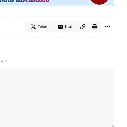
Twitter
Email
rked
*