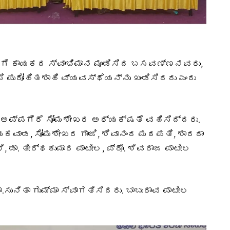
ಿಗೆ ಕಾಯಕದ ಸ್ವಾಭಿಮಾನ ಮೂಡಿಸಿದ ಬಸವಣ್ಣನವರು,
ಸಿ ಪುರೋಹಿತಶಾಹಿ ವ್ಯವಸ್ಥೆಯನ್ನು ಖಂಡಿಸಿದರು ಎಂದು
.‌ ಅಪ್ಪಗೆರೆ ಸೋಮಶೇಖರ ಅಧ್ಯಕ್ಷತೆ ವಹಿಸಿದ್ದರು.
 ಗಾಯಕವಾಡ,‌ ಸೋಮಶೇಖರ ಗಾಂಜಿ,‌ ಶಿವಾನಂದ ಮಠಪತಿ, ಶಾರದಾ
 ಡಾ. ತೀರ್ಥಕುಮಾರ ಪಾಟೀಲ, ಪ್ರೊ. ಶಿವರಾಜ ಪಾಟೀಲ
 ಡಾ.‌ಸುನಿತಾ ಗುಮ್ಮಾ ಸ್ವಾಗತಿಸಿದರು.‌ ಬಾಬುರಾವ ಪಾಟೀಲ