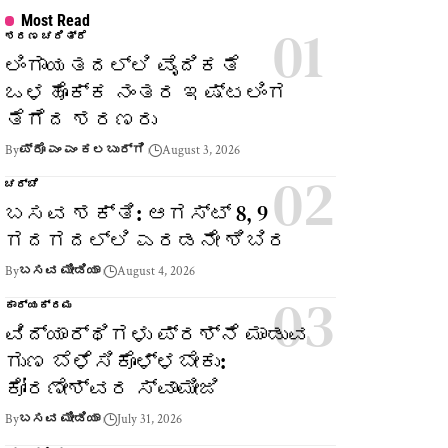
Most Read
ಶರಣ ಚರಿತ್ರೆ
ಲಿಂಗಾಯತದಲ್ಲಿ ವೈದಿಕತೆ
ಒಳಹೊಕ್ಕ ನಂತರ ಇಷ್ಟಲಿಂಗ
ತೆಗೆದ ಶರಣರು
By
ಪ್ರೊ ಎಂ ಎಂ ಕಲಬುರ್ಗಿ
August 3, 2026
ಚರ್ಚೆ
ಬಸವ ಶಕ್ತಿ: ಆಗಸ್ಟ್ 8, 9
ಗದಗದಲ್ಲಿ ಎರಡನೇ ಶಿಬಿರ
By
ಬಸವ ಮೀಡಿಯಾ
August 4, 2026
ಕಾರ್ಯಕ್ರಮ
ವಿದ್ಯಾರ್ಥಿಗಳು ಪ್ರಶ್ನೆ ಮಾಡುವ
ಗುಣ ಬೆಳೆಸಿಕೊಳ್ಳಬೇಕು:
ಕೋರಣೇಶ್ವರ ಸ್ವಾಮೀಜಿ
By
ಬಸವ ಮೀಡಿಯಾ
July 31, 2026