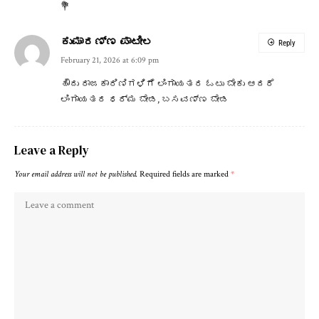
💐
ಕುಮಾರಣ್ಣ ಪಾಟೀಲ
Reply
February 21, 2026 at 6:09 pm
ಹೌದು ರಾಜಕಾರಿಣಿಗಳಿಗೆ ಲಿಂಗಾಯತರ ಓಟು ಬೇಕು ಆದರೆ
ಲಿಂಗಾಯತರ ಧರ್ಮ ಬೇಡ, ಬಸವಣ್ಣ ಬೇಡ
Leave a Reply
Your email address will not be published.
Required fields are marked
*