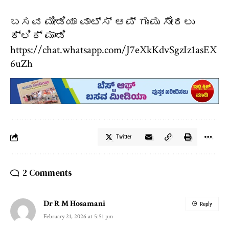
ಬಸವ ಮೀಡಿಯಾ ವಾಟ್ಸ್ ಆಪ್ ಗುಂಪು ಸೇರಲು
ಕ್ಲಿಕ್ ಮಾಡಿ
https://chat.whatsapp.com/J7eXkKdvSgzIz1asEX
6uZh
Twitter
2 Comments
Dr R M Hosamani
Reply
February 21, 2026 at 5:51 pm