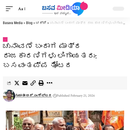
Aa
Basava Media
>
Blog
>
ಚರ್ಚೆ
>
ಚುನಾವಣೆ ಬಂದಾಗ ಮಾತ್ರ ರಾಜಕಾರಣಿಗಳು ಲಿಂಗಾಯತರು: ಬಸವಂತಪ್ಪ ತೋಟದ
.
ಚುನಾವಣೆ ಬಂದಾಗ ಮಾತ್ರ
ರಾಜಕಾರಣಿಗಳು ಲಿಂಗಾಯತರು:
ಬಸವಂತಪ್ಪ ತೋಟದ
ಸುಜಾತಾ ಆರ್. ಎಂ.ಶೆಟ್ಟರ
Published February 21, 2026