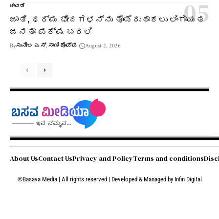
ಚಾವಡಿ
ಜಾತಿ, ಧರ್ಮ ಭೇದಗಳನ್ನು ತೊಡೆದುಹಾಕಲು ಲಿಂಗಾಯತ
ಜನತಾ ಪಕ್ಷ ಬರಲಿ
By
ಸುನೀಲ ಎಸ್. ಸಾಣಿಕೊಪ್ಪ
August 2, 2026
About Us
Contact Us
Privacy and Policy
Terms and conditions
Disc
©Basava Media | All rights reserved | Developed & Managed by
Infin Digital