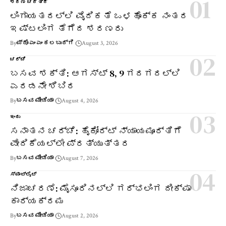
ಶರಣ ಚರಿತ್ರೆ
ಲಿಂಗಾಯತದಲ್ಲಿ ವೈದಿಕತೆ ಒಳಹೊಕ್ಕ ನಂತರ
ಇಷ್ಟಲಿಂಗ ತೆಗೆದ ಶರಣರು
By
ಪ್ರೊ ಎಂ ಎಂ ಕಲಬುರ್ಗಿ
August 3, 2026
ಚರ್ಚೆ
ಬಸವ ಶಕ್ತಿ: ಆಗಸ್ಟ್ 8, 9 ಗದಗದಲ್ಲಿ
ಎರಡನೇ ಶಿಬಿರ
By
ಬಸವ ಮೀಡಿಯಾ
August 4, 2026
ಇಂದು
ಸನಾತನ ಚರ್ಚೆ: ಹೈಕೋರ್ಟ್ ನ್ಯಾಯಮೂರ್ತಿಗೆ
ವೇದಿಕೆಯಲ್ಲೇ ಪ್ರತ್ಯುತ್ತರ
By
ಬಸವ ಮೀಡಿಯಾ
August 7, 2026
ಸ್ಪಾಟ್‌ಲೈಟ್
ನಿಜಾಚರಣೆ: ಮೈಸೂರಿನಲ್ಲಿ ಗರ್ಭಲಿಂಗ ದೀಕ್ಷಾ
ಕಾರ್ಯಕ್ರಮ
By
ಬಸವ ಮೀಡಿಯಾ
August 2, 2026