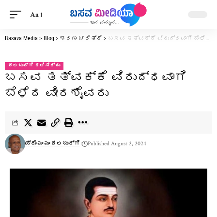
Aa
Basava Media
>
Blog
>
ಶರಣ ಚರಿತ್ರೆ
>
ಬಸವ ತತ್ವಕ್ಕೆ ವಿರುದ್ಧವಾಗಿ ಬೆಳೆದ ವೀರಶೈವರು
ಕಲಬುರ್ಗಿ ಕಲಿಸಿದ್ದು
ಬಸವ ತತ್ವಕ್ಕೆ ವಿರುದ್ಧವಾಗಿ
ಬೆಳೆದ ವೀರಶೈವರು
ಪ್ರೊ ಎಂ ಎಂ ಕಲಬುರ್ಗಿ
Published August 2, 2024