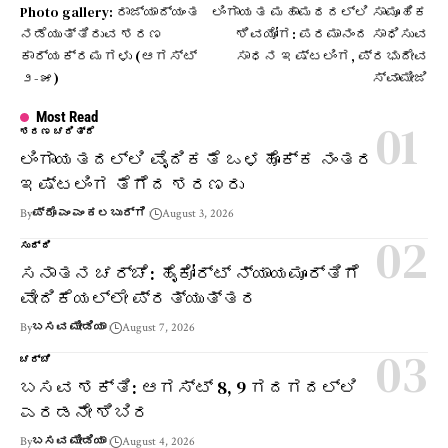
Photo gallery: ರಾಜ್ಯಾದ್ಯಂತ
ಲಿಂಗಾಯತ ಮಹಾಮಠದಲ್ಲಿ ಸಾಮೂಹಿಕ
ನಡೆಯುತ್ತಿರುವ ಶರಣ
ಶಿವಯೋಗ: ಪರಮಾನಂದ ಸಾಧಿಸುವ
ಕಾರ್ಯಕ್ರಮಗಳು (ಆಗಸ್ಟ್
ಸಾಧನ ಇಷ್ಟಲಿಂಗ, ಪ್ರಭುದೇವ
೨-೫)
ಸ್ವಾಮೀಜಿ
Most Read
ಶರಣ ಚರಿತ್ರೆ
ಲಿಂಗಾಯತದಲ್ಲಿ ವೈದಿಕತೆ ಒಳಹೊಕ್ಕ ನಂತರ
ಇಷ್ಟಲಿಂಗ ತೆಗೆದ ಶರಣರು
By
ಪ್ರೊ ಎಂ ಎಂ ಕಲಬುರ್ಗಿ
August 3, 2026
ಸುದ್ದಿ
ಸನಾತನ ಚರ್ಚೆ: ಹೈಕೋರ್ಟ್ ನ್ಯಾಯಮೂರ್ತಿಗೆ
ವೇದಿಕೆಯಲ್ಲೇ ಪ್ರತ್ಯುತ್ತರ
By
ಬಸವ ಮೀಡಿಯಾ
August 7, 2026
ಚರ್ಚೆ
ಬಸವ ಶಕ್ತಿ: ಆಗಸ್ಟ್ 8, 9 ಗದಗದಲ್ಲಿ
ಎರಡನೇ ಶಿಬಿರ
By
ಬಸವ ಮೀಡಿಯಾ
August 4, 2026