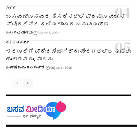
ಸುದ್ದಿ
ಬಸವಣ್ಣನವರ ಹೆಸರಿನಲ್ಲಿ ಪ್ರಮಾಣ ವಚನ
ಸ್ವೀಕರಿಸಿದ ದಲಿತ ಶಾಸಕ ಬಸವಂತಪ್ಪ
By
ಬಸವ ಮೀಡಿಯಾ
August 3, 2026
ಶರಣ ಚರಿತ್ರೆ
ಶರಣರಿಗೆ ಪ್ರೇರಣೆಯಾಗಿದ್ದು ವೇದಗಳಲ್ಲ ತಮಿಳು
ಪುರಾತನರು, ನಾಥರು
By
ಪ್ರೊ ಎಂ ಎಂ ಕಲಬುರ್ಗಿ
August 6, 2026