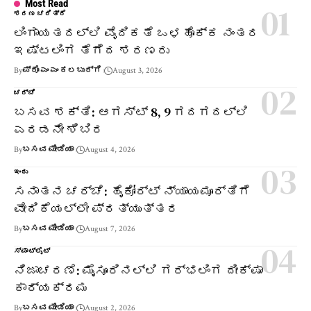
Most Read
ಶರಣ ಚರಿತ್ರೆ
ಲಿಂಗಾಯತದಲ್ಲಿ ವೈದಿಕತೆ ಒಳಹೊಕ್ಕ ನಂತರ
ಇಷ್ಟಲಿಂಗ ತೆಗೆದ ಶರಣರು
By
ಪ್ರೊ ಎಂ ಎಂ ಕಲಬುರ್ಗಿ
August 3, 2026
ಚರ್ಚೆ
ಬಸವ ಶಕ್ತಿ: ಆಗಸ್ಟ್ 8, 9 ಗದಗದಲ್ಲಿ
ಎರಡನೇ ಶಿಬಿರ
By
ಬಸವ ಮೀಡಿಯಾ
August 4, 2026
ಇಂದು
ಸನಾತನ ಚರ್ಚೆ: ಹೈಕೋರ್ಟ್ ನ್ಯಾಯಮೂರ್ತಿಗೆ
ವೇದಿಕೆಯಲ್ಲೇ ಪ್ರತ್ಯುತ್ತರ
By
ಬಸವ ಮೀಡಿಯಾ
August 7, 2026
ಸ್ಪಾಟ್‌ಲೈಟ್
ನಿಜಾಚರಣೆ: ಮೈಸೂರಿನಲ್ಲಿ ಗರ್ಭಲಿಂಗ ದೀಕ್ಷಾ
ಕಾರ್ಯಕ್ರಮ
By
ಬಸವ ಮೀಡಿಯಾ
August 2, 2026