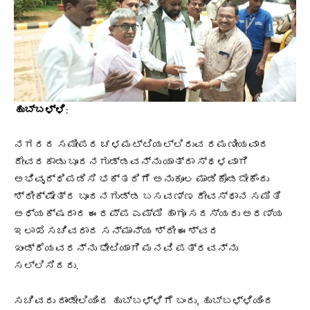
ಹುಬ್ಬಳ್ಳಿ
:
ನಗರದ ಸಮೀಪದ ಚಳಮಟ್ಟಿಯಲ್ಲಿರುವ ರಮಣೀಯವಾದ
ದೇವರಕಾಡು ಬೂದನಗುಡ್ಡವನ್ನು ಯಾತ್ರಾ ಸ್ಥಳವಾಗಿ
ಅಭಿವೃದ್ಧಿಪಡಿಸಿ ಭಕ್ತರಿಗೆ ಅನುಕೂಲ ಮಾಡಿಕೊಡಬೇಕೆಂದು
ಶ್ರೀಕ್ಷೇತ್ರ ಬೂದನಗುಡ್ಡ ಬಸವಣ್ಣ ದೇವಸ್ಥಾನ ಸಮಿತಿ
ಅಧ್ಯಕ್ಷರಾದ ಈರಪ್ಪ ಎಮ್ಮಿ ಹಾಗೂ ಸದಸ್ಯರು ಅರಣ್ಯ
ಇಲಾಖೆ ಸಚಿವರಾದ ಸನ್ಮಾನ್ಯ ಶ್ರೀ ಈಶ್ವರ
ಖಂಡ್ರೆಯವರನ್ನು ಭೇಟಿಯಾಗಿ ಮನವಿ‌ ಪತ್ರವನ್ನು
ಸಲ್ಲಿಸಿದರು.‌
ಸಚಿವರು ದಾಂಡೇಲಿಯಿಂದ ಹುಬ್ಬಳ್ಳಿಗೆ ಬಂದು, ಹುಬ್ಬಳ್ಳಿಯಿಂದ