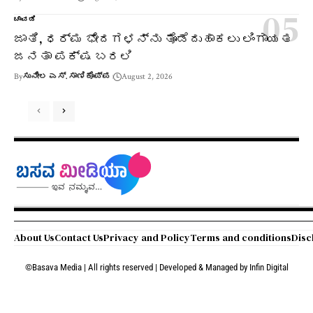
ಚಾವಡಿ
ಜಾತಿ, ಧರ್ಮ ಭೇದಗಳನ್ನು ತೊಡೆದುಹಾಕಲು ಲಿಂಗಾಯತ
ಜನತಾ ಪಕ್ಷ ಬರಲಿ
By
ಸುನೀಲ ಎಸ್. ಸಾಣಿಕೊಪ್ಪ
August 2, 2026
About Us
Contact Us
Privacy and Policy
Terms and conditions
Disc
©Basava Media | All rights reserved | Developed & Managed by
Infin Digital