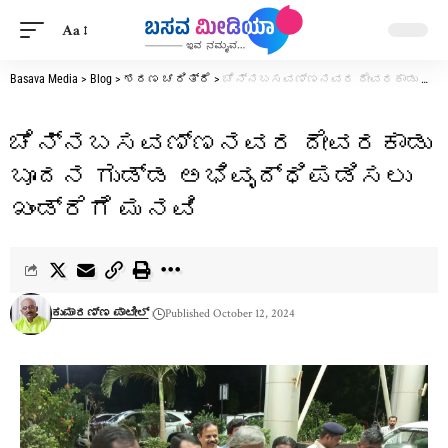
Aa
Basava Media
>
Blog
>
ಶರಣ ಚರಿತ್ರೆ
>
ಚೆನ್ನಬಸವಣ್ಣನವರ ದೇವರಕಾಡು ಬೂದನ ಗುಡ್ಡ ಅಭಿವೃದ್ಧಿಪಡಿಸಲು ಖಂಡ್ರೆಗೆ ಮನವಿ
ಚೆನ್ನಬಸವಣ್ಣನವರ ದೇವರಕಾಡು
ಬೂದನ ಗುಡ್ಡ ಅಭಿವೃದ್ಧಿಪಡಿಸಲು
ಖಂಡ್ರೆಗೆ ಮನವಿ
ಕುಮಾರಣ್ಣ ಪಾಟೀಲ್
Published October 12, 2024