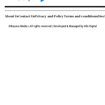
About Us
Contact Us
Privacy and Policy
Terms and conditions
Disc
©Basava Media | All rights reserved | Developed & Managed by
Infin Digital