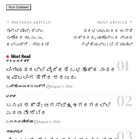
PREVIOUS ARTICLE
NEXT ARTICLE
ಗೂಗಲ್ ಮೀಟ್: ದಿಟ್ಟ
ತರಳಬಾಳು ಮಠದ ಆಸ್ತಿ
ಸಂಶೋಧಕ ಡಾ. ಎಂ. ಎಂ.
ಭಕ್ತರದು, ಯಾರೊಬ್ಬರ ಸ್ವಂತ
ಕಲ್ಬುರ್ಗಿ – ಸ್ಮರಣೆ
ಗಳಿಕೆಯಲ್ಲ: ಬಿ ಸಿ ಪಾಟೀಲ್
Most Read
ಶರಣ ಚರಿತ್ರೆ
ಲಿಂಗಾಯತದಲ್ಲಿ ವೈದಿಕತೆ ಒಳಹೊಕ್ಕ ನಂತರ
ಇಷ್ಟಲಿಂಗ ತೆಗೆದ ಶರಣರು
By
ಪ್ರೊ ಎಂ ಎಂ ಕಲಬುರ್ಗಿ
August 3, 2026
ಚರ್ಚೆ
ಬಸವ ಶಕ್ತಿ: ಆಗಸ್ಟ್ 8, 9 ಗದಗದಲ್ಲಿ
ಎರಡನೇ ಶಿಬಿರ
By
ಬಸವ ಮೀಡಿಯಾ
August 4, 2026
ಸ್ಪಾಟ್‌ಲೈಟ್