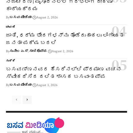
ನಿಜಾಚರಣೆ: ಮೈಸೂರಿನಲ್ಲಿ ಗರ್ಭಲಿಂಗ ದೀಕ್ಷಾ
ಕಾರ್ಯಕ್ರಮ
By
ಬಸವ ಮೀಡಿಯಾ
August 2, 2026
ಚಾವಡಿ
ಜಾತಿ, ಧರ್ಮ ಭೇದಗಳನ್ನು ತೊಡೆದುಹಾಕಲು ಲಿಂಗಾಯತ
ಜನತಾ ಪಕ್ಷ ಬರಲಿ
By
ಸುನೀಲ ಎಸ್. ಸಾಣಿಕೊಪ್ಪ
August 2, 2026
ಸುದ್ದಿ
ಬಸವಣ್ಣನವರ ಹೆಸರಿನಲ್ಲಿ ಪ್ರಮಾಣ ವಚನ
ಸ್ವೀಕರಿಸಿದ ದಲಿತ ಶಾಸಕ ಬಸವಂತಪ್ಪ
By
ಬಸವ ಮೀಡಿಯಾ
August 3, 2026