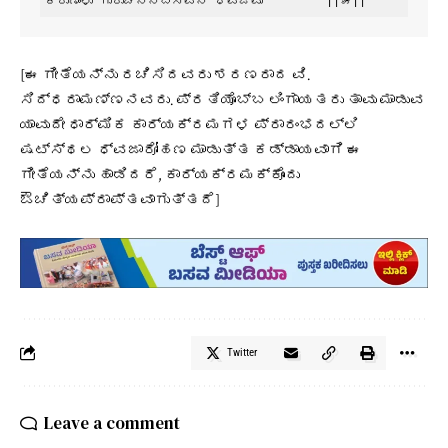
ಕರುಣಾಳು ಗುರುಚನ್ನಬಸವನ ಧ್ವಜವು         ||೫||
[ಈ ಗೀತೆಯನ್ನು ರಚಿಸಿದವರು ಶರಣರಾದ ವಿ.
ಸಿದ್ಧರಾಮಣ್ಣನವರು. ಪ್ರತಿಯೊಬ್ಬ ಲಿಂಗಾಯತರು ತಾವು ಮಾಡುವ
ಯಾವುದೇ ಧಾರ್ಮಿಕ ಕಾರ್ಯಕ್ರಮಗಳ ಪ್ರಾರಂಭದಲ್ಲಿ
ಷಟ್ಸ್ಥಲ ಧ್ವಜಾರೋಹಣ ಮಾಡುತ್ತ ಕಡ್ಡಾಯವಾಗಿ ಈ
ಗೀತೆಯನ್ನು ಹಾಡಿದರೆ, ಕಾರ್ಯಕ್ರಮಕ್ಕೊಂದು
ಔಚಿತ್ಯಪ್ರಾಪ್ತವಾಗುತ್ತದೆ]
Twitter
Leave a comment