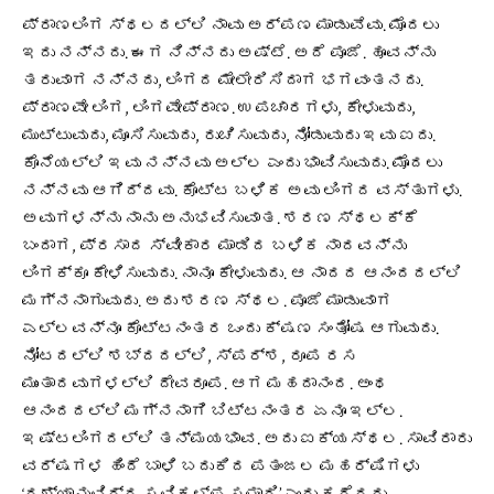
ಪ್ರಾಣಲಿಂಗ ಸ್ಥಲದಲ್ಲಿ ನಾವು ಅರ್ಪಣ ಮಾಡುವೆವು. ಮೊದಲು
ಇದು ನನ್ನದು. ಈಗ ನಿನ್ನದು ಅಷ್ಟೆ. ಅದೆ ಪೂಜೆ. ಹೂವನ್ನು
ತರುವಾಗ ನನ್ನದು, ಲಿಂಗದ ಮೇಲೇರಿಸಿದಾಗ ಭಗವಂತನದು.
ಪ್ರಾಣವೇ ಲಿಂಗ, ಲಿಂಗವೇಪ್ರಾಣ. ಉಪಚಾರಗಳು, ಕೇಳುವುದು,
ಮುಟ್ಟುವುದು, ಮೂಸಿಸುವುದು, ರುಚಿಸುವುದು, ನೋಡುವುದು ಇವು ಐದು.
ಕೊನೆಯಲ್ಲಿ ಇವು ನನ್ನವು ಅಲ್ಲ ಎಂದು ಭಾವಿಸುವುದು. ಮೊದಲು
ನನ್ನವು ಆಗಿದ್ದವು. ಕೊಟ್ಟ ಬಳಿಕ ಅವು ಲಿಂಗದ ವಸ್ತುಗಳು.
ಅವುಗಳನ್ನು ನಾನು ಅನುಭವಿಸುವಾತ. ಶರಣ ಸ್ಥಲಕ್ಕೆ
ಬಂದಾಗ, ಪ್ರಸಾದ ಸ್ವೀಕಾರ ಮಾಡಿದ ಬಳಿಕ ನಾದವನ್ನು
ಲಿಂಗಕ್ಕೂ ಕೇಳಿಸುವುದು. ನಾನೂ ಕೇಳುವುದು. ಆ ನಾದದ ಆನಂದದಲ್ಲಿ
ಮಗ್ನನಾಗುವುದು. ಅದು ಶರಣ ಸ್ಥಲ. ಪೂಜೆ ಮಾಡುವಾಗ
ಎಲ್ಲವನ್ನೂ ಕೊಟ್ಟನಂತರ ಒಂದು ಕ್ಷಣ ಸಂತೋಷ ಆಗುವುದು.
ನೋಟದಲ್ಲಿ ಶಬ್ದದಲ್ಲಿ, ಸ್ಪರ್ಶ, ರೂಪ ರಸ
ಮುಂತಾದವುಗಳಲ್ಲಿ ದೇವರೂಪ. ಆಗ ಮಹದಾನಂದ. ಅಂಥ
ಆನಂದದಲ್ಲಿ ಮಗ್ನನಾಗಿ ಬಿಟ್ಟನಂತರ ಏನೂ ಇಲ್ಲ.
ಇಷ್ಟಲಿಂಗದಲ್ಲಿ ತನ್ಮಯಭಾವ. ಅದು ಐಕ್ಯಸ್ಥಲ. ಸಾವಿರಾರು
ವರ್ಷಗಳ ಹಿಂದೆ ಬಾಳಿ ಬದುಕಿದ ಪತಂಜಲ ಮಹರ್ಷಿಗಳು