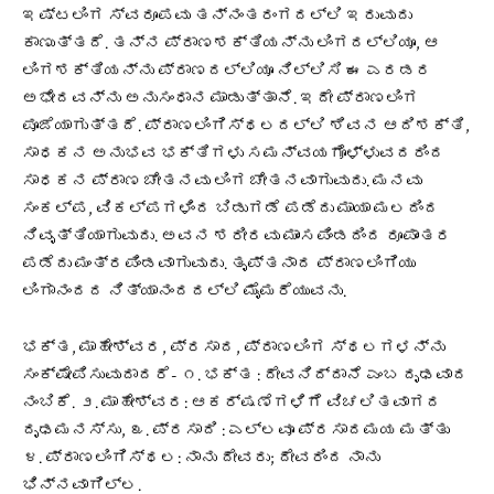
ಇಷ್ಟಲಿಂಗ ಸ್ವರೂಪವು ತನ್ನಂತರಂಗದಲ್ಲಿ ಇರುವುದು
ಕಾಣುತ್ತದೆ. ತನ್ನ ಪ್ರಾಣಶಕ್ತಿಯನ್ನು ಲಿಂಗದಲ್ಲಿಯೂ, ಆ
ಲಿಂಗಶಕ್ತಿಯನ್ನು ಪ್ರಾಣದಲ್ಲಿಯೂ ನಿಲ್ಲಿಸಿ ಈ ಎರಡರ
ಅಭೇದವನ್ನು ಅನುಸಂಧಾನ ಮಾಡುತ್ತಾನೆ. ಇದೇ ಪ್ರಾಣಲಿಂಗ
ಪೂಜೆಯಾಗುತ್ತದೆ. ಪ್ರಾಣಲಿಂಗಿಸ್ಥಲದಲ್ಲಿ ಶಿವನ ಆದಿಶಕ್ತಿ,
ಸಾಧಕನ ಅನುಭವ ಭಕ್ತಿಗಳು ಸಮನ್ವಯಗೊಳ್ಳುವದರಿಂದ
ಸಾಧಕನ ಪ್ರಾಣ ಚೇತನವು ಲಿಂಗ ಚೇತನವಾಗುವುದು. ಮನವು
ಸಂಕಲ್ಪ, ವಿಕಲ್ಪಗಳಿಂದ ಬಿಡುಗಡೆ ಪಡೆದು ಮಾಯಾ ಮಲದಿಂದ
ನಿವೃತ್ತಿಯಾಗುವುದು. ಅವನ ಶರೀರವು ಮಾಂಸಪಿಂಡದಿಂದ ರೂಪಾಂತರ
ಪಡೆದು ಮಂತ್ರಪಿಂಡವಾಗುವುದು. ತೃಪ್ತನಾದ ಪ್ರಾಣಲಿಂಗಿಯು
ಲಿಂಗಾನಂದದ ನಿತ್ಯಾನಂದದಲ್ಲಿ ಮೈಮರೆಯುವನು.
ಭಕ್ತ, ಮಾಹೇಶ್ವರ, ಪ್ರಸಾದ, ಪ್ರಾಣಲಿಂಗ ಸ್ಥಲಗಳನ್ನು
ಸಂಕ್ಷೇಪಿಸುವುದಾದರೆ- ೧. ಭಕ್ತ : ದೇವನಿದ್ದಾನೆ ಎಂಬ ದೃಢವಾದ
ನಂಬಿಕೆ. ೨. ಮಾಹೇಶ್ವರ: ಆಕರ್ಷಣೆಗಳಿಗೆ ವಿಚಲಿತವಾಗದ
ದೃಢಮನಸ್ಸು, ೩. ಪ್ರಸಾದಿ : ಎಲ್ಲವೂ ಪ್ರಸಾದಮಯ ಮತ್ತು
೪. ಪ್ರಾಣಲಿಂಗಿಸ್ಥಲ: ನಾನು ದೇವರು; ದೇವರಿಂದ ನಾನು
ಭಿನ್ನವಾಗಿಲ್ಲ.