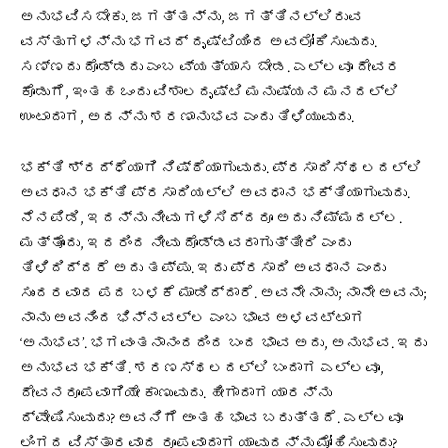
ಅನುಭವಿಸಬೇಕು. ಜಗತ್ತನ್ನು, ಜಗತ್ತಿನಲ್ಲಿರುವ
ವಸ್ತುಗಳನ್ನು ಭಗವದ್ ದೃಷ್ಟಿಯಿಂದ ಅವಲೋಕಿಸುವುದು.
ಸಣ್ಣದು ದೊಡ್ಡದು ಎಂಬ ವ್ಯತ್ಯಾಸ ಬೇಡ. ಎಲ್ಲವೂ ದೇವರ
ಕೊಡುಗೆ, ಇಂತಹ ಒಂದು ವಿಶಾಲದೃಷ್ಟಿ ಮನುಷ್ಯನ ಮನದಲ್ಲಿ
ಉಂಟಾದಾಗ, ಅದನ್ನು ಶರಣಾನುಭವ ಎಂದು ತಿಳಿಯುವುದು.
ಭಕ್ತಿ ಶ್ರದ್ಧೆಯಾಗಿ ನಿಷ್ಠೆಯಾಗುವುದು. ಪ್ರಸಾದಿಸ್ಥಲದಲ್ಲಿ
ಅವಧಾನ ಭಕ್ತಿ ಪ್ರಸಾದಿಯಲ್ಲಿ ಅವಧಾನ ಭಕ್ತಿಯಾಗುವುದು.
ನೆನಪಿಡಿ, ಇದನ್ನು ನೀವು ಗಳಿಸಿದ್ದರೂ ಅದು ನಿಮ್ಮದಲ್ಲ.
ಮತ್ತೊಂದು, ಇದರಿಂದ ನೀವು ದೊಡ್ಡವರಾಗುತ್ತೀರಿ ಎಂದು
ತಿಳಿದಿದ್ದರೆ ಅದು ತಪ್ಪು. ಇದು ಪ್ರಸಾದಿ ಅವಧಾನ ಎಂದು
ಸುಂದರವಾದ ಪದ ಬಳಕೆ ಮಾಡಿದ್ದಾರೆ. ಅವನೇ ನಾನು; ನಾನೇ ಅವನು;
ನಾನು ಅವನಿಂದ ಭಿನ್ನವಲ್ಲ ಎಂಬ ಭಾವ ಅಳವಟ್ಟಾಗ
‘ಅನುಭವ’. ಭಗವಂತನಾನಂದದಿಂದ ಬಂದ ಭಾವ ಅದು, ಅನುಭವ. ಇದು
ಅನುಭವ ಭಕ್ತಿ. ಶರಣಸ್ಥಲದಲ್ಲಿ ಬಂದಾಗ ಎಲ್ಲವೂ,
ದೇವನರೂಪವಾಗಿಯೇ ಕಾಣುವುದು. ಹೀಗಾದಾಗ ಯಾರನ್ನು
ದ್ವೇಷಿಸುವುದು? ಅವನಿಗೆ ಅಂತಹ ಭಾವ ಬರುತ್ತದೆ. ಎಲ್ಲವೂ
ಲಿಂಗದ ವಿಸ್ತಾರವಾದ ರೂಪವಾದಾಗ ಯಾವುದನ್ನು ಮೋಹಿಸುವುದು?