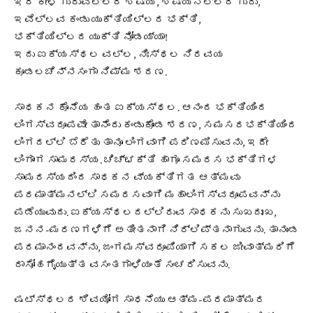
ಇದ ಕೇಳಿ ಗುರುವಿಲ್ಲದ ಶಿಷ್ಯ, ಶಿಷ್ಯನಿಲ್ಲದ ಗುರು,
ಇವೆಲ್ಲವ ಕಂಡು ಯುಕ್ತಿಯಿಲ್ಲದ ಭಕ್ತಿ,
ಭಕ್ತಿಯಿಲ್ಲದ ಯುಕ್ತಿ ನೋಡಯ್ಯಾ!
ಇದು ಐಕ್ಯಸ್ಥಲ ವಲ್ಲ, ನಿಃಸ್ಥಲ ನಿರವಯ
ಕೂಡಲಚೆನ್ನಸಂಗಾ ನಿಮ್ಮ ಶರಣ.
ಸಾಧಕನ ಕೊನೆಯ ಹಂತ ಐಕ್ಯಸ್ಥಲ. ಆನಂದ ಭಕ್ತಿಯಿಂದ
ಲಿಂಗಸ್ವರೂಪವೇ ತಾನೆಂದು ಕಂಡುಕೊಂಡ ಶರಣ, ಸಮಸರಭಕ್ತಿಯಿಂದ
ಲಿಂಗದಲ್ಲಿ ಬೆರೆತು ತಾನೂ ಲಿಂಗವಾಗಿ ಪರಿಣಮಿಸುವನು, ಇದೇ
ಲಿಂಗಾಂಗ ಸಾಮರಸ್ಯ. ಚಿಚ್ಛಕ್ತಿ ಹಾಗೂ ಸಮರಸ ಭಕ್ತಿಗಳ
ಸಾಮರಸ್ಯದಿಂದ ಸಾಧಕನ ವ್ಯಕ್ತಿಗತ ಆತ್ಮವು
ಪರಮಾತ್ಮನಲ್ಲಿ ಸಮರಸವಾಗಿ ಮಹಾಲಿಂಗಸ್ವರೂಪವನ್ನು
ಪಡೆಯುವುದು. ಐಕ್ಯಸ್ಥಲದಲ್ಲಿರುವ ಸಾಧಕನು ಸುಖದುಃಖ,
ಜನನ-ಮರಣಗಳಿಗೆ ಅತೀತನಾಗಿ ನಿರ್ಲಿಪ್ತನಾಗುವನು. ತಾನುಂಡ
ಪರಮಾನಂದವನ್ನು, ಜಂಗಮಸ್ವರೂಪಿಯಾಗಿ ಸಕಲ ಜೀವಾತ್ಮರಿಗೆ
ದಾಸೋಹಗೈಯುತ್ತ ವಸಂತಗಾಳಿಯಂತೆ ಸಂಚರಿಸುವನು.
ಷಟ್ಸ್ಥಲದ ಶಿವಯೋಗ ಸಾಧನೆಯು ಆತ್ಮ-ಪರಮಾತ್ಮರ