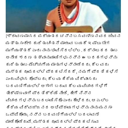
[ಶ್ರಾವಣಮಾಸದ ಪರ್ಯಂತರ ಚನ್ನಬಸವಣ್ಣನವರ ಜೀವನ
ಮತ್ತು ಸಂದೇಶ ಕುರಿತು ಚಿಂತನೆ ಮಾಡುವ ಬಯಕೆ ಇಷ್ಟು ಬೇಗ
ಮುಗಿಯುತ್ತದೆ ಎಂದು ನಾನು ಭಾವಿಸಿರಲಿಲ್ಲ. ಕರ್ನಾಟಕದ ತುಂಬ
ಅನೇಕ ಶರಣ ತತ್ವಾನುಯಾಯಿಗಳು ನನ್ನ ಈ ಬರಹಗಳನ್ನು
ಕುರಿತು ತುಂಬ ಮೆಚ್ಚುಗೆಯ ಮಾತುಗಳನ್ನಾಡಿದರು. ಕೆಲವರು
ಪುಸ್ತಕ ರೂಪದಲ್ಲಿ ಪ್ರಕಟಿಸಿದರೆ, ನಮಗೆ ಪ್ರತಿ ಕಳಿಸಿ
ಎಂದು ವಿಳಾಸ ಕೊಟ್ಟರು. ಕೆಲವು ಹಿರಿಯ ವಿದ್ವಾಂಸರು
ಬರವಣಿಗೆಯಲ್ಲಿ ಆಗಾಗ ಬರುವ ಕೆಲವು ವಿಚಾರಗಳಿಗೆ
ತೀಕ್ಷ್ಣವಾಗಿ ಪ್ರತಿಕ್ರಿಯೆ ನೀಡಿ, ಹೀಗೆ ನಿನ್ನ
ವಿಚಾರಗಳನ್ನು ಬದಲಾಯಿಸಿಕೊ ಎಂದು ಹೇಳಿದರು. ಆ ಎಲ್ಲ
ಹಿರಿಯ ವಿದ್ವಜ್ಜನರ ಅಭಿಪ್ರಾಯಗಳನ್ನು ನಾನು ಮನಸಾ
ಒಪ್ಪಿಕೊಂಡು, ನನ್ನ ಬರವಣಿಗೆಯಲ್ಲಿ ಬದಲಾವಣೆ
ಮಾಡಿಕೊಂಡಿರುವೆ. ಪುಸ್ತಕ ರೂಪದಲ್ಲಿ ಪ್ರಕಟಿಸುವ