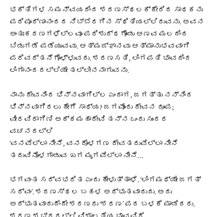
ಭಕ್ತಿಗಳ ಸಮನ್ವಯದಿಂದ ಶರಣಸ್ಥಲಕ್ಕೇರಿದ ಸಾಧಕನು
ಪರಿಪೂರ್ಣಾನಂದದ ನಿಬ್ಬೆರಗಿನ ಸ್ಥಿತಿಯಲ್ಲಿರುವನು. ಅವನ
ಅಂತಃಕರಣಗಳೆಲ್ಲವೂ ಪರಿಶುದ್ಧಗೊಂಡು ಆಣವ ಮಲದಿಂದ
ಬಿಡುಗಡೆ ಪಡೆಯುವವು. ಆತ್ಮಜ್ಞಾನವು ಆತ್ಮಾನುಭವವಾಗಿ
ಪರಿವರ್ತನೆಗೊಳ್ಳುವದು. ಶರಣಸತಿ, ಲಿಂಗಪತಿ ಭಾವದಿಂದ
ಲಿಂಗಾನಂದದಲ್ಲಿಯೇ ತಲ್ಲೀನನಾಗುವನು.
ನಾನು ದೇವನಿಂದ ಭಿನ್ನವಾಗಿಲ್ಲ ಎಂದಾಗ, ಜಗತ್ತು ನನ್ನಿಂದ
ಭಿನ್ನವಾಗಿರಲು ಹೇಗೆ ಸಾಧ್ಯ? ಜಗವೊಂದು ದೇವನ ರೂಪ;
ವೀರವಿರಾಗಿಣಿ ಅಕ್ಕಮಹಾದೇವಿ ತನ್ನ ಒಂದು ಸುಂದರ
ವಚನದಲ್ಲಿ
‘ವನವೆಲ್ಲಾ ನೀನೆ, ವನದೊಳಗಣ ದೇವತರುವೆಲ್ಲಾ ನೀನೆ
ತರುವಿನೊಳಗಾಡುವ ಖಗ ಮೃಗವೆಲ್ಲಾ ನೀನೆ…
ಭಗವಂತ ಸರ್ವಭರಿತ ಎಂದು ಹೇಳುತ್ತಾಳೆ. ‘ಲಿಂಗಮಧ್ಯೇ ಜಗತ್
ಸರ್ವಂ’. ಶರಣಸ್ಥಲ ಬಹಳ ಅದ್ಭುತವಾದುದು. ಅದು
ಅದ್ಭುತವಾದುದೆಂದೇ ಶರಣರು ‘ಶರಣ’ ಪದ ಬಳಕೆ ಮಾಡಿದರು.
ಶರಣ ಶಬ್ದದಲ್ಲಿ ವಿಶಾಲತೆಯ ಭಾವವಿದೆ.