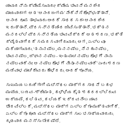
ಯಾವುದನ್ನು ದ್ವೇಷಿಸುವುದು? ದ್ವೇಷ ಭಾವನೆ ಮನದಿಂದ
ಮಾಯವಾದಾಗ ಆತ ‘ಆನಂದಜಂಗಮ’ ನೆಂದೆನಿಸಿಕೊಳ್ಳುತ್ತಾನೆ.
ಆನಂದ ರೂಪ ತಾಳುವುದು ಅಂದರೆ ಸಾಧಕ ಸದಾ ಆನಂದದಿಂದ
ಇರುತ್ತಾನೆ. ಪ್ರಸನ್ನತೆಯಿಂದ ಜೀವಿಸುತ್ತಾನೆ. ಭಕ್ತನ
ಮನದಲ್ಲಿ ಪ್ರಸನ್ನತೆಯ ಭಾವವಿದ್ದರೆ ಆತ ಶರಣ. ಭಕ್ತಿ
ದ್ವೈತವಾಗಿರದೆ ಸಮರಸವಾಗಿರುವುದು. ಆಗ, ಎಲ್ಲವೂ
ಮರೆಯಾಗುವುದು. ‘ತನುನಷ್ಟ, ಮನನಷ್ಟ, ನೆನಹುನಷ್ಟ,
ಭಾವನಷ್ಟ, ಜ್ಞಾನ ನಷ್ಟ- ಇಂತು ಪಂಚನಷ್ಟದೊಳಗೆ ನಾನು
ನಷ್ಟವಾದೆನು! ಆ ನಷ್ಟದೊಳಗೆ ನೀನೂ ನಷ್ಟವಾದೆ’ ಎಂದು ಶರಣ
ಮಡಿವಾಳ ಮಾಚಿದೇವರು ಹೇಳಿದರು. ಅಂದರೆ ಶೂನ್ಯ.
ಸುಖಮಯ ಬದುಕಿಗಾಗಿ ಷಟ್ಸ್ಥಲ ಮಾರ್ಗದ ಸಾಧನೆ ಬಹಳ
ಮುಖ್ಯ. ಬಡವ-ಶ್ರೀಮಂತ, ಹಳ್ಳಿಯ ರೈತ ಶಹರದಲ್ಲಿರುವ
ಉದ್ಯಮಿ, ಕಲಿತವ, ಕಲಿಯದೆ ಇದ್ದವನೆಂಬ ಯಾವ
ಭೇದವಿಲ್ಲದೆ, ಷಟ್ಸ್ಥಲ ಮಾರ್ಗ ಎಲ್ಲರಿಗೂ ಮುಕ್ತವಾಗಿದೆ.
ಎಲ್ಲರಿಗೂ ಕೂಡ ಷಟ್ಸ್ಥಲ ಮಾರ್ಗ ಸುಲಭಸಾಧ್ಯವಾದುದು.
ದೃಢವಾದ ಮನಸ್ಸು ಬೇಕಷ್ಟೆ.