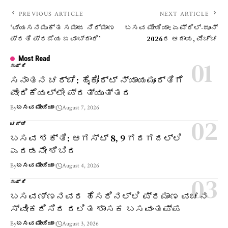
PREVIOUS ARTICLE
NEXT ARTICLE
‘ವ್ಯಸನಮುಕ್ತ ಸಮಾಜ ನಿರ್ಮಾಣ
ಬಸವ ಮೀಡಿಯಾ: ಏಪ್ರಿಲ್-ಜೂನ್
ಪ್ರತಿ ಪ್ರಜೆಯ ಜವಾಬ್ದಾರಿ’
2026ರ ಆದಾಯ, ವೆಚ್ಚ
Most Read
ಸುದ್ದಿ
ಸನಾತನ ಚರ್ಚೆ: ಹೈಕೋರ್ಟ್ ನ್ಯಾಯಮೂರ್ತಿಗೆ
ವೇದಿಕೆಯಲ್ಲೇ ಪ್ರತ್ಯುತ್ತರ
By
ಬಸವ ಮೀಡಿಯಾ
August 7, 2026
ಚರ್ಚೆ
ಬಸವ ಶಕ್ತಿ: ಆಗಸ್ಟ್ 8, 9 ಗದಗದಲ್ಲಿ
ಎರಡನೇ ಶಿಬಿರ
By
ಬಸವ ಮೀಡಿಯಾ
August 4, 2026
ಸುದ್ದಿ
ಬಸವಣ್ಣನವರ ಹೆಸರಿನಲ್ಲಿ ಪ್ರಮಾಣ ವಚನ
ಸ್ವೀಕರಿಸಿದ ದಲಿತ ಶಾಸಕ ಬಸವಂತಪ್ಪ
By
ಬಸವ ಮೀಡಿಯಾ
August 3, 2026