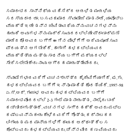
ಸಮಾರಂಭದ ಸಾನ್ನಿಧ್ಯ ವಹಿಸಿದ್ದ ಆಡಳಿತ ಮಂಡಳಿಯ
ಸದಸ್ಯರಾದ ಡಾ. ಬಸವಕುಮಾರ ಸ್ವಾಮೀಜಿ ಮಾತನಾಡಿ, ಯಾವೊಬ್ಬ
ವ್ಯಕ್ತಿ ಇಡೀ ತನ್ನ ಜೀವಿತಾವಧಿಯನ್ನು ವಚನಗಳನ್ನು
ಹುಡುಕಿ ಅವುಗಳನ್ನು ಮುದ್ರಿಸುವುದರಲ್ಲಿಯೇ ಪ್ರಾಣಾರ್ಪಣೆ
ಮಾಡಿದರೋ ಅವರ ಬಗ್ಗೆ ಈಗಿನ ಪೀಳಿಗೆಗೆ ಅರಿವು ಮೂಡಿಸುವ
ಪ್ರಯತ್ನ ಆಗಬೇಕಿದೆ. ಹಾಗಾಗಿ ಹಳಕಟ್ಟಿಯವರ
ವ್ಯಕ್ತಿತ್ಯ ಮತ್ತು ಸಾಧನೆಯ ಬಗ್ಗೆ ಪಠ್ಯದಲ್ಲಿ
ಸೇರಿಸಲೇಬೇಕೆಂದು ನಾವು ಆಗ್ರಹ ಮಾಡುತ್ತೇವೆಂದರು.
ಸ್ವಾಮಿಗಳಾದವರಿಗೆ ವಚನಶಾಸ್ತ್ರ ಕೈದೀವಿಗೆಯಾಗಿದೆ. ಫ.ಗು.
ಹಳಕಟ್ಟಿಯವರ ಬಗೆಗೆ ಇನ್ನೂ ಮಾಹಿತಿ ಕೊರತೆಯಿದೆ. 1997-98
ಎಸ್‌.ಆರ್. ಗುಂಜಾಳ ಅವರು ಹಳಕಟ್ಟಿಯವರ ಬಗ್ಗೆ
ಸಮಾರಂಭವೊಂದರಲ್ಲಿ 2-3 ಗಂಟೆ ಮಾತನಾಡುತ್ತ, ನಾಲೈದು ಬಾರಿ
ಕಣ್ಣೀರಾಗುತ್ತಾರೆ. ವಚನಗಳ ಸಂಗ್ರಹಕ್ಕೆ ಅವರು ಪಟ್ಟ
ಕಷ್ಟವನ್ನು ಕಂಡು ಕೇಳಿದವರಿಗೆ ಗೊತ್ತು. ಕರ್ನಾಟಕದ
ಲಿಂಗಾಯತ ಮಠ ಮಾನ್ಯಗಳಿಗೆ ಕಾಯಕ ಅರ್ಥಾತ್ ಕೆಲಸ
ಕೊಟ್ಟವರು ಹಳಕಟ್ಟಿಯವರು. ಚೆನ್ನವೀರ ಕಣವಿಯವರು