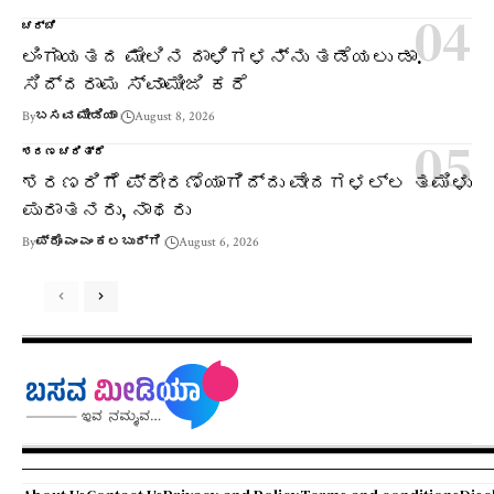
ಚರ್ಚೆ
ಲಿಂಗಾಯತದ ಮೇಲಿನ ದಾಳಿಗಳನ್ನು ತಡೆಯಲು ಡಾ.
ಸಿದ್ದರಾಮ ಸ್ವಾಮೀಜಿ ಕರೆ
By
ಬಸವ ಮೀಡಿಯಾ
August 8, 2026
ಶರಣ ಚರಿತ್ರೆ
ಶರಣರಿಗೆ ಪ್ರೇರಣೆಯಾಗಿದ್ದು ವೇದಗಳಲ್ಲ ತಮಿಳು
ಪುರಾತನರು, ನಾಥರು
By
ಪ್ರೊ ಎಂ ಎಂ ಕಲಬುರ್ಗಿ
August 6, 2026