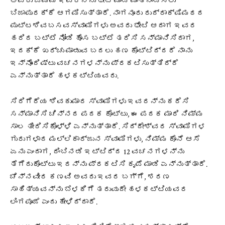
ಅವರು ಒಮ್ಮೆ ಇವರನ್ನು ಭೇಟಿ ಮಾಡಿ ಮಾತನಾಡಿಸಲು
ಬಿಜಾಪುರಕ್ಕೆ ಆಗಮಿಸುತ್ತಾರೆ. ನಾಗನೂರು ರುದ್ರಾಕ್ಷಿಮಠದ
ಪುಟ್ಟಶಿವಬಸವಸ್ವಾಮಿಗಳು ಅವರು ಭೇಟಿ ಆದಾಗ ಇವರ
ಹರಿದ ಬಟ್ಟೆ ನೋಡಿ ಹೊಸ ಬಟ್ಟೆ ತರಿಸಿ ಸನ್ಮಾನಿಸಿದಾಗ,
ಇದಕ್ಕೆ ಖರ್ಚು ಮಾಡುವ ಬದಲು ಹಣ ಕೊಟ್ಟಿದ್ದರೆ ನಾನು
ಇನ್ನೊಂದಿಷ್ಟು ವಚನಗಳನ್ನು ಪ್ರಕಟಿಸುತ್ತಿದ್ದೆ
ಎನ್ನುತ್ತಾರೆ ಹಳಕಟ್ಟಿಯವರು.
ಸಿರಿಗೆರೆಯ ಶಿವಕುಮಾರ ಸ್ವಾಮಿಗಳು ಇವರನ್ನು ಕರೆಸಿ
ಸನ್ಮಾನಿಸಿ ಚಿನ್ನದ ಪದಕ ಕೊಟ್ಟು, ಈ ಪದಕ ಮಾರಿ ನಿಮ್ಮ
ಸಾಲ ತೀರಿಸಿಕೊಳ್ಳಿ ಎನ್ನುತ್ತಾರೆ. ಸಿದ್ದೇಶ್ವರ ಸ್ವಾಮಿಗಳ
ಗುರುಗಳಾದ ಮಲ್ಲಿಕಾರ್ಜುನ ಸ್ವಾಮಿಗಳು, ನಿಮ್ಮ ಕೊನೆ ಆಸೆ
ಏನು ಎಂದಾಗ, ದಿಂಬಿನಡಿ ಇಟ್ಟಿದ್ದ 12 ವಚನಗಳನ್ನು
ತೆಗೆದುಕೊಟ್ಟು ಇದನ್ನು ಪ್ರಕಟಿಸಿ ಕೃಪೆ ಮಾಡಿ ಎನ್ನುತ್ತಾರೆ.
ಚೆನ್ನವೀರ ಕಣವಿ ಅವರು ಇವರ ಬಗ್ಗೆ, ಶರಣ
ಸಾಹಿತ್ಯವನ್ನು ಬೆಳಕಿಗೆ ತರುವುದೇ ಹಳಕಟ್ಟಿಯವರ
ಲಿಂಗಪೂಜೆ ಎಂದು ಹೇಳಿದ್ದಾರೆ.