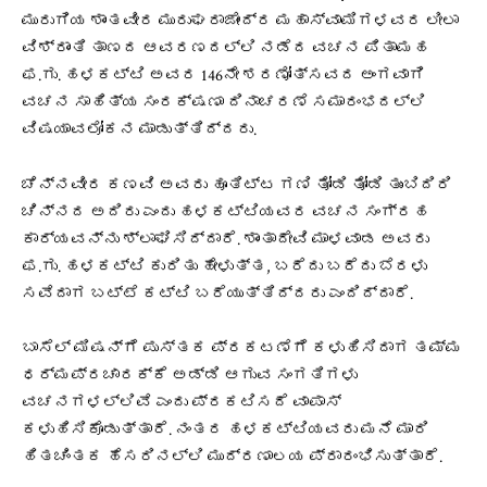
ಮುರುಗಿಯ ಶಾಂತವೀರ ಮುರುಘರಾಜೇಂದ್ರ ಮಹಾಸ್ವಾಮಿಗಳವರ ಲೀಲಾ
ವಿಶ್ರಾಂತಿ ತಾಣದ ಆವರಣದಲ್ಲಿ ನಡೆದ ವಚನ ಪಿತಾಮಹ
ಫ.ಗು. ಹಳಕಟ್ಟಿ ಅವರ 146ನೇ ಶರಣೋತ್ಸವದ ಅಂಗವಾಗಿ
ವಚನ ಸಾಹಿತ್ಯ ಸಂರಕ್ಷಣಾ ದಿನಾಚರಣೆ ಸಮಾರಂಭದಲ್ಲಿ
ವಿಷಯಾವಲೋಕನ ಮಾಡುತ್ತಿದ್ದರು.
ಚೆನ್ನವೀರ ಕಣವಿ ಅವರು ಹೂತಿಟ್ಟ ಗಣಿ ತೋಡಿ ತೋಡಿ ತುಂಬಿದಿರಿ
ಚಿನ್ನದ ಅದಿರು ಎಂದು ಹಳಕಟ್ಟಿಯವರ ವಚನ ಸಂಗ್ರಹ
ಕಾರ್ಯವನ್ನು ಶ್ಲಾಘಿಸಿದ್ದಾರೆ. ಶಾಂತಾದೇವಿ ಮಾಳವಾಡ ಅವರು
ಫ.ಗು. ಹಳಕಟ್ಟಿ ಕುರಿತು ಹೇಳುತ್ತ, ಬರೆದು ಬರೆದು ಬೆರಳು
ಸವೆದಾಗ ಬಟ್ಟೆ ಕಟ್ಟಿ ಬರೆಯುತ್ತಿದ್ದರು ಎಂದಿದ್ದಾರೆ.
ಬಾಸೆಲ್ ಮಿಷನ್‌ಗೆ ಪುಸ್ತಕ ಪ್ರಕಟಣೆಗೆ ಕಳುಹಿಸಿದಾಗ ತಮ್ಮ
ಧರ್ಮಪ್ರಚಾರಕ್ಕೆ ಅಡ್ಡಿ ಆಗುವ ಸಂಗತಿಗಳು
ವಚನಗಳಲ್ಲಿವೆ ಎಂದು ಪ್ರಕಟಿಸದೆ ವಾಪಾಸ್
ಕಳುಹಿಸಿಕೊಡುತ್ತಾರೆ. ನಂತರ ಹಳಕಟ್ಟಿಯವರು ಮನೆ ಮಾರಿ
ಹಿತಚಿಂತಕ ಹೆಸರಿನಲ್ಲಿ ಮುದ್ರಣಾಲಯ ಪ್ರಾರಂಭಿಸುತ್ತಾರೆ.