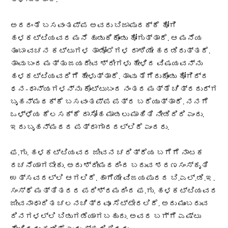
ಅದರಂತೆ ಬಸವಂತಪ್ಪ ಅವರು ಬಿಜಾಪುರಕ್ಕೆ ಹೋಗಿ
ಹಳಕಟ್ಟಿಯವರ ಮನೆ ಹುಡುಕಿಕೊಂಡು ಹೋಗುತ್ತಾರೆ. ಆ ಮನೆಯ
ತುಂಬಾ ವಚನ ಕಟ್ಟುಗಳ ತಾಡೋಲೆಗಳ ರಾಶಿಯೇ ಹರಡಿರುತ್ತದೆ.
ತಾವು ಬಂದ ಮತ್ತು ಜಯದೇವ ಶ್ರೀಗಳು ಹೇಳಿದ ವಿಷಯವನ್ನು
ಹಳಕಟ್ಟಿಯವರಿಗೆ ಹೇಳುತ್ತಾರೆ. ತಾವು ತೆಗೆದುಕೊಂಡು ಹೋಗಿದ್ದ
ಧನ-ಧಾನ್ಯಗಳನ್ನು ಕೊಟ್ಟುಬಂದ ನಂತರ ಮತ್ತೆ ಚಿತ್ರದುರ್ಗ
ಬೃಹನ್ಮಠಕ್ಕೆ ಬಸವಂತಪ್ಪ ಪತ್ರ ಬರೆಯುತ್ತಾರೆ. ನನಗೆ
ಒಳ್ಳೆಯ ಕೆಲಸಕ್ಕೆ ದಾಸೋಹ ಮಾಡಲು ಮಾಹಿತಿ ನೀಡಿದಿರಿ ಎಂದು.
ಇದು ಬೃಹನ್ಮಠದ ಪತ್ರಾಗಾರದಲ್ಲಿದೆ ಎಂದರು.
ಫ.ಗು. ಹಳಕಟ್ಟಿಯವರ ಜೀವನ ಚರಿತ್ರೆಯ ಬಗೆಗೆ ನಾಟಕ
ರಚನೆಯಾಗಬೇಕು. ಅದು ಶ್ರೀಮಠದಿಂದ ಬರುವ ಶರಣಸಂಸ್ಕೃತಿ
ಉತ್ಸವದಲ್ಲಿ ಆಗಲಿದೆ. ಹಾಗೆಯೇ ವಿಜಯಪುರದ ಬಿ.ಎಲ್.ಡಿ.ಇ.
ಸಂಸ್ಥೆ ಮತ್ತಿತರರ ಪರಿಶ್ರಮದಿಂದ ಫ.ಗು. ಹಳಕಟ್ಟಿಯವರ
ಜೀವನಾಧಾರಿತ ಚಲನಚಿತ್ರವೂ ಸೆಟ್ಟೇರಲಿದೆ. ಅದು ಮುಂಬರುವ
ದಿನಗಳಲ್ಲಿ ಬಿಡುಗಡೆಯಾಗಬಹುದು. ಅವರ ಬಗ್ಗೆ ಎಷ್ಟು