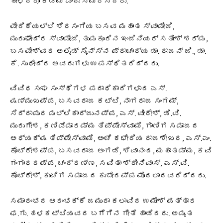
ಹೇಳಿದರೂ ಕಡಿಮೆ ಎಂದು ಸ್ಮರಿಸಿದರು.
ವೇದಿಕೆಯಲ್ಲಿ ಶಿರಸಂಗಿಯ ಬಸವ ಮಹಾಂತ ಸ್ವಾಮೀಜಿ,
ಮುರುಘೇಂದ್ರ ಸ್ವಾಮೀಜಿ, ತುಮಕೂರಿನ ಇಂಜಿನಿಯರ್ ಸತೀಶ್ ಶರ್ಮ,
ಬಸವೇಶ್ವರ ಅಲೈಡ್ ಸೈನ್ಸ್‌ನ ಪ್ರಾಚಾರ್ಯ ಡಾ. ರಾಜನ್ ಜಿ., ಡಾ.
ಕೆ. ಸುಧೀಂದ್ರ ಅವರುಗಳು ಉಪಸ್ಥಿತರಿದ್ದರು.
ವಿವಿಧ ಸಂಘ ಸಂಸ್ಥೆಗಳ ಪದಾಧಿಕಾರಿಗಳಾದ ಎಸ್.
ಷಣ್ಮುಖಪ್ಪ, ಬಸವರಾಜ ಕಟ್ಟಿ, ನಾಗರಾಜ ಸಂಗಮ್,
ಸಿದ್ದಾಪುರ ಮಲ್ಲಿಕಾರ್ಜುನಪ್ಪ, ಎಸ್. ವೀರೇಶ್, ಡಿ.ವಿ.
ಮುರುಗೇಶ, ಕಣಿವೆಮಾರಮ್ಮ ತಿಪ್ಪೇಸ್ವಾಮಿ, ಗಾಣಿಗ ಸಮಾಜದ
ಅಧ್ಯಕ್ಷ ತಿಪ್ಪೇಸ್ವಾಮಿ, ಅಂಚೆ ಕಛೇರಿಯ ರಾಜಶೇಖರ, ಎಸ್.ಎಂ.
ಕೊಟ್ರೇಶಪ್ಪ, ಬಸವರಾಜ ಅಂಗಡಿ, ಶಿವಾನಂದ, ಮಹಾಂತಮ್ಮ, ಕವಿ
ಗಂಗಾಧರಪ್ಪ, ಚಂದ್ರಣ್ಣ, ಸವಿತಾ ಶ್ರೀನಿವಾಸ್, ಎಸ್.ವಿ.
ಕೊಟ್ರೇಶ್, ಕುಂಚಿಗ ಸಮಾಜದ ಕುಬೇರಪ್ಪ ಮೊದಲಾದವರಿದ್ದರು.
ಸಮಾರಂಭದ ಆರಂಭಕ್ಕೆ ಜಮುರಾ ಕಲಾವಿದ ಉಮೇಶ್ ಪತ್ತಾರ
ಫ.ಗು. ಹಳಕಟ್ಟಿಯವರ ಬಗೆಗಿನ ಗೀತೆ ಹಾಡಿದರು. ಅಮೃತ