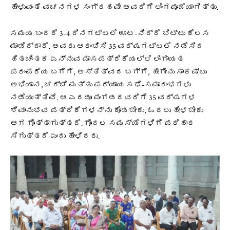
ಹೇಳುವಂತೆ ವಚನಗಳ ಸಂಗ್ರಹವೇ ಅವರಿಗೆ ಲಿಂಗಪೂಜೆಯಾಗಿತ್ತು.
ಸಮಯ ಬಂದರೆ 3-4 ದಿನಗಟ್ಟಲೆ ಊಟ-ನಿದ್ರೆ ಬಿಟ್ಟು ಕೆಲಸ
ಮಾಡಿದ್ದಾರೆ. ಅವರು ಆರಂಭಿಸಿ 35 ವರ್ಷಗಟ್ಟಲೆ ನಡೆಸಿದ
ಹಿತಚಿಂತಕ ಎನ್ನುವ ಮಾಸಪತ್ರಿಕೆಯಲ್ಲಿ ಲಿಂಗಾಯತ
ಪರಂಪರೆಯ ಬಗೆಗೆ, ಅಸ್ತಿತ್ವದ ಬಗ್ಗೆ, ಹೀಗೇನು ಸಾಕಷ್ಟು
ಅಭಿಯಾನ, ಚರ್ಚೆ ಮತ್ತು ಪರ್ಯಾಯ ಸಭೆ-ಸಮಾರಂಭಗಳು
ನಡೆಯುತ್ತಿವೆ. ಆ ಎರಡೂ ಪಂಗಡದವರಿಗೆ 35 ವರ್ಷಗಳ
ಶಿವಾನುಭವ ಪತ್ರಿಕೆಗಳನ್ನು ಕೊಡಬೇಕು, ಓದಲು ಹೇಳಬೇಕು
ಆಗ ಗೊತ್ತಾಗುತ್ತದೆ. ಗೊಂದಲ ಸಮಸ್ಯೆಗಳಿಗೆ ಪರಿಹಾರ
ಸಿಗುತ್ತದೆ ಎಂದು ಹೇಳಿದರು.