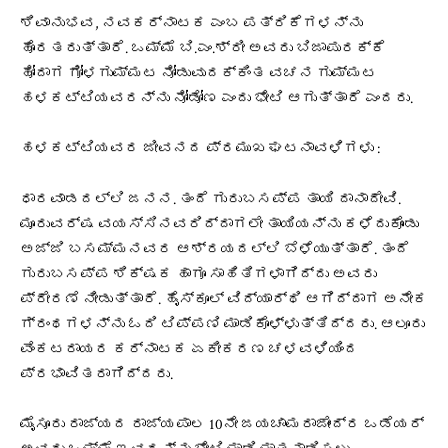
ಶಿವಾನುಭವ, ನವಕರ್ನಾಟಕ ಎಂಬ ಪತ್ರಿಕೆಗಳನ್ನು
ಹೊರತರುತ್ತಾರೆ. ಒಮ್ಮೆ ಬಿ.ಎಂ.ಶ್ರೀ ಅವರು ಬಿಜಾಪುರಕ್ಕೆ
ಹೋದಾಗ ಗೋಳಗುಮ್ಮಟ ನೋಡುವುದಕ್ಕಿಂತ ವಚನ ಗುಮ್ಮಟ
ಹಳಕಟ್ಟಿಯವರನ್ನು ನೋಡೋಣ ಎಂದು ಭೇಟಿ ಆಗುತ್ತಾರೆ ಎಂದರು.
ಹಳಕಟ್ಟಿಯವರ ಜೀವನದ ಪ್ರಮುಖ ಘಟನಾವಳಿಗಳು :
ಧಾರವಾಡದಲ್ಲಿ ಜನನ. ತಂದೆ ಗುರುಬಸಪ್ಪ ತಾಯಿ ದಾನಾದೇವಿ.
ಮೂರುವರ್ಷ ವಯಸ್ಸಿನವರಿದ್ದಾಗಲೇ ತಾಯಿಯನ್ನು ಕಳೆದುಕೊಂಡು
ಅಜ್ಜಿ ಬಸಮ್ಮನವರ ಆಶ್ರಯದಲ್ಲಿ ಬೆಳೆಯುತ್ತಾರೆ. ತಂದೆ
ಗುರುಬಸಪ್ಪ ಶಿಕ್ಷಕ ಹಾಗೂ ಸಾಹಿತಿಗಳಾಗಿದ್ದು ಅವರು
ಪ್ರೇರಣೆ ನೀಡುತ್ತಾರೆ. ಹೈಸ್ಕೂಲ್ ವಿದ್ಯಾರ್ಥಿ ಆಗಿದ್ದಾಗ ಅನೇಕ
ಗ್ರಂಥಗಳನ್ನು ಓದಿ ಟಿಪ್ಪಣಿ ಮಾಡಿಕೊಳ್ಳುತ್ತಿದ್ದರು. ಆಲೂರು
ವೆಂಕಟರಾಯರ ಕರ್ನಾಟಕ ಏಕೀಕರಣ ಚಳವಳಿಯಿಂದ
ಪ್ರಭಾವಿತರಾಗಿದ್ದರು.
ಮೈಸೂರು ರಾಜ್ಯದ ರಾಜ್ಯಪಾಲ 10ನೇ ಜಯಚಾಮರಾಜೇಂದ್ರ ಒಡೆಯರ್